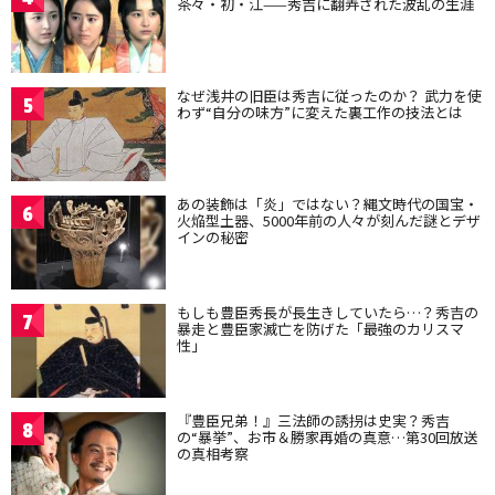
茶々・初・江——秀吉に翻弄された波乱の生涯
なぜ浅井の旧臣は秀吉に従ったのか？ 武力を使
5
わず“自分の味方”に変えた裏工作の技法とは
あの装飾は「炎」ではない？縄文時代の国宝・
6
火焔型土器、5000年前の人々が刻んだ謎とデザ
インの秘密
もしも豊臣秀長が長生きしていたら…？秀吉の
7
暴走と豊臣家滅亡を防げた「最強のカリスマ
性」
『豊臣兄弟！』三法師の誘拐は史実？秀吉
8
の“暴挙”、お市＆勝家再婚の真意…第30回放送
の真相考察