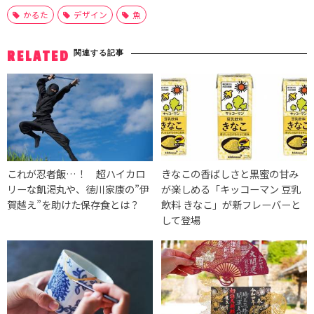
かるた
デザイン
魚
関連する記事
RELATED
これが忍者飯…！ 超ハイカロ
きなこの香ばしさと黒蜜の甘み
リーな飢渇丸や、徳川家康の”伊
が楽しめる「キッコーマン 豆乳
賀越え”を助けた保存食とは？
飲料 きなこ」が新フレーバーと
して登場