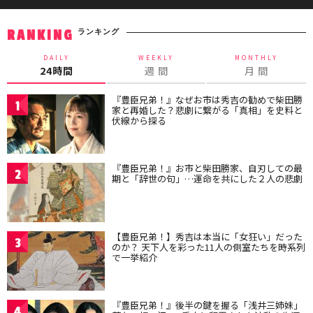
ランキング
RANKING
DAILY
WEEKLY
MONTHLY
24時間
週 間
月 間
『豊臣兄弟！』なぜお市は秀吉の勧めで柴田勝
1
家と再婚した？悲劇に繋がる「真相」を史料と
伏線から探る
『豊臣兄弟！』お市と柴田勝家、自刃しての最
2
期と「辞世の句」…運命を共にした２人の悲劇
【豊臣兄弟！】秀吉は本当に「女狂い」だった
3
のか？ 天下人を彩った11人の側室たちを時系列
で一挙紹介
『豊臣兄弟！』後半の鍵を握る「浅井三姉妹」
4