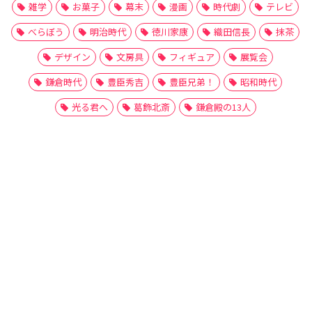
雑学
お菓子
幕末
漫画
時代劇
テレビ
べらぼう
明治時代
徳川家康
織田信長
抹茶
デザイン
文房具
フィギュア
展覧会
鎌倉時代
豊臣秀吉
豊臣兄弟！
昭和時代
光る君へ
葛飾北斎
鎌倉殿の13人