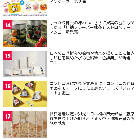
インケース」第２弾
しっかり抹茶の味わい、さらに果実の香りも楽
14
しめる「無糖フレーバー抹茶」ストロベリー、
マンゴー新発売
日本の四季折々の植物や情景を描くことに相応
15
しい色を集めた水彩色鉛筆『色辞典』が新発
売！
コンビニおにぎりが文房具に！コンビニの定番
16
商品をモチーフにした文房具シリーズ『ジムマ
ート』誕生
世界遺産決定で脚光！日本初の巨大都城・藤原
17
京を創り上げた知られざる女帝・持統天皇の凄
絶な執念