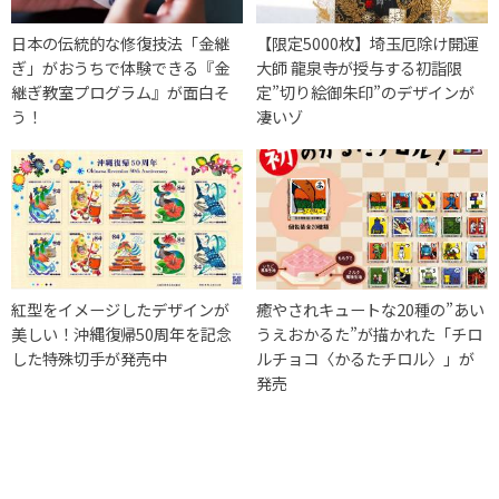
日本の伝統的な修復技法「金継
【限定5000枚】埼玉厄除け開運
ぎ」がおうちで体験できる『金
大師 龍泉寺が授与する初詣限
継ぎ教室プログラム』が面白そ
定”切り絵御朱印”のデザインが
う！
凄いゾ
紅型をイメージしたデザインが
癒やされキュートな20種の”あい
美しい！沖縄復帰50周年を記念
うえおかるた”が描かれた「チロ
した特殊切手が発売中
ルチョコ〈かるたチロル〉」が
発売