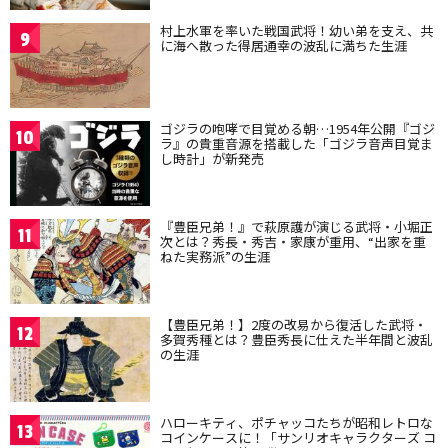
村上水軍を率いた戦国武将！幼い弟を支え、共
9
に海へ散った得居通幸の波乱に満ちた生涯
ゴジラの咆哮で目覚める朝…1954年公開『ゴジ
10
ラ』の貴重音源を搭載した「ゴジラ音声目覚ま
し時計」が新発売
『豊臣兄弟！』で萩原護が演じる武将・小堀正
11
次とは？秀長・秀吉・家康が重用、“出家を重
ねた実務派”の生涯
【豊臣兄弟！】2度の改易から復活した武将・
12
多賀秀種とは？豊臣秀長に仕えた半年間と波乱
の生涯
ハローキティ、ポチャッコたちが昭和レトロな
13
コインケースに！「サンリオキャラクターズ コ