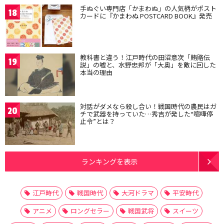
手ぬぐい専門店「かまわぬ」の人気柄がポスト
18
カードに『かまわぬ POSTCARD BOOK』発売
教科書と違う！江戸時代の田沼意次「賄賂伝
19
説」の嘘と、水野忠邦が「大奥」を敵に回した
本当の理由
対話がダメなら殺し合い！戦国時代の農民はガ
20
チで武器を持っていた…秀吉が発した“喧嘩停
止令”とは？
ランキングを表示
江戸時代
戦国時代
大河ドラマ
平安時代
アニメ
ロングセラー
戦国武将
スイーツ