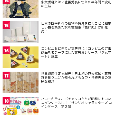
14
多賀秀種とは？豊臣秀長に仕えた半年間と波乱
の生涯
日本の四季折々の植物や情景を描くことに相応
15
しい色を集めた水彩色鉛筆『色辞典』が新発
売！
コンビニおにぎりが文房具に！コンビニの定番
16
商品をモチーフにした文房具シリーズ『ジムマ
ート』誕生
世界遺産決定で脚光！日本初の巨大都城・藤原
17
京を創り上げた知られざる女帝・持統天皇の凄
絶な執念
ハローキティ、ポチャッコたちが昭和レトロな
18
コインケースに！「サンリオキャラクターズ コ
インケース」第２弾