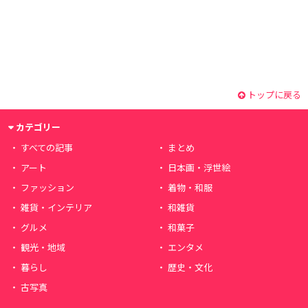
トップに戻る
カテゴリー
すべての記事
まとめ
アート
日本画・浮世絵
ファッション
着物・和服
雑貨・インテリア
和雑貨
グルメ
和菓子
観光・地域
エンタメ
暮らし
歴史・文化
古写真