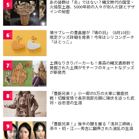
あの装飾は「炎」ではない？縄文時代の国宝・
5
火焔型土器、5000年前の人々が刻んだ謎とデザ
インの秘密
鳩サブレーの豊島屋が『鳩の日』（8月10日）
6
限定グッズ詳細を発表！今年はシリコンポーチ
「はとっこ」
土偶なりきりパーカーも！青森の縄文遺跡群で
7
発掘された土偶がモチーフのキュートなグッズ
が新発売
『豊臣兄弟！』小一郎の5万の大軍に徹底抗
8
戦！切腹覚悟で長宗我部元親に降伏を迫った武
将・谷忠澄の生涯
『豊臣兄弟！』後半の鍵を握る「浅井三姉妹」
9
茶々・初・江——秀吉に翻弄された波乱の生涯