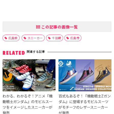
この記事の画像一覧
広島県
スニーカー
千羽鶴
広島市
関連する記事
RELATED
わかる、わかるぞ！アニメ『機
百式もあるぞ！『機動戦士Zガン
動戦士ガンダム』のモビルスー
ダム』に登場するモビルスーツ
ツをイメージしたスニーカーが
がモチーフのレザースニーカー
発売
が発売