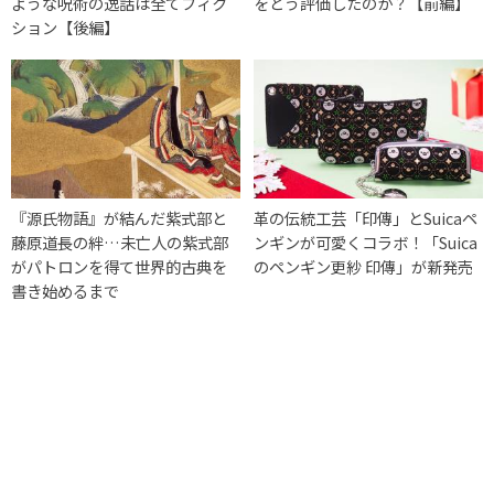
ような呪術の逸話は全てフィク
をどう評価したのか？【前編】
ション【後編】
『源氏物語』が結んだ紫式部と
革の伝統工芸「印傳」とSuicaペ
藤原道長の絆…未亡人の紫式部
ンギンが可愛くコラボ！「Suica
がパトロンを得て世界的古典を
のペンギン更紗 印傳」が新発売
書き始めるまで