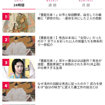
DAILY
WEEKLY
MONTHLY
24時間
週 間
月 間
『豊臣兄弟！』お市と柴田勝家、自刃しての最
1
期と「辞世の句」…運命を共にした２人の悲劇
【豊臣兄弟！】秀吉は本当に「女狂い」だった
2
のか？ 天下人を彩った11人の側室たちを時系列
で一挙紹介
『豊臣兄弟！』茶々＝悪女はほぼ創作？秀吉が
3
溺愛、豊臣家滅亡を背負わされた茶々(井上和)
の壮絶すぎる生涯
なぜ浅井の旧臣は秀吉に従ったのか？ 武力を使
4
わず“自分の味方”に変えた裏工作の技法とは