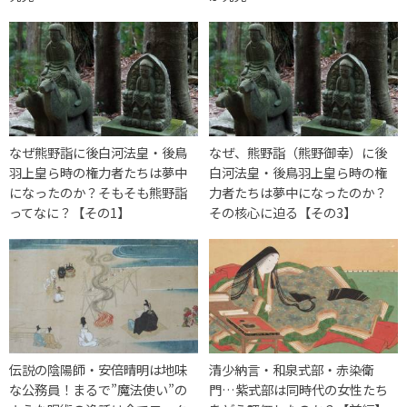
なぜ熊野詣に後白河法皇・後鳥
なぜ、熊野詣（熊野御幸）に後
羽上皇ら時の権力者たちは夢中
白河法皇・後鳥羽上皇ら時の権
になったのか？そもそも熊野詣
力者たちは夢中になったのか？
ってなに？【その1】
その核心に迫る【その3】
伝説の陰陽師・安倍晴明は地味
清少納言・和泉式部・赤染衛
な公務員！まるで”魔法使い”の
門…紫式部は同時代の女性たち