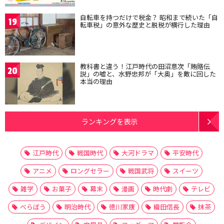
自転車を持つだけで税金？ 昭和まで続いた「自
19
転車税」の意外な歴史と脱税が横行した理由
教科書と違う！江戸時代の田沼意次「賄賂伝
20
説」の嘘と、水野忠邦が「大奥」を敵に回した
本当の理由
ランキングを表示
江戸時代
戦国時代
大河ドラマ
平安時代
アニメ
ロングセラー
戦国武将
スイーツ
雑学
お菓子
幕末
漫画
時代劇
テレビ
べらぼう
明治時代
徳川家康
織田信長
抹茶