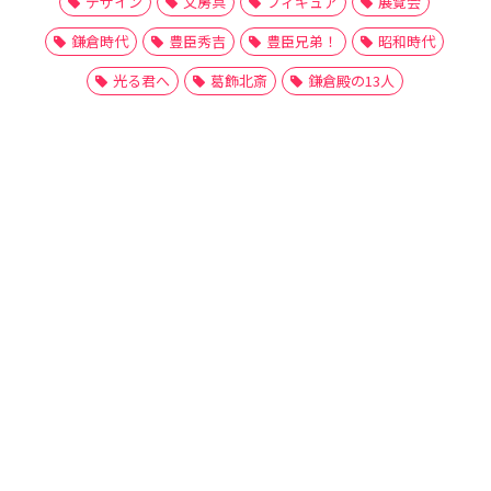
デザイン
文房具
フィギュア
展覧会
鎌倉時代
豊臣秀吉
豊臣兄弟！
昭和時代
光る君へ
葛飾北斎
鎌倉殿の13人