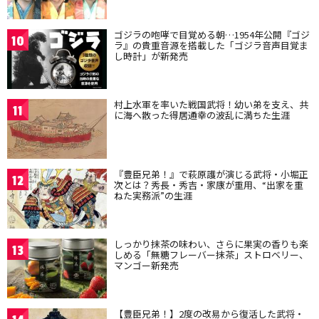
ゴジラの咆哮で目覚める朝…1954年公開『ゴジ
10
ラ』の貴重音源を搭載した「ゴジラ音声目覚ま
し時計」が新発売
村上水軍を率いた戦国武将！幼い弟を支え、共
11
に海へ散った得居通幸の波乱に満ちた生涯
『豊臣兄弟！』で萩原護が演じる武将・小堀正
12
次とは？秀長・秀吉・家康が重用、“出家を重
ねた実務派”の生涯
しっかり抹茶の味わい、さらに果実の香りも楽
13
しめる「無糖フレーバー抹茶」ストロベリー、
マンゴー新発売
【豊臣兄弟！】2度の改易から復活した武将・