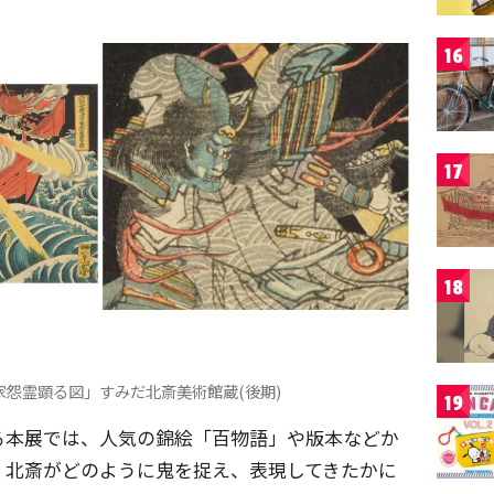
16
17
18
怨霊顕る図」すみだ北斎美術館蔵(後期)
19
る本展では、人気の錦絵「百物語」や版本などか
・北斎がどのように鬼を捉え、表現してきたかに