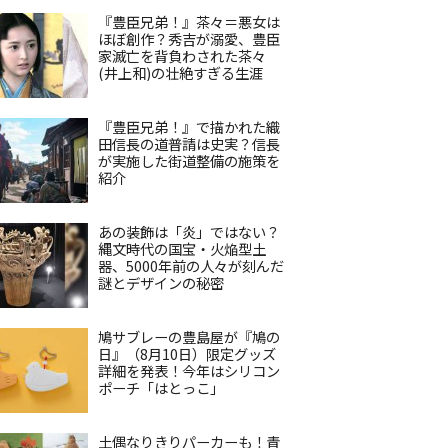
『豊臣兄弟！』茶々＝悪女は
ほぼ創作？秀吉が溺愛、豊臣
家滅亡を背負わされた茶々
(井上和)の壮絶すぎる生涯
『豊臣兄弟！』で描かれた織
田信長の道普請は史実？信長
が実施した街道整備の施策を
紹介
あの装飾は「炎」ではない？
縄文時代の国宝・火焔型土
器、5000年前の人々が刻んだ
謎とデザインの秘密
鳩サブレーの豊島屋が『鳩の
日』（8月10日）限定グッズ
詳細を発表！今年はシリコン
ポーチ「はとっこ」
土偶なりきりパーカーも！青