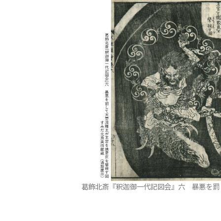
葛飾北斎『釈迦御一代記図会』六 暴悪を罰