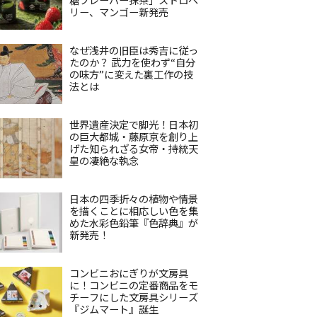
リー、マンゴー新発売
なぜ浅井の旧臣は秀吉に従っ
たのか？ 武力を使わず“自分
の味方”に変えた裏工作の技
法とは
世界遺産決定で脚光！日本初
の巨大都城・藤原京を創り上
げた知られざる女帝・持統天
皇の凄絶な執念
日本の四季折々の植物や情景
を描くことに相応しい色を集
めた水彩色鉛筆『色辞典』が
新発売！
コンビニおにぎりが文房具
に！コンビニの定番商品をモ
チーフにした文房具シリーズ
『ジムマート』誕生