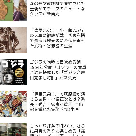
森の縄文遺跡群で発掘された
土偶がモチーフのキュートな
グッズが新発売
『豊臣兄弟！』小一郎の5万
の大軍に徹底抗戦！切腹覚悟
で長宗我部元親に降伏を迫っ
た武将・谷忠澄の生涯
ゴジラの咆哮で目覚める朝…
1954年公開『ゴジラ』の貴重
音源を搭載した「ゴジラ音声
目覚まし時計」が新発売
『豊臣兄弟！』で萩原護が演
じる武将・小堀正次とは？秀
長・秀吉・家康が重用、“出
家を重ねた実務派”の生涯
しっかり抹茶の味わい、さら
に果実の香りも楽しめる「無
糖フレーバー抹茶」ストロベ