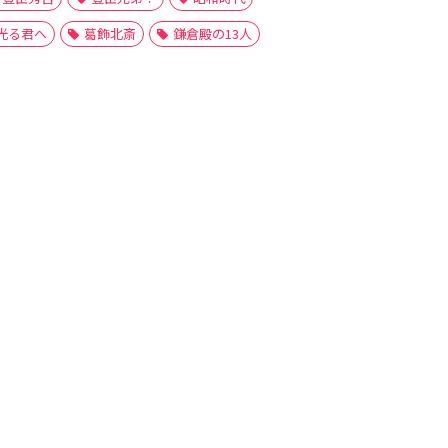
光る君へ
葛飾北斎
鎌倉殿の13人