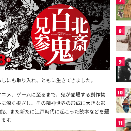
7
8
9
らしにも取り入れ、ともに生きてきました。
10
アニメ、ゲームに至るまで、鬼が登場する創作物
心に深く根ざし、その精神世界の形成に大きな影
芸能、また新たに江戸時代に起こった読本などを題
します。
11