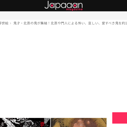
浮世絵
鬼才・北斎の鬼が集結！北斎や門人による怖い、哀しい、愛すべき鬼を約14