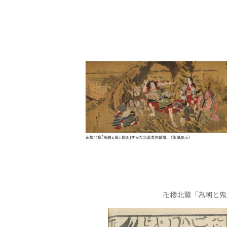
卍楼北鵞「為朝と鬼