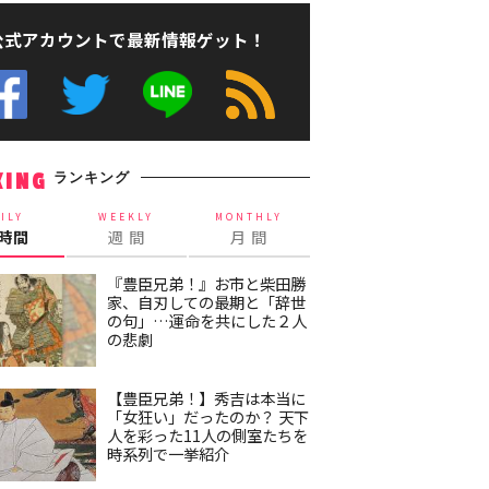
公式アカウントで最新情報ゲット！
ランキング
KING
ILY
WEEKLY
MONTHLY
4時間
週 間
月 間
『豊臣兄弟！』お市と柴田勝
家、自刃しての最期と「辞世
の句」…運命を共にした２人
の悲劇
【豊臣兄弟！】秀吉は本当に
「女狂い」だったのか？ 天下
人を彩った11人の側室たちを
時系列で一挙紹介