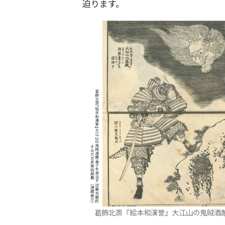
迫ります。
葛飾北斎『絵本和漢誉』大江山の鬼賊酒顛