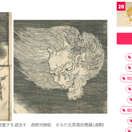
20
戦
織
童子を退治す 源頼光朝臣 すみだ北斎美術館蔵(通期)