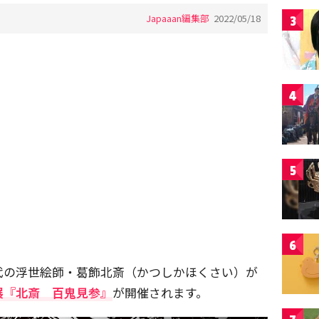
Japaaan編集部
2022/05/18
3
4
5
6
代の浮世絵師・葛飾北斎（かつしかほくさい）が
展『北斎 百鬼見参』
が開催されます。