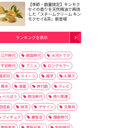
【季節・数量限定】キンモク
セイの香りを天然精油で再現
した「スチームクリーム キン
モクセイ&茶」新登場
ランキングを表示
江戸時代
戦国時代
大河ドラマ
平安時代
アニメ
ロングセラー
国武将
スイーツ
雑学
お菓子
幕末
漫画
時代劇
テレビ
べらぼう
明治時代
徳川家康
田信長
抹茶
デザイン
文房具
フィギュア
展覧会
鎌倉時代
豊臣秀吉
豊臣兄弟！
昭和時代