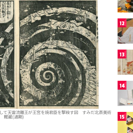
12
13
14
して天雷流離王が王宮を焼君臣を撃殺す図 すみだ北斎美術
館蔵(通期)
15