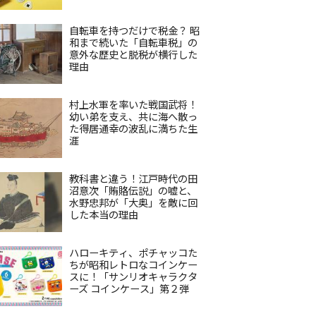
自転車を持つだけで税金？ 昭
和まで続いた「自転車税」の
意外な歴史と脱税が横行した
理由
村上水軍を率いた戦国武将！
幼い弟を支え、共に海へ散っ
た得居通幸の波乱に満ちた生
涯
教科書と違う！江戸時代の田
沼意次「賄賂伝説」の嘘と、
水野忠邦が「大奥」を敵に回
した本当の理由
ハローキティ、ポチャッコた
ちが昭和レトロなコインケー
スに！「サンリオキャラクタ
ーズ コインケース」第２弾