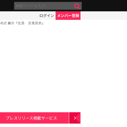
ログイン
メンバー登録
5点 展示『北斎 百鬼見参』
プレスリリース掲載サービス