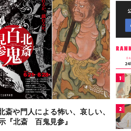
RAN
DA
2
1
2
北斎や門人による怖い、哀しい、
展示『北斎 百鬼見参』