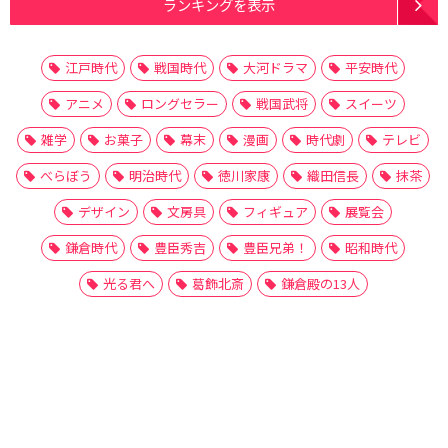
ランキングを表示
江戸時代
戦国時代
大河ドラマ
平安時代
アニメ
ロングセラー
戦国武将
スイーツ
雑学
お菓子
幕末
漫画
時代劇
テレビ
べらぼう
明治時代
徳川家康
織田信長
抹茶
デザイン
文房具
フィギュア
展覧会
鎌倉時代
豊臣秀吉
豊臣兄弟！
昭和時代
光る君へ
葛飾北斎
鎌倉殿の13人