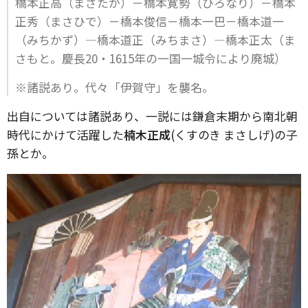
橋本正高（まさたか）－橋本寛勢（ひろなり）－橋本
正秀（まさひで）－橋本俊信－橋本一巴－橋本道一
（みちかず）―橋本道正（みちまさ）―橋本正太（ま
さもと。慶長20・1615年の一国一城令により廃城）
※諸説あり。代々「伊賀守」を襲名。
出自については諸説あり、一説には鎌倉末期から南北朝
時代にかけて活躍した
楠木正成
(くすのき まさしげ)の子
孫とか。