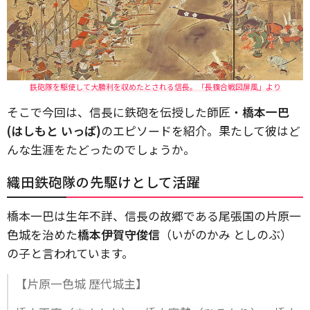
鉄砲隊を駆使して大勝利を収めたとされる信長。「長篠合戦図屏風」より
そこで今回は、信長に鉄砲を伝授した師匠・
橋本一巴
(はしもと いっぱ)
のエピソードを紹介。果たして彼はど
んな生涯をたどったのでしょうか。
織田鉄砲隊の先駆けとして活躍
橋本一巴は生年不詳、信長の故郷である尾張国の片原一
色城を治めた
橋本伊賀守俊信
（いがのかみ としのぶ）
の子と言われています。
【片原一色城 歴代城主】