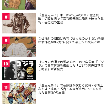
『豊臣兄弟！』小一郎の5万の大軍に徹底抗
8
戦！切腹覚悟で長宗我部元親に降伏を迫った武
将・谷忠澄の生涯
なぜ浅井の旧臣は秀吉に従ったのか？ 武力を使
9
わず“自分の味方”に変えた裏工作の技法とは
ゴジラの咆哮で目覚める朝…1954年公開『ゴジ
10
ラ』の貴重音源を搭載した「ゴジラ音声目覚ま
し時計」が新発売
『豊臣兄弟！』で萩原護が演じる武将・小堀正
11
次とは？秀長・秀吉・家康が重用、“出家を重
ねた実務派”の生涯