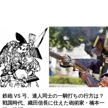
鉄砲 VS 弓、達人同士の一騎打ちの行方は？
戦国時代、織田信長に仕えた砲術家・橋本一