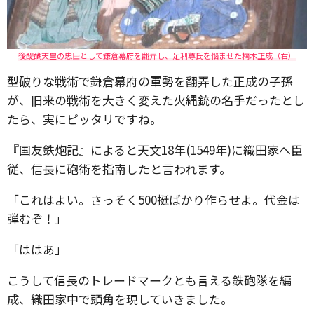
後醍醐天皇の忠臣として鎌倉幕府を翻弄し、足利尊氏を悩ませた楠木正成（右）
型破りな戦術で鎌倉幕府の軍勢を翻弄した正成の子孫
が、旧来の戦術を大きく変えた火縄銃の名手だったとし
たら、実にピッタリですね。
『国友鉄炮記』によると天文18年(1549年)に織田家へ臣
従、信長に砲術を指南したと言われます。
「これはよい。さっそく500挺ばかり作らせよ。代金は
弾むぞ！」
「ははあ」
こうして信長のトレードマークとも言える鉄砲隊を編
成、織田家中で頭角を現していきました。