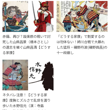
赤備、再び？設楽原の戦いで討
「どうする家康」で割愛するの
死した山県昌景（橋本さとし）
は勿体ない！姉川合戦で大暴れ
の遺志を継ぐ山県昌満【どうす
した猛将・磯野丹波(磯野員昌)の
る家康】
十一段崩し
ネタバレ注意！【どうする家
康】度胸とズルさで乱世を渡り
歩いた水野信元（演：寺島