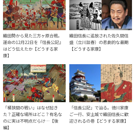
織田勢から見た三方ヶ原合戦。
織田信長に追放された佐久間信
運命の12月22日を『信長公記』
盛（立川談春）の悲劇的な最期
はどう伝えたか【どうする家
【どうする家康】
康】
「桶狭間の戦い」はなぜ起き
「信長公記」で辿る。徳川家康
た？正確な場所はどこ？有名な
ご一行、安土城で織田信長に歓
のに実は不明点だらけ…【後
迎されるの巻【どうする家康】
編】