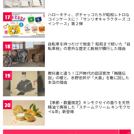
ハローキティ、ポチャッコたちが昭和レトロな
17
コインケースに！「サンリオキャラクターズ コ
インケース」第２弾
自転車を持つだけで税金？ 昭和まで続いた「自
18
転車税」の意外な歴史と脱税が横行した理由
教科書と違う！江戸時代の田沼意次「賄賂伝
19
説」の嘘と、水野忠邦が「大奥」を敵に回した
本当の理由
【季節・数量限定】キンモクセイの香りを天然
20
精油で再現した「スチームクリーム キンモクセ
イ&茶」新登場