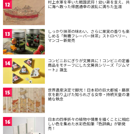
村上水軍を率いた戦国武将！幼い弟を支え、共
12
に海へ散った得居通幸の波乱に満ちた生涯
しっかり抹茶の味わい、さらに果実の香りも楽
13
しめる「無糖フレーバー抹茶」ストロベリー、
マンゴー新発売
コンビニおにぎりが文房具に！コンビニの定番
14
商品をモチーフにした文房具シリーズ『ジムマ
ート』誕生
世界遺産決定で脚光！日本初の巨大都城・藤原
15
京を創り上げた知られざる女帝・持統天皇の凄
絶な執念
日本の四季折々の植物や情景を描くことに相応
16
しい色を集めた水彩色鉛筆『色辞典』が新発
売！