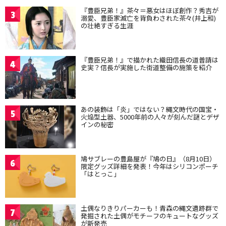
『豊臣兄弟！』茶々＝悪女はほぼ創作？秀吉が
3
溺愛、豊臣家滅亡を背負わされた茶々(井上和)
の壮絶すぎる生涯
『豊臣兄弟！』で描かれた織田信長の道普請は
4
史実？信長が実施した街道整備の施策を紹介
あの装飾は「炎」ではない？縄文時代の国宝・
5
火焔型土器、5000年前の人々が刻んだ謎とデザ
インの秘密
鳩サブレーの豊島屋が『鳩の日』（8月10日）
6
限定グッズ詳細を発表！今年はシリコンポーチ
「はとっこ」
土偶なりきりパーカーも！青森の縄文遺跡群で
7
発掘された土偶がモチーフのキュートなグッズ
が新発売