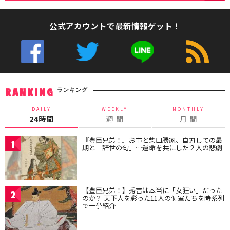
公式アカウントで最新情報ゲット！
ランキング
RANKING
DAILY
WEEKLY
MONTHLY
24時間
週 間
月 間
『豊臣兄弟！』お市と柴田勝家、自刃しての最
1
期と「辞世の句」…運命を共にした２人の悲劇
【豊臣兄弟！】秀吉は本当に「女狂い」だった
2
のか？ 天下人を彩った11人の側室たちを時系列
で一挙紹介