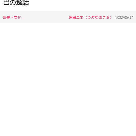
巴の逸話
歴史・文化
角田晶生（つのだ あきお）
2022/05/17