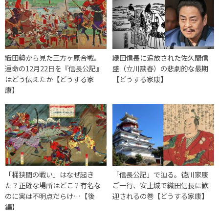
織田勢から見た三方ヶ原合戦。
織田信長に追放された佐久間信
運命の12月22日を『信長公記』
盛（立川談春）の悲劇的な最期
はどう伝えたか【どうする家
【どうする家康】
康】
「桶狭間の戦い」はなぜ起き
「信長公記」で辿る。徳川家康
た？正確な場所はどこ？有名な
ご一行、安土城で織田信長に歓
のに実は不明点だらけ…【後
迎されるの巻【どうする家康】
編】