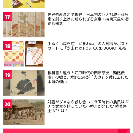
世界遺産決定で脚光！日本初の巨大都城・藤原
17
京を創り上げた知られざる女帝・持統天皇の凄
絶な執念
手ぬぐい専門店「かまわぬ」の人気柄がポスト
18
カードに『かまわぬ POSTCARD BOOK』発売
教科書と違う！江戸時代の田沼意次「賄賂伝
19
説」の嘘と、水野忠邦が「大奥」を敵に回した
本当の理由
対話がダメなら殺し合い！戦国時代の農民はガ
20
チで武器を持っていた…秀吉が発した“喧嘩停
止令”とは？