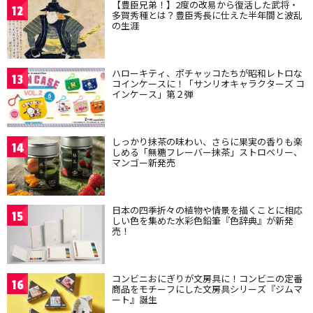
【豊臣兄弟！】2度の改易から復活した武将・
12
多賀秀種とは？豊臣秀長に仕えた半年間と波乱
の生涯
ハローキティ、ポチャッコたちが昭和レトロな
13
コインケースに！「サンリオキャラクターズ コ
インケース」第２弾
しっかり抹茶の味わい、さらに果実の香りも楽
14
しめる「無糖フレーバー抹茶」ストロベリー、
マンゴー新発売
日本の四季折々の植物や情景を描くことに相応
15
しい色を集めた水彩色鉛筆『色辞典』が新発
売！
コンビニおにぎりが文房具に！コンビニの定番
16
商品をモチーフにした文房具シリーズ『ジムマ
ート』誕生