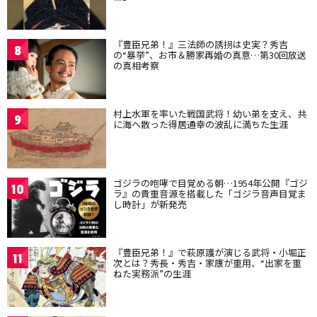
『豊臣兄弟！』三法師の誘拐は史実？秀吉
8
の“暴挙”、お市＆勝家再婚の真意…第30回放送
の真相考察
村上水軍を率いた戦国武将！幼い弟を支え、共
9
に海へ散った得居通幸の波乱に満ちた生涯
ゴジラの咆哮で目覚める朝…1954年公開『ゴジ
10
ラ』の貴重音源を搭載した「ゴジラ音声目覚ま
し時計」が新発売
『豊臣兄弟！』で萩原護が演じる武将・小堀正
11
次とは？秀長・秀吉・家康が重用、“出家を重
ねた実務派”の生涯