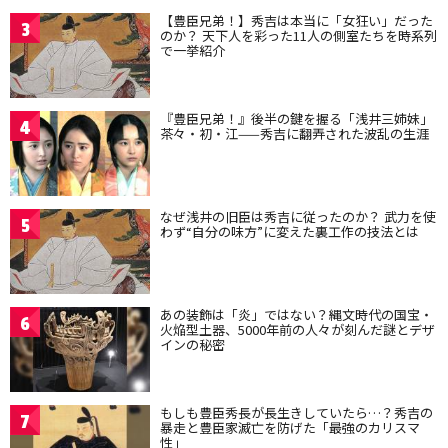
【豊臣兄弟！】秀吉は本当に「女狂い」だった
3
のか？ 天下人を彩った11人の側室たちを時系列
で一挙紹介
『豊臣兄弟！』後半の鍵を握る「浅井三姉妹」
4
茶々・初・江——秀吉に翻弄された波乱の生涯
なぜ浅井の旧臣は秀吉に従ったのか？ 武力を使
5
わず“自分の味方”に変えた裏工作の技法とは
あの装飾は「炎」ではない？縄文時代の国宝・
6
火焔型土器、5000年前の人々が刻んだ謎とデザ
インの秘密
もしも豊臣秀長が長生きしていたら…？秀吉の
7
暴走と豊臣家滅亡を防げた「最強のカリスマ
性」