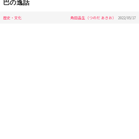
巴の逸話
歴史・文化
角田晶生（つのだ あきお）
2022/05/17