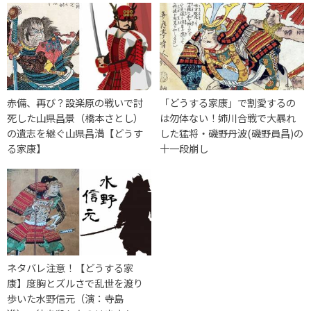
赤備、再び？設楽原の戦いで討
「どうする家康」で割愛するの
死した山県昌景（橋本さとし）
は勿体ない！姉川合戦で大暴れ
の遺志を継ぐ山県昌満【どうす
した猛将・磯野丹波(磯野員昌)の
る家康】
十一段崩し
ネタバレ注意！【どうする家
康】度胸とズルさで乱世を渡り
歩いた水野信元（演：寺島