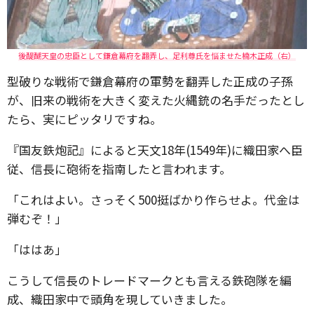
後醍醐天皇の忠臣として鎌倉幕府を翻弄し、足利尊氏を悩ませた楠木正成（右）
型破りな戦術で鎌倉幕府の軍勢を翻弄した正成の子孫
が、旧来の戦術を大きく変えた火縄銃の名手だったとし
たら、実にピッタリですね。
『国友鉄炮記』によると天文18年(1549年)に織田家へ臣
従、信長に砲術を指南したと言われます。
「これはよい。さっそく500挺ばかり作らせよ。代金は
弾むぞ！」
「ははあ」
こうして信長のトレードマークとも言える鉄砲隊を編
成、織田家中で頭角を現していきました。