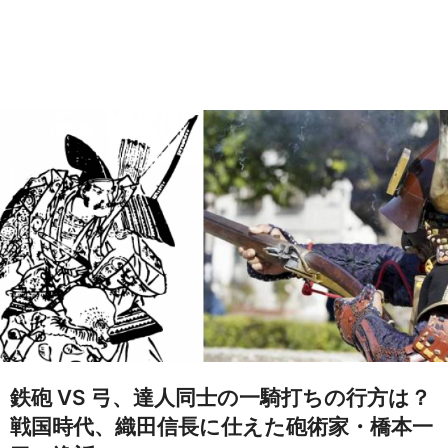
鉄砲 VS 弓、達人同士の一騎打ちの行方は？
戦国時代、織田信長に仕えた砲術家・橋本一