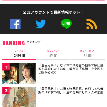
公式アカウントで最新情報ゲット！
ランキング
RANKING
DAILY
WEEKLY
MONTHLY
24時間
週 間
月 間
『豊臣兄弟！』なぜお市は秀吉の勧めで柴田勝
1
家と再婚した？悲劇に繋がる「真相」を史料と
伏線から探る
『豊臣兄弟！』お市と柴田勝家、自刃しての最
2
期と「辞世の句」…運命を共にした２人の悲劇