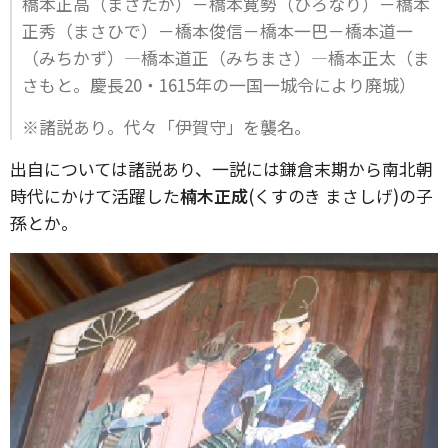
橋本正高（まさたか）－橋本寛勢（ひろなり）－橋本
正秀（まさひで）－橋本俊信－橋本一巴－橋本道一
（みちかず）―橋本道正（みちまさ）―橋本正太（ま
さもと。慶長20・1615年の一国一城令により廃城）
※諸説あり。代々「伊賀守」を襲名。
出自については諸説あり、一説には鎌倉末期から南北朝
時代にかけて活躍した
楠木正成
(くすのき まさしげ)の子
孫とか。