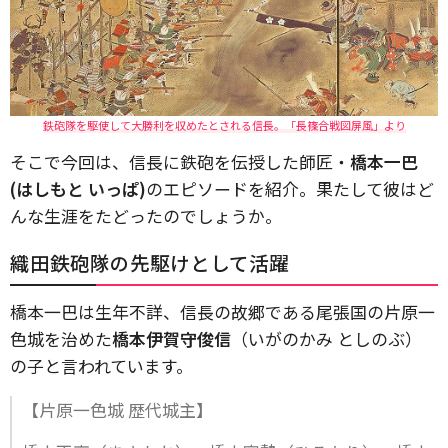
鉄砲隊を駆使して大勝利を収めたとされる信長。「長篠合戦図屏風」より
そこで今回は、信長に鉄砲を伝授した師匠・
橋本一巴
(はしもと いっぱ)
のエピソードを紹介。果たして彼はど
んな生涯をたどったのでしょうか。
織田鉄砲隊の先駆けとして活躍
橋本一巴は生年不詳、信長の故郷である尾張国の片原一
色城を治めた
橋本伊賀守俊信
（いがのかみ としのぶ）
の子と言われています。
【片原一色城 歴代城主】