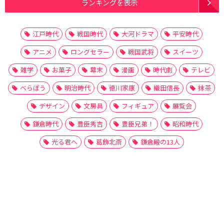
ランキングを表示
江戸時代
戦国時代
大河ドラマ
平安時代
アニメ
ロングセラー
戦国武将
スイーツ
雑学
お菓子
幕末
漫画
時代劇
テレビ
べらぼう
明治時代
徳川家康
織田信長
抹茶
デザイン
文房具
フィギュア
展覧会
鎌倉時代
豊臣秀吉
豊臣兄弟！
昭和時代
光る君へ
葛飾北斎
鎌倉殿の13人