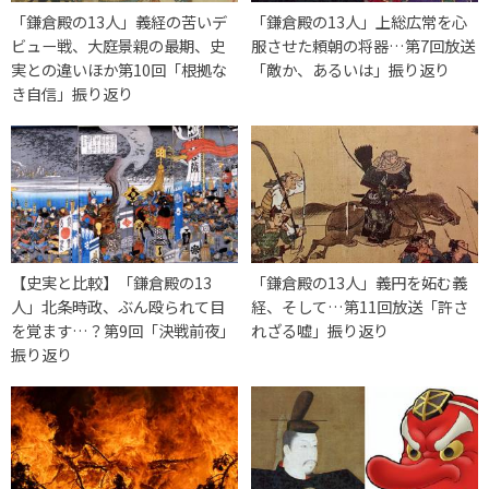
「鎌倉殿の13人」義経の苦いデ
「鎌倉殿の13人」上総広常を心
ビュー戦、大庭景親の最期、史
服させた頼朝の将器…第7回放送
実との違いほか第10回「根拠な
「敵か、あるいは」振り返り
き自信」振り返り
【史実と比較】「鎌倉殿の13
「鎌倉殿の13人」義円を妬む義
人」北条時政、ぶん殴られて目
経、そして…第11回放送「許さ
を覚ます…？第9回「決戦前夜」
れざる嘘」振り返り
振り返り