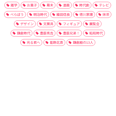
雑学
お菓子
幕末
漫画
時代劇
テレビ
べらぼう
明治時代
織田信長
徳川家康
抹茶
デザイン
文房具
フィギュア
展覧会
鎌倉時代
豊臣秀吉
豊臣兄弟！
昭和時代
光る君へ
葛飾北斎
鎌倉殿の13人