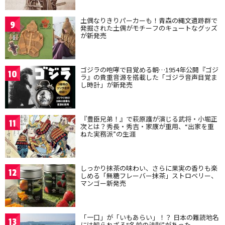
土偶なりきりパーカーも！青森の縄文遺跡群で
9
発掘された土偶がモチーフのキュートなグッズ
が新発売
ゴジラの咆哮で目覚める朝…1954年公開『ゴジ
10
ラ』の貴重音源を搭載した「ゴジラ音声目覚ま
し時計」が新発売
『豊臣兄弟！』で萩原護が演じる武将・小堀正
11
次とは？秀長・秀吉・家康が重用、“出家を重
ねた実務派”の生涯
しっかり抹茶の味わい、さらに果実の香りも楽
12
しめる「無糖フレーバー抹茶」ストロベリー、
マンゴー新発売
「一口」が「いもあらい」！？ 日本の難読地名
13
には知られざる“名前の法則”があった