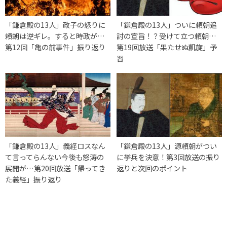
「鎌倉殿の13人」政子の怒りに
「鎌倉殿の13人」ついに頼朝追
頼朝は逆ギレ。すると時政が…
討の宣旨！？受けて立つ頼朝…
第12回「亀の前事件」振り返り
第19回放送「果たせぬ凱旋」予
習
「鎌倉殿の13人」義経ロスなん
「鎌倉殿の13人」源頼朝がつい
て言ってらんない今後も怒涛の
に挙兵を決意！第3回放送の振り
展開が…第20回放送「帰ってき
返りと次回のポイント
た義経」振り返り