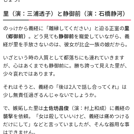
里（演：三浦透子）と静御前（演：石橋静河）
のっけから義経に「離縁してください」と迫る正室の
里
（郷御前）
。どう見ても
静御前
を寵愛していながら、義
経が里を手放さないのは、彼女が比企一族の娘だから。
いざという時の人質として都落ちにも連れていきます
が、心はあくまでも静御前に。勝ち誇って見えた里が、
少々哀れではあります。
それはそうと、義経の「後は2人で話し合ってくれ」は
少し無責任過ぎるんじゃないでしょうか。
で、嫉妬した里は
土佐坊昌俊
（演：村上和成）に義経の
襲撃を依頼。「女は殺していいけど、義経は痛めつける
だけにして」などと言っていましたが、そんな器用な事
はできません。