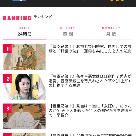
ランキング
RANKING
DAILY
WEEKLY
MONTHLY
24時間
週 間
月 間
『豊臣兄弟！』お市と柴田勝家、自刃しての最
1
期と「辞世の句」…運命を共にした２人の悲劇
『豊臣兄弟！』茶々＝悪女はほぼ創作？秀吉が
2
溺愛、豊臣家滅亡を背負わされた茶々(井上和)
の壮絶すぎる生涯
【豊臣兄弟！】秀吉は本当に「女狂い」だった
3
のか？ 天下人を彩った11人の側室たちを時系列
で一挙紹介
【豊臣兄弟！】22歳で散った長宗我部元親の天