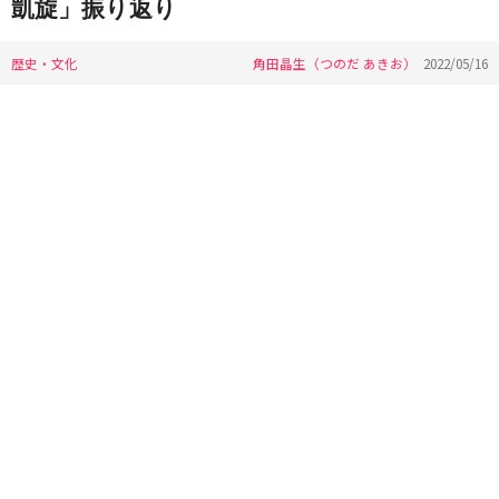
凱旋」振り返り
歴史・文化
角田晶生（つのだ あきお）
2022/05/16