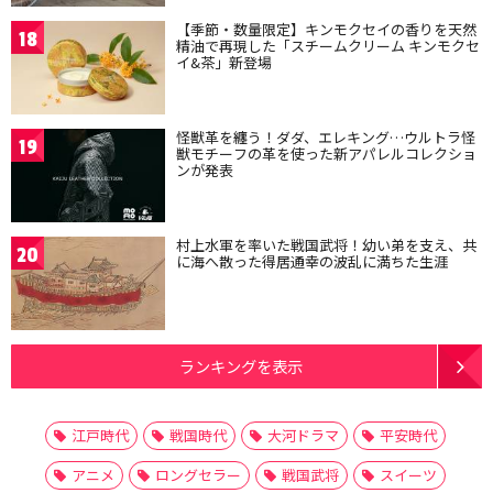
【季節・数量限定】キンモクセイの香りを天然
18
精油で再現した「スチームクリーム キンモクセ
イ&茶」新登場
怪獣革を纏う！ダダ、エレキング…ウルトラ怪
19
獣モチーフの革を使った新アパレルコレクショ
ンが発表
村上水軍を率いた戦国武将！幼い弟を支え、共
20
に海へ散った得居通幸の波乱に満ちた生涯
ランキングを表示
江戸時代
戦国時代
大河ドラマ
平安時代
アニメ
ロングセラー
戦国武将
スイーツ