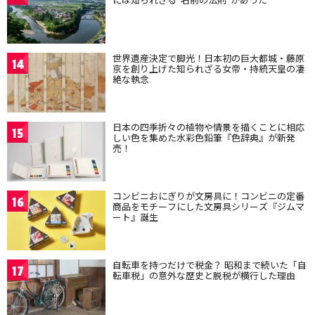
世界遺産決定で脚光！日本初の巨大都城・藤原
14
京を創り上げた知られざる女帝・持統天皇の凄
絶な執念
日本の四季折々の植物や情景を描くことに相応
15
しい色を集めた水彩色鉛筆『色辞典』が新発
売！
コンビニおにぎりが文房具に！コンビニの定番
16
商品をモチーフにした文房具シリーズ『ジムマ
ート』誕生
自転車を持つだけで税金？ 昭和まで続いた「自
17
転車税」の意外な歴史と脱税が横行した理由