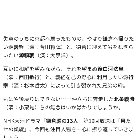
失意のうちに京都へ戻ったものの、やはり鎌倉へ帰りた
い
源義経
（演：菅田将暉）と、鎌倉に迎えて労をねぎら
いたい
源頼朝
（演：大泉洋）。
互いに和解を望みながら、それを望まぬ
後白河法皇
（演：西田敏行）と、義経を己の野心に利用したい
源行
家
（演：杉本哲太）によって引き裂かれた兄弟の絆。
もはや後戻りはできない……仲立ちに奔走した
北条義時
（演：小栗旬）らの無念はいかばかりでしょうか。
NHK大河ドラマ「
鎌倉殿の13人
」第19回放送は「果た
せぬ凱旋」、今回も注目人物を中心に振り返っていきま
しょう。