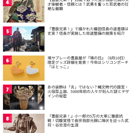
4
才後継者・信親とは？武勇を奮った若武者の壮
絶な最期
『豊臣兄弟！』で描かれた織田信長の道普請は
5
史実？信長が実施した街道整備の施策を紹介
鳩サブレーの豊島屋が『鳩の日』（8月10日）
6
限定グッズ詳細を発表！今年はシリコンポーチ
「はとっこ」
あの装飾は「炎」ではない？縄文時代の国宝・
7
火焔型土器、5000年前の人々が刻んだ謎とデザ
インの秘密
『豊臣兄弟！』小一郎の5万の大軍に徹底抗
8
戦！切腹覚悟で長宗我部元親に降伏を迫った武
将・谷忠澄の生涯