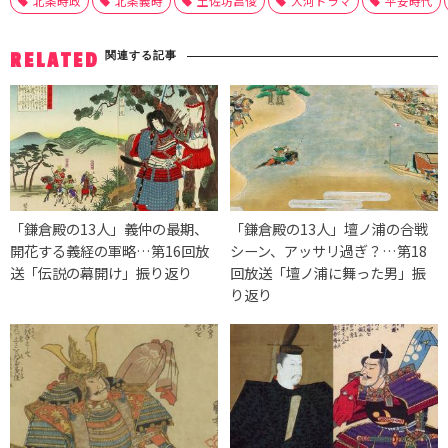
北条時政
北条義時
土佐坊昌俊
大河ドラマ
平安時代
関連する記事
RELATED
「鎌倉殿の13人」義仲の最期、
「鎌倉殿の13人」壇ノ浦の合戦
開花する義経の軍略…第16回放
シーン、アッサリ過ぎ？…第18
送「伝説の幕開け」振り返り
回放送「壇ノ浦に舞った男」振
り返り