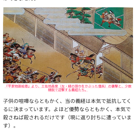
『平家物語絵巻』より、土佐坊昌俊（左・緑の頭巾をかぶった僧兵）の襲撃と、少数
精鋭で迎撃する義経たち。
子供の喧嘩ならともかく、当の義経は本気で抵抗してく
るに決まっています。よほど優勢ならともかく、本気で
殺さねば殺されるだけです（現に返り討ちに遭っていま
す）。