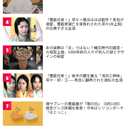
『豊臣兄弟！』茶々＝悪女はほぼ創作？秀吉が
4
溺愛、豊臣家滅亡を背負わされた茶々(井上和)
の壮絶すぎる生涯
あの装飾は「炎」ではない？縄文時代の国宝・
5
火焔型土器、5000年前の人々が刻んだ謎とデザ
インの秘密
『豊臣兄弟！』後半の鍵を握る「浅井三姉妹」
6
茶々・初・江——秀吉に翻弄された波乱の生涯
鳩サブレーの豊島屋が『鳩の日』（8月10日）
7
限定グッズ詳細を発表！今年はシリコンポーチ
「はとっこ」