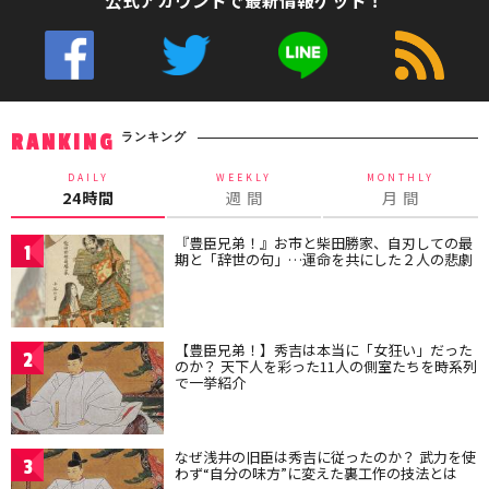
公式アカウントで最新情報ゲット！
ランキング
RANKING
DAILY
WEEKLY
MONTHLY
24時間
週 間
月 間
『豊臣兄弟！』お市と柴田勝家、自刃しての最
1
期と「辞世の句」…運命を共にした２人の悲劇
【豊臣兄弟！】秀吉は本当に「女狂い」だった
2
のか？ 天下人を彩った11人の側室たちを時系列
で一挙紹介
なぜ浅井の旧臣は秀吉に従ったのか？ 武力を使
3
わず“自分の味方”に変えた裏工作の技法とは