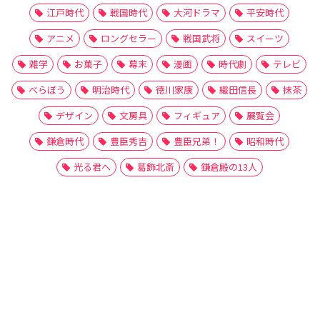
江戸時代
戦国時代
大河ドラマ
平安時代
アニメ
ロングセラー
戦国武将
スイーツ
雑学
お菓子
幕末
漫画
時代劇
テレビ
べらぼう
明治時代
徳川家康
織田信長
抹茶
デザイン
文房具
フィギュア
展覧会
鎌倉時代
豊臣秀吉
豊臣兄弟！
昭和時代
光る君へ
葛飾北斎
鎌倉殿の13人