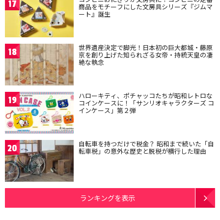
17
商品をモチーフにした文房具シリーズ『ジムマ
ート』誕生
世界遺産決定で脚光！日本初の巨大都城・藤原
18
京を創り上げた知られざる女帝・持統天皇の凄
絶な執念
ハローキティ、ポチャッコたちが昭和レトロな
19
コインケースに！「サンリオキャラクターズ コ
インケース」第２弾
自転車を持つだけで税金？ 昭和まで続いた「自
20
転車税」の意外な歴史と脱税が横行した理由
ランキングを表示