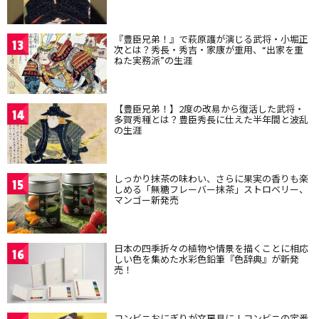
『豊臣兄弟！』で萩原護が演じる武将・小堀正
13
次とは？秀長・秀吉・家康が重用、“出家を重
ねた実務派”の生涯
【豊臣兄弟！】2度の改易から復活した武将・
14
多賀秀種とは？豊臣秀長に仕えた半年間と波乱
の生涯
しっかり抹茶の味わい、さらに果実の香りも楽
15
しめる「無糖フレーバー抹茶」ストロベリー、
マンゴー新発売
日本の四季折々の植物や情景を描くことに相応
16
しい色を集めた水彩色鉛筆『色辞典』が新発
売！
コンビニおにぎりが文房具に！コンビニの定番