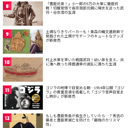
『豊臣兄弟！』小一郎の5万の大軍に徹底抗
8
戦！切腹覚悟で長宗我部元親に降伏を迫った武
将・谷忠澄の生涯
土偶なりきりパーカーも！青森の縄文遺跡群で
9
発掘された土偶がモチーフのキュートなグッズ
が新発売
村上水軍を率いた戦国武将！幼い弟を支え、共
10
に海へ散った得居通幸の波乱に満ちた生涯
ゴジラの咆哮で目覚める朝…1954年公開『ゴジ
11
ラ』の貴重音源を搭載した「ゴジラ音声目覚ま
し時計」が新発売
もしも豊臣秀長が長生きしていたら…？秀吉の
12
暴走と豊臣家滅亡を防げた「最強のカリスマ
性」