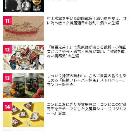
村上水軍を率いた戦国武将！幼い弟を支え、共
11
に海へ散った得居通幸の波乱に満ちた生涯
『豊臣兄弟！』で萩原護が演じる武将・小堀正
12
次とは？秀長・秀吉・家康が重用、“出家を重
ねた実務派”の生涯
しっかり抹茶の味わい、さらに果実の香りも楽
13
しめる「無糖フレーバー抹茶」ストロベリー、
マンゴー新発売
コンビニおにぎりが文房具に！コンビニの定番
14
商品をモチーフにした文房具シリーズ『ジムマ
ート』誕生