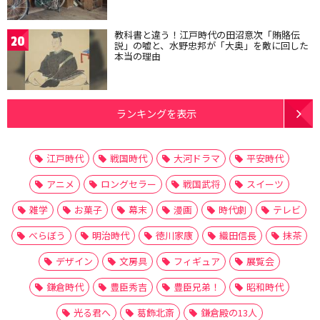
教科書と違う！江戸時代の田沼意次「賄賂伝
20
説」の嘘と、水野忠邦が「大奥」を敵に回した
本当の理由
ランキングを表示
江戸時代
戦国時代
大河ドラマ
平安時代
アニメ
ロングセラー
戦国武将
スイーツ
雑学
お菓子
幕末
漫画
時代劇
テレビ
べらぼう
明治時代
徳川家康
織田信長
抹茶
デザイン
文房具
フィギュア
展覧会
鎌倉時代
豊臣秀吉
豊臣兄弟！
昭和時代
光る君へ
葛飾北斎
鎌倉殿の13人