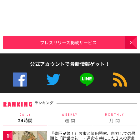
プレスリリース掲載サービス
公式アカウントで最新情報ゲット！
ランキング
RANKING
DAILY
WEEKLY
MONTHLY
24時間
週 間
月 間
『豊臣兄弟！』お市と柴田勝家、自刃しての最
1
期と「辞世の句」…運命を共にした２人の悲劇