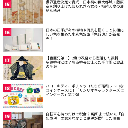
世界遺産決定で脚光！日本初の巨大都城・藤原
15
京を創り上げた知られざる女帝・持統天皇の凄
絶な執念
日本の四季折々の植物や情景を描くことに相応
16
しい色を集めた水彩色鉛筆『色辞典』が新発
売！
【豊臣兄弟！】2度の改易から復活した武将・
17
多賀秀種とは？豊臣秀長に仕えた半年間と波乱
の生涯
ハローキティ、ポチャッコたちが昭和レトロな
18
コインケースに！「サンリオキャラクターズ コ
インケース」第２弾
自転車を持つだけで税金？ 昭和まで続いた「自
19
転車税」の意外な歴史と脱税が横行した理由