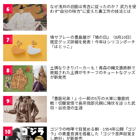
なぜ浅井の旧臣は秀吉に従ったのか？ 武力を使
6
わず“自分の味方”に変えた裏工作の技法とは
鳩サブレーの豊島屋が『鳩の日』（8月10日）
7
限定グッズ詳細を発表！今年はシリコンポーチ
「はとっこ」
土偶なりきりパーカーも！青森の縄文遺跡群で
8
発掘された土偶がモチーフのキュートなグッズ
が新発売
『豊臣兄弟！』小一郎の5万の大軍に徹底抗
9
戦！切腹覚悟で長宗我部元親に降伏を迫った武
将・谷忠澄の生涯
ゴジラの咆哮で目覚める朝…1954年公開『ゴジ
10
ラ』の貴重音源を搭載した「ゴジラ音声目覚ま
し時計」が新発売