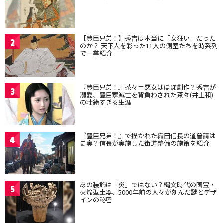
【豊臣兄弟！】秀吉は本当に「女狂い」だった
2
のか？ 天下人を彩った11人の側室たちを時系列
で一挙紹介
『豊臣兄弟！』茶々＝悪女はほぼ創作？秀吉が
3
溺愛、豊臣家滅亡を背負わされた茶々(井上和)
の壮絶すぎる生涯
『豊臣兄弟！』で描かれた織田信長の道普請は
4
史実？信長が実施した街道整備の施策を紹介
あの装飾は「炎」ではない？縄文時代の国宝・
5
火焔型土器、5000年前の人々が刻んだ謎とデザ
インの秘密