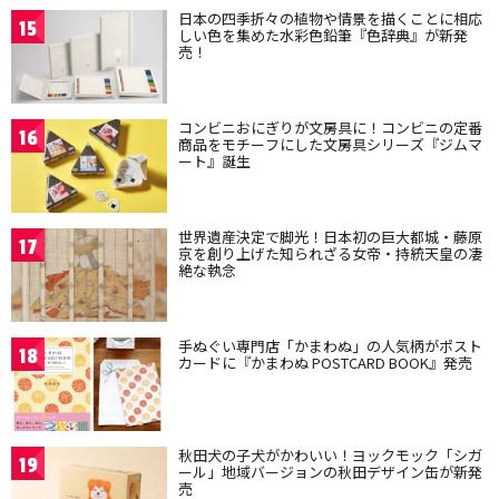
日本の四季折々の植物や情景を描くことに相応
15
しい色を集めた水彩色鉛筆『色辞典』が新発
売！
コンビニおにぎりが文房具に！コンビニの定番
16
商品をモチーフにした文房具シリーズ『ジムマ
ート』誕生
世界遺産決定で脚光！日本初の巨大都城・藤原
17
京を創り上げた知られざる女帝・持統天皇の凄
絶な執念
手ぬぐい専門店「かまわぬ」の人気柄がポスト
18
カードに『かまわぬ POSTCARD BOOK』発売
秋田犬の子犬がかわいい！ヨックモック「シガ
19
ール」地域バージョンの秋田デザイン缶が新発
売