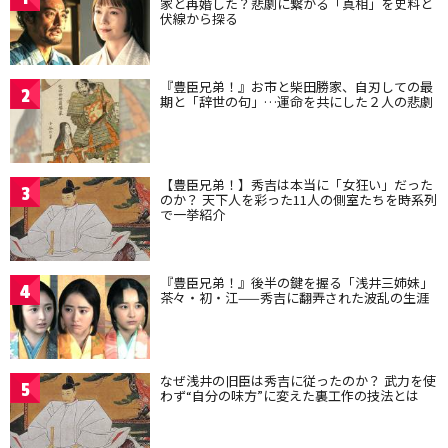
家と再婚した？悲劇に繋がる「真相」を史料と
伏線から探る
『豊臣兄弟！』お市と柴田勝家、自刃しての最
2
期と「辞世の句」…運命を共にした２人の悲劇
【豊臣兄弟！】秀吉は本当に「女狂い」だった
3
のか？ 天下人を彩った11人の側室たちを時系列
で一挙紹介
『豊臣兄弟！』後半の鍵を握る「浅井三姉妹」
4
茶々・初・江——秀吉に翻弄された波乱の生涯
なぜ浅井の旧臣は秀吉に従ったのか？ 武力を使
5
わず“自分の味方”に変えた裏工作の技法とは