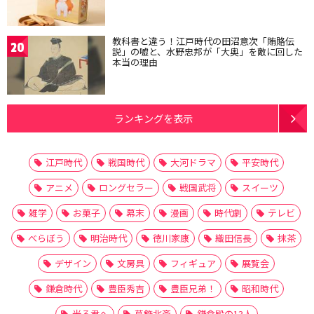
教科書と違う！江戸時代の田沼意次「賄賂伝
20
説」の嘘と、水野忠邦が「大奥」を敵に回した
本当の理由
ランキングを表示
江戸時代
戦国時代
大河ドラマ
平安時代
アニメ
ロングセラー
戦国武将
スイーツ
雑学
お菓子
幕末
漫画
時代劇
テレビ
べらぼう
明治時代
徳川家康
織田信長
抹茶
デザイン
文房具
フィギュア
展覧会
鎌倉時代
豊臣秀吉
豊臣兄弟！
昭和時代
光る君へ
葛飾北斎
鎌倉殿の13人