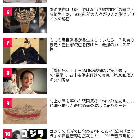
あの装飾は「炎」ではない？縄文時代の国宝・
6
火焔型土器、5000年前の人々が刻んだ謎とデザ
インの秘密
もしも豊臣秀長が長生きしていたら…？秀吉の
7
暴走と豊臣家滅亡を防げた「最強のカリスマ
性」
『豊臣兄弟！』三法師の誘拐は史実？秀吉
8
の“暴挙”、お市＆勝家再婚の真意…第30回放送
の真相考察
村上水軍を率いた戦国武将！幼い弟を支え、共
9
に海へ散った得居通幸の波乱に満ちた生涯
ゴジラの咆哮で目覚める朝…1954年公開『ゴジ
10
ラ』の貴重音源を搭載した「ゴジラ音声目覚ま