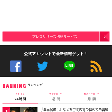
プレスリリース掲載サービス
公式アカウントで最新情報ゲット！
ランキング
RANKING
DAILY
WEEKLY
MONTHLY
24時間
週 間
月 間
『豊臣兄弟！』なぜお市は秀吉の勧めで柴田勝
1