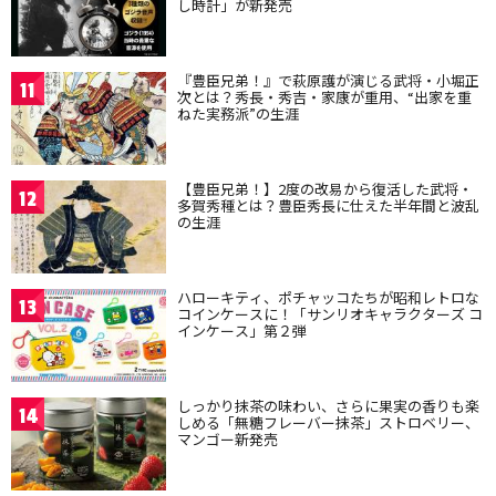
し時計」が新発売
『豊臣兄弟！』で萩原護が演じる武将・小堀正
11
次とは？秀長・秀吉・家康が重用、“出家を重
ねた実務派”の生涯
【豊臣兄弟！】2度の改易から復活した武将・
12
多賀秀種とは？豊臣秀長に仕えた半年間と波乱
の生涯
ハローキティ、ポチャッコたちが昭和レトロな
13
コインケースに！「サンリオキャラクターズ コ
インケース」第２弾
しっかり抹茶の味わい、さらに果実の香りも楽
14
しめる「無糖フレーバー抹茶」ストロベリー、
マンゴー新発売