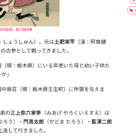
佐坊昌俊。歌川国貞筆
う しょうしゅん）。元は
土肥実平
（演：阿南健
来の古参として戦ってきました。
国（現：栃木県）にいる年老いた母と幼い子供た
うか」
国中泉荘（現：栃木県壬生町）に所領を与えま
、弟の
三上弥六家季
（みあげ やろくいえすえ）は
ぶろう）・
門真太郎
（かどま たろう）・
藍澤二郎
て上洛して行きました。