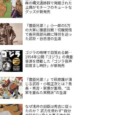
森の縄文遺跡群で発掘された
土偶がモチーフのキュートな
グッズが新発売
『豊臣兄弟！』小一郎の5万
の大軍に徹底抗戦！切腹覚悟
で長宗我部元親に降伏を迫っ
た武将・谷忠澄の生涯
ゴジラの咆哮で目覚める朝…
1954年公開『ゴジラ』の貴重
音源を搭載した「ゴジラ音声
目覚まし時計」が新発売
『豊臣兄弟！』で萩原護が演
じる武将・小堀正次とは？秀
長・秀吉・家康が重用、“出
家を重ねた実務派”の生涯
なぜ浅井の旧臣は秀吉に従っ
たのか？ 武力を使わず“自分
の味方”に変えた裏工作の技