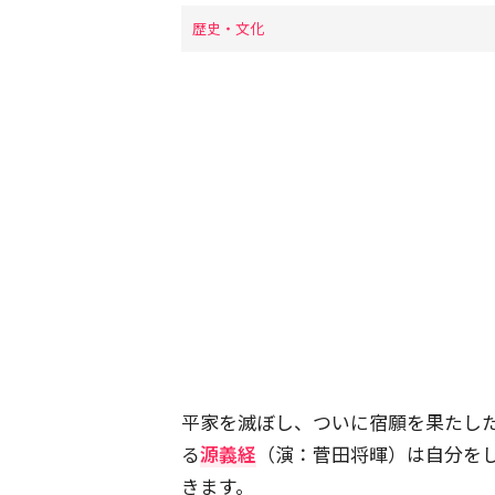
歴史・文化
平家を滅ぼし、ついに宿願を果たし
る
源義経
（演：菅田将暉）は自分を
きます。