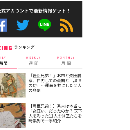
公式アカウントで最新情報ゲット！
ランキング
KING
ILY
WEEKLY
MONTHLY
4時間
週 間
月 間
『豊臣兄弟！』お市と柴田勝
家、自刃しての最期と「辞世
の句」…運命を共にした２人
の悲劇
【豊臣兄弟！】秀吉は本当に
「女狂い」だったのか？ 天下
人を彩った11人の側室たちを
時系列で一挙紹介