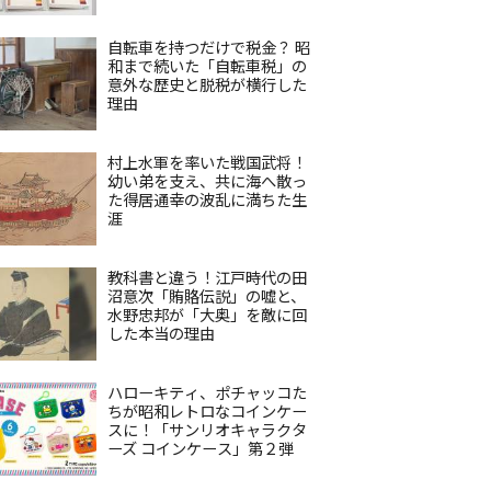
自転車を持つだけで税金？ 昭
和まで続いた「自転車税」の
意外な歴史と脱税が横行した
理由
村上水軍を率いた戦国武将！
幼い弟を支え、共に海へ散っ
た得居通幸の波乱に満ちた生
涯
教科書と違う！江戸時代の田
沼意次「賄賂伝説」の嘘と、
水野忠邦が「大奥」を敵に回
した本当の理由
ハローキティ、ポチャッコた
ちが昭和レトロなコインケー
スに！「サンリオキャラクタ
ーズ コインケース」第２弾