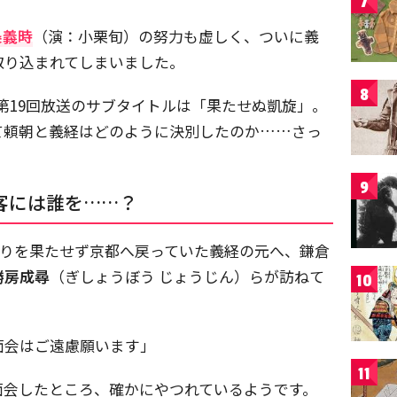
7
条義時
（演：小栗旬）の努力も虚しく、ついに義
取り込まれてしまいました。
8
第19回放送のサブタイトルは「果たせぬ凱旋」。
て頼朝と義経はどのように決別したのか……さっ
9
客には誰を……？
倉入りを果たせず京都へ戻っていた義経の元へ、鎌倉
勝房成尋
（ぎしょうぼう じょうじん）らが訪ねて
10
面会はご遠慮願います」
11
面会したところ、確かにやつれているようです。