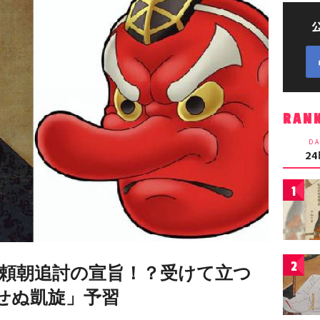
RAN
DA
2
1
2
に頼朝追討の宣旨！？受けて立つ
たせぬ凱旋」予習