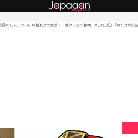
倉殿の13人」ついに頼朝追討の宣旨！？受けて立つ頼朝…第19回放送「果たせぬ凱