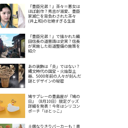
『豊臣兄弟！』茶々＝悪女は
ほぼ創作？秀吉が溺愛、豊臣
家滅亡を背負わされた茶々
(井上和)の壮絶すぎる生涯
『豊臣兄弟！』で描かれた織
田信長の道普請は史実？信長
が実施した街道整備の施策を
紹介
あの装飾は「炎」ではない？
縄文時代の国宝・火焔型土
器、5000年前の人々が刻んだ
謎とデザインの秘密
鳩サブレーの豊島屋が『鳩の
日』（8月10日）限定グッズ
詳細を発表！今年はシリコン
ポーチ「はとっこ」
土偶なりきりパーカーも！青