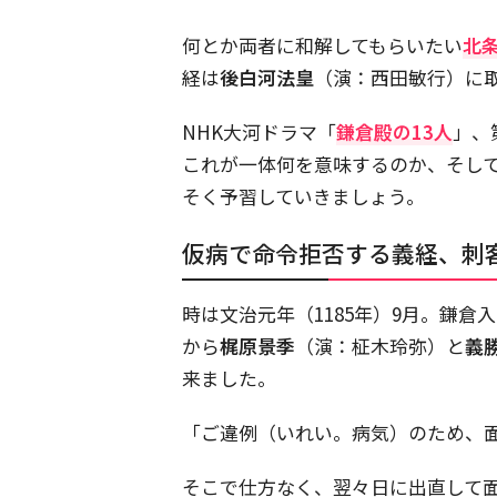
何とか両者に和解してもらいたい
北
経は
後白河法皇
（演：西田敏行）に
NHK大河ドラマ「
鎌倉殿の13人
」、
これが一体何を意味するのか、そし
そく予習していきましょう。
仮病で命令拒否する義経、刺
時は文治元年（1185年）9月。鎌
から
梶原景季
（演：柾木玲弥）と
義
来ました。
「ご違例（いれい。病気）のため、
そこで仕方なく、翌々日に出直して