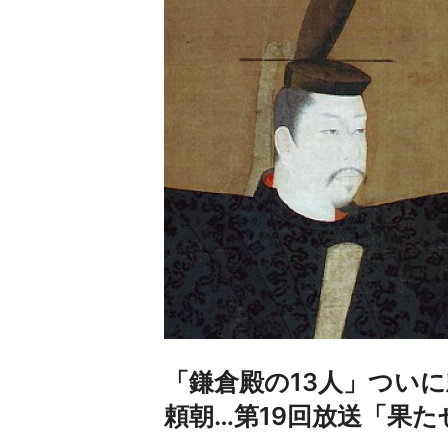
「鎌倉殿の13人」つい
頼朝…第19回放送「果