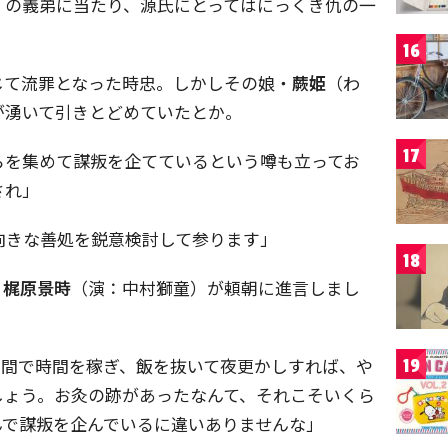
）の義弟に当たり、源氏にとってはにっくき仇の一
16
じて流罪となった時忠。しかしその娘・
蕨姫
（わ
が湧いて引きとどめていたとか。
17
らを集めて謀叛を企てているという噂も立ってお
され」
向きな善処を鋭意検討して参ります」
18
、
梶原景時
（演：中村獅童）が頼朝に進言しまし
日間で時間を稼ぎ、飯を抜いて夜更かしすれば、や
19
しょう。お灸の跡があったなんて、それこそいくら
んで謀叛を企んでいるに違いありませんな」