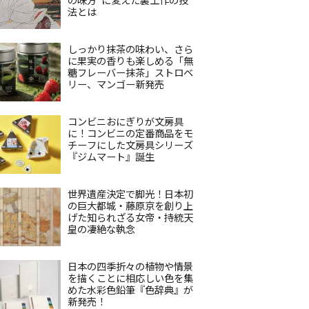
法とは
しっかり抹茶の味わい、さら
に果実の香りも楽しめる「無
糖フレーバー抹茶」ストロベ
リー、マンゴー新発売
コンビニおにぎりが文房具
に！コンビニの定番商品をモ
チーフにした文房具シリーズ
『ジムマート』誕生
世界遺産決定で脚光！日本初
の巨大都城・藤原京を創り上
げた知られざる女帝・持統天
皇の凄絶な執念
日本の四季折々の植物や情景
を描くことに相応しい色を集
めた水彩色鉛筆『色辞典』が
新発売！