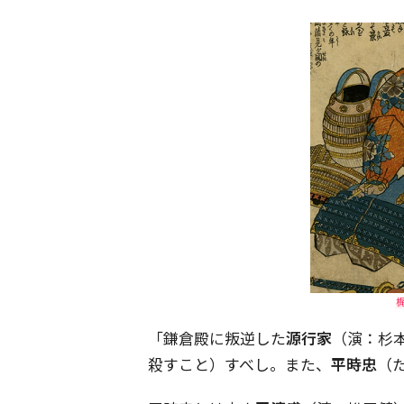
「鎌倉殿に叛逆した
源行家
（演：杉
殺すこと）すべし。また、
平時忠
（