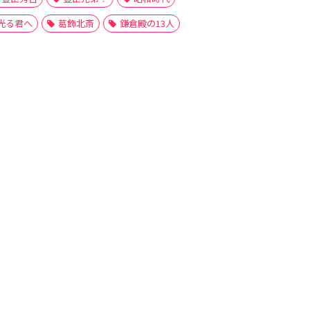
光る君へ
葛飾北斎
鎌倉殿の13人