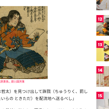
12
13
14
梶原景季。歌川国芳筆
本哲太）を見つけ出して誅戮（ちゅうりく、罰し
15
たいらの ときただ）を配流地へ送るべし」