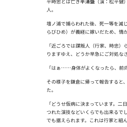
平時忠とは亡き
平清盛
（演：松平健
人。
壇ノ浦で捕らわれた後、死一等を減
らびひめ）が義経に嫁いだため、情
「近ごろでは謀叛人（行家、時忠）
りますゆえ、どうか早急にご対処な
「はぁ……身体がよくなったら、前
その様子を鎌倉に帰って報告すると
た。
「どうせ仮病に決まっています。二
つれた演技などいくらでも出来るで
でも据えられます。これは行家と組