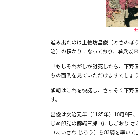
土
進み出たのは
土佐坊昌俊
（とさのぼ
治）の預かりになっており、挙兵以
「もしそれがしが討死したら、下野
ちの面倒を見ていただけますでしょ
頼朝はこれを快諾し、さっそく下野
す。
昌俊は文治元年（1185年）10月9日
じめ郎党の
錦織三郎
（にしごおり さ
（あいさわ じろう）ら83騎を率い