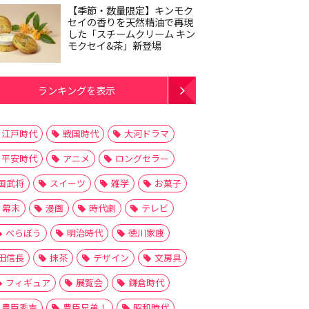
【季節・数量限定】キンモク
セイの香りを天然精油で再現
した「スチームクリーム キン
モクセイ&茶」新登場
ランキングを表示
江戸時代
戦国時代
大河ドラマ
平安時代
アニメ
ロングセラー
国武将
スイーツ
雑学
お菓子
幕末
漫画
時代劇
テレビ
べらぼう
明治時代
徳川家康
田信長
抹茶
デザイン
文房具
フィギュア
展覧会
鎌倉時代
豊臣秀吉
豊臣兄弟！
昭和時代