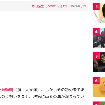
角田晶生（つのだ あきお）
2022/05/13
3
4
5
6
た
源頼朝
（演：大泉洋）。しかしその功労者であ
しのぐ勢いを見せ、次第に両者の溝が深まってい