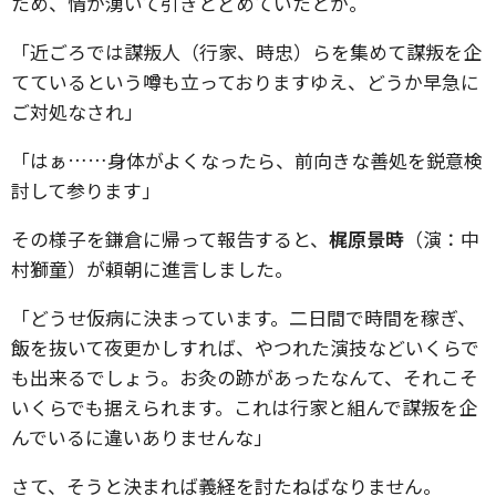
ため、情が湧いて引きとどめていたとか。
「近ごろでは謀叛人（行家、時忠）らを集めて謀叛を企
てているという噂も立っておりますゆえ、どうか早急に
ご対処なされ」
「はぁ……身体がよくなったら、前向きな善処を鋭意検
討して参ります」
その様子を鎌倉に帰って報告すると、
梶原景時
（演：中
村獅童）が頼朝に進言しました。
「どうせ仮病に決まっています。二日間で時間を稼ぎ、
飯を抜いて夜更かしすれば、やつれた演技などいくらで
も出来るでしょう。お灸の跡があったなんて、それこそ
いくらでも据えられます。これは行家と組んで謀叛を企
んでいるに違いありませんな」
さて、そうと決まれば義経を討たねばなりません。