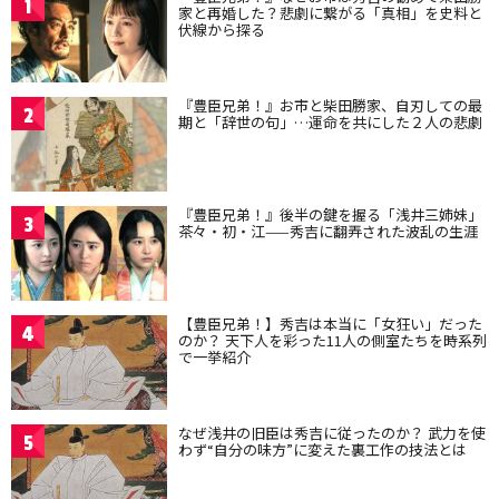
1
家と再婚した？悲劇に繋がる「真相」を史料と
伏線から探る
『豊臣兄弟！』お市と柴田勝家、自刃しての最
2
期と「辞世の句」…運命を共にした２人の悲劇
『豊臣兄弟！』後半の鍵を握る「浅井三姉妹」
3
茶々・初・江——秀吉に翻弄された波乱の生涯
【豊臣兄弟！】秀吉は本当に「女狂い」だった
4
のか？ 天下人を彩った11人の側室たちを時系列
で一挙紹介
なぜ浅井の旧臣は秀吉に従ったのか？ 武力を使
5
わず“自分の味方”に変えた裏工作の技法とは