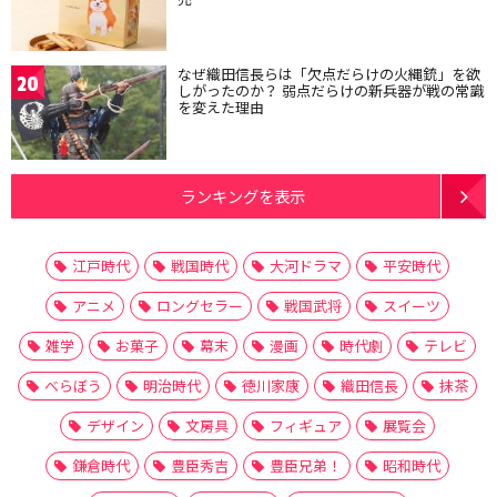
なぜ織田信長らは「欠点だらけの火縄銃」を欲
20
しがったのか？ 弱点だらけの新兵器が戦の常識
を変えた理由
ランキングを表示
江戸時代
戦国時代
大河ドラマ
平安時代
アニメ
ロングセラー
戦国武将
スイーツ
雑学
お菓子
幕末
漫画
時代劇
テレビ
べらぼう
明治時代
徳川家康
織田信長
抹茶
デザイン
文房具
フィギュア
展覧会
鎌倉時代
豊臣秀吉
豊臣兄弟！
昭和時代