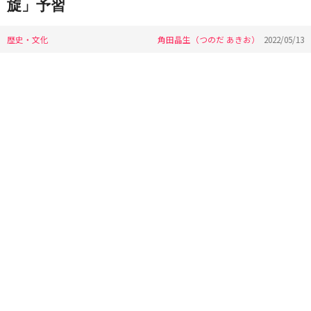
旋」予習
歴史・文化
角田晶生（つのだ あきお）
2022/05/13