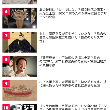
あの装飾は「炎」ではない？縄文時代の国宝・
6
火焔型土器、5000年前の人々が刻んだ謎とデザ
インの秘密
もしも豊臣秀長が長生きしていたら…？秀吉の
7
暴走と豊臣家滅亡を防げた「最強のカリスマ
性」
『豊臣兄弟！』三法師の誘拐は史実？秀吉
8
の“暴挙”、お市＆勝家再婚の真意…第30回放送
の真相考察
村上水軍を率いた戦国武将！幼い弟を支え、共
9
に海へ散った得居通幸の波乱に満ちた生涯
ゴジラの咆哮で目覚める朝…1954年公開『ゴジ
10
ラ』の貴重音源を搭載した「ゴジラ音声目覚ま