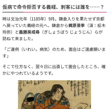
仮病で命令拒否する義経、刺客には誰を……？
時は文治元年（1185年）9月。鎌倉入りを果たせず京都
へ戻っていた義経の元へ、鎌倉から
梶原景季
（演：柾木
玲弥）と
義勝房成尋
（ぎしょうぼう じょうじん）らが
訪ねて来ました。
「ご違例（いれい。病気）のため、面会はご遠慮願いま
す」
そこで仕方なく、翌々日に出直して面会したところ、確
かにやつれているようです。