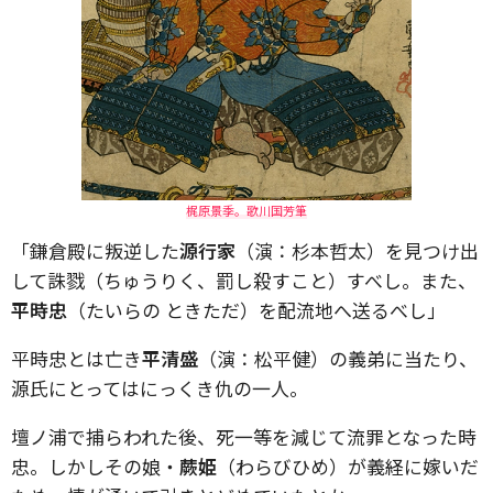
梶原景季。歌川国芳筆
「鎌倉殿に叛逆した
源行家
（演：杉本哲太）を見つけ出
して誅戮（ちゅうりく、罰し殺すこと）すべし。また、
平時忠
（たいらの ときただ）を配流地へ送るべし」
平時忠とは亡き
平清盛
（演：松平健）の義弟に当たり、
源氏にとってはにっくき仇の一人。
壇ノ浦で捕らわれた後、死一等を減じて流罪となった時
忠。しかしその娘・
蕨姫
（わらびひめ）が義経に嫁いだ