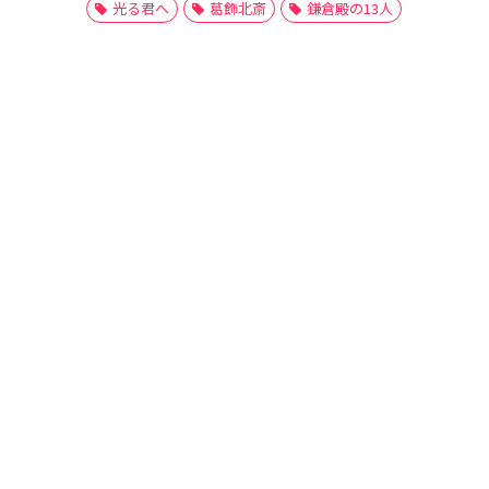
光る君へ
葛飾北斎
鎌倉殿の13人