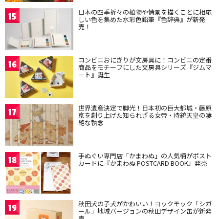
日本の四季折々の植物や情景を描くことに相応
15
しい色を集めた水彩色鉛筆『色辞典』が新発
売！
コンビニおにぎりが文房具に！コンビニの定番
16
商品をモチーフにした文房具シリーズ『ジムマ
ート』誕生
世界遺産決定で脚光！日本初の巨大都城・藤原
17
京を創り上げた知られざる女帝・持統天皇の凄
絶な執念
手ぬぐい専門店「かまわぬ」の人気柄がポスト
18
カードに『かまわぬ POSTCARD BOOK』発売
秋田犬の子犬がかわいい！ヨックモック「シガ
19
ール」地域バージョンの秋田デザイン缶が新発
売