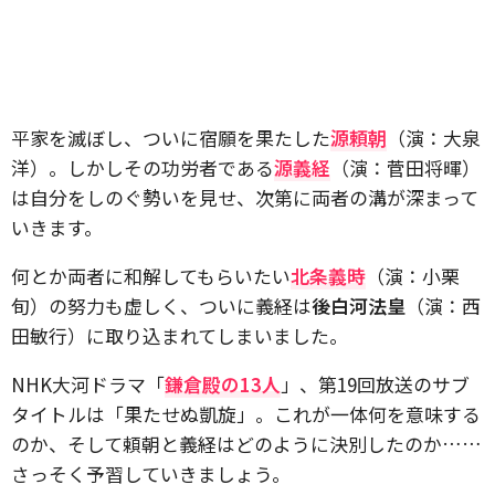
平家を滅ぼし、ついに宿願を果たした
源頼朝
（演：大泉
洋）。しかしその功労者である
源義経
（演：菅田将暉）
は自分をしのぐ勢いを見せ、次第に両者の溝が深まって
いきます。
何とか両者に和解してもらいたい
北条義時
（演：小栗
旬）の努力も虚しく、ついに義経は
後白河法皇
（演：西
田敏行）に取り込まれてしまいました。
NHK大河ドラマ「
鎌倉殿の13人
」、第19回放送のサブ
タイトルは「果たせぬ凱旋」。これが一体何を意味する
のか、そして頼朝と義経はどのように決別したのか……
さっそく予習していきましょう。