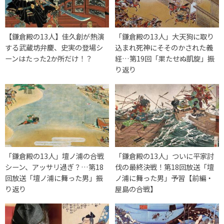
【鎌倉殿の13人】佳久創が熱演
「鎌倉殿の13人」大天狗に取り
する武蔵坊弁慶、史実の登場シ
込まれ死神にそそのかされた義
ーンはたった2か所だけ！？
経…第19回「果たせぬ凱旋」振
り返り
「鎌倉殿の13人」壇ノ浦の合戦
「鎌倉殿の13人」ついに平家討
シーン、アッサリ過ぎ？…第18
伐の最終決戦！第18回放送「壇
回放送「壇ノ浦に舞った男」振
ノ浦に舞った男」予習【前編・
り返り
屋島の合戦】