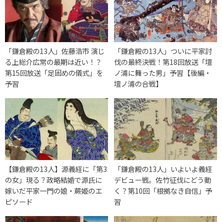
「鎌倉殿の13人」佐藤浩市 演じ
「鎌倉殿の13人」ついに平家討
る上総介広常の最期は近い！？
伐の最終決戦！第18回放送「壇
第15回放送「足固めの儀式」を
ノ浦に舞った男」予習【後編・
予習
壇ノ浦の合戦】
【鎌倉殿の13人】源義経に「第3
「鎌倉殿の13人」いよいよ義経
の女」現る？政略結婚で源氏に
デビュー戦。佐竹征伐にどう動
嫁いだ平家一門の娘・蕨姫のエ
く？第10回「根拠なき自信」予
ピソード
習