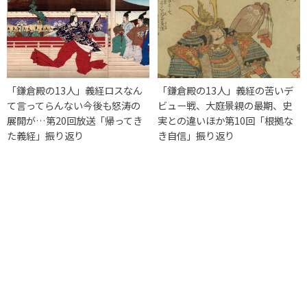
「鎌倉殿の13人」義経ロスなん
「鎌倉殿の13人」義経の苦いデ
て言ってらんない今後も怒涛の
ビュー戦、大庭景親の最期、史
展開が…第20回放送「帰ってき
実との違いほか第10回「根拠な
た義経」振り返り
き自信」振り返り