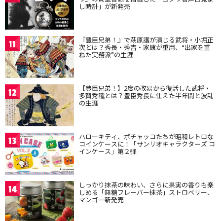
し時計」が新発売
『豊臣兄弟！』で萩原護が演じる武将・小堀正
11
次とは？秀長・秀吉・家康が重用、“出家を重
ねた実務派”の生涯
【豊臣兄弟！】2度の改易から復活した武将・
12
多賀秀種とは？豊臣秀長に仕えた半年間と波乱
の生涯
ハローキティ、ポチャッコたちが昭和レトロな
13
コインケースに！「サンリオキャラクターズ コ
インケース」第２弾
しっかり抹茶の味わい、さらに果実の香りも楽
14
しめる「無糖フレーバー抹茶」ストロベリー、
マンゴー新発売