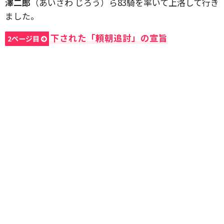
澤二郎
（あいさわ じろう）ら83騎を率いて上洛して行き
ました。
下された「頼朝追討」の宣旨
2ページ目