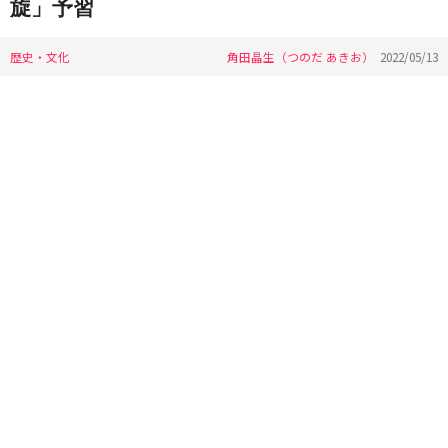
旋」予習
歴史・文化
角田晶生（つのだ あきお）
2022/05/13