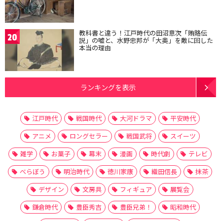
教科書と違う！江戸時代の田沼意次「賄賂伝
20
説」の嘘と、水野忠邦が「大奥」を敵に回した
本当の理由
ランキングを表示
江戸時代
戦国時代
大河ドラマ
平安時代
アニメ
ロングセラー
戦国武将
スイーツ
雑学
お菓子
幕末
漫画
時代劇
テレビ
べらぼう
明治時代
徳川家康
織田信長
抹茶
デザイン
文房具
フィギュア
展覧会
鎌倉時代
豊臣秀吉
豊臣兄弟！
昭和時代