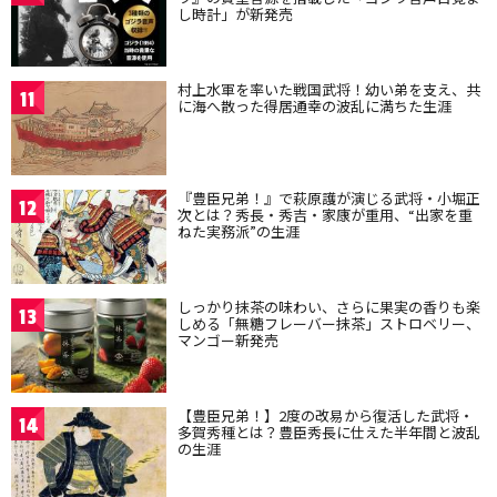
し時計」が新発売
村上水軍を率いた戦国武将！幼い弟を支え、共
11
に海へ散った得居通幸の波乱に満ちた生涯
『豊臣兄弟！』で萩原護が演じる武将・小堀正
12
次とは？秀長・秀吉・家康が重用、“出家を重
ねた実務派”の生涯
しっかり抹茶の味わい、さらに果実の香りも楽
13
しめる「無糖フレーバー抹茶」ストロベリー、
マンゴー新発売
【豊臣兄弟！】2度の改易から復活した武将・
14
多賀秀種とは？豊臣秀長に仕えた半年間と波乱
の生涯