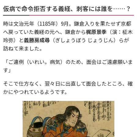
仮病で命令拒否する義経、刺客には誰を……？
時は文治元年（1185年）9月。鎌倉入りを果たせず京都
へ戻っていた義経の元へ、鎌倉から
梶原景季
（演：柾木
玲弥）と
義勝房成尋
（ぎしょうぼう じょうじん）らが
訪ねて来ました。
「ご違例（いれい。病気）のため、面会はご遠慮願いま
す」
そこで仕方なく、翌々日に出直して面会したところ、確
かにやつれているようです。