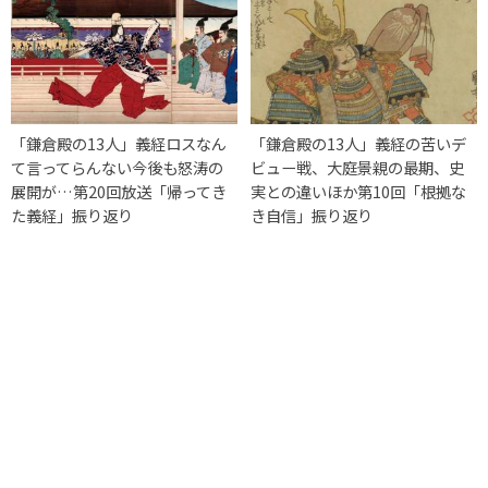
「鎌倉殿の13人」義経ロスなん
「鎌倉殿の13人」義経の苦いデ
て言ってらんない今後も怒涛の
ビュー戦、大庭景親の最期、史
展開が…第20回放送「帰ってき
実との違いほか第10回「根拠な
た義経」振り返り
き自信」振り返り