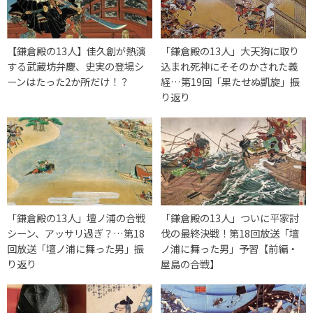
【鎌倉殿の13人】佳久創が熱演
「鎌倉殿の13人」大天狗に取り
する武蔵坊弁慶、史実の登場シ
込まれ死神にそそのかされた義
ーンはたった2か所だけ！？
経…第19回「果たせぬ凱旋」振
り返り
「鎌倉殿の13人」壇ノ浦の合戦
「鎌倉殿の13人」ついに平家討
シーン、アッサリ過ぎ？…第18
伐の最終決戦！第18回放送「壇
回放送「壇ノ浦に舞った男」振
ノ浦に舞った男」予習【前編・
り返り
屋島の合戦】