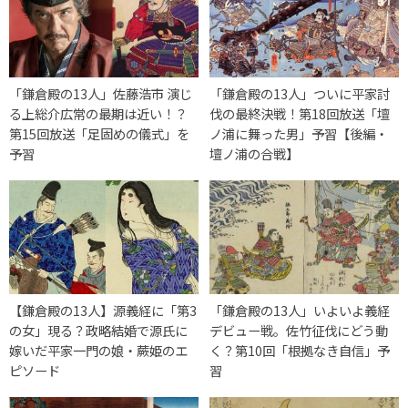
「鎌倉殿の13人」佐藤浩市 演じ
「鎌倉殿の13人」ついに平家討
る上総介広常の最期は近い！？
伐の最終決戦！第18回放送「壇
第15回放送「足固めの儀式」を
ノ浦に舞った男」予習【後編・
予習
壇ノ浦の合戦】
【鎌倉殿の13人】源義経に「第3
「鎌倉殿の13人」いよいよ義経
の女」現る？政略結婚で源氏に
デビュー戦。佐竹征伐にどう動
嫁いだ平家一門の娘・蕨姫のエ
く？第10回「根拠なき自信」予
ピソード
習