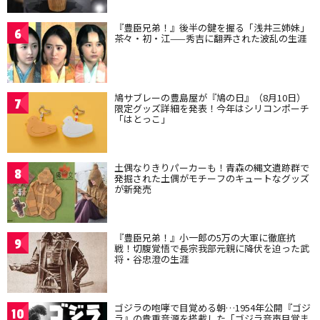
『豊臣兄弟！』後半の鍵を握る「浅井三姉妹」
6
茶々・初・江——秀吉に翻弄された波乱の生涯
鳩サブレーの豊島屋が『鳩の日』（8月10日）
7
限定グッズ詳細を発表！今年はシリコンポーチ
「はとっこ」
土偶なりきりパーカーも！青森の縄文遺跡群で
8
発掘された土偶がモチーフのキュートなグッズ
が新発売
『豊臣兄弟！』小一郎の5万の大軍に徹底抗
9
戦！切腹覚悟で長宗我部元親に降伏を迫った武
将・谷忠澄の生涯
ゴジラの咆哮で目覚める朝…1954年公開『ゴジ
10
ラ』の貴重音源を搭載した「ゴジラ音声目覚ま