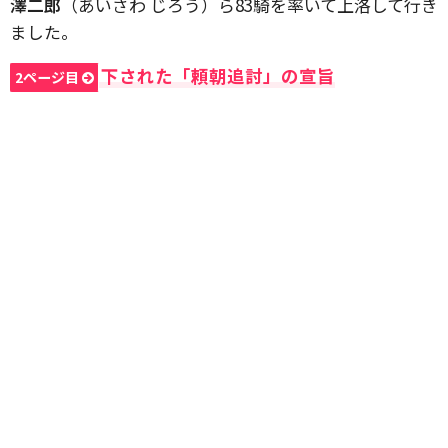
澤二郎
（あいさわ じろう）ら83騎を率いて上洛して行き
ました。
下された「頼朝追討」の宣旨
2ページ目