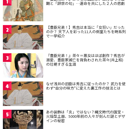
1
期と「辞世の句」…運命を共にした２人の悲劇
【豊臣兄弟！】秀吉は本当に「女狂い」だった
2
のか？ 天下人を彩った11人の側室たちを時系列
で一挙紹介
『豊臣兄弟！』茶々＝悪女はほぼ創作？秀吉が
3
溺愛、豊臣家滅亡を背負わされた茶々(井上和)
の壮絶すぎる生涯
なぜ浅井の旧臣は秀吉に従ったのか？ 武力を使
4
わず“自分の味方”に変えた裏工作の技法とは
あの装飾は「炎」ではない？縄文時代の国宝・
5
火焔型土器、5000年前の人々が刻んだ謎とデザ
インの秘密