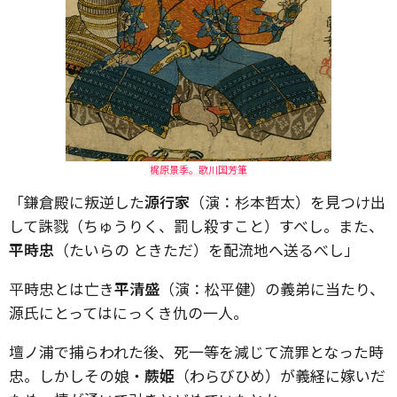
梶原景季。歌川国芳筆
「鎌倉殿に叛逆した
源行家
（演：杉本哲太）を見つけ出
して誅戮（ちゅうりく、罰し殺すこと）すべし。また、
平時忠
（たいらの ときただ）を配流地へ送るべし」
平時忠とは亡き
平清盛
（演：松平健）の義弟に当たり、
源氏にとってはにっくき仇の一人。
壇ノ浦で捕らわれた後、死一等を減じて流罪となった時
忠。しかしその娘・
蕨姫
（わらびひめ）が義経に嫁いだ