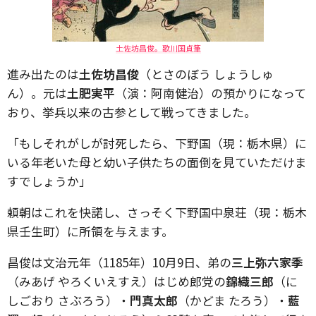
土佐坊昌俊。歌川国貞筆
進み出たのは
土佐坊昌俊
（とさのぼう しょうしゅ
ん）。元は
土肥実平
（演：阿南健治）の預かりになって
おり、挙兵以来の古参として戦ってきました。
「もしそれがしが討死したら、下野国（現：栃木県）に
いる年老いた母と幼い子供たちの面倒を見ていただけま
すでしょうか」
頼朝はこれを快諾し、さっそく下野国中泉荘（現：栃木
県壬生町）に所領を与えます。
昌俊は文治元年（1185年）10月9日、弟の
三上弥六家季
（みあげ やろくいえすえ）はじめ郎党の
錦織三郎
（に
しごおり さぶろう）・
門真太郎
（かどま たろう）・
藍