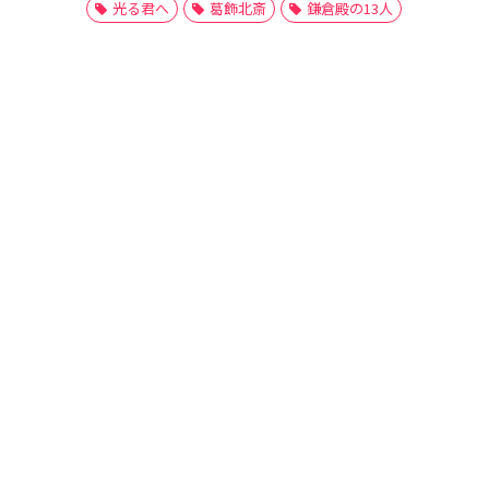
光る君へ
葛飾北斎
鎌倉殿の13人