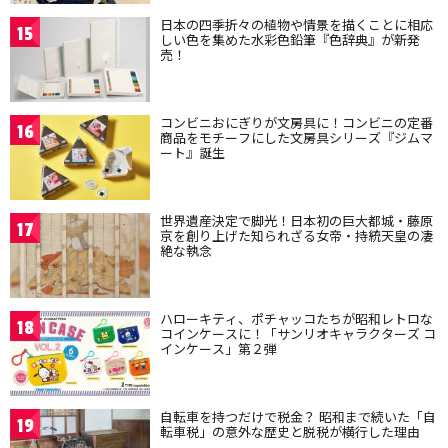
日本の四季折々の植物や情景を描くことに相応
15
しい色を集めた水彩色鉛筆『色辞典』が新発
売！
コンビニおにぎりが文房具に！コンビニの定番
16
商品をモチーフにした文房具シリーズ『ジムマ
ート』誕生
世界遺産決定で脚光！日本初の巨大都城・藤原
17
京を創り上げた知られざる女帝・持統天皇の凄
絶な執念
ハローキティ、ポチャッコたちが昭和レトロな
18
コインケースに！「サンリオキャラクターズ コ
インケース」第２弾
自転車を持つだけで税金？ 昭和まで続いた「自
19
転車税」の意外な歴史と脱税が横行した理由