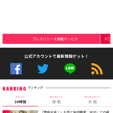
プレスリリース掲載サービス
公式アカウントで最新情報ゲット！
ランキング
RANKING
DAILY
WEEKLY
MONTHLY
24時間
週 間
月 間
『豊臣兄弟！』お市と柴田勝家、自刃しての最