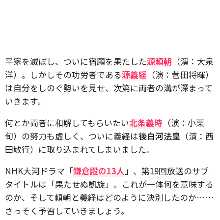
平家を滅ぼし、ついに宿願を果たした
源頼朝
（演：大泉
洋）。しかしその功労者である
源義経
（演：菅田将暉）
は自分をしのぐ勢いを見せ、次第に両者の溝が深まって
いきます。
何とか両者に和解してもらいたい
北条義時
（演：小栗
旬）の努力も虚しく、ついに義経は
後白河法皇
（演：西
田敏行）に取り込まれてしまいました。
NHK大河ドラマ「
鎌倉殿の13人
」、第19回放送のサブ
タイトルは「果たせぬ凱旋」。これが一体何を意味する
のか、そして頼朝と義経はどのように決別したのか……
さっそく予習していきましょう。