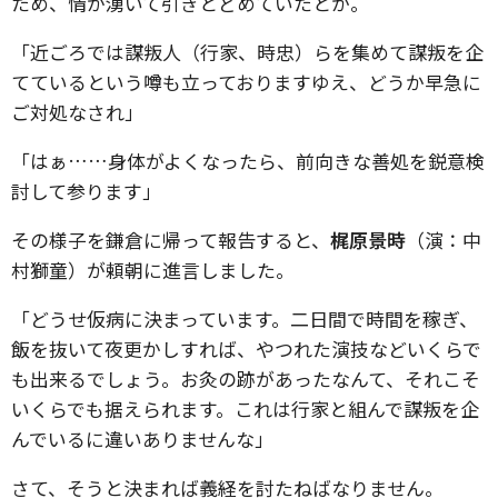
ため、情が湧いて引きとどめていたとか。
「近ごろでは謀叛人（行家、時忠）らを集めて謀叛を企
てているという噂も立っておりますゆえ、どうか早急に
ご対処なされ」
「はぁ……身体がよくなったら、前向きな善処を鋭意検
討して参ります」
その様子を鎌倉に帰って報告すると、
梶原景時
（演：中
村獅童）が頼朝に進言しました。
「どうせ仮病に決まっています。二日間で時間を稼ぎ、
飯を抜いて夜更かしすれば、やつれた演技などいくらで
も出来るでしょう。お灸の跡があったなんて、それこそ
いくらでも据えられます。これは行家と組んで謀叛を企
んでいるに違いありませんな」
さて、そうと決まれば義経を討たねばなりません。