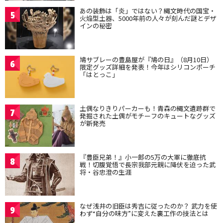
あの装飾は「炎」ではない？縄文時代の国宝・
5
火焔型土器、5000年前の人々が刻んだ謎とデザ
インの秘密
鳩サブレーの豊島屋が『鳩の日』（8月10日）
6
限定グッズ詳細を発表！今年はシリコンポーチ
「はとっこ」
土偶なりきりパーカーも！青森の縄文遺跡群で
7
発掘された土偶がモチーフのキュートなグッズ
が新発売
『豊臣兄弟！』小一郎の5万の大軍に徹底抗
8
戦！切腹覚悟で長宗我部元親に降伏を迫った武
将・谷忠澄の生涯
なぜ浅井の旧臣は秀吉に従ったのか？ 武力を使
9
わず“自分の味方”に変えた裏工作の技法とは