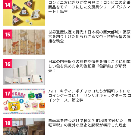
コンビニおにぎりが文房具に！コンビニの定番
14
商品をモチーフにした文房具シリーズ『ジムマ
ート』誕生
世界遺産決定で脚光！日本初の巨大都城・藤原
15
京を創り上げた知られざる女帝・持統天皇の凄
絶な執念
日本の四季折々の植物や情景を描くことに相応
16
しい色を集めた水彩色鉛筆『色辞典』が新発
売！
ハローキティ、ポチャッコたちが昭和レトロな
17
コインケースに！「サンリオキャラクターズ コ
インケース」第２弾
自転車を持つだけで税金？ 昭和まで続いた「自
18
転車税」の意外な歴史と脱税が横行した理由