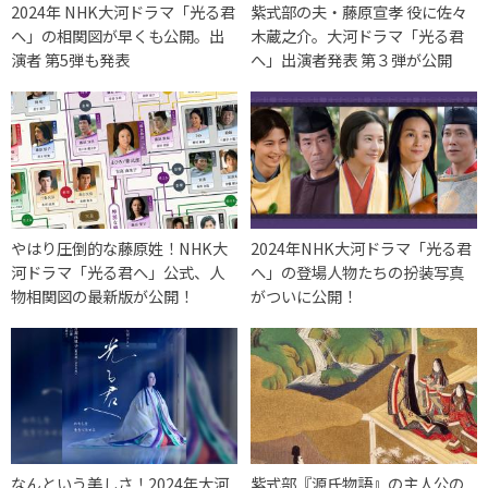
2024年 NHK大河ドラマ「光る君
紫式部の夫・藤原宣孝 役に佐々
へ」の相関図が早くも公開。出
木蔵之介。大河ドラマ「光る君
演者 第5弾も発表
へ」出演者発表 第３弾が公開
やはり圧倒的な藤原姓！NHK大
2024年NHK大河ドラマ「光る君
河ドラマ「光る君へ」公式、人
へ」の登場人物たちの扮装写真
物相関図の最新版が公開！
がついに公開！
なんという美しさ！2024年大河
紫式部『源氏物語』の主人公の