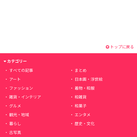
トップに戻る
カテゴリー
すべての記事
まとめ
アート
日本画・浮世絵
ファッション
着物・和服
雑貨・インテリア
和雑貨
グルメ
和菓子
観光・地域
エンタメ
暮らし
歴史・文化
古写真