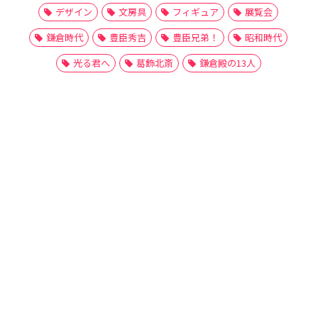
デザイン
文房具
フィギュア
展覧会
鎌倉時代
豊臣秀吉
豊臣兄弟！
昭和時代
光る君へ
葛飾北斎
鎌倉殿の13人