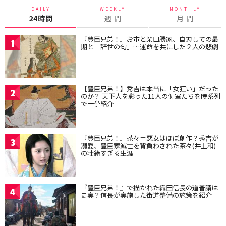
DAILY
WEEKLY
MONTHLY
24時間
週 間
月 間
『豊臣兄弟！』お市と柴田勝家、自刃しての最
1
期と「辞世の句」…運命を共にした２人の悲劇
【豊臣兄弟！】秀吉は本当に「女狂い」だった
2
のか？ 天下人を彩った11人の側室たちを時系列
で一挙紹介
『豊臣兄弟！』茶々＝悪女はほぼ創作？秀吉が
3
溺愛、豊臣家滅亡を背負わされた茶々(井上和)
の壮絶すぎる生涯
『豊臣兄弟！』で描かれた織田信長の道普請は
4
史実？信長が実施した街道整備の施策を紹介