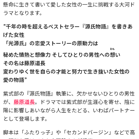
懸命に生きて書いて愛した女性の一生に挑戦する大河ド
ラマとなります。
”
千年の時を超えるベストセラー『源氏物語』を書きあ
げた女性
「光源氏」の恋愛ストーリーの原動力は
おも
秘めた情熱と想像力 そしてひとりの男性への
想
い
その名は藤原道長
変わりゆく世を自らの才能と努力で生き抜いた女性の
愛の物語
”
紫式部の『源氏物語』執筆に、欠かせないひとりの男性
が、
藤原道長
。ドラマでは紫式部が生涯心を寄せ、陰に
陽に影響しあいながら人生をたどる、いわばパートナー
として登場します。
脚本は「ふたりっ子」や「セカンドバージン」などで高