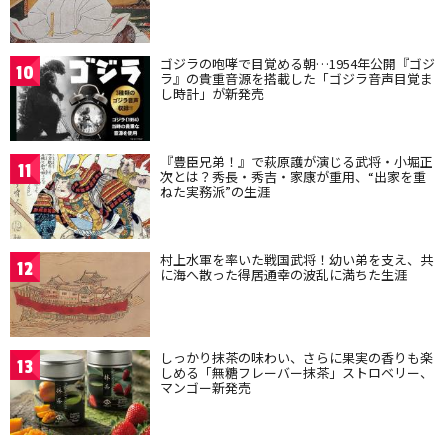
ゴジラの咆哮で目覚める朝…1954年公開『ゴジ
10
ラ』の貴重音源を搭載した「ゴジラ音声目覚ま
し時計」が新発売
『豊臣兄弟！』で萩原護が演じる武将・小堀正
11
次とは？秀長・秀吉・家康が重用、“出家を重
ねた実務派”の生涯
村上水軍を率いた戦国武将！幼い弟を支え、共
12
に海へ散った得居通幸の波乱に満ちた生涯
しっかり抹茶の味わい、さらに果実の香りも楽
13
しめる「無糖フレーバー抹茶」ストロベリー、
マンゴー新発売