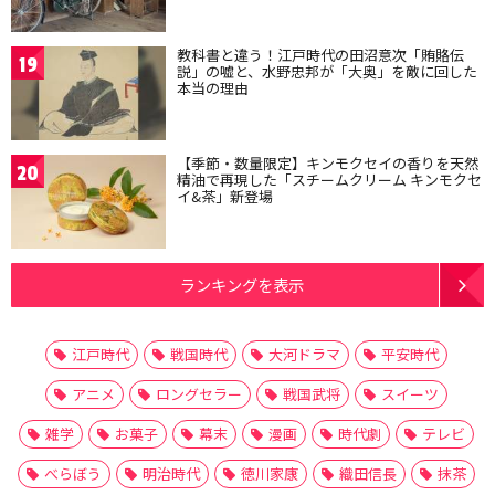
教科書と違う！江戸時代の田沼意次「賄賂伝
19
説」の嘘と、水野忠邦が「大奥」を敵に回した
本当の理由
【季節・数量限定】キンモクセイの香りを天然
20
精油で再現した「スチームクリーム キンモクセ
イ&茶」新登場
ランキングを表示
江戸時代
戦国時代
大河ドラマ
平安時代
アニメ
ロングセラー
戦国武将
スイーツ
雑学
お菓子
幕末
漫画
時代劇
テレビ
べらぼう
明治時代
徳川家康
織田信長
抹茶