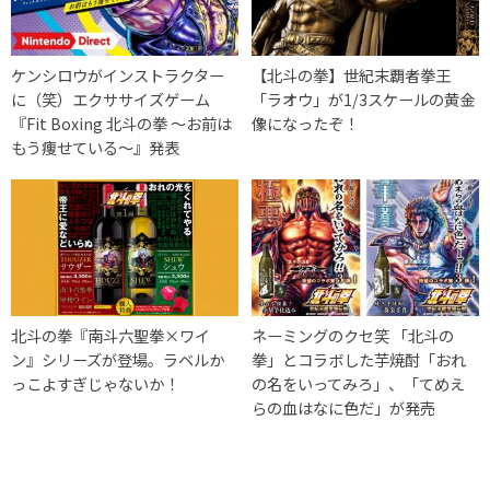
ケンシロウがインストラクター
【北斗の拳】世紀末覇者拳王
に（笑）エクササイズゲーム
「ラオウ」が1/3スケールの黄金
『Fit Boxing 北斗の拳 ～お前は
像になったぞ！
もう痩せている～』発表
北斗の拳『南斗六聖拳×ワイ
ネーミングのクセ笑 「北斗の
ン』シリーズが登場。ラベルか
拳」とコラボした芋焼酎「おれ
っこよすぎじゃないか！
の名をいってみろ」、「てめえ
らの血はなに色だ」が発売