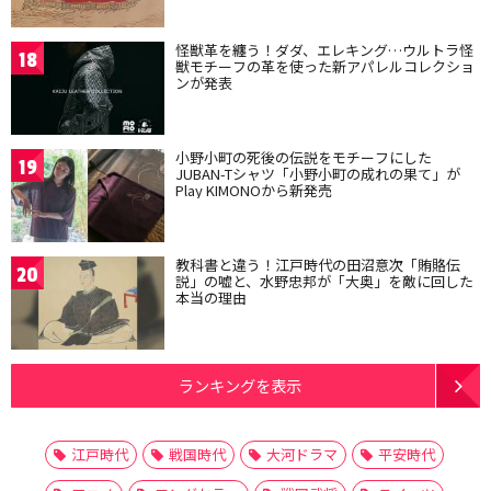
怪獣革を纏う！ダダ、エレキング…ウルトラ怪
18
獣モチーフの革を使った新アパレルコレクショ
ンが発表
小野小町の死後の伝説をモチーフにした
19
JUBAN-Tシャツ「小野小町の成れの果て」が
Play KIMONOから新発売
教科書と違う！江戸時代の田沼意次「賄賂伝
20
説」の嘘と、水野忠邦が「大奥」を敵に回した
本当の理由
ランキングを表示
江戸時代
戦国時代
大河ドラマ
平安時代