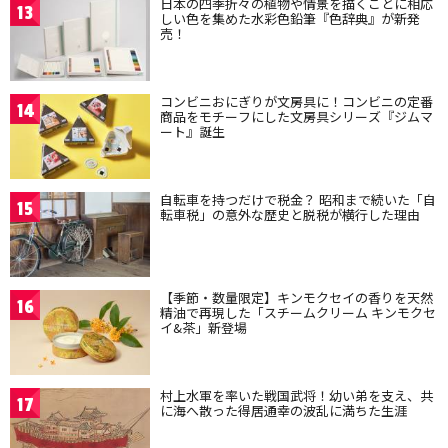
日本の四季折々の植物や情景を描くことに相応
13
しい色を集めた水彩色鉛筆『色辞典』が新発
売！
コンビニおにぎりが文房具に！コンビニの定番
14
商品をモチーフにした文房具シリーズ『ジムマ
ート』誕生
自転車を持つだけで税金？ 昭和まで続いた「自
15
転車税」の意外な歴史と脱税が横行した理由
【季節・数量限定】キンモクセイの香りを天然
16
精油で再現した「スチームクリーム キンモクセ
イ&茶」新登場
村上水軍を率いた戦国武将！幼い弟を支え、共
17
に海へ散った得居通幸の波乱に満ちた生涯