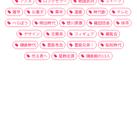
アニメ
ロングセラー
戦国武将
スイーツ
雑学
お菓子
幕末
漫画
時代劇
テレビ
べらぼう
明治時代
徳川家康
織田信長
抹茶
デザイン
文房具
フィギュア
展覧会
鎌倉時代
豊臣秀吉
豊臣兄弟！
昭和時代
光る君へ
葛飾北斎
鎌倉殿の13人