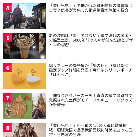
『豊臣兄弟！』で描かれた織田信長の道普請は
4
史実？信長が実施した街道整備の施策を紹介
あの装飾は「炎」ではない？縄文時代の国宝・
5
火焔型土器、5000年前の人々が刻んだ謎とデザ
インの秘密
鳩サブレーの豊島屋が『鳩の日』（8月10日）
6
限定グッズ詳細を発表！今年はシリコンポーチ
「はとっこ」
土偶なりきりパーカーも！青森の縄文遺跡群で
7
発掘された土偶がモチーフのキュートなグッズ
が新発売
『豊臣兄弟！』小一郎の5万の大軍に徹底抗
8
戦！切腹覚悟で長宗我部元親に降伏を迫った武
将・谷忠澄の生涯