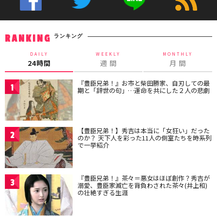
ランキング
RANKING
DAILY
WEEKLY
MONTHLY
24時間
週 間
月 間
『豊臣兄弟！』お市と柴田勝家、自刃しての最
1
期と「辞世の句」…運命を共にした２人の悲劇
【豊臣兄弟！】秀吉は本当に「女狂い」だった
2
のか？ 天下人を彩った11人の側室たちを時系列
で一挙紹介
『豊臣兄弟！』茶々＝悪女はほぼ創作？秀吉が
3
溺愛、豊臣家滅亡を背負わされた茶々(井上和)
の壮絶すぎる生涯