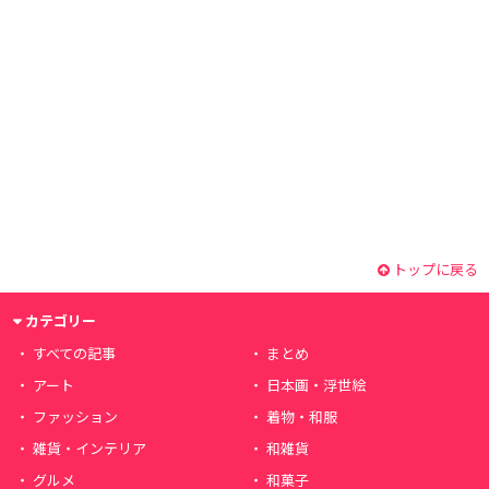
トップに戻る
カテゴリー
すべての記事
まとめ
アート
日本画・浮世絵
ファッション
着物・和服
雑貨・インテリア
和雑貨
グルメ
和菓子