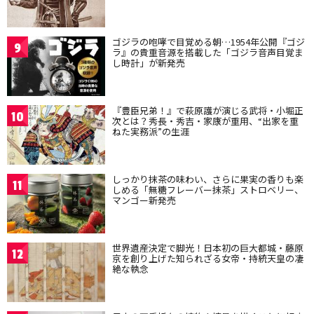
ゴジラの咆哮で目覚める朝…1954年公開『ゴジ
9
ラ』の貴重音源を搭載した「ゴジラ音声目覚ま
し時計」が新発売
『豊臣兄弟！』で萩原護が演じる武将・小堀正
10
次とは？秀長・秀吉・家康が重用、“出家を重
ねた実務派”の生涯
しっかり抹茶の味わい、さらに果実の香りも楽
11
しめる「無糖フレーバー抹茶」ストロベリー、
マンゴー新発売
世界遺産決定で脚光！日本初の巨大都城・藤原
12
京を創り上げた知られざる女帝・持統天皇の凄
絶な執念