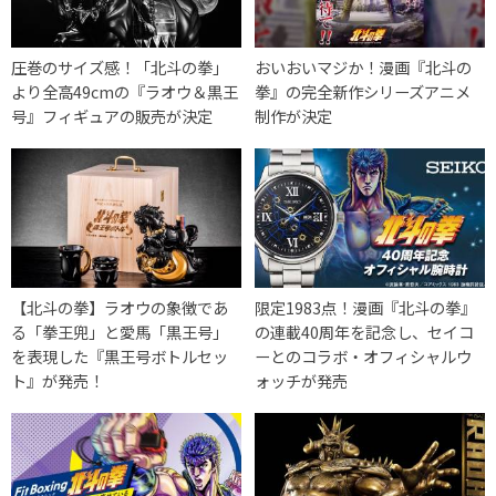
圧巻のサイズ感！「北斗の拳」
おいおいマジか！漫画『北斗の
より全高49cmの『ラオウ＆黒王
拳』の完全新作シリーズアニメ
号』フィギュアの販売が決定
制作が決定
【北斗の拳】ラオウの象徴であ
限定1983点！漫画『北斗の拳』
る「拳王兜」と愛馬「黒王号」
の連載40周年を記念し、セイコ
を表現した『黒王号ボトルセッ
ーとのコラボ・オフィシャルウ
ト』が発売！
ォッチが発売