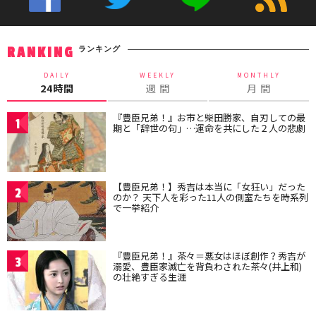
ランキング
RANKING
DAILY
WEEKLY
MONTHLY
24時間
週 間
月 間
『豊臣兄弟！』お市と柴田勝家、自刃しての最
1
期と「辞世の句」…運命を共にした２人の悲劇
【豊臣兄弟！】秀吉は本当に「女狂い」だった
2
のか？ 天下人を彩った11人の側室たちを時系列
で一挙紹介
『豊臣兄弟！』茶々＝悪女はほぼ創作？秀吉が
3
溺愛、豊臣家滅亡を背負わされた茶々(井上和)
の壮絶すぎる生涯