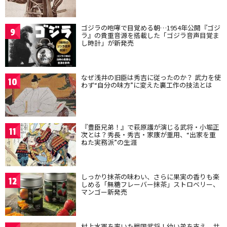
ゴジラの咆哮で目覚める朝…1954年公開『ゴジ
9
ラ』の貴重音源を搭載した「ゴジラ音声目覚ま
し時計」が新発売
なぜ浅井の旧臣は秀吉に従ったのか？ 武力を使
10
わず“自分の味方”に変えた裏工作の技法とは
『豊臣兄弟！』で萩原護が演じる武将・小堀正
11
次とは？秀長・秀吉・家康が重用、“出家を重
ねた実務派”の生涯
しっかり抹茶の味わい、さらに果実の香りも楽
12
しめる「無糖フレーバー抹茶」ストロベリー、
マンゴー新発売
村上水軍を率いた戦国武将！幼い弟を支え、共