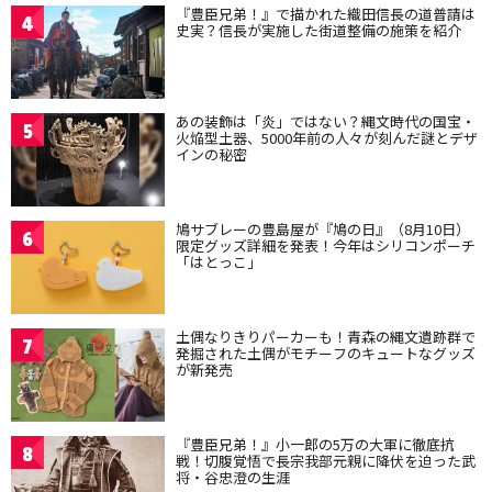
『豊臣兄弟！』で描かれた織田信長の道普請は
4
史実？信長が実施した街道整備の施策を紹介
あの装飾は「炎」ではない？縄文時代の国宝・
5
火焔型土器、5000年前の人々が刻んだ謎とデザ
インの秘密
鳩サブレーの豊島屋が『鳩の日』（8月10日）
6
限定グッズ詳細を発表！今年はシリコンポーチ
「はとっこ」
土偶なりきりパーカーも！青森の縄文遺跡群で
7
発掘された土偶がモチーフのキュートなグッズ
が新発売
『豊臣兄弟！』小一郎の5万の大軍に徹底抗
8
戦！切腹覚悟で長宗我部元親に降伏を迫った武
将・谷忠澄の生涯