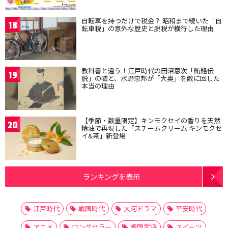
自転車を持つだけで税金？ 昭和まで続いた「自
18
転車税」の意外な歴史と脱税が横行した理由
教科書と違う！江戸時代の田沼意次「賄賂伝
19
説」の嘘と、水野忠邦が「大奥」を敵に回した
本当の理由
【季節・数量限定】キンモクセイの香りを天然
20
精油で再現した「スチームクリーム キンモクセ
イ&茶」新登場
ランキングを表示
江戸時代
戦国時代
大河ドラマ
平安時代
アニメ
ロングセラー
戦国武将
スイーツ