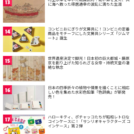
13
に海へ散った得居通幸の波乱に満ちた生涯
コンビニおにぎりが文房具に！コンビニの定番
14
商品をモチーフにした文房具シリーズ『ジムマ
ート』誕生
世界遺産決定で脚光！日本初の巨大都城・藤原
15
京を創り上げた知られざる女帝・持統天皇の凄
絶な執念
日本の四季折々の植物や情景を描くことに相応
16
しい色を集めた水彩色鉛筆『色辞典』が新発
売！
ハローキティ、ポチャッコたちが昭和レトロな
17
コインケースに！「サンリオキャラクターズ コ
インケース」第２弾