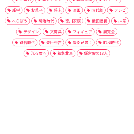
雑学
お菓子
幕末
漫画
時代劇
テレビ
べらぼう
明治時代
徳川家康
織田信長
抹茶
デザイン
文房具
フィギュア
展覧会
鎌倉時代
豊臣秀吉
豊臣兄弟！
昭和時代
光る君へ
葛飾北斎
鎌倉殿の13人