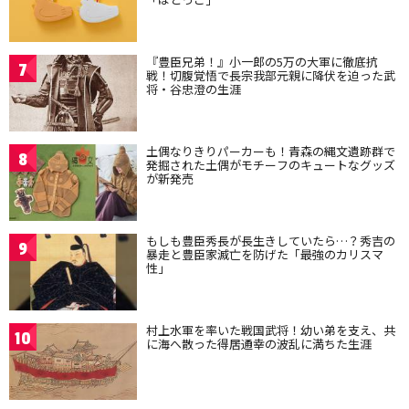
『豊臣兄弟！』小一郎の5万の大軍に徹底抗
7
戦！切腹覚悟で長宗我部元親に降伏を迫った武
将・谷忠澄の生涯
土偶なりきりパーカーも！青森の縄文遺跡群で
8
発掘された土偶がモチーフのキュートなグッズ
が新発売
もしも豊臣秀長が長生きしていたら…？秀吉の
9
暴走と豊臣家滅亡を防げた「最強のカリスマ
性」
村上水軍を率いた戦国武将！幼い弟を支え、共
10
に海へ散った得居通幸の波乱に満ちた生涯