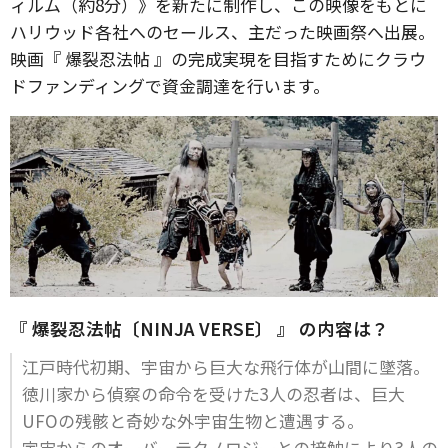
ィルム（約8分）》を新たに制作し、この映像をもとに
ハリウッド各社へのセールス、主だった映画祭へ出展。
映画『 爆裂忍法帖 』の完成実現を目指すためにクラウ
ドファンディングで資金調達を行います。
『 爆裂忍法帖〔NINJA VERSE〕 』 の内容は？
江戸時代初期、宇宙から巨大な飛行体が山間に墜落。
徳川家から偵察の命令を受けた3人の忍者は、巨大
UFOの残骸と奇妙な外宇宙生物と遭遇する。
宇宙からのオーバーテクノロジーとの接触により3人の