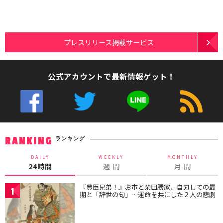
プレスリリース掲載サービス
公式アカウントで最新情報ゲット！
ランキング
RANKING
DAILY
WEEKLY
MONTHLY
24時間
週 間
月 間
『豊臣兄弟！』お市と柴田勝家、自刃しての最
1
期と「辞世の句」…運命を共にした２人の悲劇