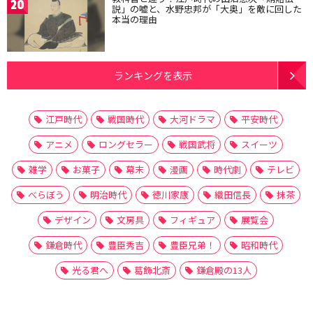
20
説」の嘘と、水野忠邦が「大奥」を敵に回した
本当の理由
ランキングを表示
江戸時代
戦国時代
大河ドラマ
平安時代
アニメ
ロングセラー
戦国武将
スイーツ
雑学
お菓子
幕末
漫画
時代劇
テレビ
べらぼう
明治時代
徳川家康
織田信長
抹茶
デザイン
文房具
フィギュア
展覧会
鎌倉時代
豊臣秀吉
豊臣兄弟！
昭和時代
光る君へ
葛飾北斎
鎌倉殿の13人