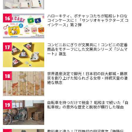
ハローキティ、ポチャッコたちが昭和レトロな
16
コインケースに！「サンリオキャラクターズ コ
インケース」第２弾
コンビニおにぎりが文房具に！コンビニの定番
17
商品をモチーフにした文房具シリーズ『ジムマ
ート』誕生
世界遺産決定で脚光！日本初の巨大都城・藤原
18
京を創り上げた知られざる女帝・持統天皇の凄
絶な執念
自転車を持つだけで税金？ 昭和まで続いた「自
19
転車税」の意外な歴史と脱税が横行した理由
教科書と違う！江戸時代の田沼意次「賄賂伝