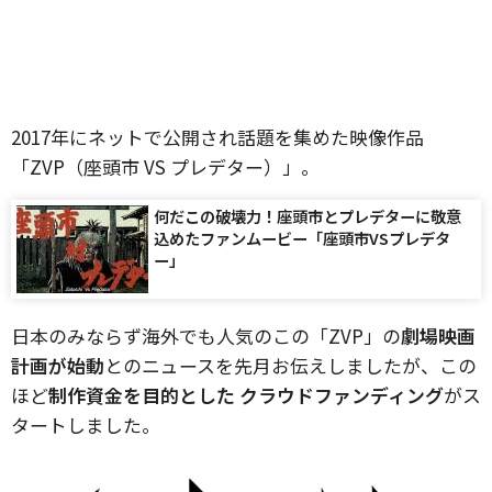
2017年にネットで公開され話題を集めた映像作品
「ZVP（座頭市 VS プレデター）」。
何だこの破壊力！座頭市とプレデターに敬意
込めたファンムービー「座頭市VSプレデタ
ー」
日本のみならず海外でも人気のこの「ZVP」の
劇場映画
計画が始動
とのニュースを先月お伝えしましたが、この
ほど
制作資金を目的とした クラウドファンディング
がス
タートしました。