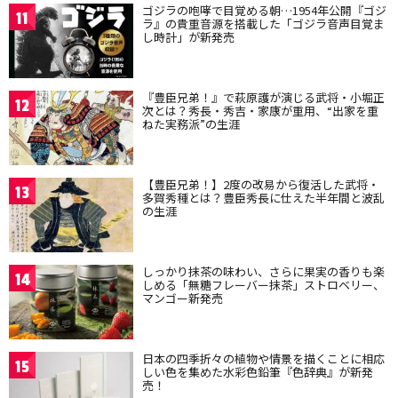
ゴジラの咆哮で目覚める朝…1954年公開『ゴジ
11
ラ』の貴重音源を搭載した「ゴジラ音声目覚ま
し時計」が新発売
『豊臣兄弟！』で萩原護が演じる武将・小堀正
12
次とは？秀長・秀吉・家康が重用、“出家を重
ねた実務派”の生涯
【豊臣兄弟！】2度の改易から復活した武将・
13
多賀秀種とは？豊臣秀長に仕えた半年間と波乱
の生涯
しっかり抹茶の味わい、さらに果実の香りも楽
14
しめる「無糖フレーバー抹茶」ストロベリー、
マンゴー新発売
日本の四季折々の植物や情景を描くことに相応
15
しい色を集めた水彩色鉛筆『色辞典』が新発
売！