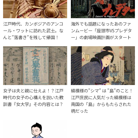
江戸時代、カンボジアのアンコ
海外でも話題になったあのファ
ール・ワットに訪れた武士。な
ンムービー「座頭市VSプレデタ
んと”落書き”を残して帰国！
ー」の劇場映画計画がスタート
女子は夫と親に仕えよ！？江戸
縞模様の”シマ” は ”島”のこと！
時代の女子の心構えを説いた教
江戸庶民に人気だった縞模様は
訓書『女大学』その内容とは？
南国の「島」からもたらされた
柄だった