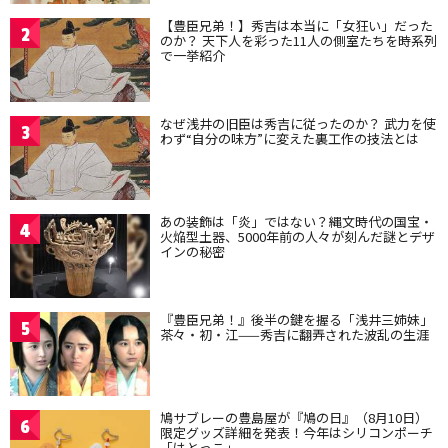
【豊臣兄弟！】秀吉は本当に「女狂い」だった
2
のか？ 天下人を彩った11人の側室たちを時系列
で一挙紹介
なぜ浅井の旧臣は秀吉に従ったのか？ 武力を使
3
わず“自分の味方”に変えた裏工作の技法とは
あの装飾は「炎」ではない？縄文時代の国宝・
4
火焔型土器、5000年前の人々が刻んだ謎とデザ
インの秘密
『豊臣兄弟！』後半の鍵を握る「浅井三姉妹」
5
茶々・初・江——秀吉に翻弄された波乱の生涯
鳩サブレーの豊島屋が『鳩の日』（8月10日）
6
限定グッズ詳細を発表！今年はシリコンポーチ
「はとっこ」