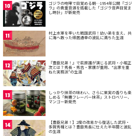
ゴジラの咆哮で目覚める朝…1954年公開『ゴジ
10
ラ』の貴重音源を搭載した「ゴジラ音声目覚ま
し時計」が新発売
村上水軍を率いた戦国武将！幼い弟を支え、共
11
に海へ散った得居通幸の波乱に満ちた生涯
『豊臣兄弟！』で萩原護が演じる武将・小堀正
12
次とは？秀長・秀吉・家康が重用、“出家を重
ねた実務派”の生涯
しっかり抹茶の味わい、さらに果実の香りも楽
13
しめる「無糖フレーバー抹茶」ストロベリー、
マンゴー新発売
【豊臣兄弟！】2度の改易から復活した武将・
14
多賀秀種とは？豊臣秀長に仕えた半年間と波乱
の生涯