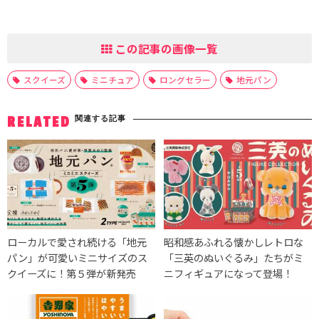
この記事の画像一覧
スクイーズ
ミニチュア
ロングセラー
地元パン
関連する記事
RELATED
ローカルで愛され続ける「地元
昭和感あふれる懐かしレトロな
パン」が可愛いミニサイズのス
「三英のぬいぐるみ」たちがミ
クイーズに！第５弾が新発売
ニフィギュアになって登場！