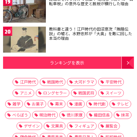
19
転車税」の意外な歴史と脱税が横行した理由
教科書と違う！江戸時代の田沼意次「賄賂伝
20
説」の嘘と、水野忠邦が「大奥」を敵に回した
本当の理由
ランキングを表示
江戸時代
戦国時代
大河ドラマ
平安時代
アニメ
ロングセラー
戦国武将
スイーツ
雑学
お菓子
幕末
漫画
時代劇
テレビ
べらぼう
明治時代
徳川家康
織田信長
抹茶
デザイン
文房具
フィギュア
展覧会
鎌倉時代
豊臣秀吉
豊臣兄弟！
昭和時代