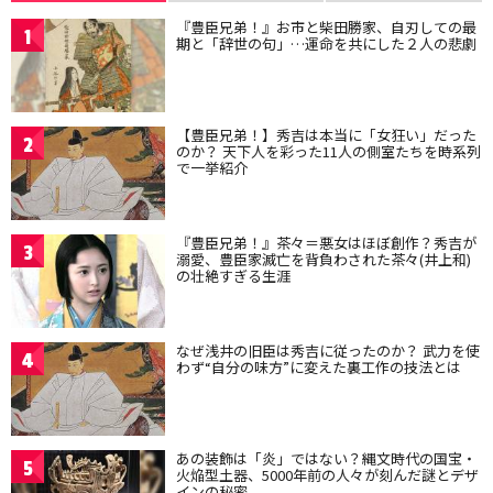
『豊臣兄弟！』お市と柴田勝家、自刃しての最
1
期と「辞世の句」…運命を共にした２人の悲劇
【豊臣兄弟！】秀吉は本当に「女狂い」だった
2
のか？ 天下人を彩った11人の側室たちを時系列
で一挙紹介
『豊臣兄弟！』茶々＝悪女はほぼ創作？秀吉が
3
溺愛、豊臣家滅亡を背負わされた茶々(井上和)
の壮絶すぎる生涯
なぜ浅井の旧臣は秀吉に従ったのか？ 武力を使
4
わず“自分の味方”に変えた裏工作の技法とは
あの装飾は「炎」ではない？縄文時代の国宝・
5
火焔型土器、5000年前の人々が刻んだ謎とデザ
インの秘密