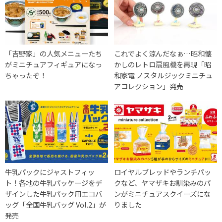
「吉野家​」の人気メニューたち
これでよく涼んだなぁ…昭和懐
がミニチュアフィギュアになっ
かしのレトロ扇風機を再現「昭
ちゃったぞ！
和家電 ノスタルジックミニチュ
アコレクション」発売
牛乳パックにジャストフィッ
ロイヤルブレッドやランチパッ
ト！各地の牛乳パッケージをデ
クなど、ヤマザキお馴染みのパ
ザインした牛乳パック用エコバ
ンがミニチュアスクイーズにな
ッグ「全国牛乳バッグ Vol.2」が
りました
発売