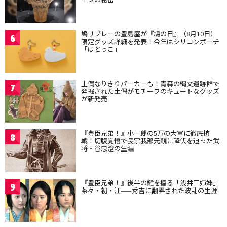
鳩サブレーの豊島屋が『鳩の日』（8月10日）
6
限定グッズ詳細を発表！今年はシリコンポーチ
「はとっこ」
土偶なりきりパーカーも！青森の縄文遺跡群で
7
発掘された土偶がモチーフのキュートなグッズ
が新発売
『豊臣兄弟！』小一郎の5万の大軍に徹底抗
8
戦！切腹覚悟で長宗我部元親に降伏を迫った武
将・谷忠澄の生涯
『豊臣兄弟！』後半の鍵を握る「浅井三姉妹」
9
茶々・初・江——秀吉に翻弄された波乱の生涯