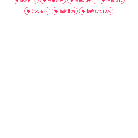
光る君へ
葛飾北斎
鎌倉殿の13人