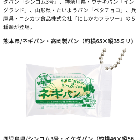
ダパン「シンコム3号」、神奈川県・ウチキパン「イン
グランド」、山形県・たいようパン「ベタチョコ」、兵
庫県・ニシカワ食品株式会社「にしかわフラワー」の５
種類が登場。
熊本県/ネギパン・高岡製パン（約横65×縦35ミリ)
鹿児島県/シンコム3号・イケダパン（約横46×縦56