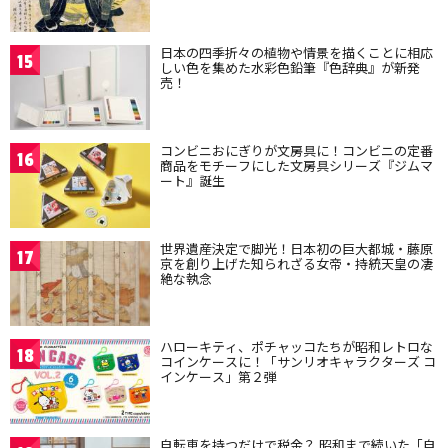
日本の四季折々の植物や情景を描くことに相応
15
しい色を集めた水彩色鉛筆『色辞典』が新発
売！
コンビニおにぎりが文房具に！コンビニの定番
16
商品をモチーフにした文房具シリーズ『ジムマ
ート』誕生
世界遺産決定で脚光！日本初の巨大都城・藤原
17
京を創り上げた知られざる女帝・持統天皇の凄
絶な執念
ハローキティ、ポチャッコたちが昭和レトロな
18
コインケースに！「サンリオキャラクターズ コ
インケース」第２弾
自転車を持つだけで税金？ 昭和まで続いた「自