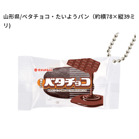
山形県/ベタチョコ・たいようパン（約横78×縦39ミ
リ)