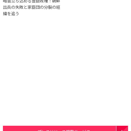
暗雲立ち込める豊臣政権！朝鮮
出兵の失敗と家臣団の分裂の経
緯を追う