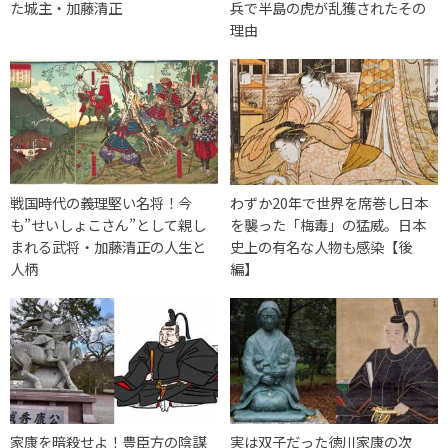
た城主・加藤清正
兵で半島の虎が乱獲されたその
理由
戦国時代の義理堅い名将！今
わずか20年で世界を席巻し日本
も”せいしょこさん”として親し
を襲った「梅毒」の猛威。日本
まれる武将・加藤清正の人生と
史上の有名な人物も感染【後
人柄
編】
家康を暗殺せよ！豊臣方の陰謀
実は双子だった徳川家康の次