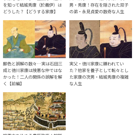
を知って結城秀康（於義伊）は
男・秀康！存在を隠された双子
どうした？【どうする家康】
の弟・永見貞愛の数奇な人生
脚色と誤解の数々…実は石田三
実父・徳川家康に嫌われてい
成と徳川家康は険悪な仲ではな
た？他家を養子として転々とし
かった！二人の関係の誤解を解
た家康の次男・結城秀康の複雑
く【前編】
な人生