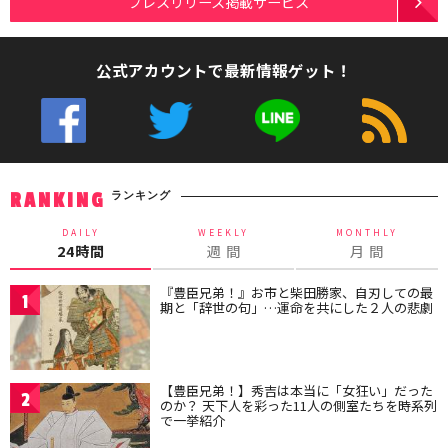
プレスリリース掲載サービス
公式アカウントで最新情報ゲット！
ランキング
RANKING
DAILY
WEEKLY
MONTHLY
24時間
週 間
月 間
『豊臣兄弟！』お市と柴田勝家、自刃しての最
1
期と「辞世の句」…運命を共にした２人の悲劇
【豊臣兄弟！】秀吉は本当に「女狂い」だった
2
のか？ 天下人を彩った11人の側室たちを時系列
で一挙紹介