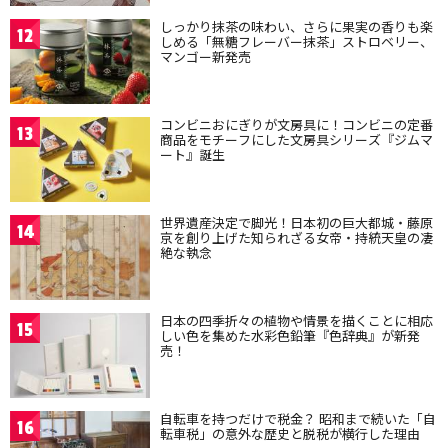
しっかり抹茶の味わい、さらに果実の香りも楽
12
しめる「無糖フレーバー抹茶」ストロベリー、
マンゴー新発売
コンビニおにぎりが文房具に！コンビニの定番
13
商品をモチーフにした文房具シリーズ『ジムマ
ート』誕生
世界遺産決定で脚光！日本初の巨大都城・藤原
14
京を創り上げた知られざる女帝・持統天皇の凄
絶な執念
日本の四季折々の植物や情景を描くことに相応
15
しい色を集めた水彩色鉛筆『色辞典』が新発
売！
自転車を持つだけで税金？ 昭和まで続いた「自
16
転車税」の意外な歴史と脱税が横行した理由