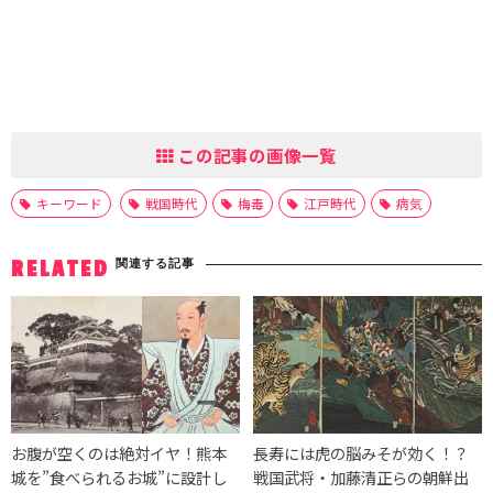
この記事の画像一覧
キーワード
戦国時代
梅毒
江戸時代
病気
関連する記事
RELATED
お腹が空くのは絶対イヤ！熊本
長寿には虎の脳みそが効く！？
城を”食べられるお城”に設計し
戦国武将・加藤清正らの朝鮮出