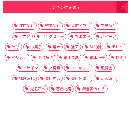
ランキングを表示
江戸時代
戦国時代
大河ドラマ
平安時代
アニメ
ロングセラー
戦国武将
スイーツ
雑学
お菓子
幕末
漫画
時代劇
テレビ
べらぼう
明治時代
徳川家康
織田信長
抹茶
デザイン
文房具
フィギュア
展覧会
鎌倉時代
豊臣秀吉
豊臣兄弟！
昭和時代
光る君へ
葛飾北斎
鎌倉殿の13人