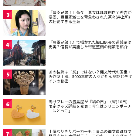
『豊臣兄弟！』茶々＝悪女はほぼ創作？秀吉が
3
溺愛、豊臣家滅亡を背負わされた茶々(井上和)
の壮絶すぎる生涯
『豊臣兄弟！』で描かれた織田信長の道普請は
4
史実？信長が実施した街道整備の施策を紹介
あの装飾は「炎」ではない？縄文時代の国宝・
5
火焔型土器、5000年前の人々が刻んだ謎とデザ
インの秘密
鳩サブレーの豊島屋が『鳩の日』（8月10日）
6
限定グッズ詳細を発表！今年はシリコンポーチ
「はとっこ」
土偶なりきりパーカーも！青森の縄文遺跡群で
7
発掘された土偶がモチーフのキュートなグッズ