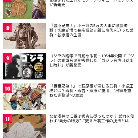
が新発売
『豊臣兄弟！』小一郎の5万の大軍に徹底抗
8
戦！切腹覚悟で長宗我部元親に降伏を迫った武
将・谷忠澄の生涯
ゴジラの咆哮で目覚める朝…1954年公開『ゴジ
9
ラ』の貴重音源を搭載した「ゴジラ音声目覚ま
し時計」が新発売
『豊臣兄弟！』で萩原護が演じる武将・小堀正
10
次とは？秀長・秀吉・家康が重用、“出家を重
ねた実務派”の生涯
なぜ浅井の旧臣は秀吉に従ったのか？ 武力を使
11
わず“自分の味方”に変えた裏工作の技法とは