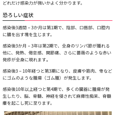
どれだけ感染力が強いかよく分かります。
恐ろしい症状
感染後3週間 – 3か月は第1期で、陰部、口唇部、口腔内
に膿を出す塊を生じます。
感染後3か月 – 3年は第2期で、全身のリンパ節が腫れる
他に、発熱、倦怠感、関節痛、さらに薔薇のような赤い
発疹が全身に現れます
。
感染後3 – 10年経つと第3期になり、皮膚や筋肉、骨など
にゴムのような腫瘍（ゴム腫）が発生します。
感染後10年以上経つと第4期で、多くの臓器に腫瘍が発
生したり、脳、脊髄、神経を侵されて麻痺性痴呆、脊髄
瘻を起こし死に至ります。