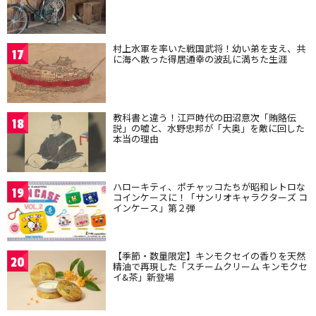
村上水軍を率いた戦国武将！幼い弟を支え、共
17
に海へ散った得居通幸の波乱に満ちた生涯
教科書と違う！江戸時代の田沼意次「賄賂伝
18
説」の嘘と、水野忠邦が「大奥」を敵に回した
本当の理由
ハローキティ、ポチャッコたちが昭和レトロな
19
コインケースに！「サンリオキャラクターズ コ
インケース」第２弾
【季節・数量限定】キンモクセイの香りを天然
20
精油で再現した「スチームクリーム キンモクセ
イ&茶」新登場