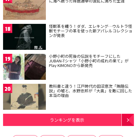
に海へ散った得居通幸の波乱に満ちた生涯
怪獣革を纏う！ダダ、エレキング…ウルトラ怪
18
獣モチーフの革を使った新アパレルコレクショ
ンが発表
小野小町の死後の伝説をモチーフにした
19
JUBAN-Tシャツ「小野小町の成れの果て」が
Play KIMONOから新発売
教科書と違う！江戸時代の田沼意次「賄賂伝
20
説」の嘘と、水野忠邦が「大奥」を敵に回した
本当の理由
ランキングを表示