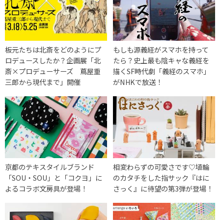
板元たちは北斎をどのようにプ
もしも源義経がスマホを持って
ロデュースしたか？企画展「北
たら？史上最も陰キャな義経を
斎×プロデューサーズ 蔦屋重
描くSF時代劇「義経のスマホ」
三郎から現代まで」開催
がNHKで放送！
京都のテキスタイルブランド
相変わらずの可愛さです♡埴輪
「SOU・SOU」と「コクヨ」に
のカタチをした指サック『はに
よるコラボ文房具が登場！
さっく』に待望の第3弾が登場！