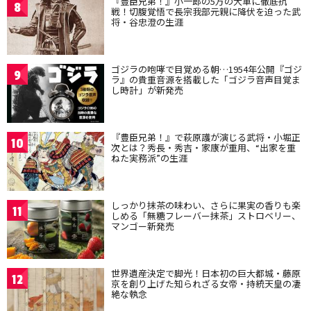
『豊臣兄弟！』小一郎の5万の大軍に徹底抗
8
戦！切腹覚悟で長宗我部元親に降伏を迫った武
将・谷忠澄の生涯
ゴジラの咆哮で目覚める朝…1954年公開『ゴジ
9
ラ』の貴重音源を搭載した「ゴジラ音声目覚ま
し時計」が新発売
『豊臣兄弟！』で萩原護が演じる武将・小堀正
10
次とは？秀長・秀吉・家康が重用、“出家を重
ねた実務派”の生涯
しっかり抹茶の味わい、さらに果実の香りも楽
11
しめる「無糖フレーバー抹茶」ストロベリー、
マンゴー新発売
世界遺産決定で脚光！日本初の巨大都城・藤原
12
京を創り上げた知られざる女帝・持統天皇の凄
絶な執念