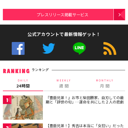
プレスリリース掲載サービス
公式アカウントで最新情報ゲット！
ランキング
RANKING
DAILY
WEEKLY
MONTHLY
24時間
週 間
月 間
『豊臣兄弟！』お市と柴田勝家、自刃しての最
1
期と「辞世の句」…運命を共にした２人の悲劇
【豊臣兄弟！】秀吉は本当に「女狂い」だった