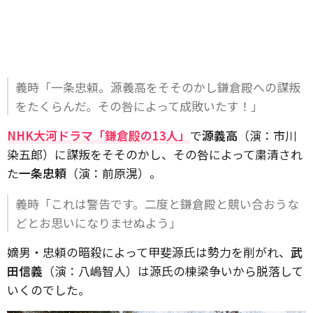
義時「一条忠頼。源義高をそそのかし鎌倉殿への謀叛
をたくらんだ。その咎によって成敗いたす！」
NHK大河ドラマ「鎌倉殿の13人」
で
源義高
（演：市川
染五郎）に謀叛をそそのかし、その咎によって粛清され
た
一条忠頼
（演：前原滉）。
義時「これは警告です。二度と鎌倉殿と競い合おうな
どとお思いになりませぬよう」
嫡男・忠頼の暗殺によって甲斐源氏は勢力を削がれ、
武
田信義
（演：八嶋智人）は源氏の棟梁争いから脱落して
いくのでした。