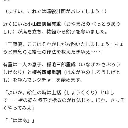
（まずい、これでは暗殺計画がバレてしまう！）
近くにいた
小山田別当有重
（おやまだの べっとうあり
しげ）が席を立ち、祐経から銚子を奪いました。
「工藤殿、ここはそれがしがお酌いたしましょう。ちょ
うど愚息らに給仕の作法を教えたきゆえ……」
有重は二人の息子、
稲毛三郎重成
（いなげの さぶろう
しげなり）と
榛谷四郎重朝
（はんがやの しろうしげと
も）を呼んでレクチャーを始めます。
「よいか。給仕の時は上括（しょうくくり）と申し
て……袴の裾を膝下で括るのが作法じゃ。ほれ、さっそ
くやってみよ」
「「ははあ」」