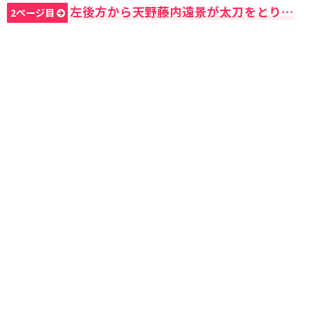
左後方から天野藤内遠景が太刀をとり…
2ページ目