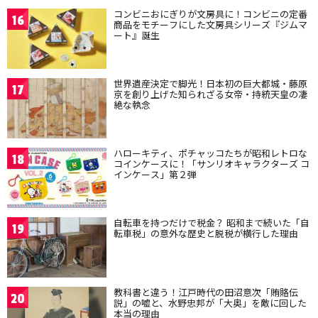
コンビニおにぎりが文房具に！コンビニの定番
16
商品をモチーフにした文房具シリーズ『ジムマ
ート』誕生
世界遺産決定で脚光！日本初の巨大都城・藤原
17
京を創り上げた知られざる女帝・持統天皇の凄
絶な執念
ハローキティ、ポチャッコたちが昭和レトロな
18
コインケースに！「サンリオキャラクターズ コ
インケース」第２弾
自転車を持つだけで税金？ 昭和まで続いた「自
19
転車税」の意外な歴史と脱税が横行した理由
教科書と違う！江戸時代の田沼意次「賄賂伝
20
説」の嘘と、水野忠邦が「大奥」を敵に回した
本当の理由