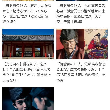
「鎌倉殿の13人」義高、助かる
「鎌倉殿の13人」畠山重忠ロス
かも？期待させておいてから
必至！鎌倉武士の鑑が魅せた壮
の…第17回放送「助命と宿命」
絶な最期・第35回放送「苦い
振り返り
盃」予習【後編】
【光る君へ】藤原彰子、危う
「鎌倉殿の13人」佐藤浩市 演じ
し！？大胆にも御所へ乱入して
る上総介広常の最期は近い！？
きた”博打打ち”たちに驚きが止
第15回放送「足固めの儀式」を
まらない！
予習