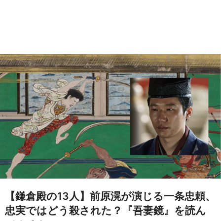
【鎌倉殿の13人】前原滉が演じる一条忠頼、
忠実ではどう殺された？『吾妻鏡』を読ん