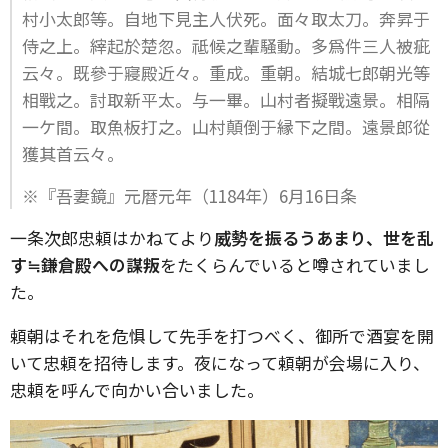
村小太郎等。自地下見主人伏死。面々取太刀。奔昇于
侍之上。縡起於楚忽。祗候之輩騒動。多爲件三人被疵
云々。既參于寢殿近々。重成。重朝。結城七郎朝光等
相戰之。討取新平太。与一畢。山村者擬戰遠景。相隔
一ケ間。取魚板打之。山村顛倒于縁下之間。遠景郎從
獲其首云々。
※『吾妻鏡』元暦元年（1184年）6月16日条
一条次郎忠頼はかねてより
威勢を振るうあまり、世を乱
す≒鎌倉殿への謀叛
をたくらんでいると噂されていまし
た。
頼朝はそれを危惧して先手を打つべく、御所で酒宴を開
いて忠頼を招待します。夜になって頼朝が会場に入り、
忠頼を呼んで向かい合いました。