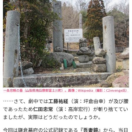
一条忠頼の墓（山梨県南巨摩郡富士川町）。画像：Wikipedia（撮影：C2revenge氏）
……さて、劇中では
工藤祐経
（演：坪倉由幸）が及び腰
であったため
仁田忠常
（演：高岸宏行）が斬り捨ててい
ましたが、実際はどうだったのでしょうか。
今回は鎌倉幕府の公式記録である
『吾妻鏡』
から、当日