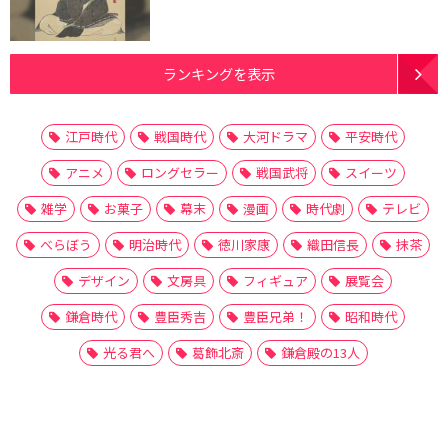
ランキングを表示
江戸時代
戦国時代
大河ドラマ
平安時代
アニメ
ロングセラー
戦国武将
スイーツ
雑学
お菓子
幕末
漫画
時代劇
テレビ
べらぼう
明治時代
徳川家康
織田信長
抹茶
デザイン
文房具
フィギュア
展覧会
鎌倉時代
豊臣秀吉
豊臣兄弟！
昭和時代
光る君へ
葛飾北斎
鎌倉殿の13人