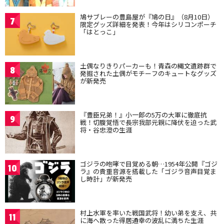
鳩サブレーの豊島屋が『鳩の日』（8月10日）
7
限定グッズ詳細を発表！今年はシリコンポーチ
「はとっこ」
土偶なりきりパーカーも！青森の縄文遺跡群で
8
発掘された土偶がモチーフのキュートなグッズ
が新発売
『豊臣兄弟！』小一郎の5万の大軍に徹底抗
9
戦！切腹覚悟で長宗我部元親に降伏を迫った武
将・谷忠澄の生涯
ゴジラの咆哮で目覚める朝…1954年公開『ゴジ
10
ラ』の貴重音源を搭載した「ゴジラ音声目覚ま
し時計」が新発売
村上水軍を率いた戦国武将！幼い弟を支え、共
11
に海へ散った得居通幸の波乱に満ちた生涯