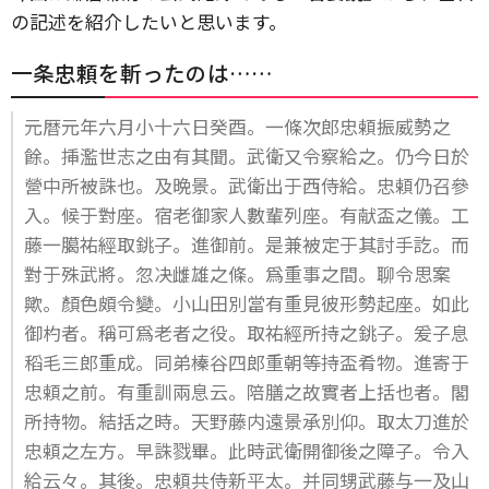
の記述を紹介したいと思います。
一条忠頼を斬ったのは……
元暦元年六月小十六日癸酉。一條次郎忠頼振威勢之
餘。挿濫世志之由有其聞。武衛又令察給之。仍今日於
營中所被誅也。及晩景。武衛出于西侍給。忠頼仍召參
入。候于對座。宿老御家人數輩列座。有献盃之儀。工
藤一臈祐經取銚子。進御前。是兼被定于其討手訖。而
對于殊武將。忽决雌雄之條。爲重事之間。聊令思案
歟。顏色頗令變。小山田別當有重見彼形勢起座。如此
御杓者。稱可爲老者之役。取祐經所持之銚子。爰子息
稻毛三郎重成。同弟榛谷四郎重朝等持盃肴物。進寄于
忠頼之前。有重訓兩息云。陪膳之故實者上括也者。閣
所持物。結括之時。天野藤内遠景承別仰。取太刀進於
忠頼之左方。早誅戮畢。此時武衛開御後之障子。令入
給云々。其後。忠頼共侍新平太。并同甥武藤与一及山