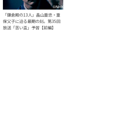
「鎌倉殿の13人」畠山重忠・重
保父子に迫る最期の刻。第35回
放送「苦い盃」予習【前編】