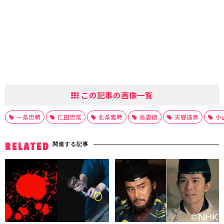
この記事の画像一覧
一条忠頼
仁田忠常
北条義時
吾妻鏡
天野遠景
小
関連する記事
RELATED