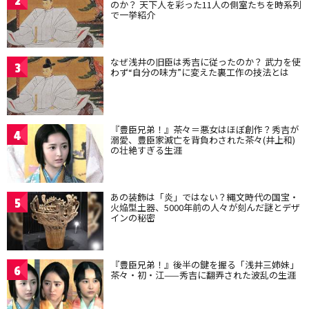
2
のか？ 天下人を彩った11人の側室たちを時系列
で一挙紹介
なぜ浅井の旧臣は秀吉に従ったのか？ 武力を使
3
わず“自分の味方”に変えた裏工作の技法とは
『豊臣兄弟！』茶々＝悪女はほぼ創作？秀吉が
4
溺愛、豊臣家滅亡を背負わされた茶々(井上和)
の壮絶すぎる生涯
あの装飾は「炎」ではない？縄文時代の国宝・
5
火焔型土器、5000年前の人々が刻んだ謎とデザ
インの秘密
『豊臣兄弟！』後半の鍵を握る「浅井三姉妹」
6
茶々・初・江——秀吉に翻弄された波乱の生涯