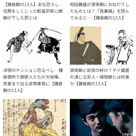
【鎌倉殿の13人】あな恐ろし…
和田義盛が源実朝におねだりし
任務をしくじった鮫島宗家に頼
たものとは？『吾妻鏡』を読ん
朝が下した罰とは
でみると…【鎌倉殿の13人】
深夜のテンション恐るべし…鎌
源実朝と前世の絆が？テイ龍進
倉御所で御家人たちが大喧嘩、
の演じる宋人・陳和卿とは何者
死者まで出る非常事態に【鎌倉
か【鎌倉殿の13人】
殿の13人】