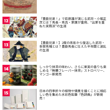
『豊臣兄弟！』で萩原護が演じる武将・小堀正
12
次とは？秀長・秀吉・家康が重用、“出家を重
ねた実務派”の生涯
【豊臣兄弟！】2度の改易から復活した武将・
13
多賀秀種とは？豊臣秀長に仕えた半年間と波乱
の生涯
しっかり抹茶の味わい、さらに果実の香りも楽
14
しめる「無糖フレーバー抹茶」ストロベリー、
マンゴー新発売
日本の四季折々の植物や情景を描くことに相応
15
しい色を集めた水彩色鉛筆『色辞典』が新発
売！