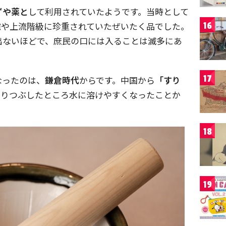
ずや薬と
して利用されていたようです。当時として
院や上流階級に珍重されていたぜいたく品でした。
16
出ないほどで、庶民の口には入ることは滅多にあ
17
なったのは、
鎌倉時代
からです。中国から
「すり
すりつぶしたところ水に溶けやすくなったことか
18
19