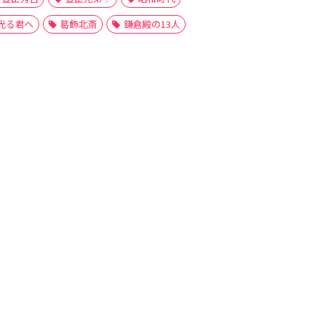
光る君へ
葛飾北斎
鎌倉殿の13人