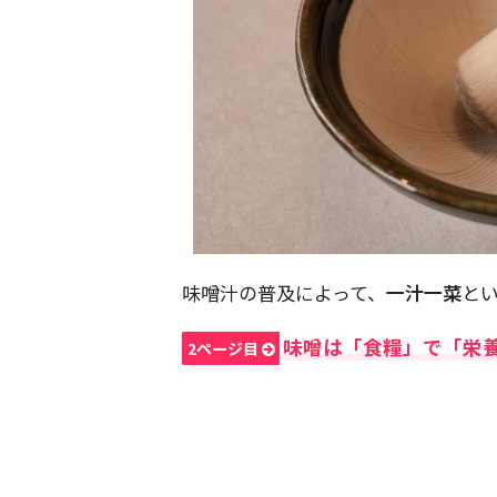
味噌汁の普及によって、
一汁一菜
と
味噌は「食糧」で「栄
2ページ目