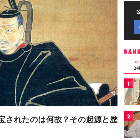
RAN
DA
2
1
2
宝されたのは何故？その起源と歴