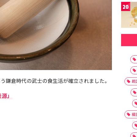
20
いう鎌倉時代の武士の食生活が確立されました。
戦
養源」
織