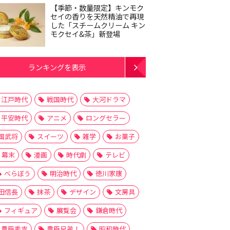
【季節・数量限定】キンモク
セイの香りを天然精油で再現
した「スチームクリーム キン
モクセイ&茶」新登場
ランキングを表示
江戸時代
戦国時代
大河ドラマ
平安時代
アニメ
ロングセラー
国武将
スイーツ
雑学
お菓子
幕末
漫画
時代劇
テレビ
べらぼう
明治時代
徳川家康
田信長
抹茶
デザイン
文房具
フィギュア
展覧会
鎌倉時代
豊臣秀吉
豊臣兄弟！
昭和時代