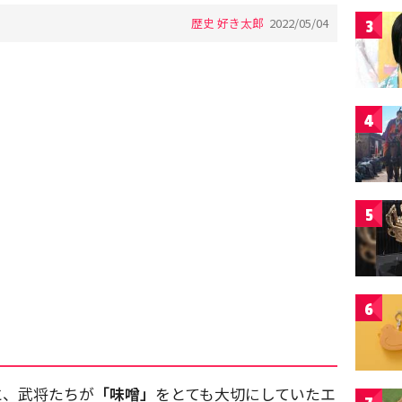
歴史 好き太郎
2022/05/04
3
4
5
6
と、武将たちが
「味噌」
をとても大切にしていたエ