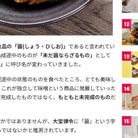
12
品の「醤(しょう・ひしお)」
であると言われてい
熟成途中のものが
「未だ醤ならざるもの」
として
13
そ」
に呼び名が変わっていきました。
成途中の状態のものを食べたところ、とても美味し
。これが独立して味噌という商品に発展していった
14
て完成したものではなく、
もともと未完成のもの
だ
定かではありませんが、
大宝律令
に「醤」という字
15
ろではないかと推測されています。