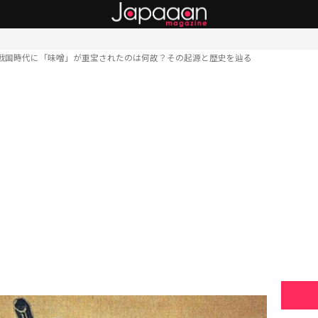
戦国時代に「味噌」が重宝されたのは何故？その起源と歴史を辿る