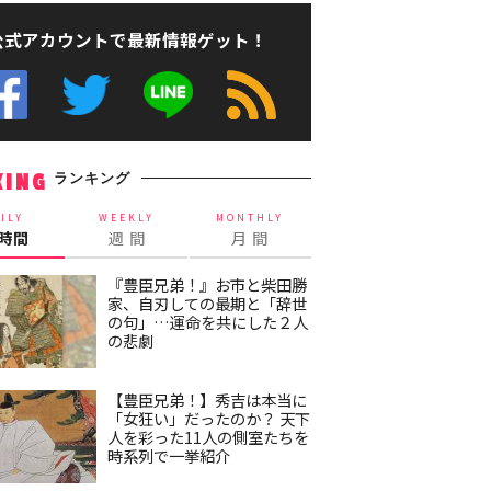
公式アカウントで最新情報ゲット！
ランキング
KING
ILY
WEEKLY
MONTHLY
4時間
週 間
月 間
『豊臣兄弟！』お市と柴田勝
家、自刃しての最期と「辞世
の句」…運命を共にした２人
の悲劇
【豊臣兄弟！】秀吉は本当に
「女狂い」だったのか？ 天下
人を彩った11人の側室たちを
時系列で一挙紹介