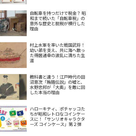
自転車を持つだけで税金？ 昭
和まで続いた「自転車税」の
意外な歴史と脱税が横行した
理由
村上水軍を率いた戦国武将！
幼い弟を支え、共に海へ散っ
た得居通幸の波乱に満ちた生
涯
教科書と違う！江戸時代の田
沼意次「賄賂伝説」の嘘と、
水野忠邦が「大奥」を敵に回
した本当の理由
ハローキティ、ポチャッコた
ちが昭和レトロなコインケー
スに！「サンリオキャラクタ
ーズ コインケース」第２弾