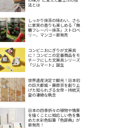
法とは
しっかり抹茶の味わい、さら
に果実の香りも楽しめる「無
糖フレーバー抹茶」ストロベ
リー、マンゴー新発売
コンビニおにぎりが文房具
に！コンビニの定番商品をモ
チーフにした文房具シリーズ
『ジムマート』誕生
世界遺産決定で脚光！日本初
の巨大都城・藤原京を創り上
げた知られざる女帝・持統天
皇の凄絶な執念
日本の四季折々の植物や情景
を描くことに相応しい色を集
めた水彩色鉛筆『色辞典』が
新発売！