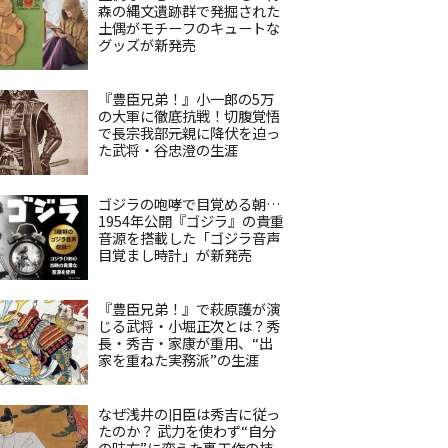
森の縄文遺跡群で発掘された
土偶がモチーフのキュートな
グッズが新発売
『豊臣兄弟！』小一郎の5万
の大軍に徹底抗戦！切腹覚悟
で長宗我部元親に降伏を迫っ
た武将・谷忠澄の生涯
ゴジラの咆哮で目覚める朝…
1954年公開『ゴジラ』の貴重
音源を搭載した「ゴジラ音声
目覚まし時計」が新発売
『豊臣兄弟！』で萩原護が演
じる武将・小堀正次とは？秀
長・秀吉・家康が重用、“出
家を重ねた実務派”の生涯
なぜ浅井の旧臣は秀吉に従っ
たのか？ 武力を使わず“自分
の味方”に変えた裏工作の技