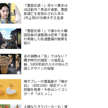
『豊臣兄弟！』茶々＝悪女は
ほぼ創作？秀吉が溺愛、豊臣
家滅亡を背負わされた茶々
(井上和)の壮絶すぎる生涯
『豊臣兄弟！』で描かれた織
田信長の道普請は史実？信長
が実施した街道整備の施策を
紹介
あの装飾は「炎」ではない？
縄文時代の国宝・火焔型土
器、5000年前の人々が刻んだ
謎とデザインの秘密
鳩サブレーの豊島屋が『鳩の
日』（8月10日）限定グッズ
詳細を発表！今年はシリコン
ポーチ「はとっこ」
土偶なりきりパーカーも！青