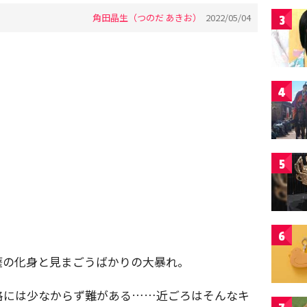
角田晶生（つのだ あきお）
2022/05/04
3
4
5
6
薩の化身と見まごうばかりの大暴れ。
格には少なからず難がある……近ごろはそんなキ