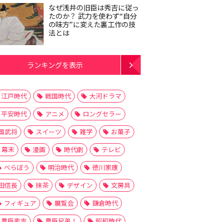
なぜ浅井の旧臣は秀吉に従っ
たのか？ 武力を使わず“自分
の味方”に変えた裏工作の技
法とは
ランキングを表示
江戸時代
戦国時代
大河ドラマ
平安時代
アニメ
ロングセラー
国武将
スイーツ
雑学
お菓子
幕末
漫画
時代劇
テレビ
べらぼう
明治時代
徳川家康
田信長
抹茶
デザイン
文房具
フィギュア
展覧会
鎌倉時代
豊臣秀吉
豊臣兄弟！
昭和時代