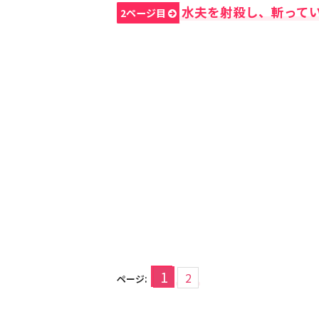
水夫を射殺し、斬って
2ページ目
1
2
ページ: