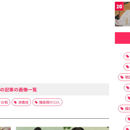
20
戦
の記事の画像一覧
平合戦
源義経
鎌倉殿の13人
織