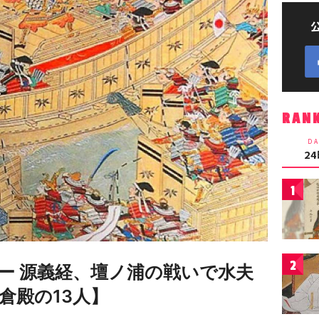
RAN
DA
2
1
2
ー 源義経、壇ノ浦の戦いで水夫
倉殿の13人】