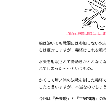
「俺たちは戦闘に関係ないよ」源
船は漕いでも戦闘には参加しない水
ちは反対しますが、義経はこれを強
水夫を射殺されて身動きがとれなく
れてしまった……というもの。
かくして壇ノ浦の決戦を制した義経
したと言いますが、本当なのでしょ
今回は『
吾妻鏡
』と『
平家物語
』の