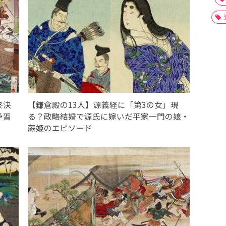
終決
【鎌倉殿の13人】源義経に「第3の女」現
予習
る？政略結婚で源氏に嫁いだ平家一門の娘・
蕨姫のエピソード