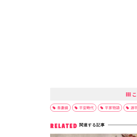
こ
吾妻鏡
平安時代
平家物語
源
関連する記事
RELATED