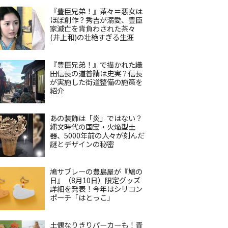
『豊臣兄弟！』茶々＝悪女は
ほぼ創作？秀吉が溺愛、豊臣
家滅亡を背負わされた茶々
(井上和)の壮絶すぎる生涯
『豊臣兄弟！』で描かれた織
田信長の道普請は史実？信長
が実施した街道整備の施策を
紹介
あの装飾は「炎」ではない？
縄文時代の国宝・火焔型土
器、5000年前の人々が刻んだ
謎とデザインの秘密
鳩サブレーの豊島屋が『鳩の
日』（8月10日）限定グッズ
詳細を発表！今年はシリコン
ポーチ「はとっこ」
土偶なりきりパーカーも！青