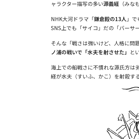
ャラクター描写の多い
源義経
（みなも
NHK大河ドラマ「
鎌倉殿の13人
」で
SNS上でも「サイコ」だの「バーサ
そんな「戦さは強いけど、人格に問
ノ浦の戦いで「水夫を射させた」
と
海上での船戦さに不慣れな源氏方は
経が水夫（すいふ、かこ）を射殺す