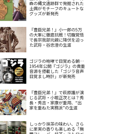
森の縄文遺跡群で発掘された
土偶がモチーフのキュートな
グッズが新発売
『豊臣兄弟！』小一郎の5万
の大軍に徹底抗戦！切腹覚悟
で長宗我部元親に降伏を迫っ
た武将・谷忠澄の生涯
ゴジラの咆哮で目覚める朝…
1954年公開『ゴジラ』の貴重
音源を搭載した「ゴジラ音声
目覚まし時計」が新発売
『豊臣兄弟！』で萩原護が演
じる武将・小堀正次とは？秀
長・秀吉・家康が重用、“出
家を重ねた実務派”の生涯
しっかり抹茶の味わい、さら
に果実の香りも楽しめる「無
糖フレーバー抹茶」ストロベ