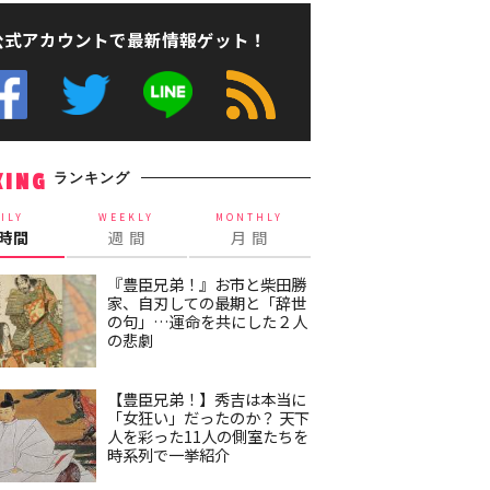
公式アカウントで最新情報ゲット！
ランキング
KING
ILY
WEEKLY
MONTHLY
4時間
週 間
月 間
『豊臣兄弟！』お市と柴田勝
家、自刃しての最期と「辞世
の句」…運命を共にした２人
の悲劇
【豊臣兄弟！】秀吉は本当に
「女狂い」だったのか？ 天下
人を彩った11人の側室たちを
時系列で一挙紹介