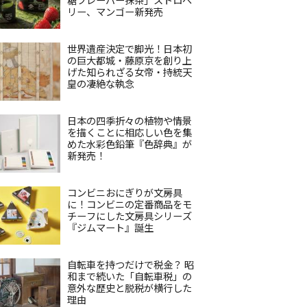
リー、マンゴー新発売
世界遺産決定で脚光！日本初
の巨大都城・藤原京を創り上
げた知られざる女帝・持統天
皇の凄絶な執念
日本の四季折々の植物や情景
を描くことに相応しい色を集
めた水彩色鉛筆『色辞典』が
新発売！
コンビニおにぎりが文房具
に！コンビニの定番商品をモ
チーフにした文房具シリーズ
『ジムマート』誕生
自転車を持つだけで税金？ 昭
和まで続いた「自転車税」の
意外な歴史と脱税が横行した
理由