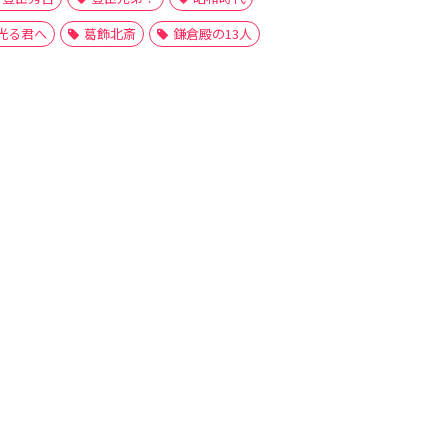
光る君へ
葛飾北斎
鎌倉殿の13人