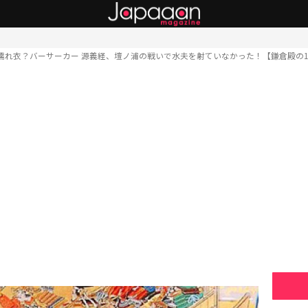
濡れ衣？バーサーカー 源義経、壇ノ浦の戦いで水夫を射ていなかった！【鎌倉殿の1