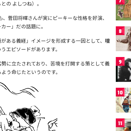
7
との よしつね）。
も、菅田将暉さんが実にピーキーな性格を好演、
ーカー」だの話題に。
8
題がある義経」イメージを形成する一因として、
壇
いうエピソードがあります。
9
劣勢に立たされており、苦境を打開する策として義
るよう命じたというのです。
10
11