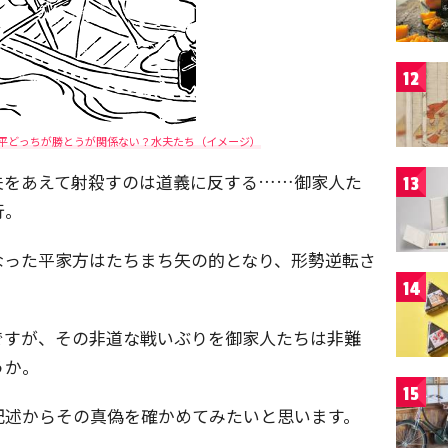
12
平どっちが勝とうが関係ない？水夫たち（イメージ）
夫をあえて射殺すのは道義に反する……御家人た
13
行。
なった平家方はたちまち矢の的となり、形勢逆転さ
14
ですが、その非道な戦いぶりを御家人たちは非難
うか。
15
記述からその真偽を確かめてみたいと思います。