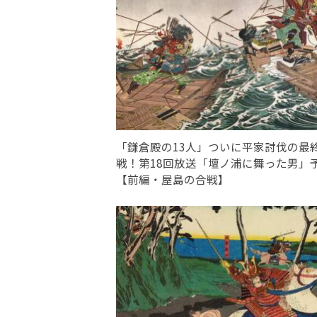
「鎌倉殿の13人」ついに平家討伐の最
戦！第18回放送「壇ノ浦に舞った男」
【前編・屋島の合戦】