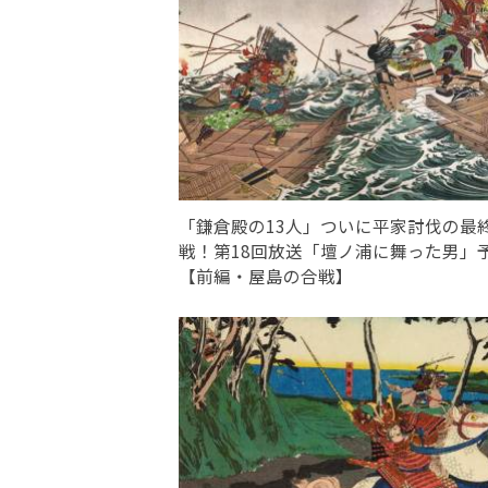
「鎌倉殿の13人」ついに平家討伐の最
戦！第18回放送「壇ノ浦に舞った男」
【前編・屋島の合戦】