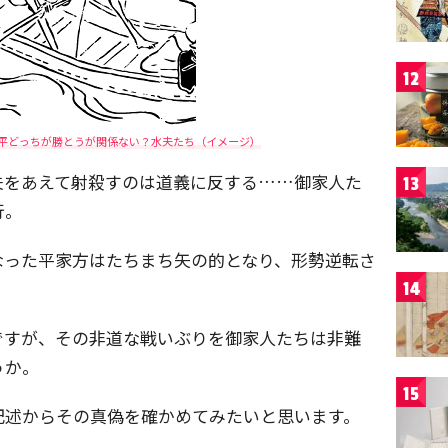
12
平どっちが勝とうが関係ない？水夫たち（イメージ）
夫をあえて射殺すのは道義に反する……御家人た
13
行。
なった平家方はたちまち矢の的となり、形勢逆転さ
14
ですが、その非道な戦いぶりを御家人たちは非難
うか。
15
記述からその真偽を確かめてみたいと思います。