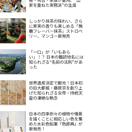
家を重ねた実務派”の生涯
しっかり抹茶の味わい、さら
に果実の香りも楽しめる「無
糖フレーバー抹茶」ストロベ
リー、マンゴー新発売
「一口」が「いもあら
い」！？ 日本の難読地名には
知られざる“名前の法則”があ
った
世界遺産決定で脚光！日本初
の巨大都城・藤原京を創り上
げた知られざる女帝・持統天
皇の凄絶な執念
日本の四季折々の植物や情景
を描くことに相応しい色を集
めた水彩色鉛筆『色辞典』が
新発売！