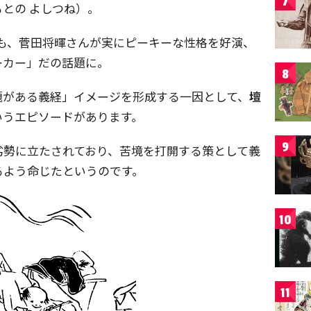
7
との よしつね）。
も、菅田将暉さんが実にピーキーな性格を好演、
ーカー」だの話題に。
8
題がある義経」イメージを形成する一因として、
壇
いうエピソードがあります。
9
劣勢に立たされており、苦境を打開する策として義
るよう命じたというのです。
10
11