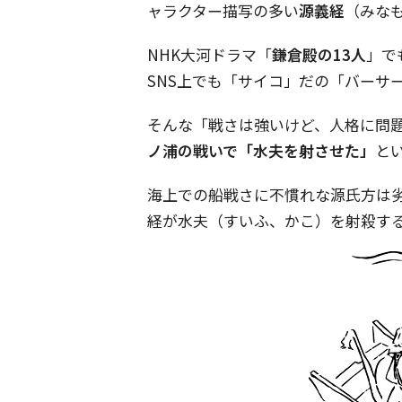
ャラクター描写の多い
源義経
（みなも
NHK大河ドラマ「
鎌倉殿の13人
」で
SNS上でも「サイコ」だの「バーサ
そんな「戦さは強いけど、人格に問
ノ浦の戦いで「水夫を射させた」
と
海上での船戦さに不慣れな源氏方は
経が水夫（すいふ、かこ）を射殺す