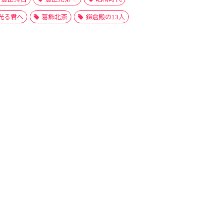
光る君へ
葛飾北斎
鎌倉殿の13人