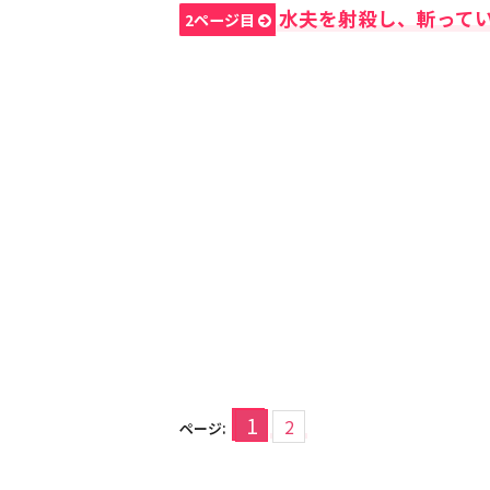
水夫を射殺し、斬って
2ページ目
1
2
ページ: