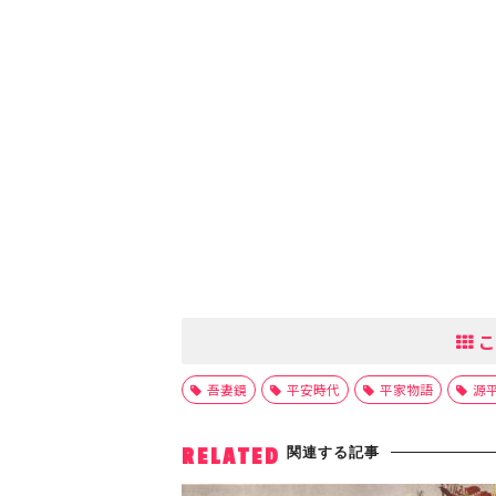
こ
吾妻鏡
平安時代
平家物語
源
関連する記事
RELATED