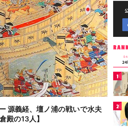
RAN
DA
2
1
2
ー 源義経、壇ノ浦の戦いで水夫
倉殿の13人】