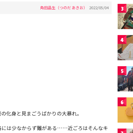
角田晶生（つのだ あきお）
2022/05/04
3
4
5
6
薩の化身と見まごうばかりの大暴れ。
格には少なからず難がある……近ごろはそんなキ