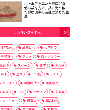
村上水軍を率いた戦国武将！
幼い弟を支え、共に海へ散っ
た得居通幸の波乱に満ちた生
涯
ランキングを表示
江戸時代
戦国時代
大河ドラマ
平安時代
アニメ
ロングセラー
国武将
スイーツ
雑学
お菓子
幕末
漫画
時代劇
テレビ
べらぼう
明治時代
織田信長
川家康
抹茶
デザイン
文房具
フィギュア
展覧会
鎌倉時代
豊臣秀吉
豊臣兄弟！
昭和時代