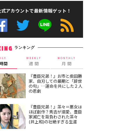
公式アカウントで最新情報ゲット！
ランキング
KING
ILY
WEEKLY
MONTHLY
4時間
週 間
月 間
『豊臣兄弟！』お市と柴田勝
家、自刃しての最期と「辞世
の句」…運命を共にした２人
の悲劇
『豊臣兄弟！』茶々＝悪女は
ほぼ創作？秀吉が溺愛、豊臣
家滅亡を背負わされた茶々
(井上和)の壮絶すぎる生涯