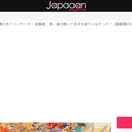
濡れ衣？バーサーカー 源義経、壇ノ浦の戦いで水夫を射ていなかった！【鎌倉殿の1