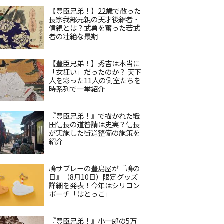
【豊臣兄弟！】22歳で散った
長宗我部元親の天才後継者・
信親とは？武勇を奮った若武
者の壮絶な最期
【豊臣兄弟！】秀吉は本当に
「女狂い」だったのか？ 天下
人を彩った11人の側室たちを
時系列で一挙紹介
『豊臣兄弟！』で描かれた織
田信長の道普請は史実？信長
が実施した街道整備の施策を
紹介
鳩サブレーの豊島屋が『鳩の
日』（8月10日）限定グッズ
詳細を発表！今年はシリコン
ポーチ「はとっこ」
『豊臣兄弟！』小一郎の5万