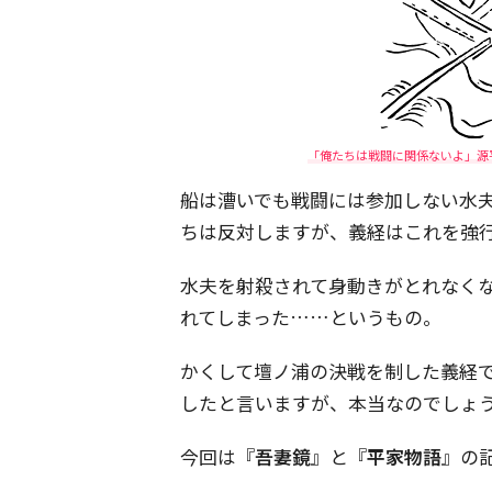
「俺たちは戦闘に関係ないよ」源
船は漕いでも戦闘には参加しない水
ちは反対しますが、義経はこれを強
水夫を射殺されて身動きがとれなく
れてしまった……というもの。
かくして壇ノ浦の決戦を制した義経
したと言いますが、本当なのでしょ
今回は『
吾妻鏡
』と『
平家物語
』の