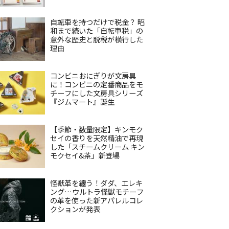
自転車を持つだけで税金？ 昭
和まで続いた「自転車税」の
意外な歴史と脱税が横行した
理由
コンビニおにぎりが文房具
に！コンビニの定番商品をモ
チーフにした文房具シリーズ
『ジムマート』誕生
【季節・数量限定】キンモク
セイの香りを天然精油で再現
した「スチームクリーム キン
モクセイ&茶」新登場
怪獣革を纏う！ダダ、エレキ
ング…ウルトラ怪獣モチーフ
の革を使った新アパレルコレ
クションが発表