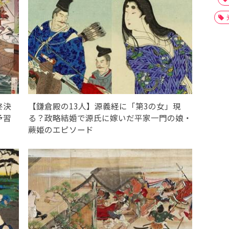
終決
【鎌倉殿の13人】源義経に「第3の女」現
予習
る？政略結婚で源氏に嫁いだ平家一門の娘・
蕨姫のエピソード