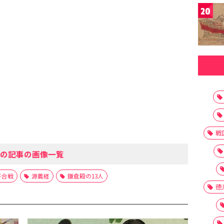
20
戦
の記事の画像一覧
平合戦
源義経
鎌倉殿の13人
徳