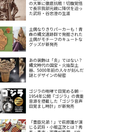
の大軍に徹底抗戦！切腹覚悟
で長宗我部元親に降伏を迫っ
た武将・谷忠澄の生涯
土偶なりきりパーカーも！青
森の縄文遺跡群で発掘された
土偶がモチーフのキュートな
グッズが新発売
あの装飾は「炎」ではない？
縄文時代の国宝・火焔型土
器、5000年前の人々が刻んだ
謎とデザインの秘密
ゴジラの咆哮で目覚める朝…
1954年公開『ゴジラ』の貴重
音源を搭載した「ゴジラ音声
目覚まし時計」が新発売
『豊臣兄弟！』で萩原護が演
じる武将・小堀正次とは？秀
長・秀吉・家康が重用、“出