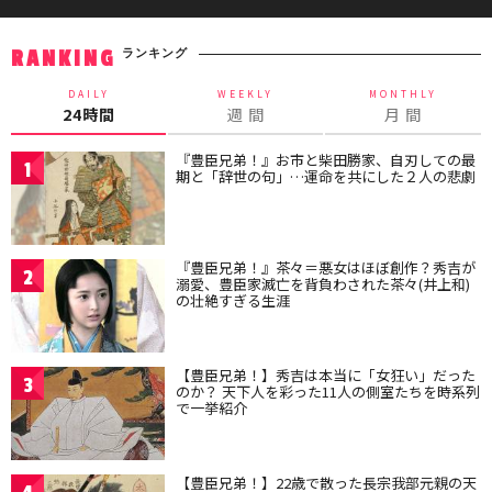
ランキング
RANKING
DAILY
WEEKLY
MONTHLY
24時間
週 間
月 間
『豊臣兄弟！』お市と柴田勝家、自刃しての最
1
期と「辞世の句」…運命を共にした２人の悲劇
『豊臣兄弟！』茶々＝悪女はほぼ創作？秀吉が
2
溺愛、豊臣家滅亡を背負わされた茶々(井上和)
の壮絶すぎる生涯
【豊臣兄弟！】秀吉は本当に「女狂い」だった
3
のか？ 天下人を彩った11人の側室たちを時系列
で一挙紹介
【豊臣兄弟！】22歳で散った長宗我部元親の天