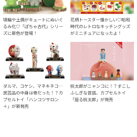
埴輪や土偶がキュートにぬいぐ
花柄トースター懐かしい♡昭和
るみ化♡「ぽちゃ古代」シリー
時代のレトロなキッチングッズ
ズに新色が登場！
がミニチュアになったよ！
ダルマ、コケシ、マネキネコ…
桃太郎がニャンコに！？すこし
民芸品の中身は骨だった！？カ
ふしぎな昔話、カプセルトイ
プセルトイ「ハンコツサロン
「座る桃太郎」が発売
＋」が新発売