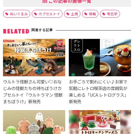
この記事の画像一覧
ぬいぐるみ
カプセルトイ
土偶
埴輪
考古学
関連する記事
RELATED
ウルトラ怪獣さん可愛い♡おな
お手ごろで割れにくい♪お家で
じみの怪獣たちの待ちぼうけカ
気軽にレトロ喫茶店の雰囲気が
プセルトイ「ウルトラマン 怪獣
楽しめる「UCA レトログラス」
まちぼうけ」新発売
新発売