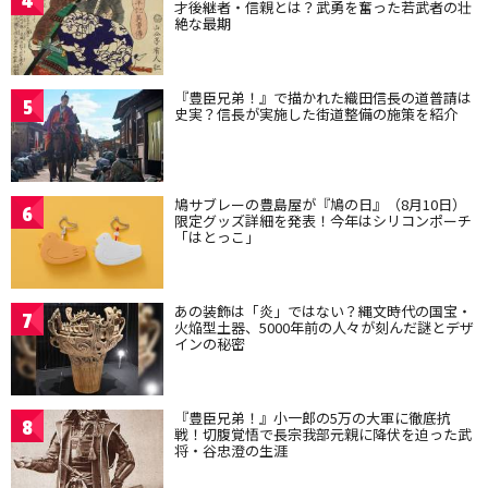
4
才後継者・信親とは？武勇を奮った若武者の壮
絶な最期
『豊臣兄弟！』で描かれた織田信長の道普請は
5
史実？信長が実施した街道整備の施策を紹介
鳩サブレーの豊島屋が『鳩の日』（8月10日）
6
限定グッズ詳細を発表！今年はシリコンポーチ
「はとっこ」
あの装飾は「炎」ではない？縄文時代の国宝・
7
火焔型土器、5000年前の人々が刻んだ謎とデザ
インの秘密
『豊臣兄弟！』小一郎の5万の大軍に徹底抗
8
戦！切腹覚悟で長宗我部元親に降伏を迫った武
将・谷忠澄の生涯