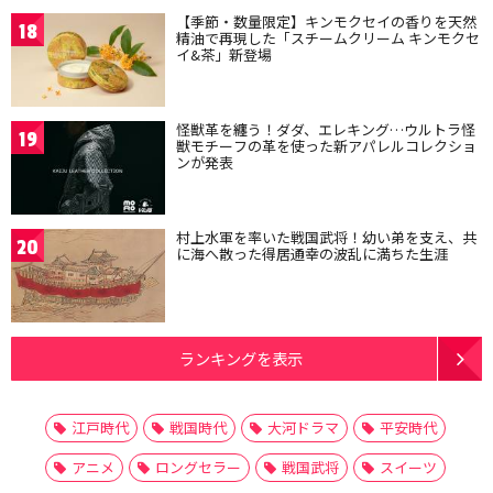
【季節・数量限定】キンモクセイの香りを天然
18
精油で再現した「スチームクリーム キンモクセ
イ&茶」新登場
怪獣革を纏う！ダダ、エレキング…ウルトラ怪
19
獣モチーフの革を使った新アパレルコレクショ
ンが発表
村上水軍を率いた戦国武将！幼い弟を支え、共
20
に海へ散った得居通幸の波乱に満ちた生涯
ランキングを表示
江戸時代
戦国時代
大河ドラマ
平安時代
アニメ
ロングセラー
戦国武将
スイーツ