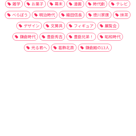
雑学
お菓子
幕末
漫画
時代劇
テレビ
べらぼう
明治時代
織田信長
徳川家康
抹茶
デザイン
文房具
フィギュア
展覧会
鎌倉時代
豊臣秀吉
豊臣兄弟！
昭和時代
光る君へ
葛飾北斎
鎌倉殿の13人