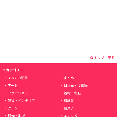
トップに戻る
カテゴリー
すべての記事
まとめ
アート
日本画・浮世絵
ファッション
着物・和服
雑貨・インテリア
和雑貨
グルメ
和菓子
観光・地域
エンタメ