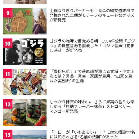
土偶なりきりパーカーも！青森の縄文遺跡群で
9
発掘された土偶がモチーフのキュートなグッズ
が新発売
ゴジラの咆哮で目覚める朝…1954年公開『ゴジ
10
ラ』の貴重音源を搭載した「ゴジラ音声目覚ま
し時計」が新発売
『豊臣兄弟！』で萩原護が演じる武将・小堀正
11
次とは？秀長・秀吉・家康が重用、“出家を重
ねた実務派”の生涯
しっかり抹茶の味わい、さらに果実の香りも楽
12
しめる「無糖フレーバー抹茶」ストロベリー、
マンゴー新発売
「一口」が「いもあらい」！？ 日本の難読地名
13
には知られざる“名前の法則”があった