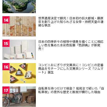
世界遺産決定で脚光！日本初の巨大都城・藤原
14
京を創り上げた知られざる女帝・持統天皇の凄
絶な執念
日本の四季折々の植物や情景を描くことに相応
15
しい色を集めた水彩色鉛筆『色辞典』が新発
売！
コンビニおにぎりが文房具に！コンビニの定番
16
商品をモチーフにした文房具シリーズ『ジムマ
ート』誕生
自転車を持つだけで税金？ 昭和まで続いた「自
17
転車税」の意外な歴史と脱税が横行した理由