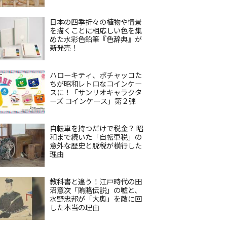
日本の四季折々の植物や情景
を描くことに相応しい色を集
めた水彩色鉛筆『色辞典』が
新発売！
ハローキティ、ポチャッコた
ちが昭和レトロなコインケー
スに！「サンリオキャラクタ
ーズ コインケース」第２弾
自転車を持つだけで税金？ 昭
和まで続いた「自転車税」の
意外な歴史と脱税が横行した
理由
教科書と違う！江戸時代の田
沼意次「賄賂伝説」の嘘と、
水野忠邦が「大奥」を敵に回
した本当の理由