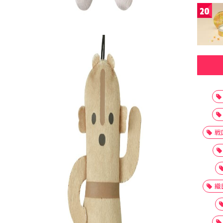
20
戦
織