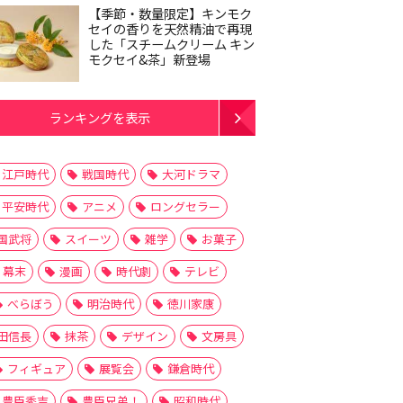
【季節・数量限定】キンモク
セイの香りを天然精油で再現
した「スチームクリーム キン
モクセイ&茶」新登場
ランキングを表示
江戸時代
戦国時代
大河ドラマ
平安時代
アニメ
ロングセラー
国武将
スイーツ
雑学
お菓子
幕末
漫画
時代劇
テレビ
べらぼう
明治時代
徳川家康
田信長
抹茶
デザイン
文房具
フィギュア
展覧会
鎌倉時代
豊臣秀吉
豊臣兄弟！
昭和時代