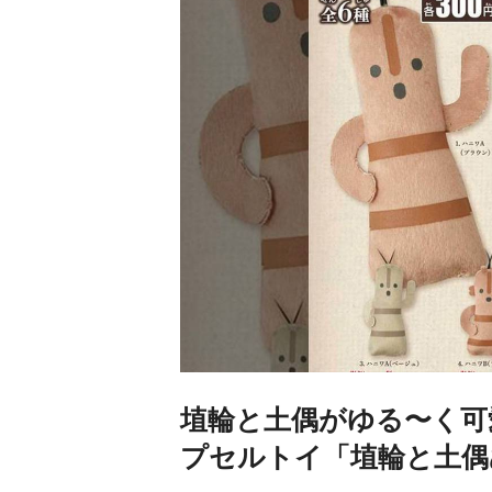
埴輪と土偶がゆる〜く可
プセルトイ「埴輪と土偶