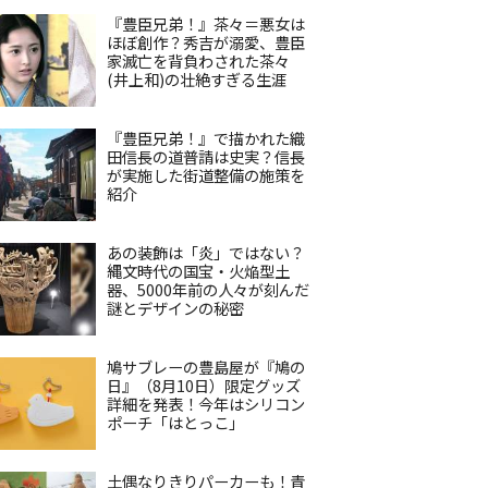
『豊臣兄弟！』茶々＝悪女は
ほぼ創作？秀吉が溺愛、豊臣
家滅亡を背負わされた茶々
(井上和)の壮絶すぎる生涯
『豊臣兄弟！』で描かれた織
田信長の道普請は史実？信長
が実施した街道整備の施策を
紹介
あの装飾は「炎」ではない？
縄文時代の国宝・火焔型土
器、5000年前の人々が刻んだ
謎とデザインの秘密
鳩サブレーの豊島屋が『鳩の
日』（8月10日）限定グッズ
詳細を発表！今年はシリコン
ポーチ「はとっこ」
土偶なりきりパーカーも！青