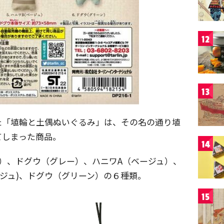
12
13
た「埴輪と土偶ぬいぐるみ」は、その名の通り埴
てしまった商品。
14
）、ドグウ（グレー）、ハニワA（ベージュ）、
ージュ)、ドグウ（グリーン）の６種類。
15