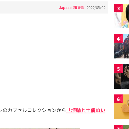
Japaaan編集部
2022/05/02
3
4
5
6
ンのカプセルコレクションから
「埴輪と土偶ぬい