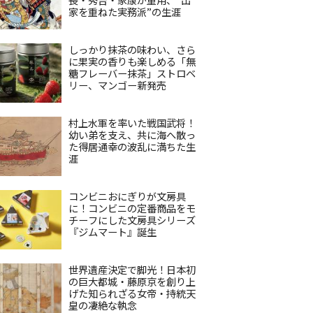
家を重ねた実務派”の生涯
しっかり抹茶の味わい、さら
に果実の香りも楽しめる「無
糖フレーバー抹茶」ストロベ
リー、マンゴー新発売
村上水軍を率いた戦国武将！
幼い弟を支え、共に海へ散っ
た得居通幸の波乱に満ちた生
涯
コンビニおにぎりが文房具
に！コンビニの定番商品をモ
チーフにした文房具シリーズ
『ジムマート』誕生
世界遺産決定で脚光！日本初
の巨大都城・藤原京を創り上
げた知られざる女帝・持統天
皇の凄絶な執念