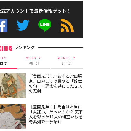
公式アカウントで最新情報ゲット！
ランキング
KING
ILY
WEEKLY
MONTHLY
4時間
週 間
月 間
『豊臣兄弟！』お市と柴田勝
家、自刃しての最期と「辞世
の句」…運命を共にした２人
の悲劇
【豊臣兄弟！】秀吉は本当に
「女狂い」だったのか？ 天下
人を彩った11人の側室たちを
時系列で一挙紹介