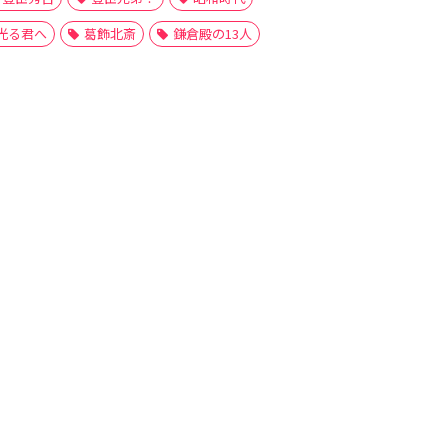
光る君へ
葛飾北斎
鎌倉殿の13人