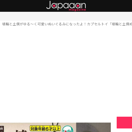
埴輪と土偶がゆる〜く可愛いぬいぐるみになったよ！カプセルトイ「埴輪と土偶