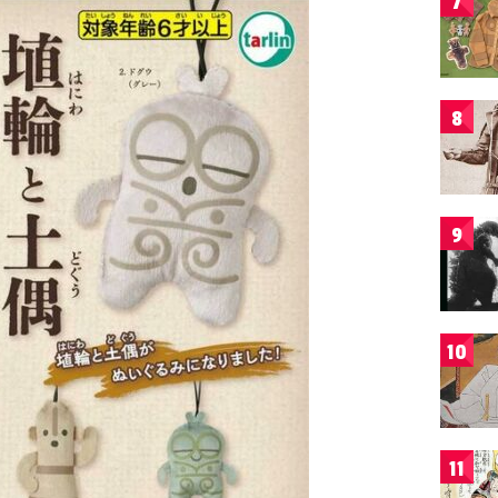
7
8
9
10
11