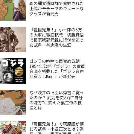
森の縄文遺跡群で発掘された
土偶がモチーフのキュートな
グッズが新発売
『豊臣兄弟！』小一郎の5万
の大軍に徹底抗戦！切腹覚悟
で長宗我部元親に降伏を迫っ
た武将・谷忠澄の生涯
ゴジラの咆哮で目覚める朝…
1954年公開『ゴジラ』の貴重
音源を搭載した「ゴジラ音声
目覚まし時計」が新発売
なぜ浅井の旧臣は秀吉に従っ
たのか？ 武力を使わず“自分
の味方”に変えた裏工作の技
法とは
『豊臣兄弟！』で萩原護が演
じる武将・小堀正次とは？秀
長・秀吉・家康が重用、“出