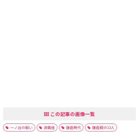
この記事の画像一覧
一ノ谷の戦い
源義経
鎌倉時代
鎌倉殿の13人