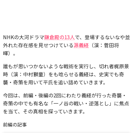
NHKの大河ドラマ
鎌倉殿の13人
で、登場するないなや並
外れた存在感を見せつけている
源義経
（演：菅田将
暉）。
誰もが思いつかないような戦術を実行し、切れ者梶原景
時（演：中村獅童）をも唸らせる義経は、史実でも奇
襲・奇策を用いて平氏を追い詰めていきます。
今回は、前編・後編の2回にわたり義経が行った奇襲・
奇策の中でも有名な「一ノ谷の戦い・逆落とし」に焦点
を当て、その真相を探っていきます。
前編の記事