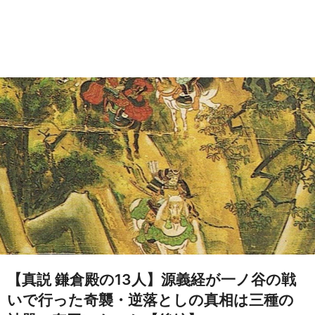
【真説 鎌倉殿の13人】源義経が一ノ谷の戦
いで行った奇襲・逆落としの真相は三種の