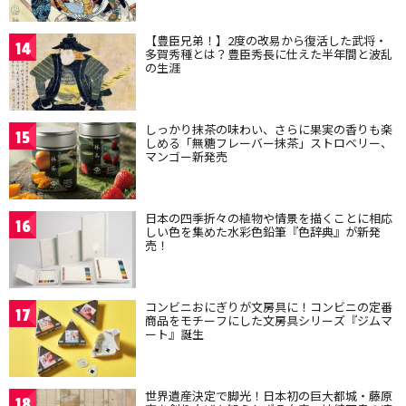
【豊臣兄弟！】2度の改易から復活した武将・
14
多賀秀種とは？豊臣秀長に仕えた半年間と波乱
の生涯
しっかり抹茶の味わい、さらに果実の香りも楽
15
しめる「無糖フレーバー抹茶」ストロベリー、
マンゴー新発売
日本の四季折々の植物や情景を描くことに相応
16
しい色を集めた水彩色鉛筆『色辞典』が新発
売！
コンビニおにぎりが文房具に！コンビニの定番
17
商品をモチーフにした文房具シリーズ『ジムマ
ート』誕生
世界遺産決定で脚光！日本初の巨大都城・藤原
18