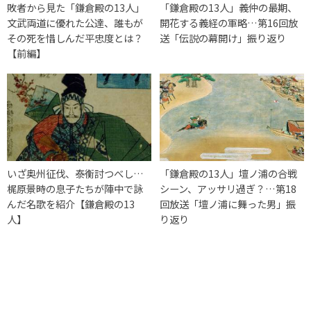
敗者から見た「鎌倉殿の13人」
「鎌倉殿の13人」義仲の最期、
文武両道に優れた公達、誰もが
開花する義経の軍略…第16回放
その死を惜しんだ平忠度とは？
送「伝説の幕開け」振り返り
【前編】
いざ奥州征伐、泰衡討つべし…
「鎌倉殿の13人」壇ノ浦の合戦
梶原景時の息子たちが陣中で詠
シーン、アッサリ過ぎ？…第18
んだ名歌を紹介【鎌倉殿の13
回放送「壇ノ浦に舞った男」振
人】
り返り