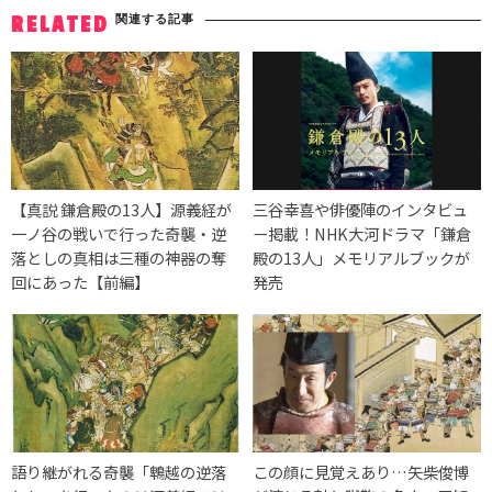
関連する記事
RELATED
【真説 鎌倉殿の13人】源義経が
三谷幸喜や俳優陣のインタビュ
一ノ谷の戦いで行った奇襲・逆
ー掲載！NHK大河ドラマ「鎌倉
落としの真相は三種の神器の奪
殿の13人」メモリアルブックが
回にあった【前編】
発売
語り継がれる奇襲「鵯越の逆落
この顔に見覚えあり…矢柴俊博