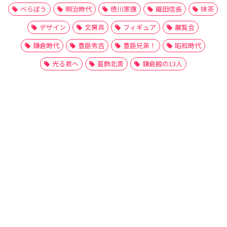
べらぼう
明治時代
徳川家康
織田信長
抹茶
デザイン
文房具
フィギュア
展覧会
鎌倉時代
豊臣秀吉
豊臣兄弟！
昭和時代
光る君へ
葛飾北斎
鎌倉殿の13人