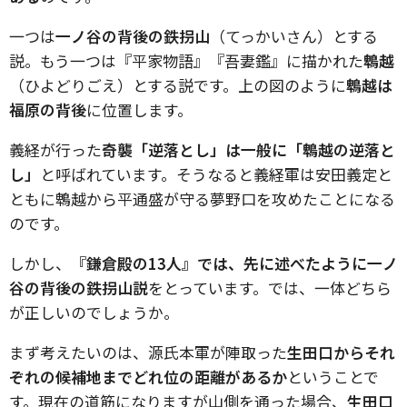
一つは
一ノ谷の背後の鉄拐山
（てっかいさん）とする
説。もう一つは『平家物語』『吾妻鑑』に描かれた
鵯越
（ひよどりごえ）とする説です。上の図のように
鵯越は
福原の背後
に位置します。
義経が行った
奇襲「逆落とし」は一般に「鵯越の逆落と
し」
と呼ばれています。そうなると義経軍は安田義定と
ともに鵯越から平通盛が守る夢野口を攻めたことになる
のです。
しかし、
『鎌倉殿の13人』では、先に述べたように一ノ
谷の背後の鉄拐山説
をとっています。では、一体どちら
が正しいのでしょうか。
まず考えたいのは、源氏本軍が陣取った
生田口からそれ
ぞれの候補地までどれ位の距離があるか
ということで
す。現在の道筋になりますが山側を通った場合、
生田口