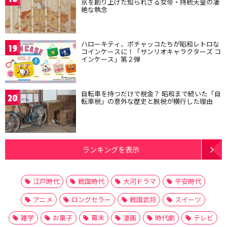
京を創り上げた知られざる女帝・持統天皇の凄
絶な執念
ハローキティ、ポチャッコたちが昭和レトロな
19
コインケースに！「サンリオキャラクターズ コ
インケース」第２弾
自転車を持つだけで税金？ 昭和まで続いた「自
20
転車税」の意外な歴史と脱税が横行した理由
ランキングを表示
江戸時代
戦国時代
大河ドラマ
平安時代
アニメ
ロングセラー
戦国武将
スイーツ
雑学
お菓子
幕末
漫画
時代劇
テレビ