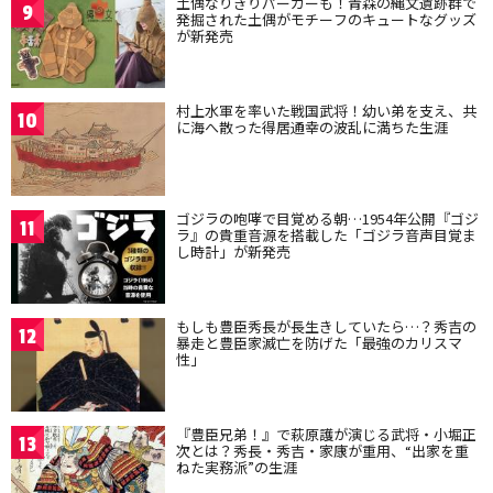
土偶なりきりパーカーも！青森の縄文遺跡群で
9
発掘された土偶がモチーフのキュートなグッズ
が新発売
村上水軍を率いた戦国武将！幼い弟を支え、共
10
に海へ散った得居通幸の波乱に満ちた生涯
ゴジラの咆哮で目覚める朝…1954年公開『ゴジ
11
ラ』の貴重音源を搭載した「ゴジラ音声目覚ま
し時計」が新発売
もしも豊臣秀長が長生きしていたら…？秀吉の
12
暴走と豊臣家滅亡を防げた「最強のカリスマ
性」
『豊臣兄弟！』で萩原護が演じる武将・小堀正
13
次とは？秀長・秀吉・家康が重用、“出家を重
ねた実務派”の生涯