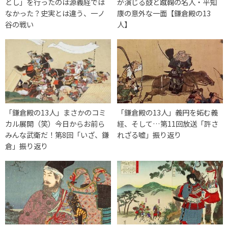
とし」を行ったのは源義経では
が演じる鼓と蹴鞠の名人・平知
なかった？史実とは違う、一ノ
康の意外な一面【鎌倉殿の13
谷の戦い
人】
「鎌倉殿の13人」まさかのコミ
「鎌倉殿の13人」義円を妬む義
カル展開（笑）今日からお前ら
経、そして…第11回放送「許さ
みんな武衛だ！第8回「いざ、鎌
れざる嘘」振り返り
倉」振り返り