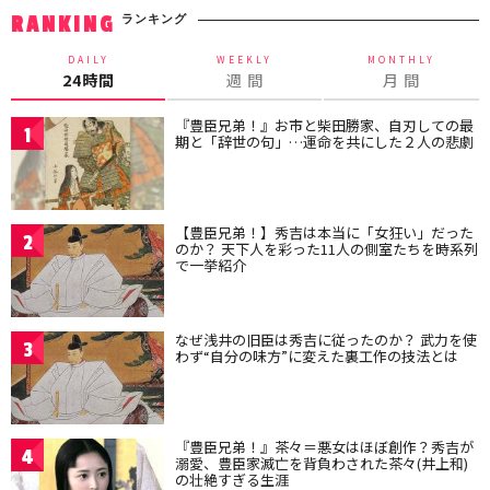
ランキング
RANKING
DAILY
WEEKLY
MONTHLY
24時間
週 間
月 間
『豊臣兄弟！』お市と柴田勝家、自刃しての最
1
期と「辞世の句」…運命を共にした２人の悲劇
【豊臣兄弟！】秀吉は本当に「女狂い」だった
2
のか？ 天下人を彩った11人の側室たちを時系列
で一挙紹介
なぜ浅井の旧臣は秀吉に従ったのか？ 武力を使
3
わず“自分の味方”に変えた裏工作の技法とは
『豊臣兄弟！』茶々＝悪女はほぼ創作？秀吉が
4
溺愛、豊臣家滅亡を背負わされた茶々(井上和)
の壮絶すぎる生涯