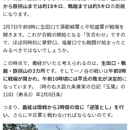
から鉄拐山までは約18キロ
、
鵯越までは約5キロ
の距離
になります。
2月7日午前8時に生田口で源範頼軍と平知盛軍が戦端を
開きます。これが合戦の開始となる「矢合わせ」ですの
で、ほぼ同時刻に夢野口、塩屋口でも戦闘が始まったと
みるべきではないでしょうか。
この時点で、義経がいたと考えられるのは、
生田口・鵯
越・鉄拐山の3カ所
です。そして一ノ谷の戦いは
午前8時
に戦端が開かれ、午前10時頃には平氏の敗北が決定的
に
なっています。（時の右大臣九条兼実の日記『玉葉』の
1183（寿永3）年2月8日条）
つまり、
義経は開戦から2時間の間に「逆落とし」を行
い
、さらに平氏軍と戦わなければならないのです。