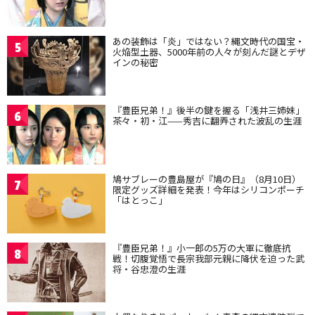
あの装飾は「炎」ではない？縄文時代の国宝・
5
火焔型土器、5000年前の人々が刻んだ謎とデザ
インの秘密
『豊臣兄弟！』後半の鍵を握る「浅井三姉妹」
6
茶々・初・江——秀吉に翻弄された波乱の生涯
鳩サブレーの豊島屋が『鳩の日』（8月10日）
7
限定グッズ詳細を発表！今年はシリコンポーチ
「はとっこ」
『豊臣兄弟！』小一郎の5万の大軍に徹底抗
8
戦！切腹覚悟で長宗我部元親に降伏を迫った武
将・谷忠澄の生涯