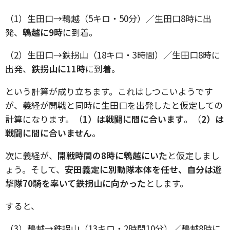
（1）生田口→鵯越（5キロ・50分）／生田口8時に出
発、
鵯越に9時
に到着。
（2）生田口→鉄拐山（18キロ・3時間）／生田口8時に
出発、
鉄拐山に11時
に到着。
という計算が成り立ちます。これはしつこいようです
が、義経が開戦と同時に生田口を出発したと仮定しての
計算になります。（
1）は戦闘に間に合います
。（
2）は
戦闘に間に合いません
。
次に義経が、
開戦時間の8時に鵯越にいた
と仮定しまし
ょう。そして、
安田義定に別動隊本体を任せ、自分は遊
撃隊70騎を率いて鉄拐山に向かった
とします。
すると、
（3）鵯越→鉄拐山（13キロ・2時間10分）／鵯越8時に