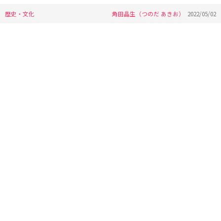
歴史・文化
角田晶生（つのだ あきお）
2022/05/02