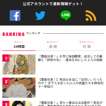
公式アカウントで最新情報ゲット！
ランキング
RANKING
DAILY
WEEKLY
MONTHLY
24時間
週 間
月 間
『豊臣兄弟！』お市と柴田勝家、自刃しての最
1
期と「辞世の句」…運命を共にした２人の悲劇
【豊臣兄弟！】秀吉は本当に「女狂い」だった
2
のか？ 天下人を彩った11人の側室たちを時系列
で一挙紹介
『豊臣兄弟！』茶々＝悪女はほぼ創作？秀吉が
3