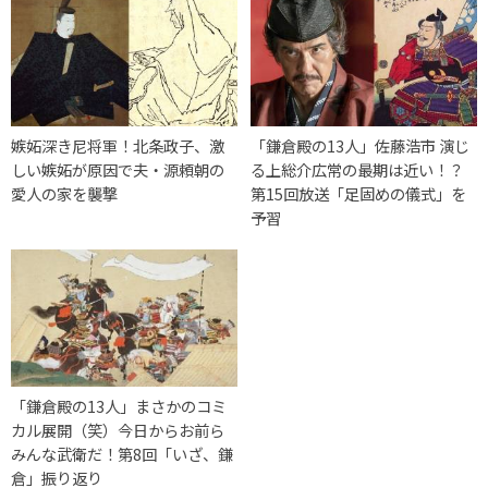
嫉妬深き尼将軍！北条政子、激
「鎌倉殿の13人」佐藤浩市 演じ
しい嫉妬が原因で夫・源頼朝の
る上総介広常の最期は近い！？
愛人の家を襲撃
第15回放送「足固めの儀式」を
予習
「鎌倉殿の13人」まさかのコミ
カル展開（笑）今日からお前ら
みんな武衛だ！第8回「いざ、鎌
倉」振り返り