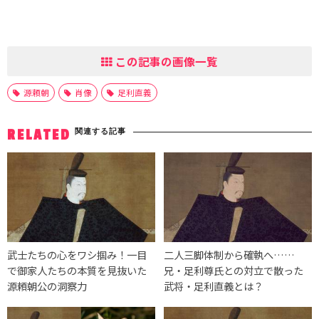
この記事の画像一覧
源頼朝
肖像
足利直義
関連する記事
RELATED
武士たちの心をワシ掴み！一目
二人三脚体制から確執へ……
で御家人たちの本質を見抜いた
兄・足利尊氏との対立で散った
源頼朝公の洞察力
武将・足利直義とは？