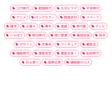
江戸時代
戦国時代
大河ドラマ
平安時代
アニメ
ロングセラー
戦国武将
スイーツ
雑学
お菓子
幕末
漫画
時代劇
テレビ
べらぼう
明治時代
徳川家康
織田信長
抹茶
デザイン
文房具
フィギュア
展覧会
鎌倉時代
豊臣秀吉
豊臣兄弟！
昭和時代
光る君へ
葛飾北斎
鎌倉殿の13人