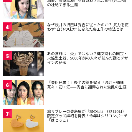
溺愛、豊臣家滅亡を背負わされた茶々(井上和)
の壮絶すぎる生涯
なぜ浅井の旧臣は秀吉に従ったのか？ 武力を使
4
わず“自分の味方”に変えた裏工作の技法とは
あの装飾は「炎」ではない？縄文時代の国宝・
5
火焔型土器、5000年前の人々が刻んだ謎とデザ
インの秘密
『豊臣兄弟！』後半の鍵を握る「浅井三姉妹」
6
茶々・初・江——秀吉に翻弄された波乱の生涯
鳩サブレーの豊島屋が『鳩の日』（8月10日）
7
限定グッズ詳細を発表！今年はシリコンポーチ
「はとっこ」