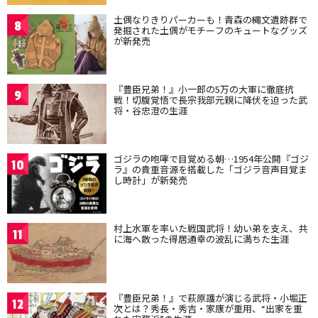
土偶なりきりパーカーも！青森の縄文遺跡群で
8
発掘された土偶がモチーフのキュートなグッズ
が新発売
『豊臣兄弟！』小一郎の5万の大軍に徹底抗
9
戦！切腹覚悟で長宗我部元親に降伏を迫った武
将・谷忠澄の生涯
ゴジラの咆哮で目覚める朝…1954年公開『ゴジ
10
ラ』の貴重音源を搭載した「ゴジラ音声目覚ま
し時計」が新発売
村上水軍を率いた戦国武将！幼い弟を支え、共
11
に海へ散った得居通幸の波乱に満ちた生涯
『豊臣兄弟！』で萩原護が演じる武将・小堀正
12
次とは？秀長・秀吉・家康が重用、“出家を重