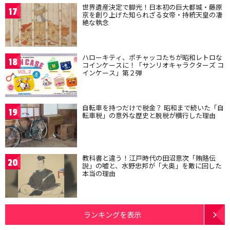
世界遺産決定で脚光！日本初の巨大都城・藤原
17
京を創り上げた知られざる女帝・持統天皇の凄
絶な執念
ハローキティ、ポチャッコたちが昭和レトロな
18
コインケースに！「サンリオキャラクターズ コ
インケース」第２弾
自転車を持つだけで税金？ 昭和まで続いた「自
19
転車税」の意外な歴史と脱税が横行した理由
教科書と違う！江戸時代の田沼意次「賄賂伝
20
説」の嘘と、水野忠邦が「大奥」を敵に回した
本当の理由
ランキングを表示