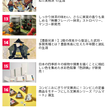
ねた実務派”の生涯
しっかり抹茶の味わい、さらに果実の香りも楽
13
しめる「無糖フレーバー抹茶」ストロベリー、
マンゴー新発売
【豊臣兄弟！】2度の改易から復活した武将・
14
多賀秀種とは？豊臣秀長に仕えた半年間と波乱
の生涯
日本の四季折々の植物や情景を描くことに相応
15
しい色を集めた水彩色鉛筆『色辞典』が新発
売！
コンビニおにぎりが文房具に！コンビニの定番
16
商品をモチーフにした文房具シリーズ『ジムマ
ート』誕生