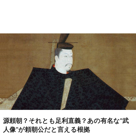
源頼朝？それとも足利直義？あの有名な”武
人像”が頼朝公だと言える根拠