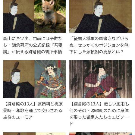
裏山にキツネ、門前には子供た
「征夷大将軍の肩書きなどいら
ち…鎌倉幕府の公式記録『吾妻
ぬ」せっかくのポジションを無
鏡』が伝える鎌倉殿の御所事情
下にした源頼朝の真意とは？
【鎌倉殿の13人】源頼朝と梶原
【鎌倉殿の13人】激しい風雨も
景時…和歌を通じて交わされる
何のその…源頼朝のために身体
主従のユーモア
を張った御家人たちのエピソー
ド