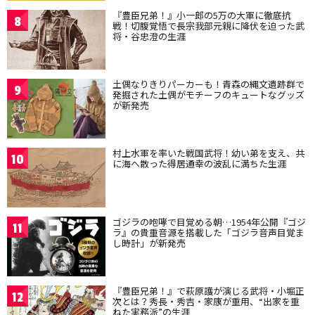
『豊臣兄弟！』小一郎の5万の大軍に徹底抗
8
戦！切腹覚悟で長宗我部元親に降伏を迫った武
将・谷忠澄の生涯
土偶なりきりパーカーも！青森の縄文遺跡群で
9
発掘された土偶がモチーフのキュートなグッズ
が新発売
村上水軍を率いた戦国武将！幼い弟を支え、共
10
に海へ散った得居通幸の波乱に満ちた生涯
ゴジラの咆哮で目覚める朝…1954年公開『ゴジ
11
ラ』の貴重音源を搭載した「ゴジラ音声目覚ま
し時計」が新発売
『豊臣兄弟！』で萩原護が演じる武将・小堀正
12
次とは？秀長・秀吉・家康が重用、“出家を重
ねた実務派”の生涯