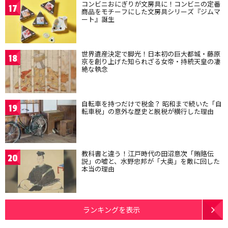
コンビニおにぎりが文房具に！コンビニの定番
17
商品をモチーフにした文房具シリーズ『ジムマ
ート』誕生
世界遺産決定で脚光！日本初の巨大都城・藤原
18
京を創り上げた知られざる女帝・持統天皇の凄
絶な執念
自転車を持つだけで税金？ 昭和まで続いた「自
19
転車税」の意外な歴史と脱税が横行した理由
教科書と違う！江戸時代の田沼意次「賄賂伝
20
説」の嘘と、水野忠邦が「大奥」を敵に回した
本当の理由
ランキングを表示