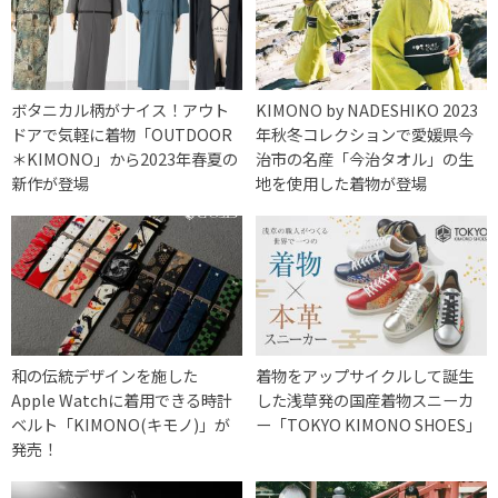
ボタニカル柄がナイス！アウト
KIMONO by NADESHIKO 2023
ドアで気軽に着物「OUTDOOR
年秋冬コレクションで愛媛県今
＊KIMONO」から2023年春夏の
治市の名産「今治タオル」の生
新作が登場
地を使用した着物が登場
和の伝統デザインを施した
着物をアップサイクルして誕生
Apple Watchに着用できる時計
した浅草発の国産着物スニーカ
ベルト「KIMONO(キモノ)」が
ー「TOKYO KIMONO SHOES」
発売！