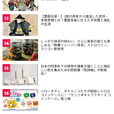
【豊臣兄弟！】2度の改易から復活した武将・
13
多賀秀種とは？豊臣秀長に仕えた半年間と波乱
の生涯
しっかり抹茶の味わい、さらに果実の香りも楽
14
しめる「無糖フレーバー抹茶」ストロベリー、
マンゴー新発売
日本の四季折々の植物や情景を描くことに相応
15
しい色を集めた水彩色鉛筆『色辞典』が新発
売！
ハローキティ、ポチャッコたちが昭和レトロな
16
コインケースに！「サンリオキャラクターズ コ
インケース」第２弾