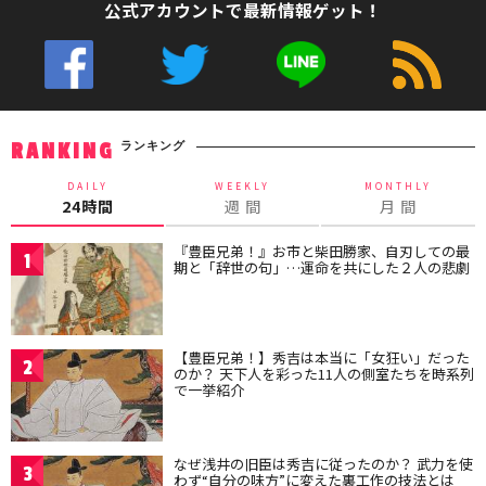
公式アカウントで最新情報ゲット！
ランキング
RANKING
DAILY
WEEKLY
MONTHLY
24時間
週 間
月 間
『豊臣兄弟！』お市と柴田勝家、自刃しての最
1
期と「辞世の句」…運命を共にした２人の悲劇
【豊臣兄弟！】秀吉は本当に「女狂い」だった
2
のか？ 天下人を彩った11人の側室たちを時系列
で一挙紹介
なぜ浅井の旧臣は秀吉に従ったのか？ 武力を使
3
わず“自分の味方”に変えた裏工作の技法とは