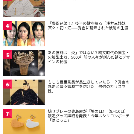
『豊臣兄弟！』後半の鍵を握る「浅井三姉妹」
4
茶々・初・江——秀吉に翻弄された波乱の生涯
あの装飾は「炎」ではない？縄文時代の国宝・
5
火焔型土器、5000年前の人々が刻んだ謎とデザ
インの秘密
もしも豊臣秀長が長生きしていたら…？秀吉の
6
暴走と豊臣家滅亡を防げた「最強のカリスマ
性」
鳩サブレーの豊島屋が『鳩の日』（8月10日）
7
限定グッズ詳細を発表！今年はシリコンポーチ
「はとっこ」