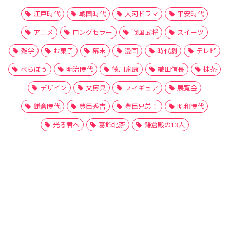
江戸時代
戦国時代
大河ドラマ
平安時代
アニメ
ロングセラー
戦国武将
スイーツ
雑学
お菓子
幕末
漫画
時代劇
テレビ
べらぼう
明治時代
徳川家康
織田信長
抹茶
デザイン
文房具
フィギュア
展覧会
鎌倉時代
豊臣秀吉
豊臣兄弟！
昭和時代
光る君へ
葛飾北斎
鎌倉殿の13人