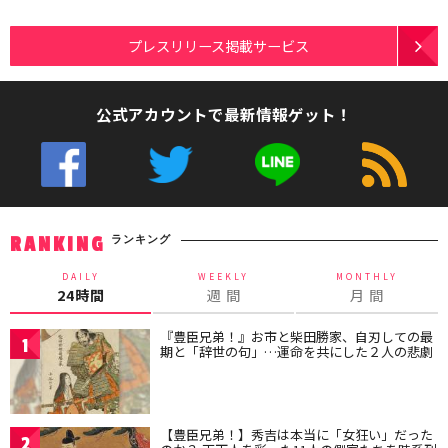
プレスリリース掲載サービス
公式アカウントで最新情報ゲット！
ランキング
RANKING
DAILY
WEEKLY
MONTHLY
24時間
週 間
月 間
『豊臣兄弟！』お市と柴田勝家、自刃しての最
1
期と「辞世の句」…運命を共にした２人の悲劇
【豊臣兄弟！】秀吉は本当に「女狂い」だった
2