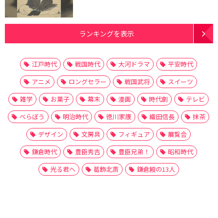
ランキングを表示
江戸時代
戦国時代
大河ドラマ
平安時代
アニメ
ロングセラー
戦国武将
スイーツ
雑学
お菓子
幕末
漫画
時代劇
テレビ
べらぼう
明治時代
徳川家康
織田信長
抹茶
デザイン
文房具
フィギュア
展覧会
鎌倉時代
豊臣秀吉
豊臣兄弟！
昭和時代
光る君へ
葛飾北斎
鎌倉殿の13人