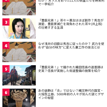
のか？ 天下人を彩った11人の側室たちを時系列
で一挙紹介
『豊臣兄弟！』茶々＝悪女はほぼ創作？秀吉が
3
溺愛、豊臣家滅亡を背負わされた茶々(井上和)
の壮絶すぎる生涯
なぜ浅井の旧臣は秀吉に従ったのか？ 武力を使
4
わず“自分の味方”に変えた裏工作の技法とは
『豊臣兄弟！』で描かれた織田信長の道普請は
5
史実？信長が実施した街道整備の施策を紹介
あの装飾は「炎」ではない？縄文時代の国宝・
6
火焔型土器、5000年前の人々が刻んだ謎とデザ
インの秘密