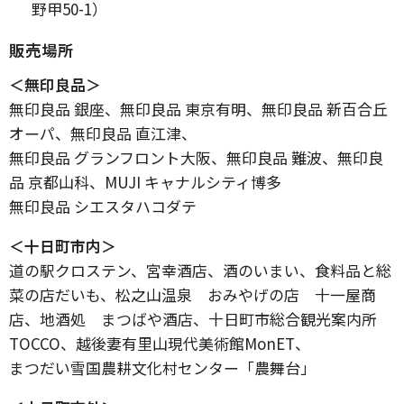
野甲50-1）
販売場所
＜無印良品＞
無印良品 銀座、無印良品 東京有明、無印良品 新百合丘
オーパ、無印良品 直江津、
無印良品 グランフロント大阪、無印良品 難波、無印良
品 京都山科、MUJI キャナルシティ博多
無印良品 シエスタハコダテ
＜十日町市内＞
道の駅クロステン、宮幸酒店、酒のいまい、食料品と総
菜の店だいも、松之山温泉 おみやげの店 十一屋商
店、地酒処 まつばや酒店、十日町市総合観光案内所
TOCCO、越後妻有里山現代美術館MonET、
まつだい雪国農耕文化村センター「農舞台」