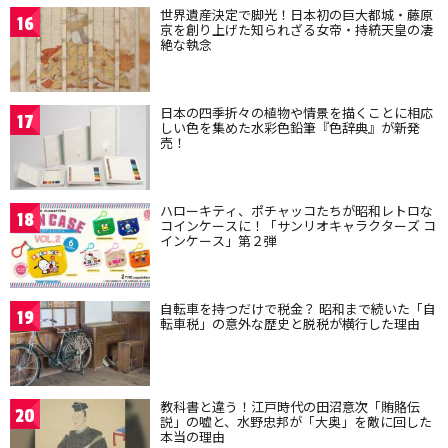
世界遺産決定で脚光！日本初の巨大都城・藤原
16
京を創り上げた知られざる女帝・持統天皇の凄
絶な執念
日本の四季折々の植物や情景を描くことに相応
17
しい色を集めた水彩色鉛筆『色辞典』が新発
売！
ハローキティ、ポチャッコたちが昭和レトロな
18
コインケースに！「サンリオキャラクターズ コ
インケース」第２弾
自転車を持つだけで税金？ 昭和まで続いた「自
19
転車税」の意外な歴史と脱税が横行した理由
教科書と違う！江戸時代の田沼意次「賄賂伝
20
説」の嘘と、水野忠邦が「大奥」を敵に回した
本当の理由