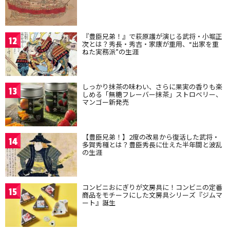
『豊臣兄弟！』で萩原護が演じる武将・小堀正
12
次とは？秀長・秀吉・家康が重用、“出家を重
ねた実務派”の生涯
しっかり抹茶の味わい、さらに果実の香りも楽
13
しめる「無糖フレーバー抹茶」ストロベリー、
マンゴー新発売
【豊臣兄弟！】2度の改易から復活した武将・
14
多賀秀種とは？豊臣秀長に仕えた半年間と波乱
の生涯
コンビニおにぎりが文房具に！コンビニの定番
15
商品をモチーフにした文房具シリーズ『ジムマ
ート』誕生