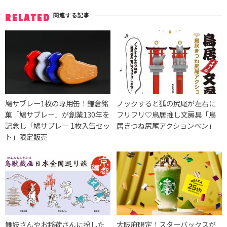
関連する記事
RELATED
鳩サブレー1枚の専用缶！鎌倉銘
ノックすると狐の尻尾が左右に
菓「鳩サブレー」が創業130年を
フリフリ♡鳥居推し文房具「鳥
記念し「鳩サブレー 1枚入缶セッ
居きつね尻尾アクションペン」
ト」限定販売
舞妓さんやお稲荷さんに扮した
大阪府限定！スターバックスが