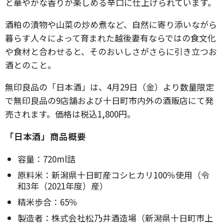
と華やかな香りが楽しめる辛口に仕上げられています。
酒粕の漬物や山菜の炒め煮など、自然に寄り添いながら
暮らす人々によって育まれた越後妻有ならではの食文化
や食材と合わせると、そのおいしさがさらに引き立つお
酒とのこと。
無印良品の「日本酒」は、4月29日（金）より数量限定
で無印良品の9店舗および十日町市内外の酒販店にて発
売されます。価格は税込1,800円。
「日本酒」商品概要
容量：720ml詰
原料米：新潟県十日町産コシヒカリ100％使用（令
和3年（2021年度）産）
精米歩合：65％
製造者：株式会社松乃井酒造場（新潟県十日町市上