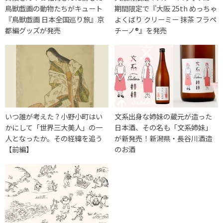
鳥獣戯画の動物たちがキュート
期間限定で『大阪 25th めっちゃ
『鳥獣戯画 日本全国巡り旅』京
よくばり クリーミー 抹茶 フラペ
都編グッズが発売
チーノ®』を発売
いつ誰が考えた？小野小町はい
文系出身な姉妹の蔵元が造った
かにして「世界三大美人」の一
日本酒、その名も「文系姉妹」
人となったか。その経緯を追う
が新発売！新潟県・長谷川酒造
【前編】
のお酒