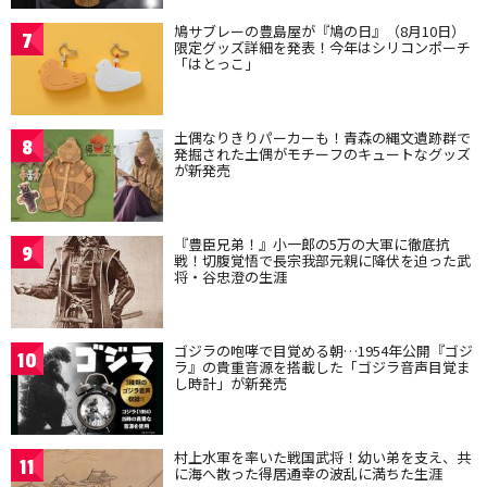
鳩サブレーの豊島屋が『鳩の日』（8月10日）
7
限定グッズ詳細を発表！今年はシリコンポーチ
「はとっこ」
土偶なりきりパーカーも！青森の縄文遺跡群で
8
発掘された土偶がモチーフのキュートなグッズ
が新発売
『豊臣兄弟！』小一郎の5万の大軍に徹底抗
9
戦！切腹覚悟で長宗我部元親に降伏を迫った武
将・谷忠澄の生涯
ゴジラの咆哮で目覚める朝…1954年公開『ゴジ
10
ラ』の貴重音源を搭載した「ゴジラ音声目覚ま
し時計」が新発売
村上水軍を率いた戦国武将！幼い弟を支え、共
11
に海へ散った得居通幸の波乱に満ちた生涯