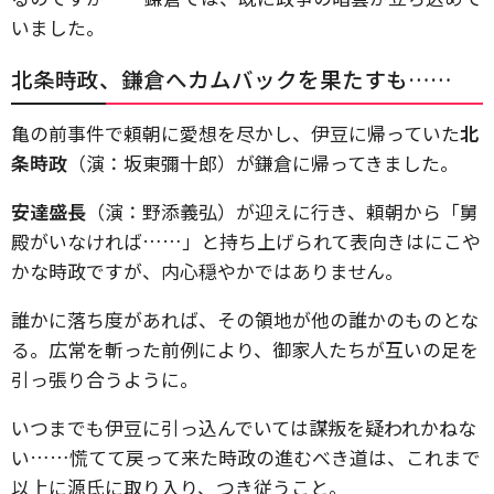
いました。
北条時政、鎌倉へカムバックを果たすも……
亀の前事件で頼朝に愛想を尽かし、伊豆に帰っていた
北
条時政
（演：坂東彌十郎）が鎌倉に帰ってきました。
安達盛長
（演：野添義弘）が迎えに行き、頼朝から「舅
殿がいなければ……」と持ち上げられて表向きはにこや
かな時政ですが、内心穏やかではありません。
誰かに落ち度があれば、その領地が他の誰かのものとな
る。広常を斬った前例により、御家人たちが互いの足を
引っ張り合うように。
いつまでも伊豆に引っ込んでいては謀叛を疑われかねな
い……慌てて戻って来た時政の進むべき道は、これまで
以上に源氏に取り入り、つき従うこと。