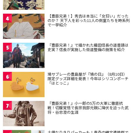
【豊臣兄弟！】秀吉は本当に「女狂い」だった
4
のか？ 天下人を彩った11人の側室たちを時系列
で一挙紹介
『豊臣兄弟！』で描かれた織田信長の道普請は
5
史実？信長が実施した街道整備の施策を紹介
鳩サブレーの豊島屋が『鳩の日』（8月10日）
6
限定グッズ詳細を発表！今年はシリコンポーチ
「はとっこ」
『豊臣兄弟！』小一郎の5万の大軍に徹底抗
7
戦！切腹覚悟で長宗我部元親に降伏を迫った武
将・谷忠澄の生涯
土偶なりきりパーカーも！青森の縄文遺跡群で