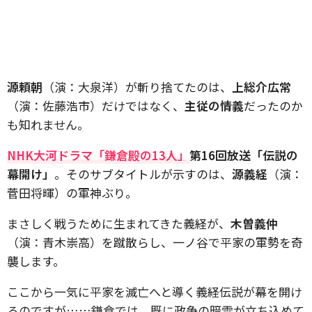
源頼朝
（演：大泉洋）が斬り捨てたのは、
上総介広常
（演：佐藤浩市）だけではなく、
主従の情義
だったのか
も知れません。
NHK大河ドラマ「鎌倉殿の13人」
第16回放送「伝説の
幕開け」
。そのサブタイトルが示すのは、
源義経
（演：
菅田将暉）の軍神ぶり。
まさしく戦うために生まれてきた義経が、
木曽義仲
（演：青木崇高）を蹴散らし、一ノ谷で平家の軍勢を奇
襲します。
ここから一気に平家を滅亡へと導く義経伝説が幕を開け
るのですが……鎌倉では、既に政争の暗雲が立ち込めて