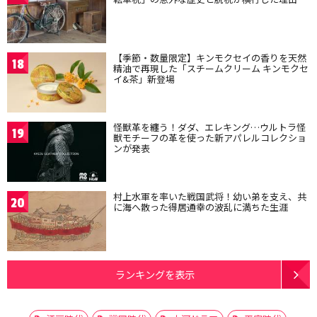
【季節・数量限定】キンモクセイの香りを天然
18
精油で再現した「スチームクリーム キンモクセ
イ&茶」新登場
怪獣革を纏う！ダダ、エレキング…ウルトラ怪
19
獣モチーフの革を使った新アパレルコレクショ
ンが発表
村上水軍を率いた戦国武将！幼い弟を支え、共
20
に海へ散った得居通幸の波乱に満ちた生涯
ランキングを表示