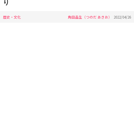
り
歴史・文化
角田晶生（つのだ あきお）
2022/04/26