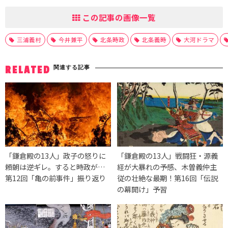
この記事の画像一覧
三浦義村
今井兼平
北条時政
北条義時
大河ドラマ
関連する記事
RELATED
「鎌倉殿の13人」政子の怒りに
「鎌倉殿の13人」戦闘狂・源義
頼朝は逆ギレ。すると時政が…
経が大暴れの予感、木曽義仲主
第12回「亀の前事件」振り返り
従の壮絶な最期！第16回「伝説
の幕開け」予習