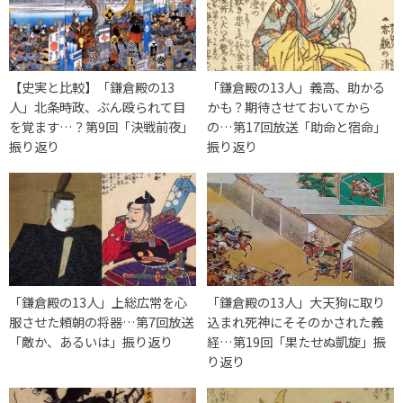
【史実と比較】「鎌倉殿の13
「鎌倉殿の13人」義高、助かる
人」北条時政、ぶん殴られて目
かも？期待させておいてから
を覚ます…？第9回「決戦前夜」
の…第17回放送「助命と宿命」
振り返り
振り返り
「鎌倉殿の13人」上総広常を心
「鎌倉殿の13人」大天狗に取り
服させた頼朝の将器…第7回放送
込まれ死神にそそのかされた義
「敵か、あるいは」振り返り
経…第19回「果たせぬ凱旋」振
り返り