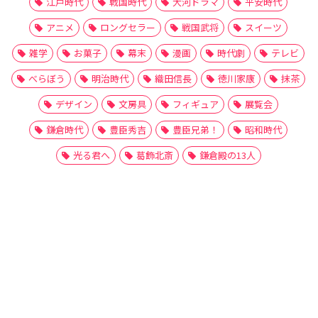
江戸時代
戦国時代
大河ドラマ
平安時代
アニメ
ロングセラー
戦国武将
スイーツ
雑学
お菓子
幕末
漫画
時代劇
テレビ
べらぼう
明治時代
織田信長
徳川家康
抹茶
デザイン
文房具
フィギュア
展覧会
鎌倉時代
豊臣秀吉
豊臣兄弟！
昭和時代
光る君へ
葛飾北斎
鎌倉殿の13人