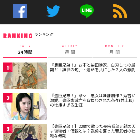
ランキング
RANKING
DAILY
WEEKLY
MONTHLY
24時間
週 間
月 間
『豊臣兄弟！』お市と柴田勝家、自刃しての最
1
期と「辞世の句」…運命を共にした２人の悲劇
『豊臣兄弟！』茶々＝悪女はほぼ創作？秀吉が
2
溺愛、豊臣家滅亡を背負わされた茶々(井上和)
の壮絶すぎる生涯
【豊臣兄弟！】22歳で散った長宗我部元親の天
3
才後継者・信親とは？武勇を奮った若武者の壮
絶な最期