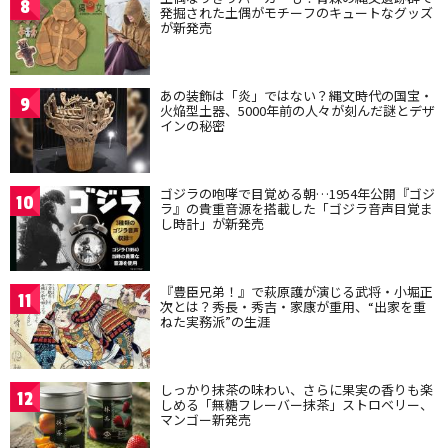
8
発掘された土偶がモチーフのキュートなグッズ
が新発売
あの装飾は「炎」ではない？縄文時代の国宝・
9
火焔型土器、5000年前の人々が刻んだ謎とデザ
インの秘密
ゴジラの咆哮で目覚める朝…1954年公開『ゴジ
10
ラ』の貴重音源を搭載した「ゴジラ音声目覚ま
し時計」が新発売
『豊臣兄弟！』で萩原護が演じる武将・小堀正
11
次とは？秀長・秀吉・家康が重用、“出家を重
ねた実務派”の生涯
しっかり抹茶の味わい、さらに果実の香りも楽
12
しめる「無糖フレーバー抹茶」ストロベリー、
マンゴー新発売