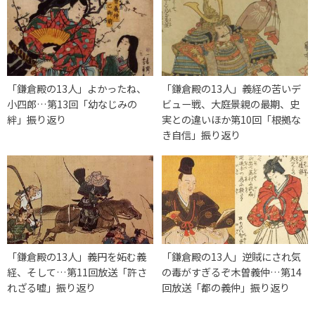
「鎌倉殿の13人」よかったね、
「鎌倉殿の13人」義経の苦いデ
小四郎…第13回「幼なじみの
ビュー戦、大庭景親の最期、史
絆」振り返り
実との違いほか第10回「根拠な
き自信」振り返り
「鎌倉殿の13人」義円を妬む義
「鎌倉殿の13人」逆賊にされ気
経、そして…第11回放送「許さ
の毒がすぎるぞ木曽義仲…第14
れざる嘘」振り返り
回放送「都の義仲」振り返り