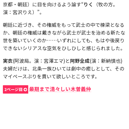
京都・朝廷）に目を向けるよう諭す“
りく
（牧の方。
演：宮沢りえ）”。
朝廷に近づき、その権威をもって武士の中で棟梁となる
か、朝廷の権威は戴きながら武士が武士を治める新たな
世を築いていくのか……いずれにしても、もはや後戻り
できないシリアスな空気をひしひしと感じられました。
実衣
(阿波局。演：宮澤エマ)と
阿野全成
(演：新納慎也)
夫婦だけは、北条一族ひいては劇中の癒しとして、その
マイペースぶりを貫いて欲しいところです。
最期まで清々しい木曽義仲
2ページ目