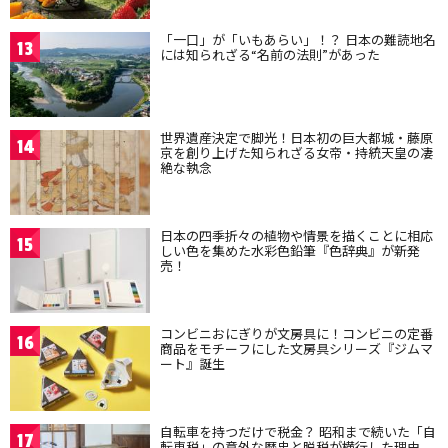
「一口」が「いもあらい」！？ 日本の難読地名
13
には知られざる“名前の法則”があった
世界遺産決定で脚光！日本初の巨大都城・藤原
14
京を創り上げた知られざる女帝・持統天皇の凄
絶な執念
日本の四季折々の植物や情景を描くことに相応
15
しい色を集めた水彩色鉛筆『色辞典』が新発
売！
コンビニおにぎりが文房具に！コンビニの定番
16
商品をモチーフにした文房具シリーズ『ジムマ
ート』誕生
自転車を持つだけで税金？ 昭和まで続いた「自
17
転車税」の意外な歴史と脱税が横行した理由