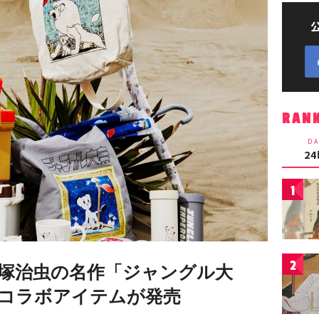
RAN
DA
2
1
2
塚治虫の名作「ジャングル大
によるコラボアイテムが発売