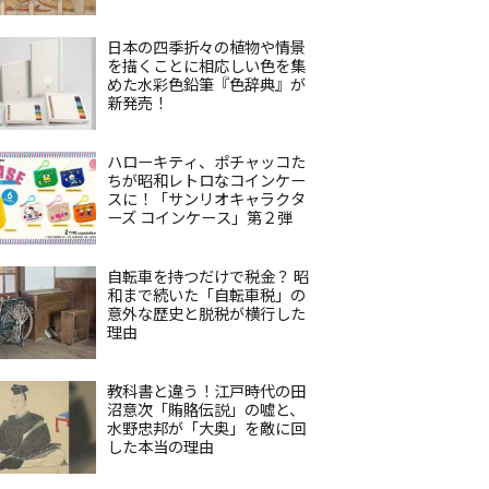
日本の四季折々の植物や情景
を描くことに相応しい色を集
めた水彩色鉛筆『色辞典』が
新発売！
ハローキティ、ポチャッコた
ちが昭和レトロなコインケー
スに！「サンリオキャラクタ
ーズ コインケース」第２弾
自転車を持つだけで税金？ 昭
和まで続いた「自転車税」の
意外な歴史と脱税が横行した
理由
教科書と違う！江戸時代の田
沼意次「賄賂伝説」の嘘と、
水野忠邦が「大奥」を敵に回
した本当の理由