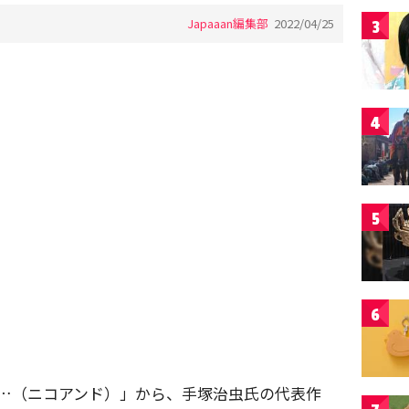
Japaaan編集部
2022/04/25
3
4
5
6
nd …（ニコアンド）」から、手塚治虫氏の代表作