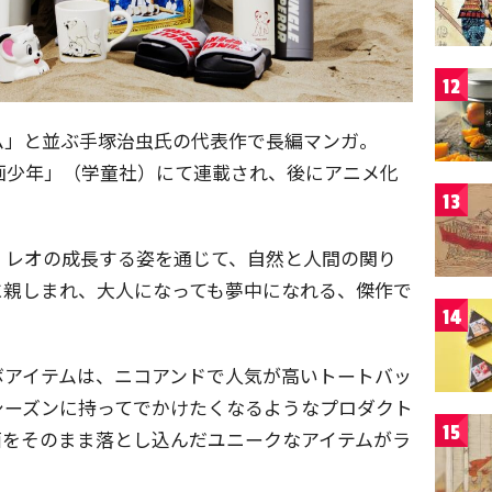
12
ム」と並ぶ手塚治虫氏の代表作で長編マンガ。
 「漫画少年」（学童社）にて連載され、後にアニメ化
13
・レオの成長する姿を通じて、自然と人間の関り
に親しまれ、大人になっても夢中になれる、傑作で
14
ボアイテムは、ニコアンドで人気が高いトートバッ
シーズンに持ってでかけたくなるようなプロダクト
15
面をそのまま落とし込んだユニークなアイテムがラ