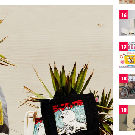
16
17
18
19