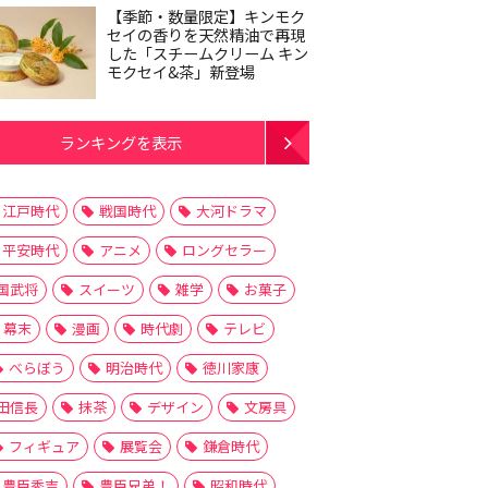
【季節・数量限定】キンモク
セイの香りを天然精油で再現
した「スチームクリーム キン
モクセイ&茶」新登場
ランキングを表示
江戸時代
戦国時代
大河ドラマ
平安時代
アニメ
ロングセラー
国武将
スイーツ
雑学
お菓子
幕末
漫画
時代劇
テレビ
べらぼう
明治時代
徳川家康
田信長
抹茶
デザイン
文房具
フィギュア
展覧会
鎌倉時代
豊臣秀吉
豊臣兄弟！
昭和時代