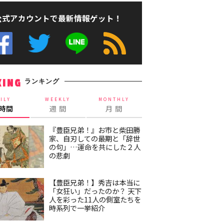
公式アカウントで最新情報ゲット！
ランキング
KING
ILY
WEEKLY
MONTHLY
4時間
週 間
月 間
『豊臣兄弟！』お市と柴田勝
家、自刃しての最期と「辞世
の句」…運命を共にした２人
の悲劇
【豊臣兄弟！】秀吉は本当に
「女狂い」だったのか？ 天下
人を彩った11人の側室たちを
時系列で一挙紹介