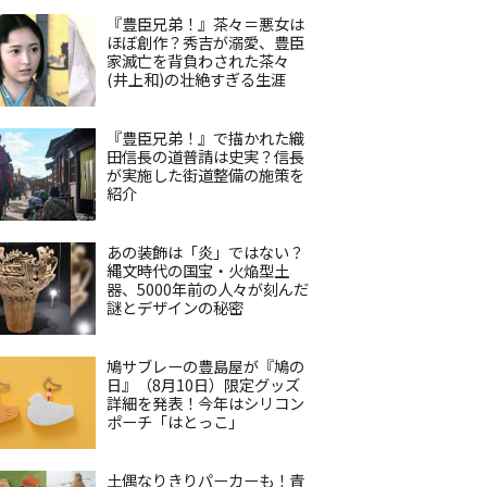
『豊臣兄弟！』茶々＝悪女は
ほぼ創作？秀吉が溺愛、豊臣
家滅亡を背負わされた茶々
(井上和)の壮絶すぎる生涯
『豊臣兄弟！』で描かれた織
田信長の道普請は史実？信長
が実施した街道整備の施策を
紹介
あの装飾は「炎」ではない？
縄文時代の国宝・火焔型土
器、5000年前の人々が刻んだ
謎とデザインの秘密
鳩サブレーの豊島屋が『鳩の
日』（8月10日）限定グッズ
詳細を発表！今年はシリコン
ポーチ「はとっこ」
土偶なりきりパーカーも！青