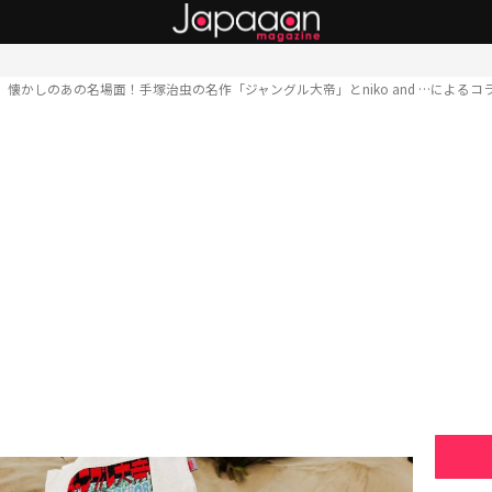
懐かしのあの名場面！手塚治虫の名作「ジャングル大帝」とniko and …による