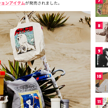
7
ションアイテム
が発売されました。
8
9
10
11