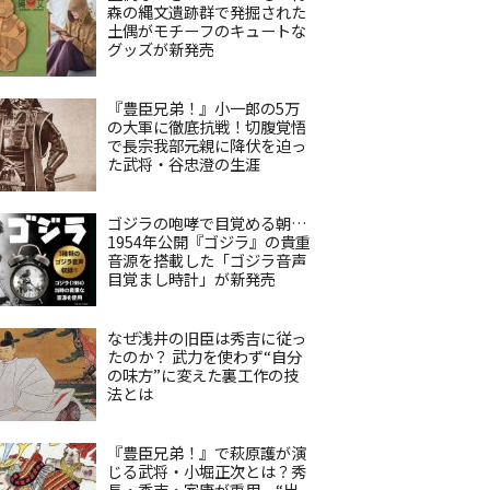
森の縄文遺跡群で発掘された
土偶がモチーフのキュートな
グッズが新発売
『豊臣兄弟！』小一郎の5万
の大軍に徹底抗戦！切腹覚悟
で長宗我部元親に降伏を迫っ
た武将・谷忠澄の生涯
ゴジラの咆哮で目覚める朝…
1954年公開『ゴジラ』の貴重
音源を搭載した「ゴジラ音声
目覚まし時計」が新発売
なぜ浅井の旧臣は秀吉に従っ
たのか？ 武力を使わず“自分
の味方”に変えた裏工作の技
法とは
『豊臣兄弟！』で萩原護が演
じる武将・小堀正次とは？秀
長・秀吉・家康が重用、“出