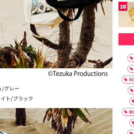
20
戦
ュ/グレー
ホワイト/ブラック
織