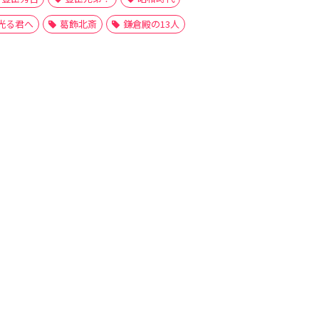
光る君へ
葛飾北斎
鎌倉殿の13人