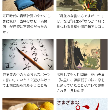
江戸時代の貨幣計算のややこし
「月並みな言い方ですが……」
さに驚け！当時はなぜ「両替
は、なぜ”月並み”なのか？月に
商」が経済に不可欠だったの
まつわる言葉や慣用句アレコレ
か？
万葉集の中の人たちもスポーツ
出家しても女性問題…花山天皇
に熱中していた！？遊びふけっ
（法皇）、藤原忯子の妹に恋を
て上司に怒られちゃうことも
し通っていたことがバレて襲撃
される「長徳の変」