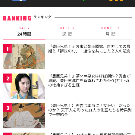
ランキング
RANKING
DAILY
WEEKLY
MONTHLY
24時間
週 間
月 間
『豊臣兄弟！』お市と柴田勝家、自刃しての最
1
期と「辞世の句」…運命を共にした２人の悲劇
『豊臣兄弟！』茶々＝悪女はほぼ創作？秀吉が
2
溺愛、豊臣家滅亡を背負わされた茶々(井上和)
の壮絶すぎる生涯
【豊臣兄弟！】秀吉は本当に「女狂い」だった
3
のか？ 天下人を彩った11人の側室たちを時系列
で一挙紹介
【豊臣兄弟！】22歳で散った長宗我部元親の天