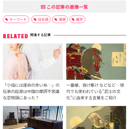
この記事の画像一覧
キーワード
日本語
語源
雑学
関連する記事
RELATED
「小指には運命の赤い糸…」の
一番槍、抜け駆け などなど…現
伝承の起源は中国の摩訶不思議
代でも使われている”武士の文
な恋物語にあった？
化”に由来する言葉をご紹介