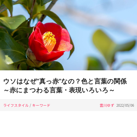
ウソはなぜ“真っ赤”なの？色と言葉の関係
～赤にまつわる言葉・表現いろいろ～
ライフスタイル
/
キーワード
雲川ゆず
2022/05/06