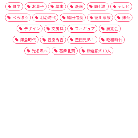
雑学
お菓子
幕末
漫画
時代劇
テレビ
べらぼう
明治時代
織田信長
徳川家康
抹茶
デザイン
文房具
フィギュア
展覧会
鎌倉時代
豊臣秀吉
豊臣兄弟！
昭和時代
光る君へ
葛飾北斎
鎌倉殿の13人