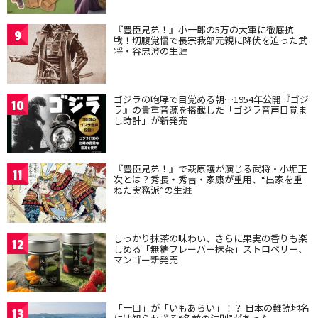
『豊臣兄弟！』小一郎の5万の大軍に徹底抗
9
戦！切腹覚悟で長宗我部元親に降伏を迫った武
将・谷忠澄の生涯
ゴジラの咆哮で目覚める朝…1954年公開『ゴジ
10
ラ』の貴重音源を搭載した「ゴジラ音声目覚ま
し時計」が新発売
『豊臣兄弟！』で萩原護が演じる武将・小堀正
11
次とは？秀長・秀吉・家康が重用、“出家を重
ねた実務派”の生涯
しっかり抹茶の味わい、さらに果実の香りも楽
12
しめる「無糖フレーバー抹茶」ストロベリー、
マンゴー新発売
「一口」が「いもあらい」！？ 日本の難読地名
13