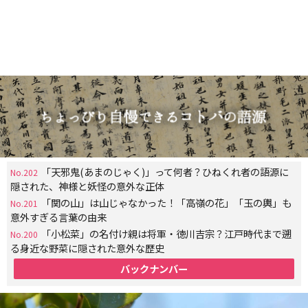
「天邪鬼(あまのじゃく)」って何者？ひねくれ者の語源に
No.202
隠された、神様と妖怪の意外な正体
「関の山」は山じゃなかった！「高嶺の花」「玉の輿」も
No.201
意外すぎる言葉の由来
「小松菜」の名付け親は将軍・徳川吉宗？江戸時代まで遡
No.200
る身近な野菜に隠された意外な歴史
バックナンバー