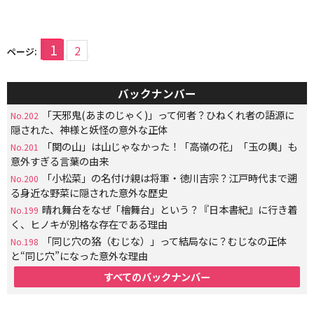
1
2
ページ:
バックナンバー
「天邪鬼(あまのじゃく)」って何者？ひねくれ者の語源に
No.202
隠された、神様と妖怪の意外な正体
「関の山」は山じゃなかった！「高嶺の花」「玉の輿」も
No.201
意外すぎる言葉の由来
「小松菜」の名付け親は将軍・徳川吉宗？江戸時代まで遡
No.200
る身近な野菜に隠された意外な歴史
晴れ舞台をなぜ「檜舞台」という？『日本書紀』に行き着
No.199
く、ヒノキが別格な存在である理由
「同じ穴の狢（むじな）」って結局なに？むじなの正体
No.198
と“同じ穴”になった意外な理由
すべてのバックナンバー