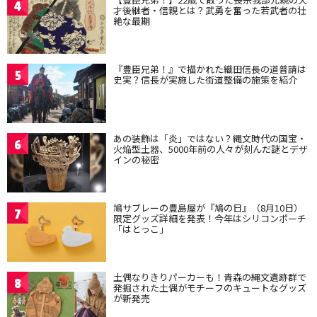
4
才後継者・信親とは？武勇を奮った若武者の壮
絶な最期
『豊臣兄弟！』で描かれた織田信長の道普請は
5
史実？信長が実施した街道整備の施策を紹介
あの装飾は「炎」ではない？縄文時代の国宝・
6
火焔型土器、5000年前の人々が刻んだ謎とデザ
インの秘密
鳩サブレーの豊島屋が『鳩の日』（8月10日）
7
限定グッズ詳細を発表！今年はシリコンポーチ
「はとっこ」
土偶なりきりパーカーも！青森の縄文遺跡群で
8
発掘された土偶がモチーフのキュートなグッズ
が新発売