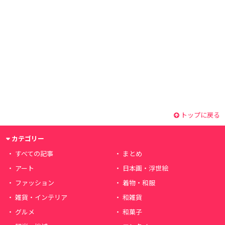
トップに戻る
カテゴリー
すべての記事
まとめ
アート
日本画・浮世絵
ファッション
着物・和服
雑貨・インテリア
和雑貨
グルメ
和菓子