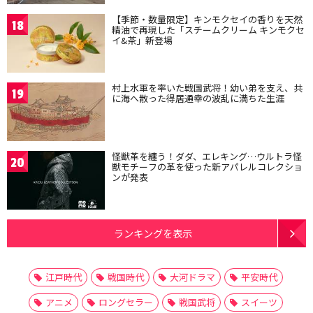
【季節・数量限定】キンモクセイの香りを天然
18
精油で再現した「スチームクリーム キンモクセ
イ&茶」新登場
村上水軍を率いた戦国武将！幼い弟を支え、共
19
に海へ散った得居通幸の波乱に満ちた生涯
怪獣革を纏う！ダダ、エレキング…ウルトラ怪
20
獣モチーフの革を使った新アパレルコレクショ
ンが発表
ランキングを表示
江戸時代
戦国時代
大河ドラマ
平安時代
アニメ
ロングセラー
戦国武将
スイーツ