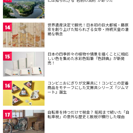
には知られざる“名前の法則”があった
世界遺産決定で脚光！日本初の巨大都城・藤原
14
京を創り上げた知られざる女帝・持統天皇の凄
絶な執念
日本の四季折々の植物や情景を描くことに相応
15
しい色を集めた水彩色鉛筆『色辞典』が新発
売！
コンビニおにぎりが文房具に！コンビニの定番
16
商品をモチーフにした文房具シリーズ『ジムマ
ート』誕生
自転車を持つだけで税金？ 昭和まで続いた「自
17
転車税」の意外な歴史と脱税が横行した理由