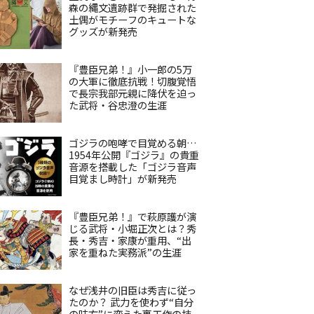
森の縄文遺跡群で発掘された
土偶がモチーフのキュートな
グッズが新発売
『豊臣兄弟！』小一郎の5万
の大軍に徹底抗戦！切腹覚悟
で長宗我部元親に降伏を迫っ
た武将・谷忠澄の生涯
ゴジラの咆哮で目覚める朝…
1954年公開『ゴジラ』の貴重
音源を搭載した「ゴジラ音声
目覚まし時計」が新発売
『豊臣兄弟！』で萩原護が演
じる武将・小堀正次とは？秀
長・秀吉・家康が重用、“出
家を重ねた実務派”の生涯
なぜ浅井の旧臣は秀吉に従っ
たのか？ 武力を使わず“自分
の味方”に変えた裏工作の技