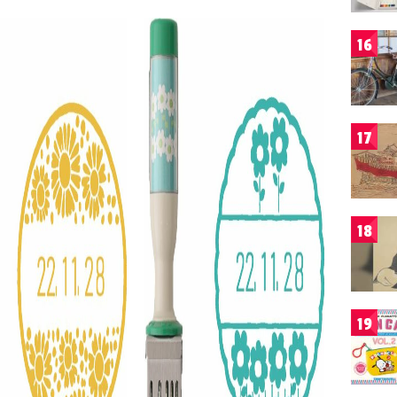
16
17
18
19