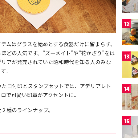
12
イテムはグラスを始めとする食器だけに留まらず、
ほどの人気です。”ズーメイト”や”花かざり”をは
13
デリアが発売されていた昭和時代を知る人のみな
ます。
いた日付印とスタンプセットでは、アデリアレト
14
トロで可愛い印章がアクセントに。
全２種のラインナップ。
15