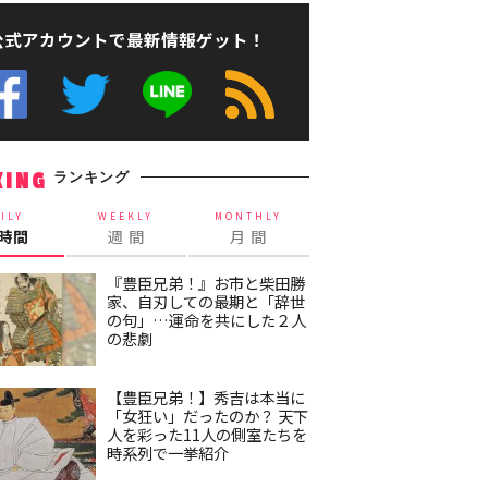
公式アカウントで最新情報ゲット！
ランキング
KING
ILY
WEEKLY
MONTHLY
4時間
週 間
月 間
『豊臣兄弟！』お市と柴田勝
家、自刃しての最期と「辞世
の句」…運命を共にした２人
の悲劇
【豊臣兄弟！】秀吉は本当に
「女狂い」だったのか？ 天下
人を彩った11人の側室たちを
時系列で一挙紹介