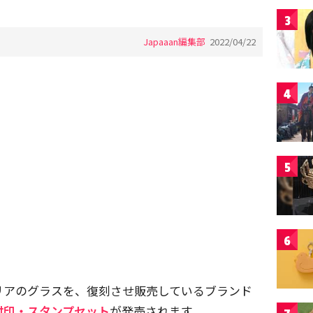
3
Japaaan編集部
2022/04/22
4
5
6
リアのグラスを、復刻させ販売しているブランド
付印・スタンプセット
が発売されます。