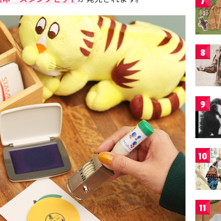
7
8
9
10
11