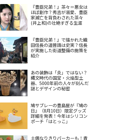
『豊臣兄弟！』茶々＝悪女は
ほぼ創作？秀吉が溺愛、豊臣
家滅亡を背負わされた茶々
(井上和)の壮絶すぎる生涯
『豊臣兄弟！』で描かれた織
田信長の道普請は史実？信長
が実施した街道整備の施策を
紹介
あの装飾は「炎」ではない？
縄文時代の国宝・火焔型土
器、5000年前の人々が刻んだ
謎とデザインの秘密
鳩サブレーの豊島屋が『鳩の
日』（8月10日）限定グッズ
詳細を発表！今年はシリコン
ポーチ「はとっこ」
土偶なりきりパーカーも！青