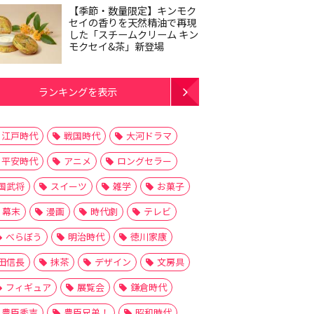
【季節・数量限定】キンモク
セイの香りを天然精油で再現
した「スチームクリーム キン
モクセイ&茶」新登場
ランキングを表示
江戸時代
戦国時代
大河ドラマ
平安時代
アニメ
ロングセラー
国武将
スイーツ
雑学
お菓子
幕末
漫画
時代劇
テレビ
べらぼう
明治時代
徳川家康
田信長
抹茶
デザイン
文房具
フィギュア
展覧会
鎌倉時代
豊臣秀吉
豊臣兄弟！
昭和時代