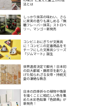
法とは
しっかり抹茶の味わい、さら
に果実の香りも楽しめる「無
糖フレーバー抹茶」ストロベ
リー、マンゴー新発売
コンビニおにぎりが文房具
に！コンビニの定番商品をモ
チーフにした文房具シリーズ
『ジムマート』誕生
世界遺産決定で脚光！日本初
の巨大都城・藤原京を創り上
げた知られざる女帝・持統天
皇の凄絶な執念
日本の四季折々の植物や情景
を描くことに相応しい色を集
めた水彩色鉛筆『色辞典』が
新発売！