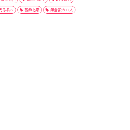
光る君へ
葛飾北斎
鎌倉殿の13人