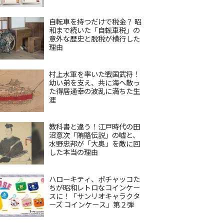
自転車を持つだけで税金？ 昭
和まで続いた「自転車税」の
意外な歴史と脱税が横行した
理由
村上水軍を率いた戦国武将！
幼い弟を支え、共に海へ散っ
た得居通幸の波乱に満ちた生
涯
教科書と違う！江戸時代の田
沼意次「賄賂伝説」の嘘と、
水野忠邦が「大奥」を敵に回
した本当の理由
ハローキティ、ポチャッコた
ちが昭和レトロなコインケー
スに！「サンリオキャラクタ
ーズ コインケース」第２弾