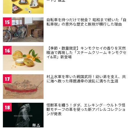
自転車を持つだけで税金？ 昭和まで続いた「自
15
転車税」の意外な歴史と脱税が横行した理由
【季節・数量限定】キンモクセイの香りを天然
16
精油で再現した「スチームクリーム キンモクセ
イ&茶」新登場
村上水軍を率いた戦国武将！幼い弟を支え、共
17
に海へ散った得居通幸の波乱に満ちた生涯
怪獣革を纏う！ダダ、エレキング…ウルトラ怪
18
獣モチーフの革を使った新アパレルコレクショ
ンが発表