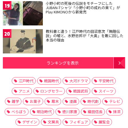
小野小町の死後の伝説をモチーフにした
19
JUBAN-Tシャツ「小野小町の成れの果て」が
Play KIMONOから新発売
教科書と違う！江戸時代の田沼意次「賄賂伝
20
説」の嘘と、水野忠邦が「大奥」を敵に回した
本当の理由
ランキングを表示
江戸時代
戦国時代
大河ドラマ
平安時代
アニメ
ロングセラー
戦国武将
スイーツ
雑学
お菓子
幕末
漫画
時代劇
テレビ
べらぼう
明治時代
徳川家康
織田信長
抹茶
デザイン
文房具
フィギュア
展覧会