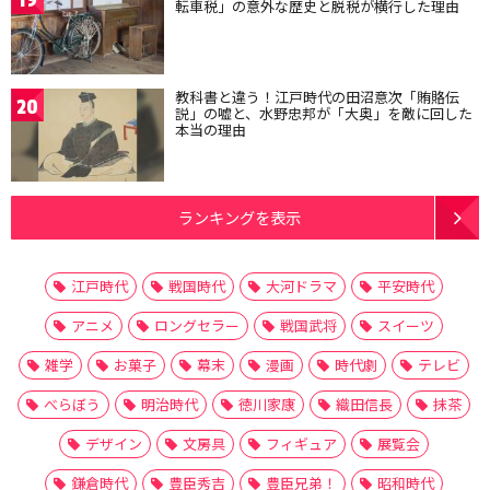
19
転車税」の意外な歴史と脱税が横行した理由
教科書と違う！江戸時代の田沼意次「賄賂伝
20
説」の嘘と、水野忠邦が「大奥」を敵に回した
本当の理由
ランキングを表示
江戸時代
戦国時代
大河ドラマ
平安時代
アニメ
ロングセラー
戦国武将
スイーツ
雑学
お菓子
幕末
漫画
時代劇
テレビ
べらぼう
明治時代
徳川家康
織田信長
抹茶
デザイン
文房具
フィギュア
展覧会
鎌倉時代
豊臣秀吉
豊臣兄弟！
昭和時代