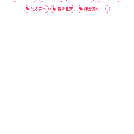
光る君へ
葛飾北斎
鎌倉殿の13人