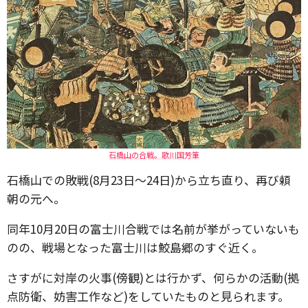
石橋山の合戦。歌川国芳筆
石橋山での敗戦(8月23日～24日)から立ち直り、再び頼
朝の元へ。
同年10月20日の富士川合戦では名前が挙がっていないも
のの、戦場となった富士川は鮫島郷のすぐ近く。
さすがに対岸の火事(傍観)とは行かず、何らかの活動(拠
点防衛、妨害工作など)をしていたものと見られます。