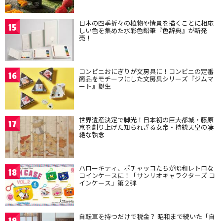
日本の四季折々の植物や情景を描くことに相応
15
しい色を集めた水彩色鉛筆『色辞典』が新発
売！
コンビニおにぎりが文房具に！コンビニの定番
16
商品をモチーフにした文房具シリーズ『ジムマ
ート』誕生
世界遺産決定で脚光！日本初の巨大都城・藤原
17
京を創り上げた知られざる女帝・持統天皇の凄
絶な執念
ハローキティ、ポチャッコたちが昭和レトロな
18
コインケースに！「サンリオキャラクターズ コ
インケース」第２弾
自転車を持つだけで税金？ 昭和まで続いた「自