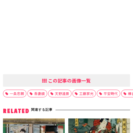
この記事の画像一覧
一条忠頼
吾妻鏡
天野遠景
工藤家光
平安時代
榛
関連する記事
RELATED