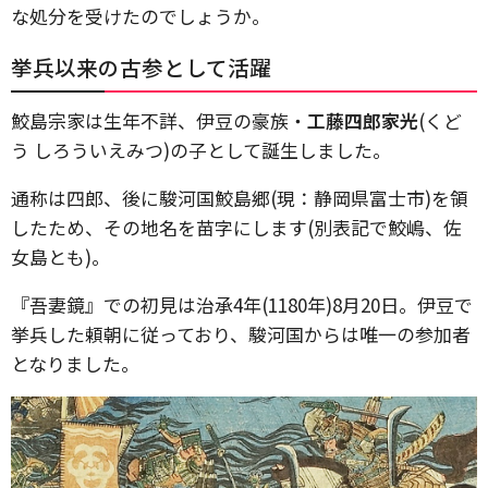
な処分を受けたのでしょうか。
挙兵以来の古参として活躍
鮫島宗家は生年不詳、伊豆の豪族・
工藤四郎家光
(くど
う しろういえみつ)の子として誕生しました。
通称は四郎、後に駿河国鮫島郷(現：静岡県富士市)を領
したため、その地名を苗字にします(別表記で鮫嶋、佐
女島とも)。
『吾妻鏡』での初見は治承4年(1180年)8月20日。伊豆で
挙兵した頼朝に従っており、駿河国からは唯一の参加者
となりました。