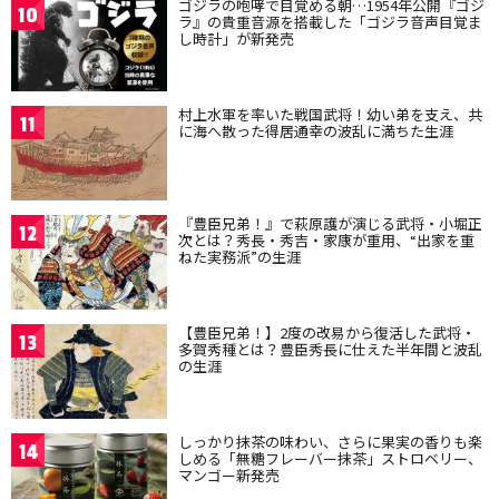
ゴジラの咆哮で目覚める朝…1954年公開『ゴジ
10
ラ』の貴重音源を搭載した「ゴジラ音声目覚ま
し時計」が新発売
村上水軍を率いた戦国武将！幼い弟を支え、共
11
に海へ散った得居通幸の波乱に満ちた生涯
『豊臣兄弟！』で萩原護が演じる武将・小堀正
12
次とは？秀長・秀吉・家康が重用、“出家を重
ねた実務派”の生涯
【豊臣兄弟！】2度の改易から復活した武将・
13
多賀秀種とは？豊臣秀長に仕えた半年間と波乱
の生涯
しっかり抹茶の味わい、さらに果実の香りも楽
14
しめる「無糖フレーバー抹茶」ストロベリー、
マンゴー新発売