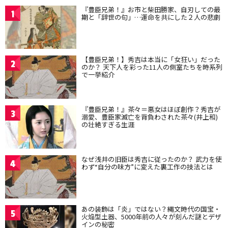
『豊臣兄弟！』お市と柴田勝家、自刃しての最
1
期と「辞世の句」…運命を共にした２人の悲劇
【豊臣兄弟！】秀吉は本当に「女狂い」だった
2
のか？ 天下人を彩った11人の側室たちを時系列
で一挙紹介
『豊臣兄弟！』茶々＝悪女はほぼ創作？秀吉が
3
溺愛、豊臣家滅亡を背負わされた茶々(井上和)
の壮絶すぎる生涯
なぜ浅井の旧臣は秀吉に従ったのか？ 武力を使
4
わず“自分の味方”に変えた裏工作の技法とは
あの装飾は「炎」ではない？縄文時代の国宝・
5
火焔型土器、5000年前の人々が刻んだ謎とデザ
インの秘密