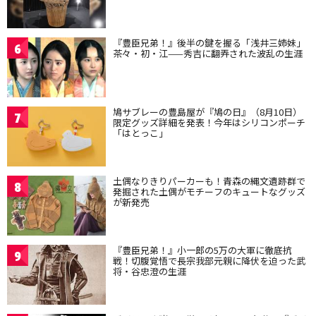
『豊臣兄弟！』後半の鍵を握る「浅井三姉妹」
6
茶々・初・江——秀吉に翻弄された波乱の生涯
鳩サブレーの豊島屋が『鳩の日』（8月10日）
7
限定グッズ詳細を発表！今年はシリコンポーチ
「はとっこ」
土偶なりきりパーカーも！青森の縄文遺跡群で
8
発掘された土偶がモチーフのキュートなグッズ
が新発売
『豊臣兄弟！』小一郎の5万の大軍に徹底抗
9
戦！切腹覚悟で長宗我部元親に降伏を迫った武
将・谷忠澄の生涯