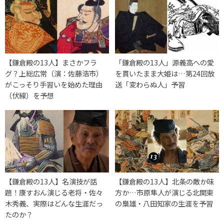
【鎌倉殿の13人】まさかフラ
「鎌倉殿の13人」源義高への愛
グ？上総広常（演：佐藤浩市）
を貫いたまま大姫は…第24回放
がこっそり手習いを始めた理由
送「変わらぬ人」予習
（伏線）を予想
【鎌倉殿の13人】名演技が話
【鎌倉殿の13人】北条の敵か味
題！康すおん演じる老将・佐々
方か…市原隼人が演じる北関東
木秀義、実際はどんな生涯だっ
の梟雄・八田知家の生涯を予習
たのか？