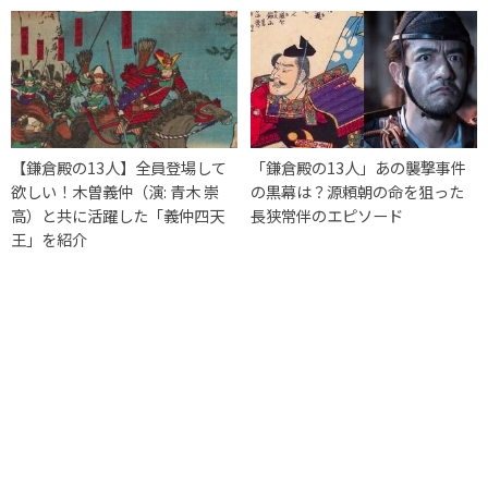
【鎌倉殿の13人】全員登場して
「鎌倉殿の13人」あの襲撃事件
欲しい！木曽義仲（演: 青木 崇
の黒幕は？源頼朝の命を狙った
高）と共に活躍した「義仲四天
長狭常伴のエピソード
王」を紹介