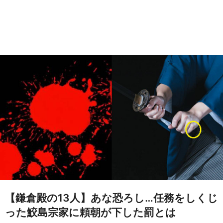
【鎌倉殿の13人】あな恐ろし…任務をしくじ
った鮫島宗家に頼朝が下した罰とは