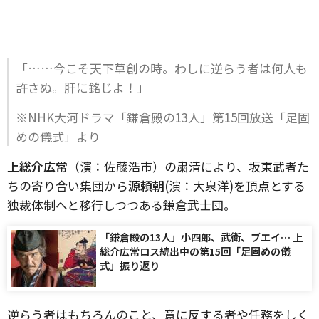
「……今こそ天下草創の時。わしに逆らう者は何人も
許さぬ。肝に銘じよ！」
※NHK大河ドラマ「鎌倉殿の13人」第15回放送「足固
めの儀式」より
上総介広常
（演：佐藤浩市）の粛清により、坂東武者た
ちの寄り合い集団から
源頼朝
(演：大泉洋)を頂点とする
独裁体制へと移行しつつある鎌倉武士団。
「鎌倉殿の13人」小四郎、武衛、ブエイ… 上
総介広常ロス続出中の第15回「足固めの儀
式」振り返り
逆らう者はもちろんのこと、意に反する者や任務をしく