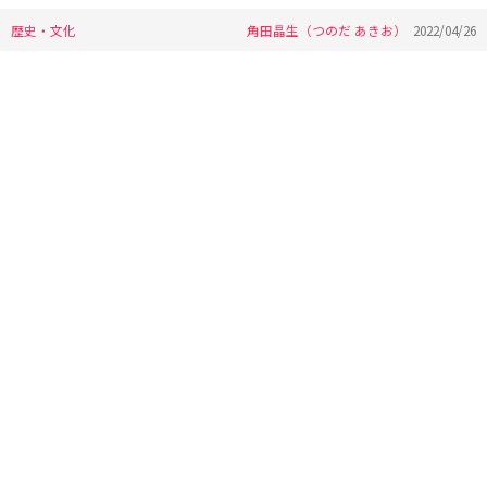
歴史・文化
角田晶生（つのだ あきお）
2022/04/26