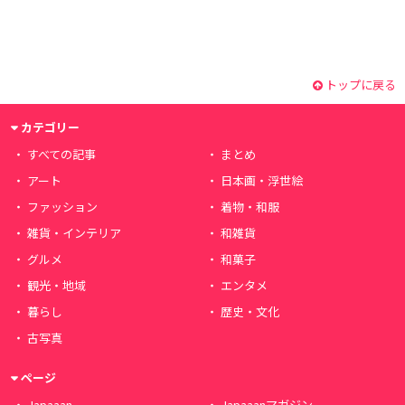
トップに戻る
カテゴリー
すべての記事
まとめ
アート
日本画・浮世絵
ファッション
着物・和服
雑貨・インテリア
和雑貨
グルメ
和菓子
観光・地域
エンタメ
暮らし
歴史・文化
古写真
ページ
Japaaan
Japaaanマガジン