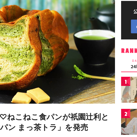
RAN
DA
2
1
2
♡ねこねこ食パンが祇園辻利と
パン まっ茶トラ」を発売