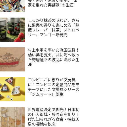
家を重ねた実務派”の生涯
しっかり抹茶の味わい、さら
に果実の香りも楽しめる「無
糖フレーバー抹茶」ストロベ
リー、マンゴー新発売
村上水軍を率いた戦国武将！
幼い弟を支え、共に海へ散っ
た得居通幸の波乱に満ちた生
涯
コンビニおにぎりが文房具
に！コンビニの定番商品をモ
チーフにした文房具シリーズ
『ジムマート』誕生
世界遺産決定で脚光！日本初
の巨大都城・藤原京を創り上
げた知られざる女帝・持統天
皇の凄絶な執念