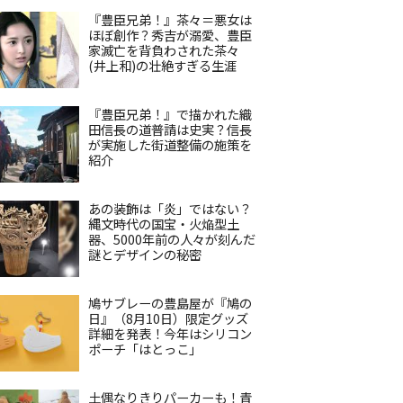
『豊臣兄弟！』茶々＝悪女は
ほぼ創作？秀吉が溺愛、豊臣
家滅亡を背負わされた茶々
(井上和)の壮絶すぎる生涯
『豊臣兄弟！』で描かれた織
田信長の道普請は史実？信長
が実施した街道整備の施策を
紹介
あの装飾は「炎」ではない？
縄文時代の国宝・火焔型土
器、5000年前の人々が刻んだ
謎とデザインの秘密
鳩サブレーの豊島屋が『鳩の
日』（8月10日）限定グッズ
詳細を発表！今年はシリコン
ポーチ「はとっこ」
土偶なりきりパーカーも！青