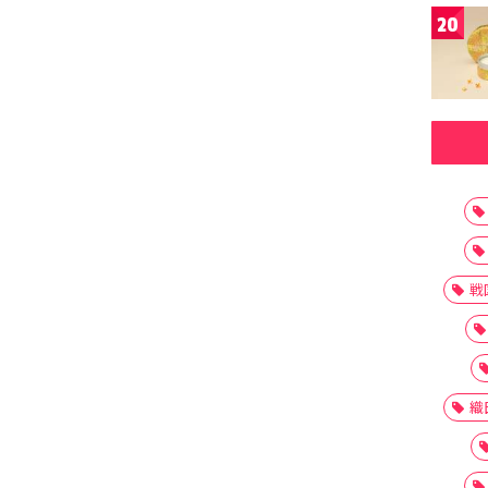
20
戦
織