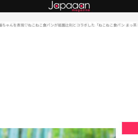
猫ちゃんを表現♡ねこねこ食パンが祇園辻利とコラボした「ねこねこ食パン まっ茶