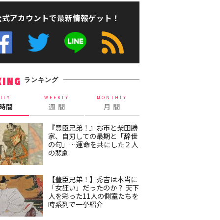
公式アカウントで最新情報ゲット！
ランキング
KING
ILY
WEEKLY
MONTHLY
4時間
週 間
月 間
『豊臣兄弟！』お市と柴田勝
家、自刃しての最期と「辞世
の句」…運命を共にした２人
の悲劇
【豊臣兄弟！】秀吉は本当に
「女狂い」だったのか？ 天下
人を彩った11人の側室たちを
時系列で一挙紹介