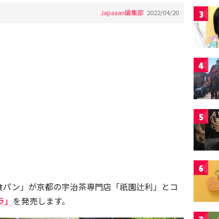
Japaaan編集部
2022/04/20
3
4
5
6
食パン」が京都の宇治茶専門店「祇園辻利」とコ
ラ」
を発売します。