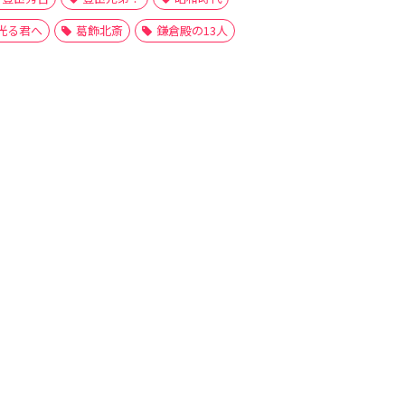
光る君へ
葛飾北斎
鎌倉殿の13人