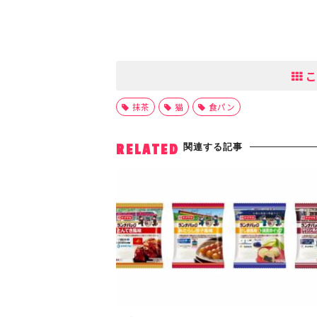
こ
抹茶
猫
食パン
関連する記事
RELATED