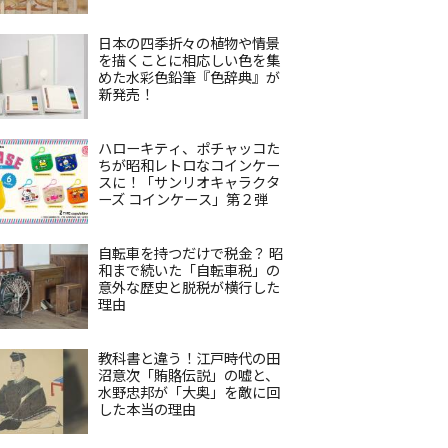
日本の四季折々の植物や情景
を描くことに相応しい色を集
めた水彩色鉛筆『色辞典』が
新発売！
ハローキティ、ポチャッコた
ちが昭和レトロなコインケー
スに！「サンリオキャラクタ
ーズ コインケース」第２弾
自転車を持つだけで税金？ 昭
和まで続いた「自転車税」の
意外な歴史と脱税が横行した
理由
教科書と違う！江戸時代の田
沼意次「賄賂伝説」の嘘と、
水野忠邦が「大奥」を敵に回
した本当の理由