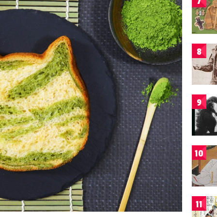
7
8
9
10
11