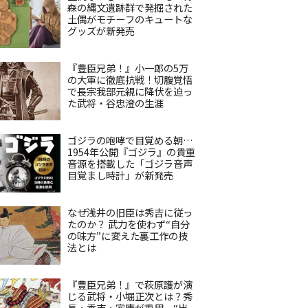
森の縄文遺跡群で発掘された
土偶がモチーフのキュートな
グッズが新発売
『豊臣兄弟！』小一郎の5万
の大軍に徹底抗戦！切腹覚悟
で長宗我部元親に降伏を迫っ
た武将・谷忠澄の生涯
ゴジラの咆哮で目覚める朝…
1954年公開『ゴジラ』の貴重
音源を搭載した「ゴジラ音声
目覚まし時計」が新発売
なぜ浅井の旧臣は秀吉に従っ
たのか？ 武力を使わず“自分
の味方”に変えた裏工作の技
法とは
『豊臣兄弟！』で萩原護が演
じる武将・小堀正次とは？秀
長・秀吉・家康が重用、“出