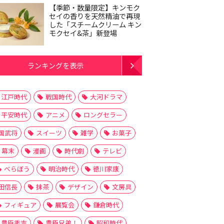
【季節・数量限定】キンモク
セイの香りを天然精油で再現
した「スチームクリーム キン
モクセイ&茶」新登場
ランキングを表示
江戸時代
戦国時代
大河ドラマ
平安時代
アニメ
ロングセラー
国武将
スイーツ
雑学
お菓子
幕末
漫画
時代劇
テレビ
べらぼう
明治時代
徳川家康
田信長
抹茶
デザイン
文房具
フィギュア
展覧会
鎌倉時代
豊臣秀吉
豊臣兄弟！
昭和時代