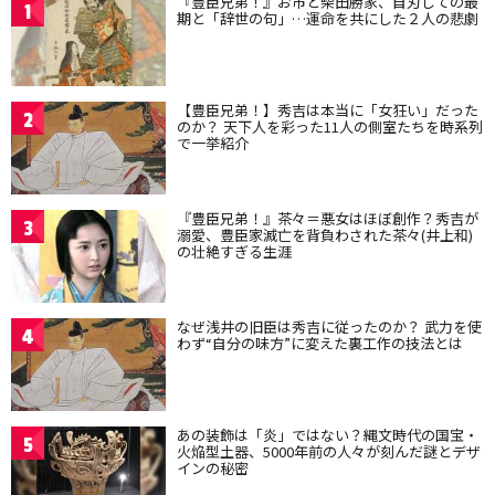
『豊臣兄弟！』お市と柴田勝家、自刃しての最
1
期と「辞世の句」…運命を共にした２人の悲劇
【豊臣兄弟！】秀吉は本当に「女狂い」だった
2
のか？ 天下人を彩った11人の側室たちを時系列
で一挙紹介
『豊臣兄弟！』茶々＝悪女はほぼ創作？秀吉が
3
溺愛、豊臣家滅亡を背負わされた茶々(井上和)
の壮絶すぎる生涯
なぜ浅井の旧臣は秀吉に従ったのか？ 武力を使
4
わず“自分の味方”に変えた裏工作の技法とは
あの装飾は「炎」ではない？縄文時代の国宝・
5
火焔型土器、5000年前の人々が刻んだ謎とデザ
インの秘密