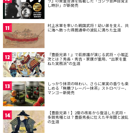
ラ』の貴重音源を搭載した「ゴジラ音声目覚ま
し時計」が新発売
村上水軍を率いた戦国武将！幼い弟を支え、共
11
に海へ散った得居通幸の波乱に満ちた生涯
『豊臣兄弟！』で萩原護が演じる武将・小堀正
12
次とは？秀長・秀吉・家康が重用、“出家を重
ねた実務派”の生涯
しっかり抹茶の味わい、さらに果実の香りも楽
13
しめる「無糖フレーバー抹茶」ストロベリー、
マンゴー新発売
【豊臣兄弟！】2度の改易から復活した武将・
14
多賀秀種とは？豊臣秀長に仕えた半年間と波乱
の生涯