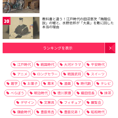
教科書と違う！江戸時代の田沼意次「賄賂伝
20
説」の嘘と、水野忠邦が「大奥」を敵に回した
本当の理由
ランキングを表示
江戸時代
戦国時代
大河ドラマ
平安時代
アニメ
ロングセラー
戦国武将
スイーツ
雑学
お菓子
幕末
漫画
時代劇
テレビ
べらぼう
明治時代
徳川家康
織田信長
抹茶
デザイン
文房具
フィギュア
展覧会
鎌倉時代
豊臣秀吉
豊臣兄弟！
昭和時代