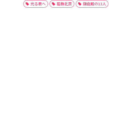
光る君へ
葛飾北斎
鎌倉殿の13人