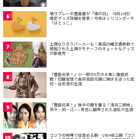
鳩サブレーの豊島屋が『鳩の日』（8月10日）
6
限定グッズ詳細を発表！今年はシリコンポーチ
「はとっこ」
土偶なりきりパーカーも！青森の縄文遺跡群で
7
発掘された土偶がモチーフのキュートなグッズ
が新発売
『豊臣兄弟！』小一郎の5万の大軍に徹底抗
8
戦！切腹覚悟で長宗我部元親に降伏を迫った武
将・谷忠澄の生涯
『豊臣兄弟！』後半の鍵を握る「浅井三姉妹」
9
茶々・初・江——秀吉に翻弄された波乱の生涯
ゴジラの咆哮で目覚める朝…1954年公開『ゴジ
10