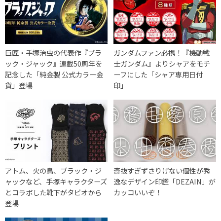
巨匠・手塚治虫の代表作『ブラ
ガンダムファン必携！『機動戦
ック・ジャック』連載50周年を
士ガンダム』よりシャアをモチ
記念した「純金製 公式カラー金
ーフにした「シャア専用日付
貨」登場
印」
アトム、火の鳥、ブラック・ジ
奇抜すぎずさりげない個性が秀
ャックなど、手塚キャラクターズ
逸なデザイン印鑑「DEZAIN」が
とコラボした靴下がタビオから
カッコいいぞ！
登場