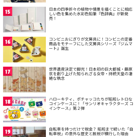
日本の四季折々の植物や情景を描くことに相応
15
しい色を集めた水彩色鉛筆『色辞典』が新発
売！
コンビニおにぎりが文房具に！コンビニの定番
16
商品をモチーフにした文房具シリーズ『ジムマ
ート』誕生
世界遺産決定で脚光！日本初の巨大都城・藤原
17
京を創り上げた知られざる女帝・持統天皇の凄
絶な執念
ハローキティ、ポチャッコたちが昭和レトロな
18
コインケースに！「サンリオキャラクターズ コ
インケース」第２弾
自転車を持つだけで税金？ 昭和まで続いた「自
19
転車税」の意外な歴史と脱税が横行した理由