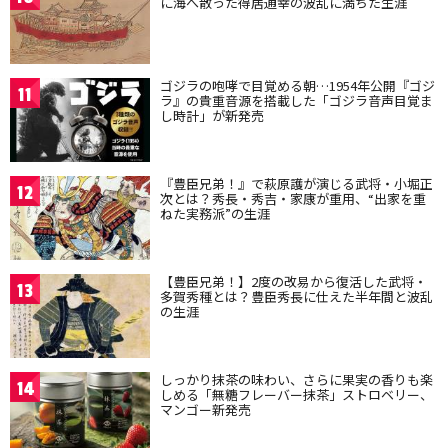
に海へ散った得居通幸の波乱に満ちた生涯
ゴジラの咆哮で目覚める朝…1954年公開『ゴジ
11
ラ』の貴重音源を搭載した「ゴジラ音声目覚ま
し時計」が新発売
『豊臣兄弟！』で萩原護が演じる武将・小堀正
12
次とは？秀長・秀吉・家康が重用、“出家を重
ねた実務派”の生涯
【豊臣兄弟！】2度の改易から復活した武将・
13
多賀秀種とは？豊臣秀長に仕えた半年間と波乱
の生涯
しっかり抹茶の味わい、さらに果実の香りも楽
14
しめる「無糖フレーバー抹茶」ストロベリー、
マンゴー新発売