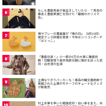
もしも豊臣秀長が長生きしていたら…？秀吉の
6
暴走と豊臣家滅亡を防げた「最強のカリスマ
性」
鳩サブレーの豊島屋が『鳩の日』（8月10日）
7
限定グッズ詳細を発表！今年はシリコンポーチ
「はとっこ」
『豊臣兄弟！』小一郎の5万の大軍に徹底抗
8
戦！切腹覚悟で長宗我部元親に降伏を迫った武
将・谷忠澄の生涯
土偶なりきりパーカーも！青森の縄文遺跡群で
9
発掘された土偶がモチーフのキュートなグッズ
が新発売
村上水軍を率いた戦国武将！幼い弟を支え、共
10