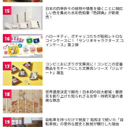
日本の四季折々の植物や情景を描くことに相応
15
しい色を集めた水彩色鉛筆『色辞典』が新発
売！
ハローキティ、ポチャッコたちが昭和レトロな
16
コインケースに！「サンリオキャラクターズ コ
インケース」第２弾
コンビニおにぎりが文房具に！コンビニの定番
17
商品をモチーフにした文房具シリーズ『ジムマ
ート』誕生
世界遺産決定で脚光！日本初の巨大都城・藤原
18
京を創り上げた知られざる女帝・持統天皇の凄
絶な執念
自転車を持つだけで税金？ 昭和まで続いた「自
19
転車税」の意外な歴史と脱税が横行した理由