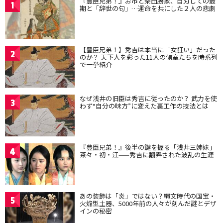
『豊臣兄弟！』お市と柴田勝家、自刃しての最
1
期と「辞世の句」…運命を共にした２人の悲劇
【豊臣兄弟！】秀吉は本当に「女狂い」だった
2
のか？ 天下人を彩った11人の側室たちを時系列
で一挙紹介
なぜ浅井の旧臣は秀吉に従ったのか？ 武力を使
3
わず“自分の味方”に変えた裏工作の技法とは
『豊臣兄弟！』後半の鍵を握る「浅井三姉妹」
4
茶々・初・江——秀吉に翻弄された波乱の生涯
あの装飾は「炎」ではない？縄文時代の国宝・
5
火焔型土器、5000年前の人々が刻んだ謎とデザ
インの秘密