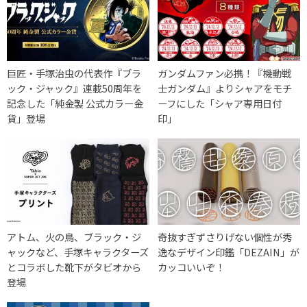
巨匠・手塚治虫の代表作『ブラ
ガンダムファン必携！『機動戦
ック・ジャック』連載50周年を
士ガンダム』よりシャアをモチ
記念した「純金製 公式カラー金
ーフにした「シャア専用日付
貨」登場
印」
アトム、火の鳥、ブラック・ジ
奇抜すぎずさりげない個性が秀
ャックなど、手塚キャラクターズ
逸なデザイン印鑑「DEZAIN」が
とコラボした靴下がタビオから
カッコいいぞ！
登場