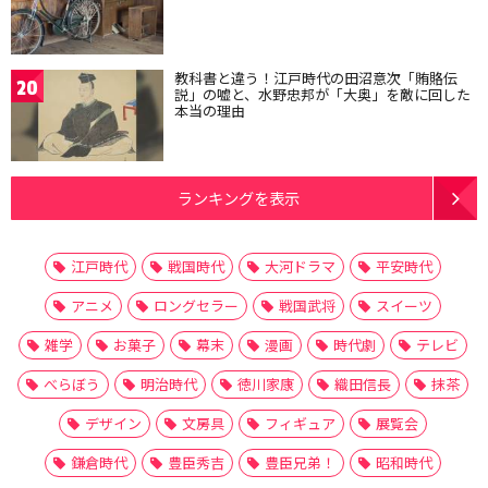
教科書と違う！江戸時代の田沼意次「賄賂伝
20
説」の嘘と、水野忠邦が「大奥」を敵に回した
本当の理由
ランキングを表示
江戸時代
戦国時代
大河ドラマ
平安時代
アニメ
ロングセラー
戦国武将
スイーツ
雑学
お菓子
幕末
漫画
時代劇
テレビ
べらぼう
明治時代
徳川家康
織田信長
抹茶
デザイン
文房具
フィギュア
展覧会
鎌倉時代
豊臣秀吉
豊臣兄弟！
昭和時代