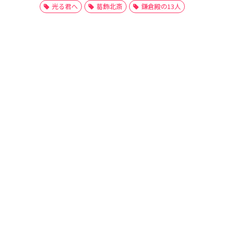
光る君へ
葛飾北斎
鎌倉殿の13人