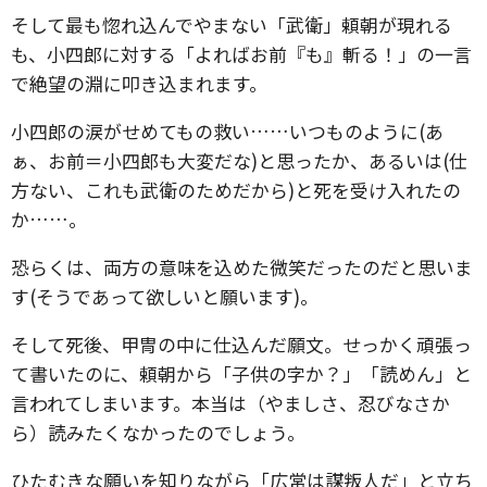
そして最も惚れ込んでやまない「武衛」頼朝が現れる
も、小四郎に対する「よればお前『も』斬る！」の一言
で絶望の淵に叩き込まれます。
小四郎の涙がせめてもの救い……いつものように(あ
ぁ、お前＝小四郎も大変だな)と思ったか、あるいは(仕
方ない、これも武衛のためだから)と死を受け入れたの
か……。
恐らくは、両方の意味を込めた微笑だったのだと思いま
す(そうであって欲しいと願います)。
そして死後、甲冑の中に仕込んだ願文。せっかく頑張っ
て書いたのに、頼朝から「子供の字か？」「読めん」と
言われてしまいます。本当は（やましさ、忍びなさか
ら）読みたくなかったのでしょう。
ひたむきな願いを知りながら「広常は謀叛人だ」と立ち