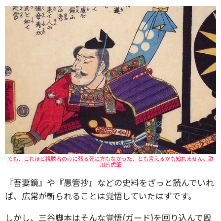
でも、これほど視聴者の心に残る死に方もなかった、とも言えるかも知れません。歌
川芳虎筆
『吾妻鏡』や『愚管抄』などの史料をざっと読んでいれ
ば、広常が斬られることは覚悟していたはずです。
しかし、三谷脚本はそんな覚悟(ガード)を回り込んで殴