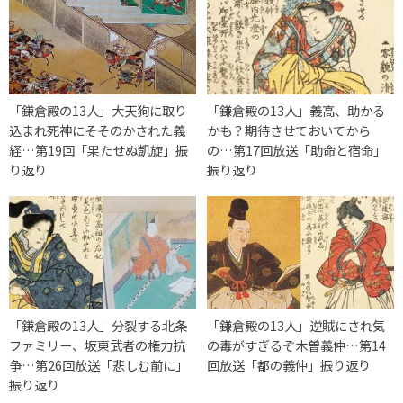
「鎌倉殿の13人」大天狗に取り
「鎌倉殿の13人」義高、助かる
込まれ死神にそそのかされた義
かも？期待させておいてから
経…第19回「果たせぬ凱旋」振
の…第17回放送「助命と宿命」
り返り
振り返り
「鎌倉殿の13人」分裂する北条
「鎌倉殿の13人」逆賊にされ気
ファミリー、坂東武者の権力抗
の毒がすぎるぞ木曽義仲…第14
争…第26回放送「悲しむ前に」
回放送「都の義仲」振り返り
振り返り