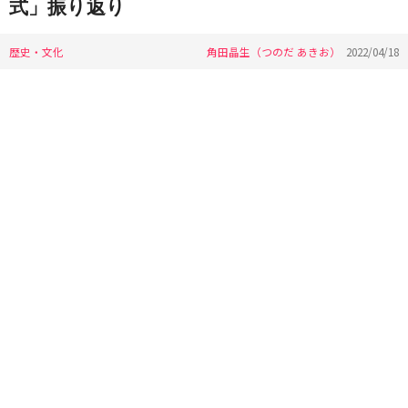
式」振り返り
歴史・文化
角田晶生（つのだ あきお）
2022/04/18