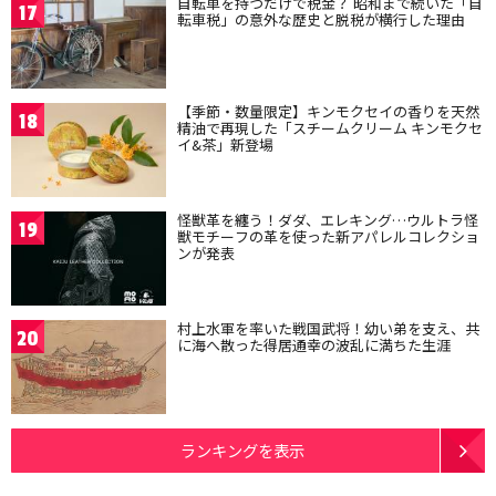
自転車を持つだけで税金？ 昭和まで続いた「自
17
転車税」の意外な歴史と脱税が横行した理由
【季節・数量限定】キンモクセイの香りを天然
18
精油で再現した「スチームクリーム キンモクセ
イ&茶」新登場
怪獣革を纏う！ダダ、エレキング…ウルトラ怪
19
獣モチーフの革を使った新アパレルコレクショ
ンが発表
村上水軍を率いた戦国武将！幼い弟を支え、共
20
に海へ散った得居通幸の波乱に満ちた生涯
ランキングを表示