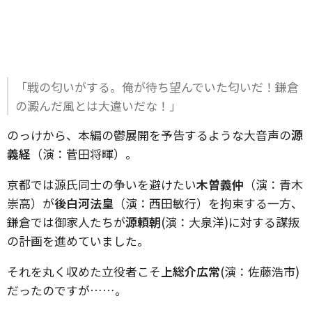
「戦の匂いがする。俺が待ち望んでいた匂いだ！鎌倉
の澱んだ風とは大違いだな！」
のっけから、本編の鬱展開を予告するような大音声の
源
義経
（演：菅田将暉）。
京都では源氏同士の争いを避けたい
木曽義仲
（演：青木
崇高）が
後白河法皇
（演：西田敏行）を拘束する一方、
鎌倉では御家人たちが
源頼朝
(演：大泉洋)に対する謀叛
の計画を進めていました。
それを丸く収めた立役者こそ
上総介広常
(演：佐藤浩市)
だったのですが……。