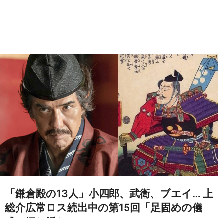
「鎌倉殿の13人」小四郎、武衛、ブエイ… 上
総介広常ロス続出中の第15回「足固めの儀