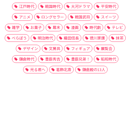
江戸時代
戦国時代
大河ドラマ
平安時代
アニメ
ロングセラー
戦国武将
スイーツ
雑学
お菓子
幕末
漫画
時代劇
テレビ
べらぼう
明治時代
織田信長
徳川家康
抹茶
デザイン
文房具
フィギュア
展覧会
鎌倉時代
豊臣秀吉
豊臣兄弟！
昭和時代
光る君へ
葛飾北斎
鎌倉殿の13人