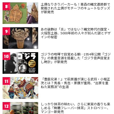
土偶なりきりパーカーも！青森の縄文遺跡群で
8
発掘された土偶がモチーフのキュートなグッズ
が新発売
あの装飾は「炎」ではない？縄文時代の国宝・
9
火焔型土器、5000年前の人々が刻んだ謎とデザ
インの秘密
ゴジラの咆哮で目覚める朝…1954年公開『ゴジ
10
ラ』の貴重音源を搭載した「ゴジラ音声目覚ま
し時計」が新発売
『豊臣兄弟！』で萩原護が演じる武将・小堀正
11
次とは？秀長・秀吉・家康が重用、“出家を重
ねた実務派”の生涯
しっかり抹茶の味わい、さらに果実の香りも楽
12
しめる「無糖フレーバー抹茶」ストロベリー、
マンゴー新発売