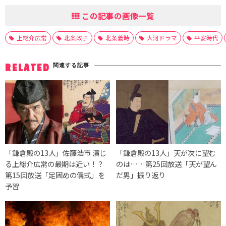
この記事の画像一覧
上総介広常
北条政子
北条義時
大河ドラマ
平安時代
関連する記事
RELATED
「鎌倉殿の13人」佐藤浩市 演じ
「鎌倉殿の13人」天が次に望む
る上総介広常の最期は近い！？
のは……第25回放送「天が望ん
第15回放送「足固めの儀式」を
だ男」振り返り
予習