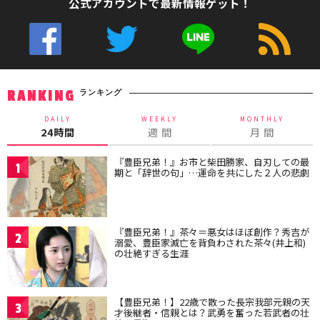
公式アカウントで最新情報ゲット！
ランキング
RANKING
DAILY
WEEKLY
MONTHLY
24時間
週 間
月 間
『豊臣兄弟！』お市と柴田勝家、自刃しての最
1
期と「辞世の句」…運命を共にした２人の悲劇
『豊臣兄弟！』茶々＝悪女はほぼ創作？秀吉が
2
溺愛、豊臣家滅亡を背負わされた茶々(井上和)
の壮絶すぎる生涯
【豊臣兄弟！】22歳で散った長宗我部元親の天
3
才後継者・信親とは？武勇を奮った若武者の壮