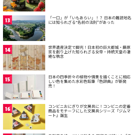
「一口」が「いもあらい」！？ 日本の難読地名
13
には知られざる“名前の法則”があった
世界遺産決定で脚光！日本初の巨大都城・藤原
14
京を創り上げた知られざる女帝・持統天皇の凄
絶な執念
日本の四季折々の植物や情景を描くことに相応
15
しい色を集めた水彩色鉛筆『色辞典』が新発
売！
コンビニおにぎりが文房具に！コンビニの定番
16
商品をモチーフにした文房具シリーズ『ジムマ
ート』誕生