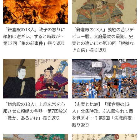
「鎌倉殿の13人」政子の怒りに
「鎌倉殿の13人」義経の苦いデ
頼朝は逆ギレ。すると時政が…
ビュー戦、大庭景親の最期、史
第12回「亀の前事件」振り返り
実との違いほか第10回「根拠な
き自信」振り返り
「鎌倉殿の13人」上総広常を心
【史実と比較】「鎌倉殿の13
服させた頼朝の将器…第7回放送
人」北条時政、ぶん殴られて目
「敵か、あるいは」振り返り
を覚ます…？第9回「決戦前夜」
振り返り