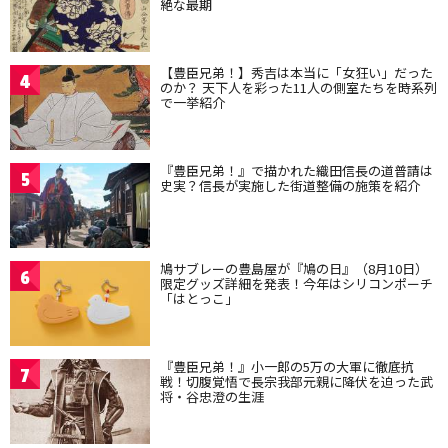
絶な最期
【豊臣兄弟！】秀吉は本当に「女狂い」だった
4
のか？ 天下人を彩った11人の側室たちを時系列
で一挙紹介
『豊臣兄弟！』で描かれた織田信長の道普請は
5
史実？信長が実施した街道整備の施策を紹介
鳩サブレーの豊島屋が『鳩の日』（8月10日）
6
限定グッズ詳細を発表！今年はシリコンポーチ
「はとっこ」
『豊臣兄弟！』小一郎の5万の大軍に徹底抗
7
戦！切腹覚悟で長宗我部元親に降伏を迫った武
将・谷忠澄の生涯