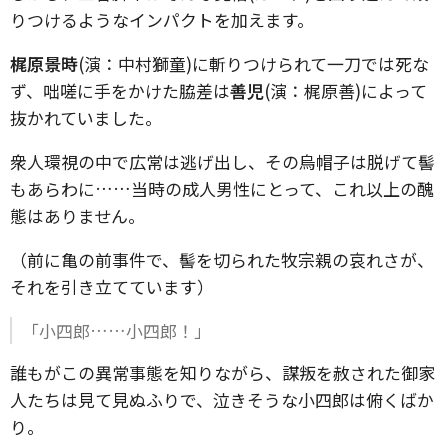
りつけるようなインパクトを加えます。
梶原景時
(演：中村獅童)に斬りつけられて一刀では死な
ず、咄嗟に手をかけた脇差は
善児
(演：梶原善)によって
抜かれていました。
衆人環視の中で広常は逃げ出し、その烏帽子は脱げて髻
もあらわに……当時の成人男性にとって、これ以上の醜
態はありません。
（前に亀の前事件で、髻を切られた牧宗親の哀れさが、
それを引き立てています）
「小四郎……小四郎！」
誰もがこの異常事態を知りながら、謀叛を赦された御家
人たちは見て見ぬふりで、泣きそうな小四郎は俯くばか
り。