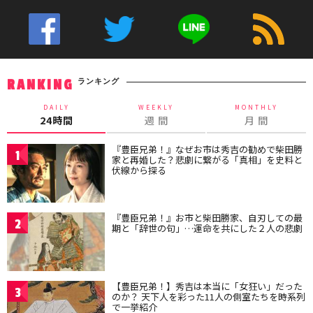
ランキング
RANKING
DAILY
WEEKLY
MONTHLY
24時間
週 間
月 間
『豊臣兄弟！』なぜお市は秀吉の勧めで柴田勝
1
家と再婚した？悲劇に繋がる「真相」を史料と
伏線から探る
『豊臣兄弟！』お市と柴田勝家、自刃しての最
2
期と「辞世の句」…運命を共にした２人の悲劇
【豊臣兄弟！】秀吉は本当に「女狂い」だった
3
のか？ 天下人を彩った11人の側室たちを時系列
で一挙紹介