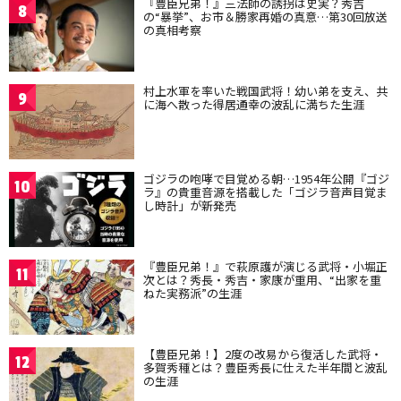
『豊臣兄弟！』三法師の誘拐は史実？秀吉
8
の“暴挙”、お市＆勝家再婚の真意…第30回放送
の真相考察
村上水軍を率いた戦国武将！幼い弟を支え、共
9
に海へ散った得居通幸の波乱に満ちた生涯
ゴジラの咆哮で目覚める朝…1954年公開『ゴジ
10
ラ』の貴重音源を搭載した「ゴジラ音声目覚ま
し時計」が新発売
『豊臣兄弟！』で萩原護が演じる武将・小堀正
11
次とは？秀長・秀吉・家康が重用、“出家を重
ねた実務派”の生涯
【豊臣兄弟！】2度の改易から復活した武将・
12
多賀秀種とは？豊臣秀長に仕えた半年間と波乱
の生涯