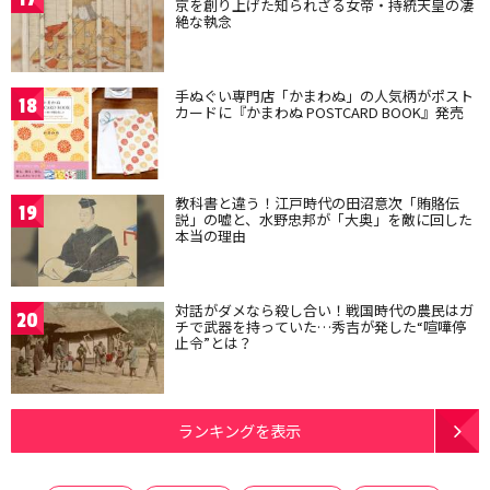
京を創り上げた知られざる女帝・持統天皇の凄
絶な執念
手ぬぐい専門店「かまわぬ」の人気柄がポスト
18
カードに『かまわぬ POSTCARD BOOK』発売
教科書と違う！江戸時代の田沼意次「賄賂伝
19
説」の嘘と、水野忠邦が「大奥」を敵に回した
本当の理由
対話がダメなら殺し合い！戦国時代の農民はガ
20
チで武器を持っていた…秀吉が発した“喧嘩停
止令”とは？
ランキングを表示