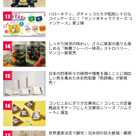
ハローキティ、ポチャッコたちが昭和レトロな
13
コインケースに！「サンリオキャラクターズ コ
インケース」第２弾
しっかり抹茶の味わい、さらに果実の香りも楽
14
しめる「無糖フレーバー抹茶」ストロベリー、
マンゴー新発売
日本の四季折々の植物や情景を描くことに相応
15
しい色を集めた水彩色鉛筆『色辞典』が新発
売！
コンビニおにぎりが文房具に！コンビニの定番
16
商品をモチーフにした文房具シリーズ『ジムマ
ート』誕生
世界遺産決定で脚光！日本初の巨大都城・藤原
17