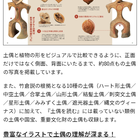
土偶と植物の形をビジュアルで比較できるように、正面
だけではなく側面、背面にいたるまで、約80点もの土偶
の写真を掲載しています。
また、竹倉説の根拠となる10種の土偶（ハート形土偶／
中空土偶／合掌土偶／山形土偶／結髪土偶／刺突文土偶
／星形土偶／みみずく土偶／遮光器土偶／縄文のヴィー
ナス）に加えて、『土偶を読む』には載っていない類例
の土偶や国宝、重要文化財の土偶も収録します。
豊富なイラストで土偶の理解が深まる！