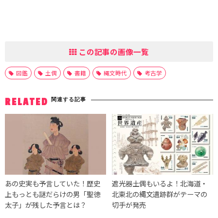
この記事の画像一覧
図鑑
土偶
書籍
縄文時代
考古学
関連する記事
RELATED
あの史実も予言していた！歴史
遮光器土偶もいるよ！北海道・
上もっとも謎だらけの男「聖徳
北東北の縄文遺跡群がテーマの
太子」が残した予言とは？
切手が発売