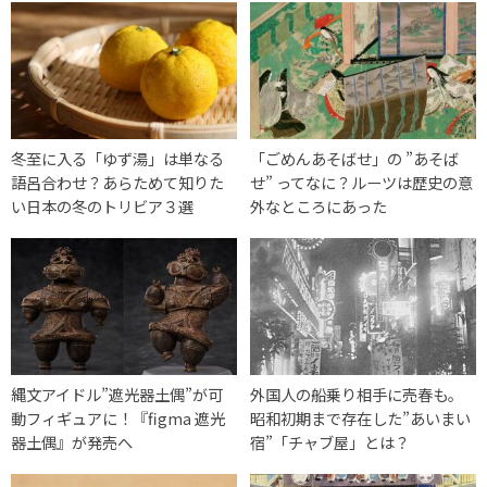
冬至に入る「ゆず湯」は単なる
「ごめんあそばせ」の ”あそば
語呂合わせ？あらためて知りた
せ” ってなに？ルーツは歴史の意
い日本の冬のトリビア３選
外なところにあった
縄文アイドル”遮光器土偶”が可
外国人の船乗り相手に売春も。
動フィギュアに！『figma 遮光
昭和初期まで存在した”あいまい
器土偶』が発売へ
宿”「チャブ屋」とは？