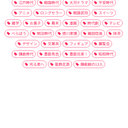
江戸時代
戦国時代
大河ドラマ
平安時代
アニメ
ロングセラー
戦国武将
スイーツ
雑学
お菓子
幕末
漫画
時代劇
テレビ
べらぼう
明治時代
徳川家康
織田信長
抹茶
デザイン
文房具
フィギュア
展覧会
鎌倉時代
豊臣秀吉
豊臣兄弟！
昭和時代
光る君へ
葛飾北斎
鎌倉殿の13人