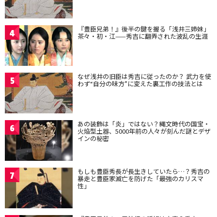
『豊臣兄弟！』後半の鍵を握る「浅井三姉妹」
4
茶々・初・江——秀吉に翻弄された波乱の生涯
なぜ浅井の旧臣は秀吉に従ったのか？ 武力を使
5
わず“自分の味方”に変えた裏工作の技法とは
あの装飾は「炎」ではない？縄文時代の国宝・
6
火焔型土器、5000年前の人々が刻んだ謎とデザ
インの秘密
もしも豊臣秀長が長生きしていたら…？秀吉の
7
暴走と豊臣家滅亡を防げた「最強のカリスマ
性」