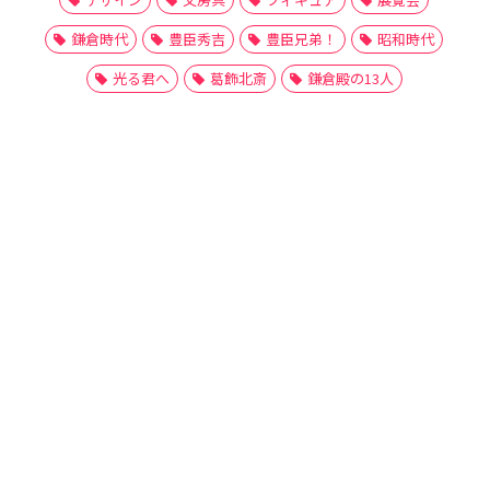
鎌倉時代
豊臣秀吉
豊臣兄弟！
昭和時代
光る君へ
葛飾北斎
鎌倉殿の13人