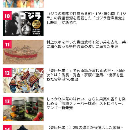
ゴジラの咆哮で目覚める朝…1954年公開『ゴジ
10
ラ』の貴重音源を搭載した「ゴジラ音声目覚ま
し時計」が新発売
村上水軍を率いた戦国武将！幼い弟を支え、共
11
に海へ散った得居通幸の波乱に満ちた生涯
『豊臣兄弟！』で萩原護が演じる武将・小堀正
12
次とは？秀長・秀吉・家康が重用、“出家を重
ねた実務派”の生涯
しっかり抹茶の味わい、さらに果実の香りも楽
13
しめる「無糖フレーバー抹茶」ストロベリー、
マンゴー新発売
【豊臣兄弟！】2度の改易から復活した武将・