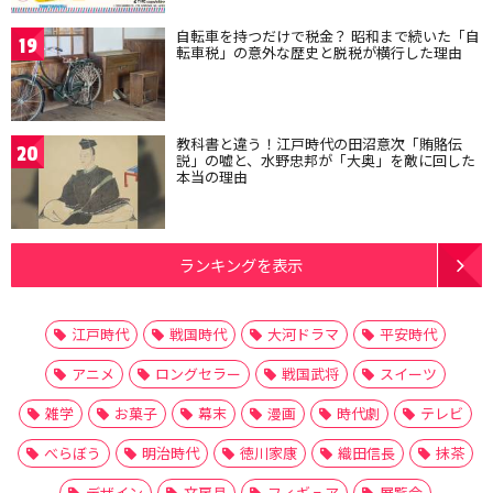
自転車を持つだけで税金？ 昭和まで続いた「自
19
転車税」の意外な歴史と脱税が横行した理由
教科書と違う！江戸時代の田沼意次「賄賂伝
20
説」の嘘と、水野忠邦が「大奥」を敵に回した
本当の理由
ランキングを表示
江戸時代
戦国時代
大河ドラマ
平安時代
アニメ
ロングセラー
戦国武将
スイーツ
雑学
お菓子
幕末
漫画
時代劇
テレビ
べらぼう
明治時代
徳川家康
織田信長
抹茶
デザイン
文房具
フィギュア
展覧会