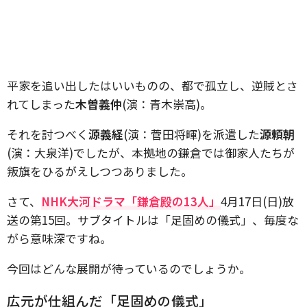
平家を追い出したはいいものの、都で孤立し、逆賊とさ
れてしまった
木曽義仲
(演：青木崇高)。
それを討つべく
源義経
(演：菅田将暉)を派遣した
源頼朝
(演：大泉洋)でしたが、本拠地の鎌倉では御家人たちが
叛旗をひるがえしつつありました。
さて、
NHK大河ドラマ「鎌倉殿の13人」
4月17日(日)放
送の第15回。サブタイトルは「足固めの儀式」、毎度な
がら意味深ですね。
今回はどんな展開が待っているのでしょうか。
広元が仕組んだ「足固めの儀式」