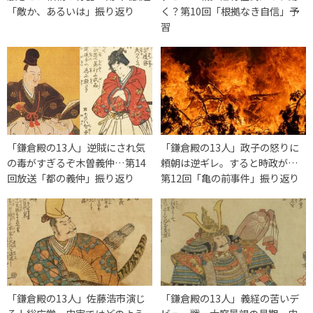
「敵か、あるいは」振り返り
く？第10回「根拠なき自信」予
習
「鎌倉殿の13人」逆賊にされ気
「鎌倉殿の13人」政子の怒りに
の毒がすぎるぞ木曽義仲…第14
頼朝は逆ギレ。すると時政が…
回放送「都の義仲」振り返り
第12回「亀の前事件」振り返り
「鎌倉殿の13人」佐藤浩市演じ
「鎌倉殿の13人」義経の苦いデ