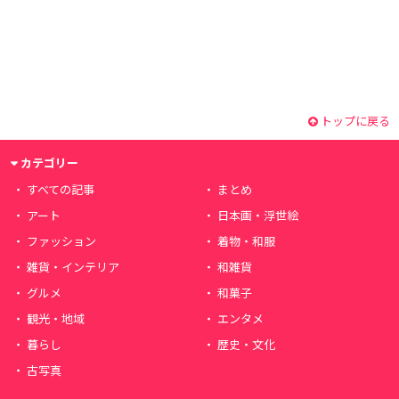
トップに戻る
カテゴリー
すべての記事
まとめ
アート
日本画・浮世絵
ファッション
着物・和服
雑貨・インテリア
和雑貨
グルメ
和菓子
観光・地域
エンタメ
暮らし
歴史・文化
古写真