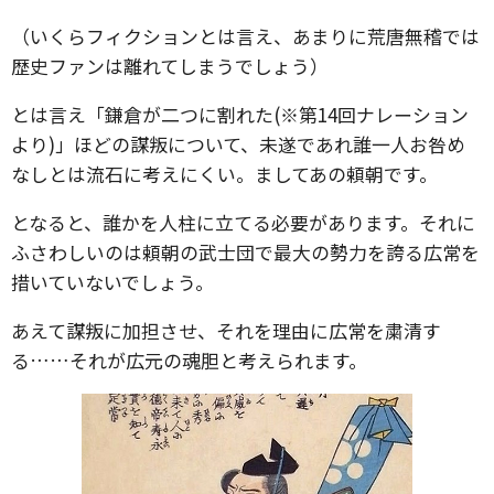
（いくらフィクションとは言え、あまりに荒唐無稽では
歴史ファンは離れてしまうでしょう）
とは言え「鎌倉が二つに割れた(※第14回ナレーション
より)」ほどの謀叛について、未遂であれ誰一人お咎め
なしとは流石に考えにくい。ましてあの頼朝です。
となると、誰かを人柱に立てる必要があります。それに
ふさわしいのは頼朝の武士団で最大の勢力を誇る広常を
措いていないでしょう。
あえて謀叛に加担させ、それを理由に広常を粛清す
る……それが広元の魂胆と考えられます。