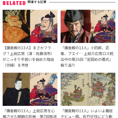
関連する記事
RELATED
【鎌倉殿の13人】まさかフラ
「鎌倉殿の13人」小四郎、武
グ？上総広常（演：佐藤浩市）
衛、ブエイ… 上総介広常ロス続
がこっそり手習いを始めた理由
出中の第15回「足固めの儀式」
（伏線）を予想
振り返り
「鎌倉殿の13人」上総広常を心
「鎌倉殿の13人」いよいよ義経
服させた頼朝の将器…第7回放送
デビュー戦。佐竹征伐にどう動