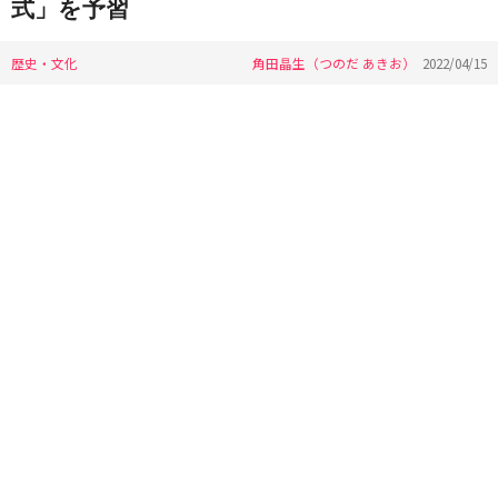
式」を予習
歴史・文化
角田晶生（つのだ あきお）
2022/04/15