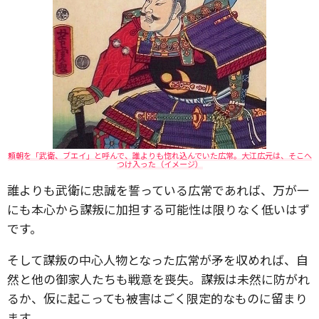
頼朝を「武衛、ブエイ」と呼んで、誰よりも惚れ込んでいた広常。大江広元は、そこへ
つけ入った（イメージ）
誰よりも武衛に忠誠を誓っている広常であれば、万が一
にも本心から謀叛に加担する可能性は限りなく低いはず
です。
そして謀叛の中心人物となった広常が矛を収めれば、自
然と他の御家人たちも戦意を喪失。謀叛は未然に防がれ
るか、仮に起こっても被害はごく限定的なものに留まり
ます。