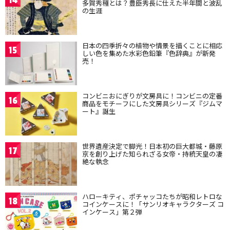
14
多賀秀種とは？豊臣秀長に仕えた半年間と波乱
の生涯
日本の四季折々の植物や情景を描くことに相応
15
しい色を集めた水彩色鉛筆『色辞典』が新発
売！
コンビニおにぎりが文房具に！コンビニの定番
16
商品をモチーフにした文房具シリーズ『ジムマ
ート』誕生
世界遺産決定で脚光！日本初の巨大都城・藤原
17
京を創り上げた知られざる女帝・持統天皇の凄
絶な執念
ハローキティ、ポチャッコたちが昭和レトロな
18
コインケースに！「サンリオキャラクターズ コ
インケース」第２弾