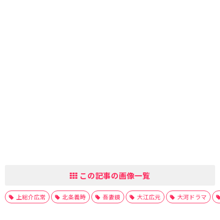
この記事の画像一覧
上総介広常
北条義時
吾妻鏡
大江広元
大河ドラマ