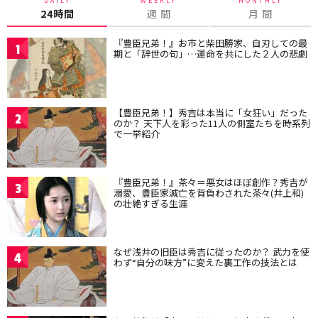
DAILY
WEEKLY
MONTHLY
24時間
週 間
月 間
『豊臣兄弟！』お市と柴田勝家、自刃しての最
1
期と「辞世の句」…運命を共にした２人の悲劇
【豊臣兄弟！】秀吉は本当に「女狂い」だった
2
のか？ 天下人を彩った11人の側室たちを時系列
で一挙紹介
『豊臣兄弟！』茶々＝悪女はほぼ創作？秀吉が
3
溺愛、豊臣家滅亡を背負わされた茶々(井上和)
の壮絶すぎる生涯
なぜ浅井の旧臣は秀吉に従ったのか？ 武力を使
4
わず“自分の味方”に変えた裏工作の技法とは