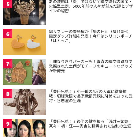
あの装飾は「炎」ではない？縄文時代の国宝・
5
火焔型土器、5000年前の人々が刻んだ謎とデザ
インの秘密
鳩サブレーの豊島屋が『鳩の日』（8月10日）
6
限定グッズ詳細を発表！今年はシリコンポーチ
「はとっこ」
土偶なりきりパーカーも！青森の縄文遺跡群で
7
発掘された土偶がモチーフのキュートなグッズ
が新発売
『豊臣兄弟！』小一郎の5万の大軍に徹底抗
8
戦！切腹覚悟で長宗我部元親に降伏を迫った武
将・谷忠澄の生涯
『豊臣兄弟！』後半の鍵を握る「浅井三姉妹」
9
茶々・初・江——秀吉に翻弄された波乱の生涯