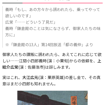
義時「もし、あの方々から誘われたら、乗ってやって
欲しいのです」
広常「……どういう了見だ」
義時「鎌倉殿のことは気になさらず、御家人たちの味
方に」
※「鎌倉殿の13人」第14回放送「都の義仲」より
御家人たちの謀叛に誘われたら、あえてこれに応じて欲
しい……江間小四郎義時(演：小栗旬)からの依頼を、
上
総介広常
(演：佐藤浩市)は訝しみます。
実はこれ、
大江広元
(演：栗原英雄)の差し金で、その真
意はまだ小四郎も知れません。