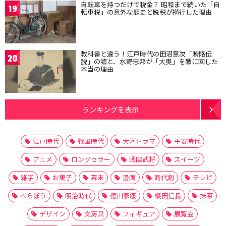
自転車を持つだけで税金？ 昭和まで続いた「自
19
転車税」の意外な歴史と脱税が横行した理由
教科書と違う！江戸時代の田沼意次「賄賂伝
20
説」の嘘と、水野忠邦が「大奥」を敵に回した
本当の理由
ランキングを表示
江戸時代
戦国時代
大河ドラマ
平安時代
アニメ
ロングセラー
戦国武将
スイーツ
雑学
お菓子
幕末
漫画
時代劇
テレビ
べらぼう
明治時代
徳川家康
織田信長
抹茶
デザイン
文房具
フィギュア
展覧会