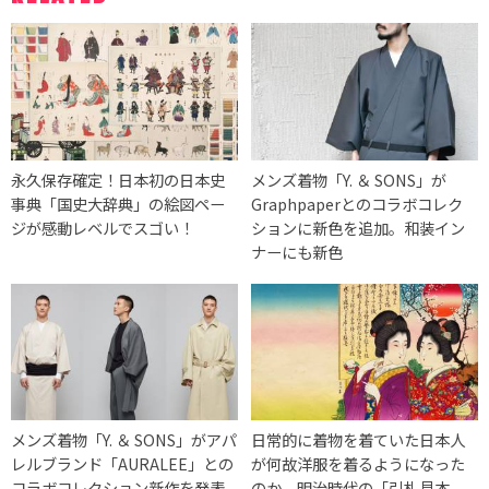
永久保存確定！日本初の日本史
メンズ着物「Y. ＆ SONS」が
事典「国史大辞典」の絵図ペー
Graphpaperとのコラボコレク
ジが感動レベルでスゴい！
ションに新色を追加。和装イン
ナーにも新色
メンズ着物「Y. ＆ SONS」がアパ
日常的に着物を着ていた日本人
レルブランド「AURALEE」との
が何故洋服を着るようになった
コラボコレクション新作を発表
のか、明治時代の「引札見本