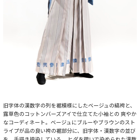
旧字体の漢数字の列を裾模様にしたベージュの縞袴と、
露草色のコットンバーズアイで仕立てた小袖との 爽やか
なコーディネート。ベージュにブルーやブラウンのスト
ライプが品の良い袴の裾部分に、旧字体・漢数字の並び
を、手描き捺染している。 ヒダを跨いで染められた漢数