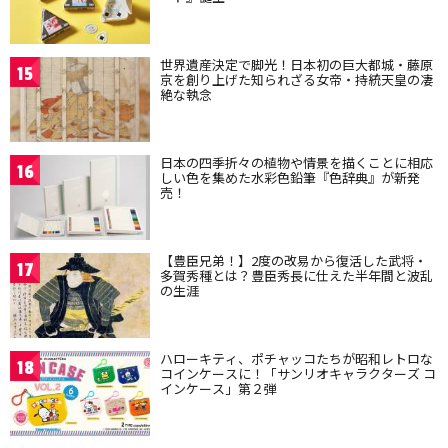
世界遺産決定で脚光！日本初の巨大都城・藤原
15
京を創り上げた知られざる女帝・持統天皇の凄
絶な執念
日本の四季折々の植物や情景を描くことに相応
16
しい色を集めた水彩色鉛筆『色辞典』が新発
売！
【豊臣兄弟！】2度の改易から復活した武将・
17
多賀秀種とは？豊臣秀長に仕えた半年間と波乱
の生涯
ハローキティ、ポチャッコたちが昭和レトロな
18
コインケースに！「サンリオキャラクターズ コ
インケース」第２弾