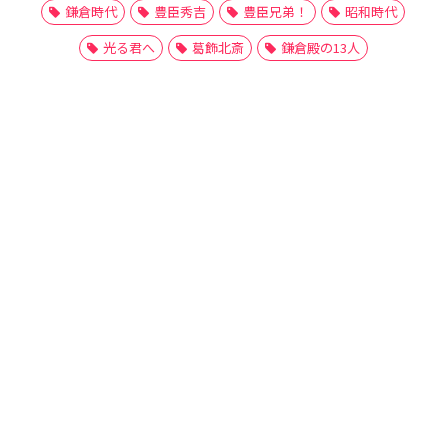
鎌倉時代
豊臣秀吉
豊臣兄弟！
昭和時代
光る君へ
葛飾北斎
鎌倉殿の13人