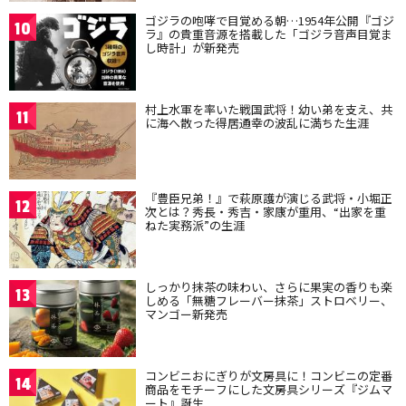
ゴジラの咆哮で目覚める朝…1954年公開『ゴジ
10
ラ』の貴重音源を搭載した「ゴジラ音声目覚ま
し時計」が新発売
村上水軍を率いた戦国武将！幼い弟を支え、共
11
に海へ散った得居通幸の波乱に満ちた生涯
『豊臣兄弟！』で萩原護が演じる武将・小堀正
12
次とは？秀長・秀吉・家康が重用、“出家を重
ねた実務派”の生涯
しっかり抹茶の味わい、さらに果実の香りも楽
13
しめる「無糖フレーバー抹茶」ストロベリー、
マンゴー新発売
コンビニおにぎりが文房具に！コンビニの定番
14
商品をモチーフにした文房具シリーズ『ジムマ
ート』誕生