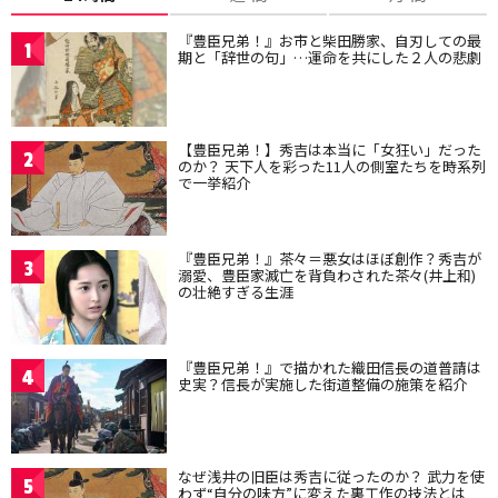
『豊臣兄弟！』お市と柴田勝家、自刃しての最
1
期と「辞世の句」…運命を共にした２人の悲劇
【豊臣兄弟！】秀吉は本当に「女狂い」だった
2
のか？ 天下人を彩った11人の側室たちを時系列
で一挙紹介
『豊臣兄弟！』茶々＝悪女はほぼ創作？秀吉が
3
溺愛、豊臣家滅亡を背負わされた茶々(井上和)
の壮絶すぎる生涯
『豊臣兄弟！』で描かれた織田信長の道普請は
4
史実？信長が実施した街道整備の施策を紹介
なぜ浅井の旧臣は秀吉に従ったのか？ 武力を使
5
わず“自分の味方”に変えた裏工作の技法とは