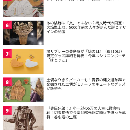
あの装飾は「炎」ではない？縄文時代の国宝・
6
火焔型土器、5000年前の人々が刻んだ謎とデザ
インの秘密
鳩サブレーの豊島屋が『鳩の日』（8月10日）
7
限定グッズ詳細を発表！今年はシリコンポーチ
「はとっこ」
土偶なりきりパーカーも！青森の縄文遺跡群で
8
発掘された土偶がモチーフのキュートなグッズ
が新発売
『豊臣兄弟！』小一郎の5万の大軍に徹底抗
9
戦！切腹覚悟で長宗我部元親に降伏を迫った武
将・谷忠澄の生涯