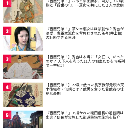
『豊臣兄弟！』お市と柴田勝家、自刃しての最
1
期と「辞世の句」…運命を共にした２人の悲劇
『豊臣兄弟！』茶々＝悪女はほぼ創作？秀吉が
2
溺愛、豊臣家滅亡を背負わされた茶々(井上和)
の壮絶すぎる生涯
【豊臣兄弟！】秀吉は本当に「女狂い」だった
3
のか？ 天下人を彩った11人の側室たちを時系列
で一挙紹介
【豊臣兄弟！】22歳で散った長宗我部元親の天
4
才後継者・信親とは？武勇を奮った若武者の壮
絶な最期
『豊臣兄弟！』で描かれた織田信長の道普請は
5
史実？信長が実施した街道整備の施策を紹介