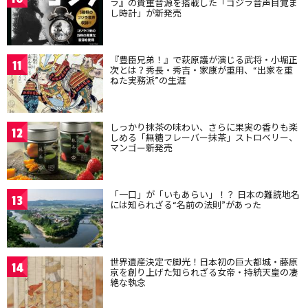
ラ』の貴重音源を搭載した「ゴジラ音声目覚ま
し時計」が新発売
『豊臣兄弟！』で萩原護が演じる武将・小堀正
11
次とは？秀長・秀吉・家康が重用、“出家を重
ねた実務派”の生涯
しっかり抹茶の味わい、さらに果実の香りも楽
12
しめる「無糖フレーバー抹茶」ストロベリー、
マンゴー新発売
「一口」が「いもあらい」！？ 日本の難読地名
13
には知られざる“名前の法則”があった
世界遺産決定で脚光！日本初の巨大都城・藤原
14
京を創り上げた知られざる女帝・持統天皇の凄
絶な執念