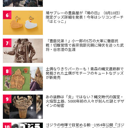
鳩サブレーの豊島屋が『鳩の日』（8月10日）
6
限定グッズ詳細を発表！今年はシリコンポーチ
「はとっこ」
『豊臣兄弟！』小一郎の5万の大軍に徹底抗
7
戦！切腹覚悟で長宗我部元親に降伏を迫った武
将・谷忠澄の生涯
土偶なりきりパーカーも！青森の縄文遺跡群で
8
発掘された土偶がモチーフのキュートなグッズ
が新発売
あの装飾は「炎」ではない？縄文時代の国宝・
9
火焔型土器、5000年前の人々が刻んだ謎とデザ
インの秘密
ゴジラの咆哮で目覚める朝…1954年公開『ゴジ
10