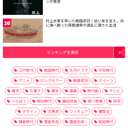
ンが発表
村上水軍を率いた戦国武将！幼い弟を支え、共
20
に海へ散った得居通幸の波乱に満ちた生涯
ランキングを表示
江戸時代
戦国時代
大河ドラマ
平安時代
アニメ
ロングセラー
戦国武将
スイーツ
雑学
お菓子
幕末
漫画
時代劇
テレビ
べらぼう
明治時代
織田信長
徳川家康
抹茶
デザイン
文房具
フィギュア
展覧会
鎌倉時代
豊臣秀吉
豊臣兄弟！
昭和時代