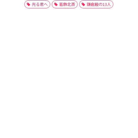
光る君へ
葛飾北斎
鎌倉殿の13人