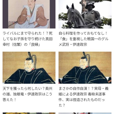
ライバルにまで守られた！？死
自ら料理を作っておもてなし！
してなお子孫を守り続けた真田
「食」を重視した戦国一のグル
幸村（信繁）の「良縁」
メ武将・伊達政宗
天下を獲ったら何したい？奥州
まさかの自作自演！？実母・義
の雄、独眼竜・伊達政宗はこう
姫による伊達政宗 毒殺未遂事
答えた！
件、実は捏造されたものだっ
た？