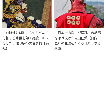
お前以外には誰にもやらせぬ！
【日本一の兵】戦国乱世の終焉
信頼する家臣を熱く抱擁、キス
を駆け抜けた真田信繁（日向
をした伊達政宗の男色事情【前
亘）の生涯をたどる【どうする
編】
家康】