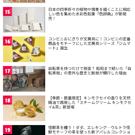
日本の四季折々の植物や情景を描くことに相応
15
しい色を集めた水彩色鉛筆『色辞典』が新発
売！
コンビニおにぎりが文房具に！コンビニの定番
16
商品をモチーフにした文房具シリーズ『ジムマ
ート』誕生
自転車を持つだけで税金？ 昭和まで続いた「自
17
転車税」の意外な歴史と脱税が横行した理由
【季節・数量限定】キンモクセイの香りを天然
18
精油で再現した「スチームクリーム キンモクセ
イ&茶」新登場
怪獣革を纏う！ダダ、エレキング…ウルトラ怪
19
獣モチーフの革を使った新アパレルコレクショ