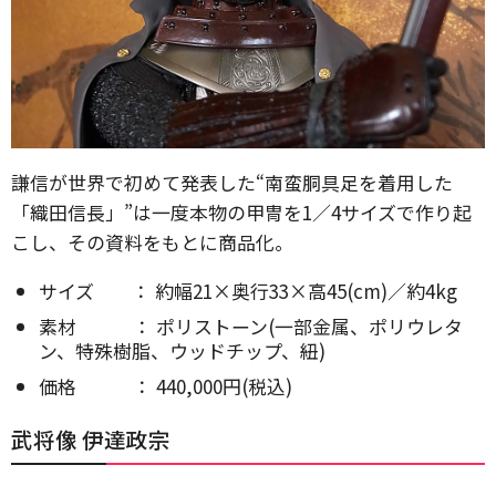
謙信が世界で初めて発表した“南蛮胴具足を着用した
「織田信長」”は一度本物の甲冑を1／4サイズで作り起
こし、その資料をもとに商品化。
サイズ ： 約幅21×奥行33×高45(cm)／約4kg
素材 ： ポリストーン(一部金属、ポリウレタ
ン、特殊樹脂、ウッドチップ、紐)
価格 ： 440,000円(税込)
武将像 伊達政宗