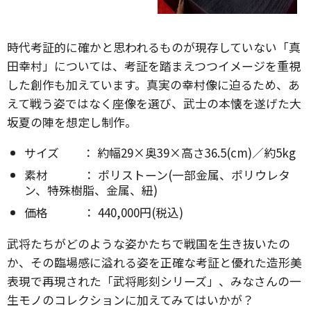
時代考証的に確かと思われるものが現存していない「真
田幸村」については、考証を踏まえつつイメージを重視
した創作も加えています。真実の幸村像に迫るため、あ
えて戦う姿ではなく座像を選び、武士の本懐を遂げた大
坂夏の陣を想定し制作。
サイズ ： 約幅29×奥39×高さ36.5(cm)／約5kg
素材 ： ポリストーン(一部金属、ポリウレタ
ン、特殊樹脂、金属、紐)
価格 ： 440,000円(税込)
武将たちがどのような姿かたちで戦国を生き抜いたの
か、その臨場感に溢れる姿を正確な考証と優れた造形美
表現で再現された「武将彫刻シリーズ」、みなさんの一
生モノのコレクションに加えてみてはいかが？