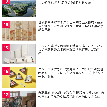
13
には知られざる“名前の法則”があった
世界遺産決定で脚光！日本初の巨大都城・藤原
14
京を創り上げた知られざる女帝・持統天皇の凄
絶な執念
日本の四季折々の植物や情景を描くことに相応
15
しい色を集めた水彩色鉛筆『色辞典』が新発
売！
コンビニおにぎりが文房具に！コンビニの定番
16
商品をモチーフにした文房具シリーズ『ジムマ
ート』誕生
自転車を持つだけで税金？ 昭和まで続いた「自
17
転車税」の意外な歴史と脱税が横行した理由