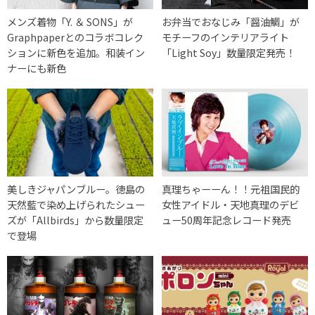
メンズ着物「Y. ＆ SONS」が
お弁当でおなじみ「醤油鯛」が
Graphpaperとのコラボコレク
モチーフのインテリアライト
ションに新色を追加。和装イン
「Light Soy」数量限定発売！
ナーにも新色
美しきジャパンブルー。徳島の
真理ちゃーーん！！元祖国民的
天然藍で染め上げられたシュー
女性アイドル・天地真理のデビ
ズが「Allbirds」から数量限定
ュー50周年記念レコード発売
で登場