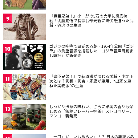
『豊臣兄弟！』小一郎の5万の大軍に徹底抗
9
戦！切腹覚悟で長宗我部元親に降伏を迫った武
将・谷忠澄の生涯
ゴジラの咆哮で目覚める朝…1954年公開『ゴジ
10
ラ』の貴重音源を搭載した「ゴジラ音声目覚ま
し時計」が新発売
『豊臣兄弟！』で萩原護が演じる武将・小堀正
11
次とは？秀長・秀吉・家康が重用、“出家を重
ねた実務派”の生涯
しっかり抹茶の味わい、さらに果実の香りも楽
12
しめる「無糖フレーバー抹茶」ストロベリー、
マンゴー新発売
「一口」が「いもあらい」！？ 日本の難読地名