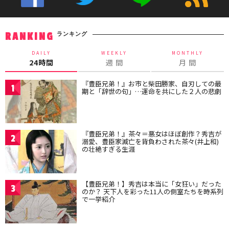
ランキング
RANKING
DAILY
WEEKLY
MONTHLY
24時間
週 間
月 間
『豊臣兄弟！』お市と柴田勝家、自刃しての最
1
期と「辞世の句」…運命を共にした２人の悲劇
『豊臣兄弟！』茶々＝悪女はほぼ創作？秀吉が
2
溺愛、豊臣家滅亡を背負わされた茶々(井上和)
の壮絶すぎる生涯
【豊臣兄弟！】秀吉は本当に「女狂い」だった
3
のか？ 天下人を彩った11人の側室たちを時系列
で一挙紹介