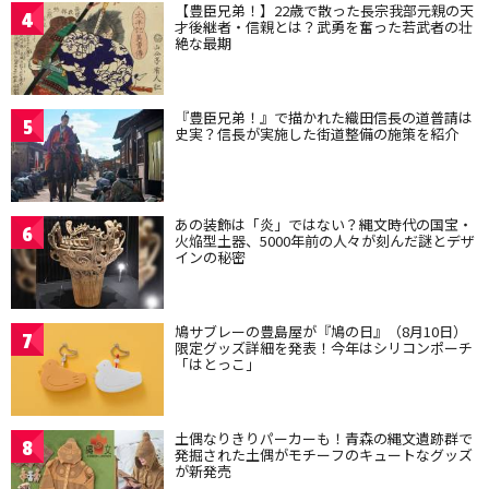
【豊臣兄弟！】22歳で散った長宗我部元親の天
4
才後継者・信親とは？武勇を奮った若武者の壮
絶な最期
『豊臣兄弟！』で描かれた織田信長の道普請は
5
史実？信長が実施した街道整備の施策を紹介
あの装飾は「炎」ではない？縄文時代の国宝・
6
火焔型土器、5000年前の人々が刻んだ謎とデザ
インの秘密
鳩サブレーの豊島屋が『鳩の日』（8月10日）
7
限定グッズ詳細を発表！今年はシリコンポーチ
「はとっこ」
土偶なりきりパーカーも！青森の縄文遺跡群で
8
発掘された土偶がモチーフのキュートなグッズ
が新発売