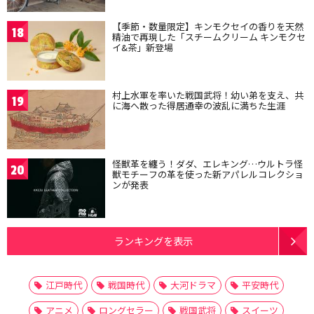
【季節・数量限定】キンモクセイの香りを天然
18
精油で再現した「スチームクリーム キンモクセ
イ&茶」新登場
村上水軍を率いた戦国武将！幼い弟を支え、共
19
に海へ散った得居通幸の波乱に満ちた生涯
怪獣革を纏う！ダダ、エレキング…ウルトラ怪
20
獣モチーフの革を使った新アパレルコレクショ
ンが発表
ランキングを表示
江戸時代
戦国時代
大河ドラマ
平安時代
アニメ
ロングセラー
戦国武将
スイーツ