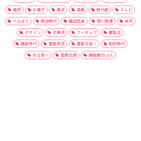
雑学
お菓子
幕末
漫画
時代劇
テレビ
べらぼう
明治時代
織田信長
徳川家康
抹茶
デザイン
文房具
フィギュア
展覧会
鎌倉時代
豊臣秀吉
豊臣兄弟！
昭和時代
光る君へ
葛飾北斎
鎌倉殿の13人