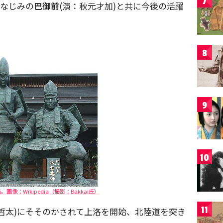
7
幼なじみの
巴御前
(演：秋元才加)と共に今後の活躍
8
9
10
像：Wikipedia（撮影：Bakkai氏）
11
本哲太)にそそのかされて上洛を開始、北陸道を突き