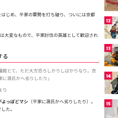
をはじめ、平家の軍勢を打ち破り、ついには京都
12
うは大変なもので、平家討伐の英雄として歓迎され
13
する
羅殿とて、ただ大方恐ろしかりしばかりなり。衣
14
家に源氏かへ劣りしたり」
より
がよっぽどマシ
（平家に源氏かへ劣りしたり）。
15
でした。