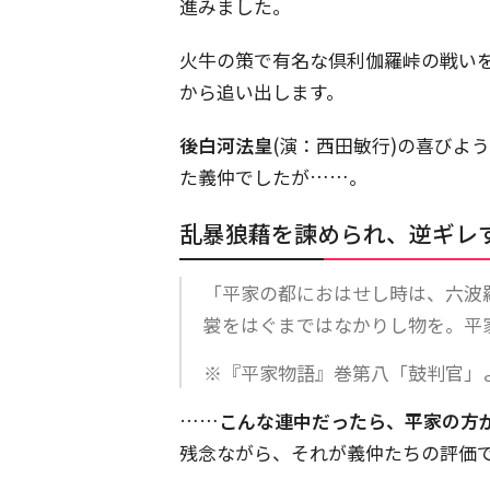
進みました。
火牛の策で有名な倶利伽羅峠の戦い
から追い出します。
後白河法皇
(演：西田敏行)の喜びよ
た義仲でしたが……。
乱暴狼藉を諫められ、逆ギレ
「平家の都におはせし時は、六波
裳をはぐまではなかりし物を。平
※『平家物語』巻第八「鼓判官」
……
こんな連中だったら、平家の方
残念ながら、それが義仲たちの評価