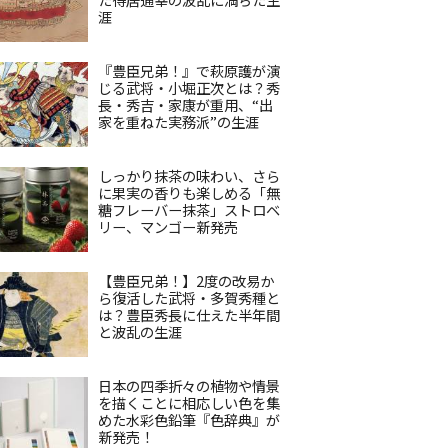
涯
『豊臣兄弟！』で萩原護が演
じる武将・小堀正次とは？秀
長・秀吉・家康が重用、“出
家を重ねた実務派”の生涯
しっかり抹茶の味わい、さら
に果実の香りも楽しめる「無
糖フレーバー抹茶」ストロベ
リー、マンゴー新発売
【豊臣兄弟！】2度の改易か
ら復活した武将・多賀秀種と
は？豊臣秀長に仕えた半年間
と波乱の生涯
日本の四季折々の植物や情景
を描くことに相応しい色を集
めた水彩色鉛筆『色辞典』が
新発売！