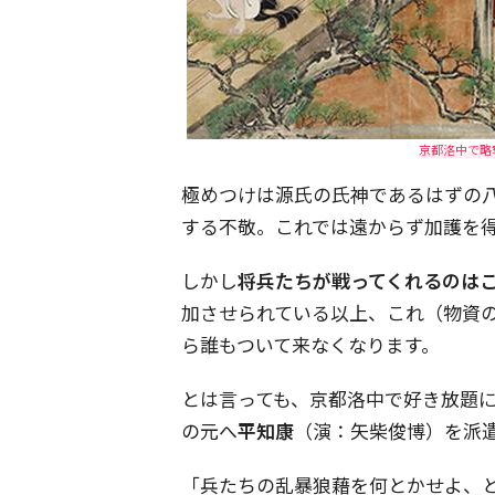
京都洛中で略
極めつけは源氏の氏神であるはずの
する不敬。これでは遠からず加護を
しかし
将兵たちが戦ってくれるのは
加させられている以上、これ（物資
ら誰もついて来なくなります。
とは言っても、京都洛中で好き放題
の元へ
平知康
（演：矢柴俊博）を派
「兵たちの乱暴狼藉を何とかせよ、