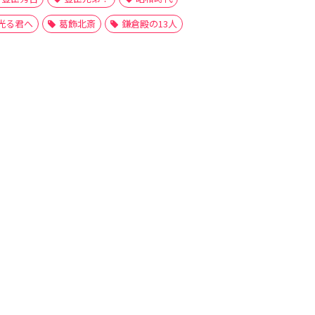
光る君へ
葛飾北斎
鎌倉殿の13人