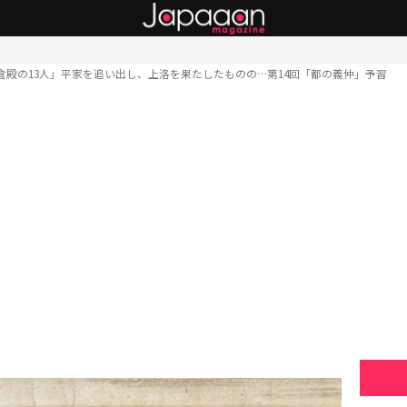
倉殿の13人」平家を追い出し、上洛を果たしたものの…第14回「都の義仲」予習