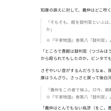
知康の訴えに対して、義仲はどこ吹
「そもそも、殿を鼓判官といふは
か」
※『平家物語』巻第八「鼓判官」
「ところで貴殿は鼓判官（つづみほ
から殴られでもしたのか。ビンタで
さぞやいい音がするんだろうなぁ、
康はうんざり。さっさと戻って後白
「義仲をこの者で候ふ。只今、朝
※『平家物語』巻第八「鼓判官」
「義仲はとんでもない烏滸（をこ。