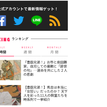
公式アカウントで最新情報ゲット！
ランキング
KING
ILY
WEEKLY
MONTHLY
4時間
週 間
月 間
『豊臣兄弟！』お市と柴田勝
家、自刃しての最期と「辞世
の句」…運命を共にした２人
の悲劇
【豊臣兄弟！】秀吉は本当に
「女狂い」だったのか？ 天下
人を彩った11人の側室たちを
時系列で一挙紹介