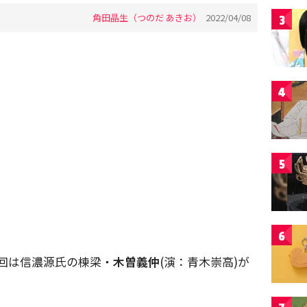
角田晶生（つのだ あきお）
2022/04/08
3
4
5
6
回は信濃源氏の棟梁・
木曽義仲
(演：青木崇高)が