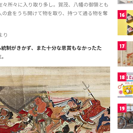
在々所々に入り取り多し。賀茂、八幡の御領とも
人の倉をうち開けて物を取り、持つて通る物を奪
16
より
17
る統制がきかず、また十分な恩賞もなかったた
末。
18
19