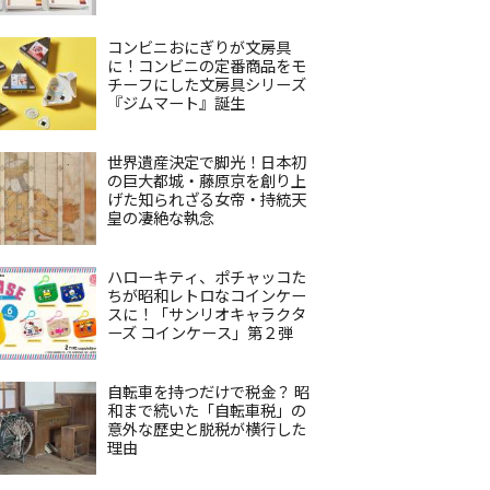
コンビニおにぎりが文房具
に！コンビニの定番商品をモ
チーフにした文房具シリーズ
『ジムマート』誕生
世界遺産決定で脚光！日本初
の巨大都城・藤原京を創り上
げた知られざる女帝・持統天
皇の凄絶な執念
ハローキティ、ポチャッコた
ちが昭和レトロなコインケー
スに！「サンリオキャラクタ
ーズ コインケース」第２弾
自転車を持つだけで税金？ 昭
和まで続いた「自転車税」の
意外な歴史と脱税が横行した
理由