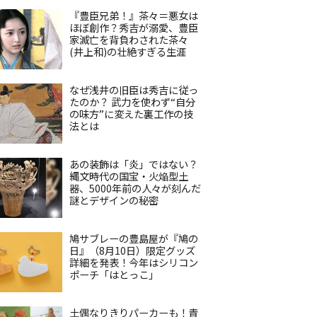
『豊臣兄弟！』茶々＝悪女は
ほぼ創作？秀吉が溺愛、豊臣
家滅亡を背負わされた茶々
(井上和)の壮絶すぎる生涯
なぜ浅井の旧臣は秀吉に従っ
たのか？ 武力を使わず“自分
の味方”に変えた裏工作の技
法とは
あの装飾は「炎」ではない？
縄文時代の国宝・火焔型土
器、5000年前の人々が刻んだ
謎とデザインの秘密
鳩サブレーの豊島屋が『鳩の
日』（8月10日）限定グッズ
詳細を発表！今年はシリコン
ポーチ「はとっこ」
土偶なりきりパーカーも！青