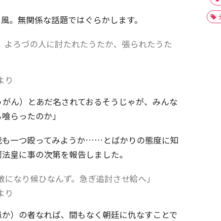
く風。無関係な話題ではぐらかします。
、よろづの人に討たれたうたか、張られたうた
より
うがん）とあだ名されておるそうじゃが、みんな
も喰らったのか」
我も一つ殴ってみようか……とばかりの態度に知
河法皇に事の次第を報告しました。
敵になり候ひなんず。急ぎ追討させ給へ」
より
愚か）の者なれば、間もなく朝廷に仇なすことで