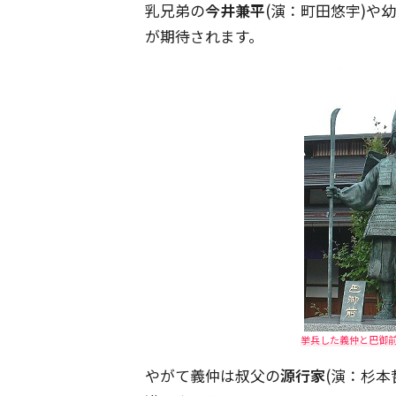
乳兄弟の
今井兼平
(演：町田悠宇)や
が期待されます。
挙兵した義仲と巴御前。画
やがて義仲は叔父の
源行家
(演：杉