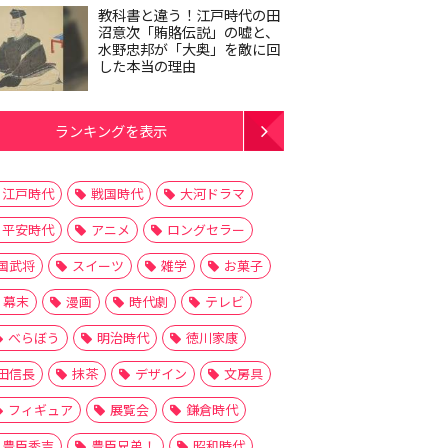
教科書と違う！江戸時代の田
沼意次「賄賂伝説」の嘘と、
水野忠邦が「大奥」を敵に回
した本当の理由
ランキングを表示
江戸時代
戦国時代
大河ドラマ
平安時代
アニメ
ロングセラー
国武将
スイーツ
雑学
お菓子
幕末
漫画
時代劇
テレビ
べらぼう
明治時代
徳川家康
田信長
抹茶
デザイン
文房具
フィギュア
展覧会
鎌倉時代
豊臣秀吉
豊臣兄弟！
昭和時代