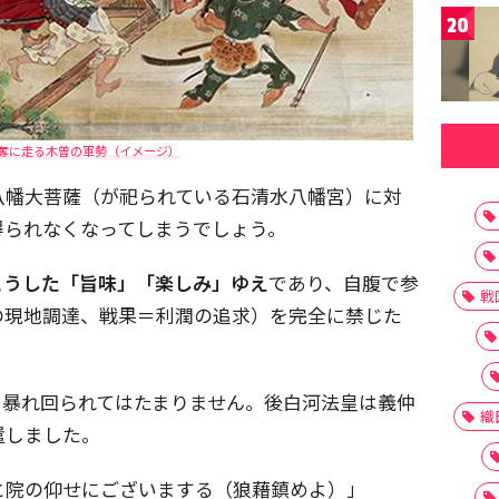
20
奪に走る木曽の軍勢（イメージ）
八幡大菩薩（が祀られている石清水八幡宮）に対
得られなくなってしまうでしょう。
こうした「旨味」「楽しみ」ゆえ
であり、自腹で参
戦
の現地調達、戦果＝利潤の追求）を完全に禁じた
に暴れ回られてはたまりません。後白河法皇は義仲
織
遣しました。
と院の仰せにございまする（狼藉鎮めよ）」