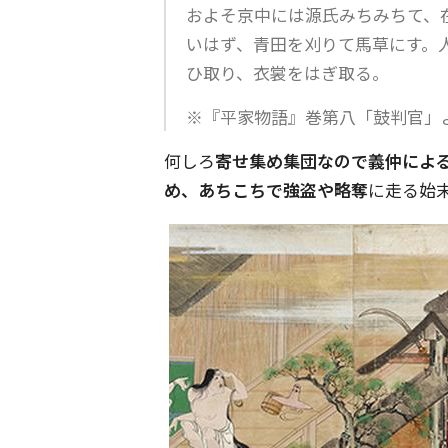
およそ京中には源氏みちみちて、
いはず、青田を刈りて馬草にす。
ひ取り、衣裳をはぎ取る。
※『平家物語』巻第八「鼓判官」
何しろ
寄せ集め集団なので義仲によ
め、あちこちで強盗や略奪
に走る始