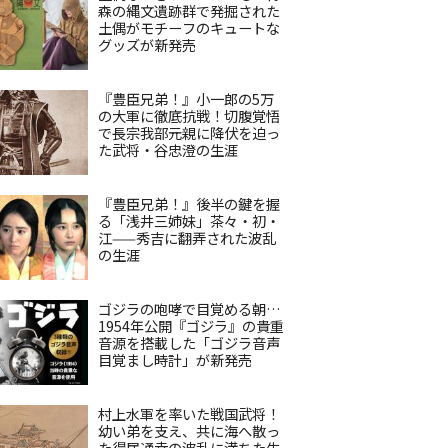
森の縄文遺跡群で発掘された
土偶がモチーフのキュートな
グッズが新発売
『豊臣兄弟！』小一郎の5万
の大軍に徹底抗戦！切腹覚悟
で長宗我部元親に降伏を迫っ
た武将・谷忠澄の生涯
『豊臣兄弟！』後半の鍵を握
る「浅井三姉妹」茶々・初・
江——秀吉に翻弄された波乱
の生涯
ゴジラの咆哮で目覚める朝…
1954年公開『ゴジラ』の貴重
音源を搭載した「ゴジラ音声
目覚まし時計」が新発売
村上水軍を率いた戦国武将！
幼い弟を支え、共に海へ散っ
た得居通幸の波乱に満ちた生