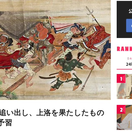
RAN
DA
2
1
2
を追い出し、上洛を果たしたもの
予習