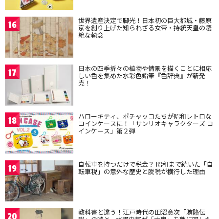
世界遺産決定で脚光！日本初の巨大都城・藤原
16
京を創り上げた知られざる女帝・持統天皇の凄
絶な執念
日本の四季折々の植物や情景を描くことに相応
17
しい色を集めた水彩色鉛筆『色辞典』が新発
売！
ハローキティ、ポチャッコたちが昭和レトロな
18
コインケースに！「サンリオキャラクターズ コ
インケース」第２弾
自転車を持つだけで税金？ 昭和まで続いた「自
19
転車税」の意外な歴史と脱税が横行した理由
教科書と違う！江戸時代の田沼意次「賄賂伝
20