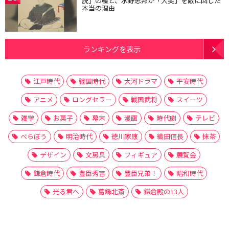
説」の嘘と、水野忠邦が「大奥」を敵に回した
本当の理由
ランキングを表示
江戸時代
戦国時代
大河ドラマ
平安時代
アニメ
ロングセラー
戦国武将
スイーツ
雑学
お菓子
幕末
漫画
時代劇
テレビ
べらぼう
明治時代
徳川家康
織田信長
抹茶
デザイン
文房具
フィギュア
展覧会
鎌倉時代
豊臣秀吉
豊臣兄弟！
昭和時代
光る君へ
葛飾北斎
鎌倉殿の13人