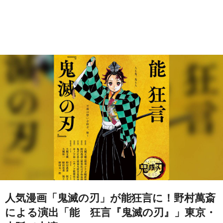
人気漫画「鬼滅の刃」が能狂言に！野村萬斎
による演出「能 狂言『鬼滅の刃』」東京・