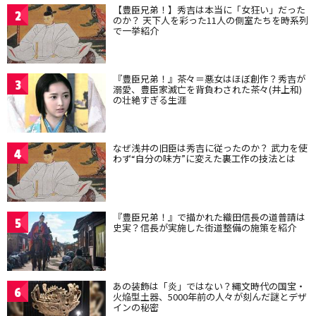
【豊臣兄弟！】秀吉は本当に「女狂い」だった
2
のか？ 天下人を彩った11人の側室たちを時系列
で一挙紹介
『豊臣兄弟！』茶々＝悪女はほぼ創作？秀吉が
3
溺愛、豊臣家滅亡を背負わされた茶々(井上和)
の壮絶すぎる生涯
なぜ浅井の旧臣は秀吉に従ったのか？ 武力を使
4
わず“自分の味方”に変えた裏工作の技法とは
『豊臣兄弟！』で描かれた織田信長の道普請は
5
史実？信長が実施した街道整備の施策を紹介
あの装飾は「炎」ではない？縄文時代の国宝・
6
火焔型土器、5000年前の人々が刻んだ謎とデザ
インの秘密