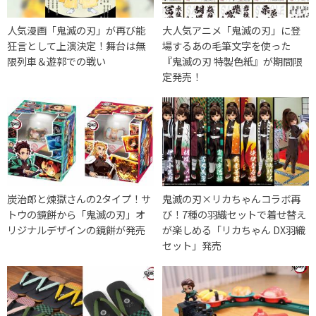
人気漫画「鬼滅の刃」が再び能
大人気アニメ「鬼滅の刃」に登
狂言として上演決定！舞台は無
場するあの毛筆文字を使った
限列車＆遊郭での戦い
『鬼滅の刃 特製色紙』が期間限
定発売！
炭治郎と煉獄さんの2タイプ！サ
鬼滅の刃×リカちゃんコラボ再
トウの鏡餅から「鬼滅の刃」オ
び！7種の羽織セットで着せ替え
リジナルデザインの鏡餅が発売
が楽しめる「リカちゃん DX羽織
セット」発売