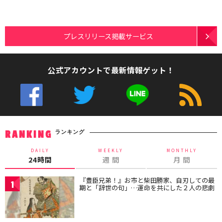
プレスリリース掲載サービス
公式アカウントで最新情報ゲット！
ランキング
RANKING
DAILY
WEEKLY
MONTHLY
24時間
週 間
月 間
『豊臣兄弟！』お市と柴田勝家、自刃しての最
1
期と「辞世の句」…運命を共にした２人の悲劇