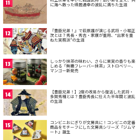
11
に海へ散った得居通幸の波乱に満ちた生涯
『豊臣兄弟！』で萩原護が演じる武将・小堀正
12
次とは？秀長・秀吉・家康が重用、“出家を重
ねた実務派”の生涯
しっかり抹茶の味わい、さらに果実の香りも楽
13
しめる「無糖フレーバー抹茶」ストロベリー、
マンゴー新発売
【豊臣兄弟！】2度の改易から復活した武将・
14
多賀秀種とは？豊臣秀長に仕えた半年間と波乱
の生涯
コンビニおにぎりが文房具に！コンビニの定番
15
商品をモチーフにした文房具シリーズ『ジムマ
ート』誕生