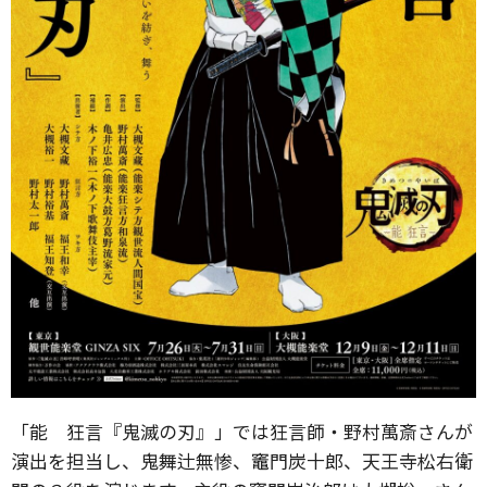
「能 狂言『鬼滅の刃』」では狂言師・野村萬斎さんが
演出を担当し、鬼舞辻無惨、竈門炭十郎、天王寺松右衛