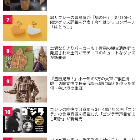
鳩サブレーの豊島屋が『鳩の日』（8月10日）
7
限定グッズ詳細を発表！今年はシリコンポーチ
「はとっこ」
土偶なりきりパーカーも！青森の縄文遺跡群で
8
発掘された土偶がモチーフのキュートなグッズ
が新発売
『豊臣兄弟！』小一郎の5万の大軍に徹底抗
9
戦！切腹覚悟で長宗我部元親に降伏を迫った武
将・谷忠澄の生涯
ゴジラの咆哮で目覚める朝…1954年公開『ゴジ
10
ラ』の貴重音源を搭載した「ゴジラ音声目覚ま
し時計」が新発売
村上水軍を率いた戦国武将！幼い弟を支え、共