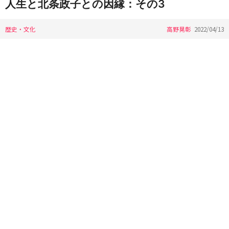
人生と北条政子との因縁：その3
歴史・文化
高野晃彰
2022/04/13