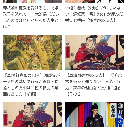
源頼朝の寵愛を受けるも、北条
一幡と善哉（公暁）だけじゃな
政子を恐れて……大進局（だい
い！源頼家「第3の女」が産んだ
しんのつぼね）が歩んだ人生と
栄実と禅暁【鎌倉殿の13人】
は？
【真説 鎌倉殿の13人】源義経が
【真説 鎌倉殿の13人】上総介広
一ノ谷の戦いで行った奇襲・逆
常をもっと知りたい！本名・兵
落としの真相は三種の神器の奪
力・誅殺の理由など真相に迫る
回にあった【前編】
【その２】