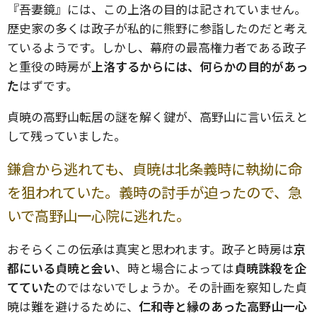
『吾妻鏡』には、この上洛の目的は記されていません。
歴史家の多くは政子が私的に熊野に参詣したのだと考え
ているようです。しかし、幕府の最高権力者である政子
と重役の時房が
上洛するからには、何らかの目的があっ
た
はずです。
貞暁の高野山転居の謎を解く鍵が、高野山に言い伝えと
して残っていました。
鎌倉から逃れても、貞暁は北条義時に執拗に命
を狙われていた。義時の討手が迫ったので、急
いで高野山一心院に逃れた。
おそらくこの伝承は真実と思われます。政子と時房は
京
都にいる貞暁と会い
、時と場合によっては
貞暁誅殺を企
てていた
のではないでしょうか。その計画を察知した貞
暁は難を避けるために、
仁和寺と縁のあった高野山一心