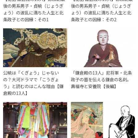
後の男系男子・貞暁（じょうぎ
後の男系男子・貞暁（じょうぎ
ょう）の波乱に満ちた人生と北
ょう）の波乱に満ちた人生と北
条政子との因縁：その1
条政子との因縁：その2
公暁は「くぎょう」じゃない
「鎌倉殿の13人」尼将軍・北条
の？大河ドラマで「こうぎょ
政子の墓を伝える鎌倉の名刹。
う」と読むのはこんな理由【鎌
壽福寺と安養院【後編】
倉殿の13人】