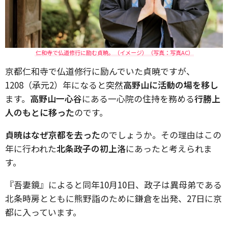
仁和寺で仏道修行に励む貞暁。（イメージ）（写真：写真AC）
京都仁和寺で仏道修行に励んでいた貞暁ですが、
1208（承元2）年になると突然
高野山に活動の場を移し
ます。
高野山一心谷
にある一心院の住持を務める
行勝上
人のもとに移った
のです。
貞暁はなぜ京都を去った
のでしょうか。その理由はこの
年に行われた
北条政子の初上洛
にあったと考えられま
す。
『吾妻鏡』によると同年10月10日、政子は異母弟である
北条時房とともに熊野詣のために鎌倉を出発、27日に京
都に入っています。