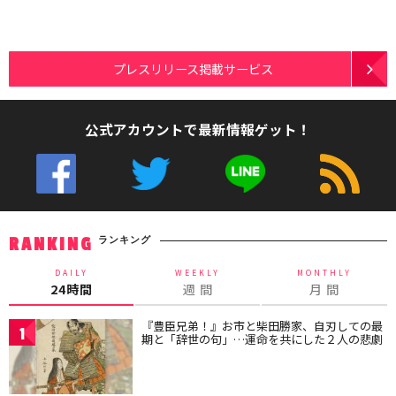
プレスリリース掲載サービス
公式アカウントで最新情報ゲット！
ランキング
RANKING
DAILY
WEEKLY
MONTHLY
24時間
週 間
月 間
『豊臣兄弟！』お市と柴田勝家、自刃しての最
1
期と「辞世の句」…運命を共にした２人の悲劇