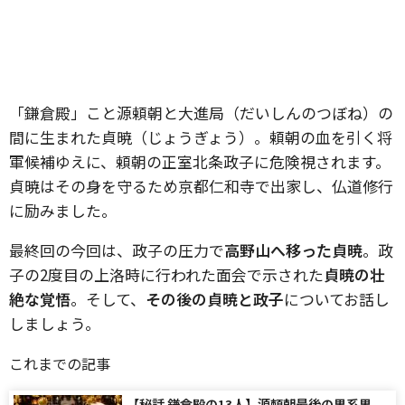
「鎌倉殿」こと源頼朝と大進局（だいしんのつぼね）の
間に生まれた貞暁（じょうぎょう）。頼朝の血を引く将
軍候補ゆえに、頼朝の正室北条政子に危険視されます。
貞暁はその身を守るため京都仁和寺で出家し、仏道修行
に励みました。
最終回の今回は、政子の圧力で
高野山へ移った貞暁
。政
子の2度目の上洛時に行われた面会で示された
貞暁の壮
絶な覚悟
。そして、
その後の貞暁と政子
についてお話し
しましょう。
これまでの記事
【秘話 鎌倉殿の13人】源頼朝最後の男系男