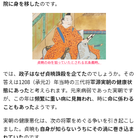
院に身を移した
のです。
貞暁の命を狙っていたとされる北条義時。
では、
政子はなぜ貞暁誅殺を企てた
のでしょうか。その
答えは1208（承元2）年当時の三代将軍
源実朝の健康状
態にあった
と考えられます。元来病弱であった実朝です
が、この年は
頻繁に重い病に見舞われ
、時に
命に係わる
こともあった
ようです。
実朝の健康悪化は、次の将軍をめぐる争いを引き起こし
ました。貞暁も
自身が知らないうちにその渦に巻き込ま
れていた
のです。