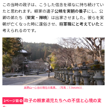
この当時の政子は、こうした信念を頑なに持ち続けてい
たと思われます。頼家の遺子
公暁を実朝の養子
にし、公
卿の弟たち（
栄実
・
禅暁
）は出家させました。彼らを実
朝が亡くなった時に還俗させ、
将軍職にと考えていた
と
考えられるのです。
高野山一心谷の現在の風景。（写真：T.TAKANO）
政子の頼家遺児たちへの不信と心境の変
2ページ目