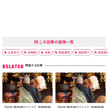
この記事の画像一覧
北条政子
源頼朝
貞暁
鎌倉幕府
鎌倉時代
鎌倉殿
関連する記事
RELATED
【秘話 鎌倉殿の13人】源頼朝最
【秘話 鎌倉殿の13人】源頼朝最