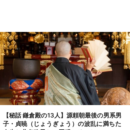
【秘話 鎌倉殿の13人】源頼朝最後の男系男
子・貞暁（じょうぎょう）の波乱に満ちた