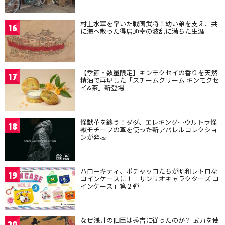
村上水軍を率いた戦国武将！幼い弟を支え、共
16
に海へ散った得居通幸の波乱に満ちた生涯
【季節・数量限定】キンモクセイの香りを天然
17
精油で再現した「スチームクリーム キンモクセ
イ&茶」新登場
怪獣革を纏う！ダダ、エレキング…ウルトラ怪
18
獣モチーフの革を使った新アパレルコレクショ
ンが発表
ハローキティ、ポチャッコたちが昭和レトロな
19
コインケースに！「サンリオキャラクターズ コ
インケース」第２弾
なぜ浅井の旧臣は秀吉に従ったのか？ 武力を使