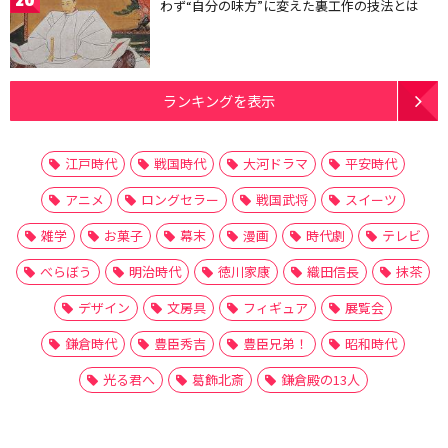
20
わず“自分の味方”に変えた裏工作の技法とは
ランキングを表示
江戸時代
戦国時代
大河ドラマ
平安時代
アニメ
ロングセラー
戦国武将
スイーツ
雑学
お菓子
幕末
漫画
時代劇
テレビ
べらぼう
明治時代
徳川家康
織田信長
抹茶
デザイン
文房具
フィギュア
展覧会
鎌倉時代
豊臣秀吉
豊臣兄弟！
昭和時代
光る君へ
葛飾北斎
鎌倉殿の13人