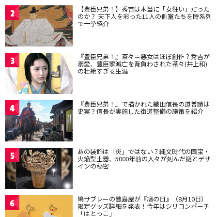
【豊臣兄弟！】秀吉は本当に「女狂い」だった
2
のか？ 天下人を彩った11人の側室たちを時系列
で一挙紹介
『豊臣兄弟！』茶々＝悪女はほぼ創作？秀吉が
3
溺愛、豊臣家滅亡を背負わされた茶々(井上和)
の壮絶すぎる生涯
『豊臣兄弟！』で描かれた織田信長の道普請は
4
史実？信長が実施した街道整備の施策を紹介
あの装飾は「炎」ではない？縄文時代の国宝・
5
火焔型土器、5000年前の人々が刻んだ謎とデザ
インの秘密
鳩サブレーの豊島屋が『鳩の日』（8月10日）
6
限定グッズ詳細を発表！今年はシリコンポーチ
「はとっこ」