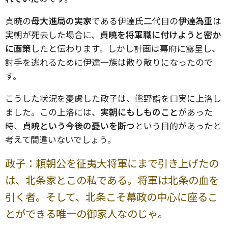
貞暁の
母大進局の実家
である伊達氏二代目の
伊達為重
は
実朝が死去した場合に、
貞暁を将軍職に付けようと密か
に画策
したと伝わります。しかし計画は幕府に露呈し、
討手を逃れるために伊達一族は散り散りになったので
す。
こうした状況を憂慮した政子は、熊野詣を口実に上洛し
ました。この上洛には、
実朝にもしものこと
があった
時、
貞暁という今後の憂いを断つ
という目的があったと
考えて間違いないでしょう。
政子：頼朝公を征夷大将軍にまで引き上げたの
は、北条家とこの私である。将軍は北条の血を
引く者。そして、北条こそ幕政の中心に座るこ
とができる唯一の御家人なのじゃ。