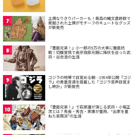
土偶なりきりパーカーも！青森の縄文遺跡群で
7
発掘された土偶がモチーフのキュートなグッズ
が新発売
『豊臣兄弟！』小一郎の5万の大軍に徹底抗
8
戦！切腹覚悟で長宗我部元親に降伏を迫った武
将・谷忠澄の生涯
ゴジラの咆哮で目覚める朝…1954年公開『ゴジ
9
ラ』の貴重音源を搭載した「ゴジラ音声目覚ま
し時計」が新発売
『豊臣兄弟！』で萩原護が演じる武将・小堀正
10
次とは？秀長・秀吉・家康が重用、“出家を重
ねた実務派”の生涯