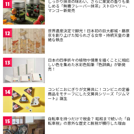
しっかり抹茶の味わい、さらに果実の香りも楽
11
しめる「無糖フレーバー抹茶」ストロベリー、
マンゴー新発売
世界遺産決定で脚光！日本初の巨大都城・藤原
12
京を創り上げた知られざる女帝・持統天皇の凄
絶な執念
日本の四季折々の植物や情景を描くことに相応
13
しい色を集めた水彩色鉛筆『色辞典』が新発
売！
コンビニおにぎりが文房具に！コンビニの定番
14
商品をモチーフにした文房具シリーズ『ジムマ
ート』誕生
自転車を持つだけで税金？ 昭和まで続いた「自
15
転車税」の意外な歴史と脱税が横行した理由