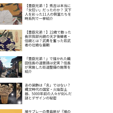
【豊臣兄弟！】秀吉は本当に
「女狂い」だったのか？ 天下
人を彩った11人の側室たちを
時系列で一挙紹介
【豊臣兄弟！】22歳で散った
長宗我部元親の天才後継者・
信親とは？武勇を奮った若武
者の壮絶な最期
『豊臣兄弟！』で描かれた織
田信長の道普請は史実？信長
が実施した街道整備の施策を
紹介
あの装飾は「炎」ではない？
縄文時代の国宝・火焔型土
器、5000年前の人々が刻んだ
謎とデザインの秘密
鳩サブレーの豊島屋が『鳩の