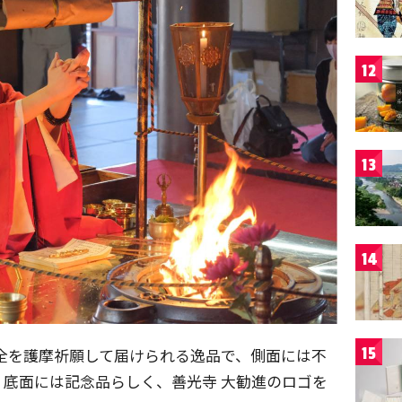
12
13
14
全を護摩祈願して届けられる逸品で、側面には不
15
底面には記念品らしく、善光寺 大勧進のロゴを