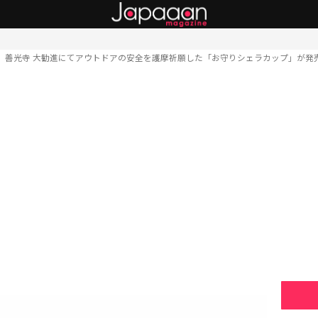
善光寺 大勧進にてアウトドアの安全を護摩祈願した「お守りシェラカップ」が発