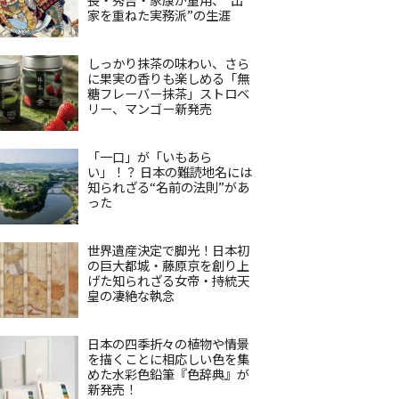
家を重ねた実務派”の生涯
しっかり抹茶の味わい、さら
に果実の香りも楽しめる「無
糖フレーバー抹茶」ストロベ
リー、マンゴー新発売
「一口」が「いもあら
い」！？ 日本の難読地名には
知られざる“名前の法則”があ
った
世界遺産決定で脚光！日本初
の巨大都城・藤原京を創り上
げた知られざる女帝・持統天
皇の凄絶な執念
日本の四季折々の植物や情景
を描くことに相応しい色を集
めた水彩色鉛筆『色辞典』が
新発売！