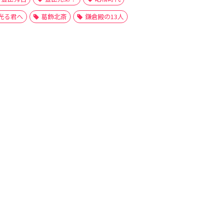
光る君へ
葛飾北斎
鎌倉殿の13人