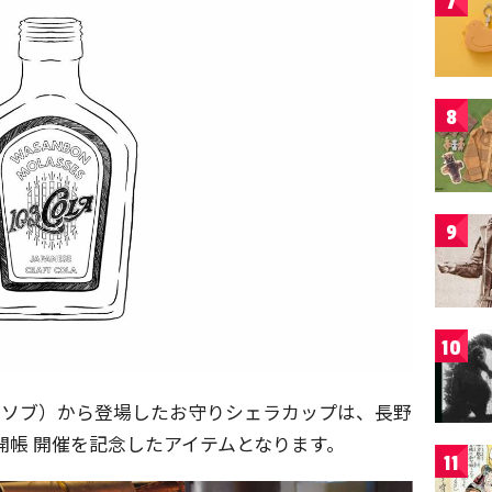
7
8
9
10
レナソブ）から登場したお守りシェラカップは、長野
開帳 開催を記念したアイテムとなります。
11