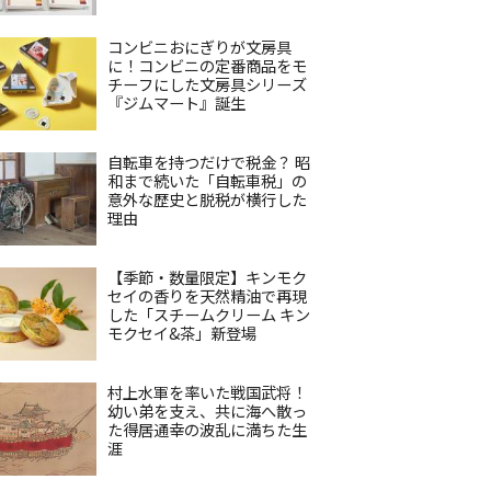
コンビニおにぎりが文房具
に！コンビニの定番商品をモ
チーフにした文房具シリーズ
『ジムマート』誕生
自転車を持つだけで税金？ 昭
和まで続いた「自転車税」の
意外な歴史と脱税が横行した
理由
【季節・数量限定】キンモク
セイの香りを天然精油で再現
した「スチームクリーム キン
モクセイ&茶」新登場
村上水軍を率いた戦国武将！
幼い弟を支え、共に海へ散っ
た得居通幸の波乱に満ちた生
涯