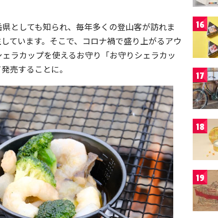
16
岳県としても知られ、毎年多くの登山客が訪れま
生しています。そこで、コロナ禍で盛り上がるアウ
シェラカップを使えるお守り「お守りシェラカッ
て発売することに。
17
18
19