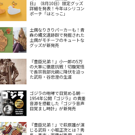
日』（8月10日）限定グッズ
詳細を発表！今年はシリコン
ポーチ「はとっこ」
土偶なりきりパーカーも！青
森の縄文遺跡群で発掘された
土偶がモチーフのキュートな
グッズが新発売
『豊臣兄弟！』小一郎の5万
の大軍に徹底抗戦！切腹覚悟
で長宗我部元親に降伏を迫っ
た武将・谷忠澄の生涯
ゴジラの咆哮で目覚める朝…
1954年公開『ゴジラ』の貴重
音源を搭載した「ゴジラ音声
目覚まし時計」が新発売
『豊臣兄弟！』で萩原護が演
じる武将・小堀正次とは？秀
長・秀吉・家康が重用、“出