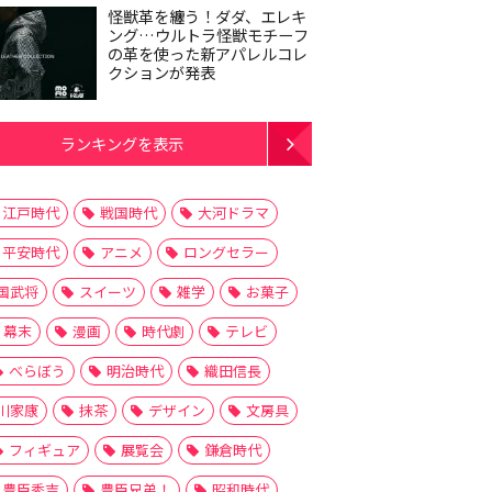
怪獣革を纏う！ダダ、エレキ
ング…ウルトラ怪獣モチーフ
の革を使った新アパレルコレ
クションが発表
ランキングを表示
江戸時代
戦国時代
大河ドラマ
平安時代
アニメ
ロングセラー
国武将
スイーツ
雑学
お菓子
幕末
漫画
時代劇
テレビ
べらぼう
明治時代
織田信長
川家康
抹茶
デザイン
文房具
フィギュア
展覧会
鎌倉時代
豊臣秀吉
豊臣兄弟！
昭和時代