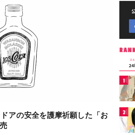
RAN
DA
2
1
2
トドアの安全を護摩祈願した「お
売