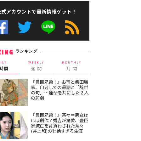
公式アカウントで最新情報ゲット！
ランキング
KING
ILY
WEEKLY
MONTHLY
4時間
週 間
月 間
『豊臣兄弟！』お市と柴田勝
家、自刃しての最期と「辞世
の句」…運命を共にした２人
の悲劇
『豊臣兄弟！』茶々＝悪女は
ほぼ創作？秀吉が溺愛、豊臣
家滅亡を背負わされた茶々
(井上和)の壮絶すぎる生涯