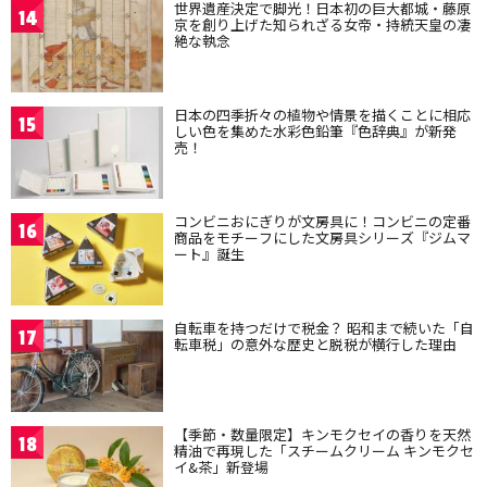
世界遺産決定で脚光！日本初の巨大都城・藤原
14
京を創り上げた知られざる女帝・持統天皇の凄
絶な執念
日本の四季折々の植物や情景を描くことに相応
15
しい色を集めた水彩色鉛筆『色辞典』が新発
売！
コンビニおにぎりが文房具に！コンビニの定番
16
商品をモチーフにした文房具シリーズ『ジムマ
ート』誕生
自転車を持つだけで税金？ 昭和まで続いた「自
17
転車税」の意外な歴史と脱税が横行した理由
【季節・数量限定】キンモクセイの香りを天然
18
精油で再現した「スチームクリーム キンモクセ
イ&茶」新登場