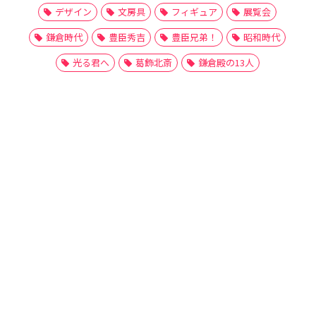
デザイン
文房具
フィギュア
展覧会
鎌倉時代
豊臣秀吉
豊臣兄弟！
昭和時代
光る君へ
葛飾北斎
鎌倉殿の13人