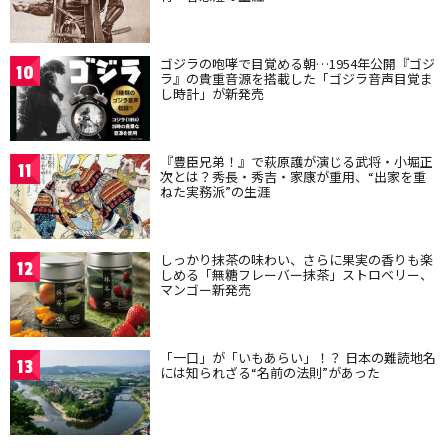
ゴジラの咆哮で目覚める朝…1954年公開『ゴジ
10
ラ』の貴重音源を搭載した「ゴジラ音声目覚ま
し時計」が新発売
『豊臣兄弟！』で萩原護が演じる武将・小堀正
11
次とは？秀長・秀吉・家康が重用、“出家を重
ねた実務派”の生涯
しっかり抹茶の味わい、さらに果実の香りも楽
12
しめる「無糖フレーバー抹茶」ストロベリー、
マンゴー新発売
「一口」が「いもあらい」！？ 日本の難読地名
13
には知られざる“名前の法則”があった