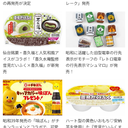
の再発売が決定
レーク」発売
仙台銘菓・喜久福と人気和風ア
昭和に活躍した旧型電車の行先
イスがコラボ！「喜久水庵監修
表示がモチーフの『レトロ電車
雪見だいふく×喜久福」が新発
の行先表示マシュマロ』が発
売
売！
昭和39年発売の「味ぽん」がチ
ハート型の黄色いおもち♡安納
キンラーメンとコラボで、可愛
芋を使用した『雪見だいふくす