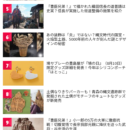
『豊臣兄弟！』で描かれた織田信長の道普請は
5
史実？信長が実施した街道整備の施策を紹介
あの装飾は「炎」ではない？縄文時代の国宝・
6
火焔型土器、5000年前の人々が刻んだ謎とデザ
インの秘密
鳩サブレーの豊島屋が『鳩の日』（8月10日）
7
限定グッズ詳細を発表！今年はシリコンポーチ
「はとっこ」
土偶なりきりパーカーも！青森の縄文遺跡群で
8
発掘された土偶がモチーフのキュートなグッズ
が新発売
『豊臣兄弟！』小一郎の5万の大軍に徹底抗
9
戦！切腹覚悟で長宗我部元親に降伏を迫った武
将・谷忠澄の生涯