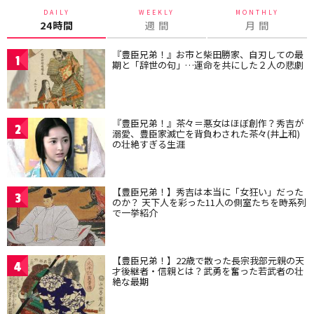
DAILY
WEEKLY
MONTHLY
24時間
週 間
月 間
『豊臣兄弟！』お市と柴田勝家、自刃しての最
1
期と「辞世の句」…運命を共にした２人の悲劇
『豊臣兄弟！』茶々＝悪女はほぼ創作？秀吉が
2
溺愛、豊臣家滅亡を背負わされた茶々(井上和)
の壮絶すぎる生涯
【豊臣兄弟！】秀吉は本当に「女狂い」だった
3
のか？ 天下人を彩った11人の側室たちを時系列
で一挙紹介
【豊臣兄弟！】22歳で散った長宗我部元親の天
4
才後継者・信親とは？武勇を奮った若武者の壮
絶な最期