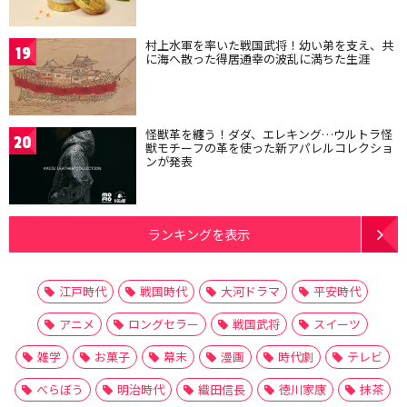
村上水軍を率いた戦国武将！幼い弟を支え、共
19
に海へ散った得居通幸の波乱に満ちた生涯
怪獣革を纏う！ダダ、エレキング…ウルトラ怪
20
獣モチーフの革を使った新アパレルコレクショ
ンが発表
ランキングを表示
江戸時代
戦国時代
大河ドラマ
平安時代
アニメ
ロングセラー
戦国武将
スイーツ
雑学
お菓子
幕末
漫画
時代劇
テレビ
べらぼう
明治時代
織田信長
徳川家康
抹茶