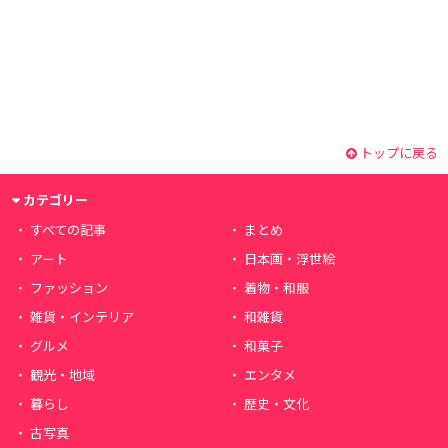
トップに戻る
カテゴリー
すべての記事
まとめ
アート
日本画・浮世絵
ファッション
着物・和服
雑貨・インテリア
和雑貨
グルメ
和菓子
観光・地域
エンタメ
暮らし
歴史・文化
古写真