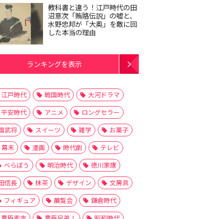
教科書と違う！江戸時代の田
沼意次「賄賂伝説」の嘘と、
水野忠邦が「大奥」を敵に回
した本当の理由
ランキングを表示
江戸時代
戦国時代
大河ドラマ
平安時代
アニメ
ロングセラー
国武将
スイーツ
雑学
お菓子
幕末
漫画
時代劇
テレビ
べらぼう
明治時代
徳川家康
田信長
抹茶
デザイン
文房具
フィギュア
展覧会
鎌倉時代
豊臣秀吉
豊臣兄弟！
昭和時代