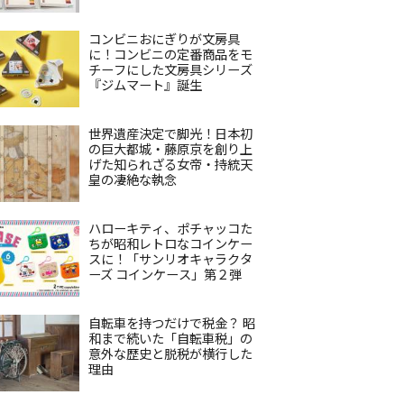
コンビニおにぎりが文房具
に！コンビニの定番商品をモ
チーフにした文房具シリーズ
『ジムマート』誕生
世界遺産決定で脚光！日本初
の巨大都城・藤原京を創り上
げた知られざる女帝・持統天
皇の凄絶な執念
ハローキティ、ポチャッコた
ちが昭和レトロなコインケー
スに！「サンリオキャラクタ
ーズ コインケース」第２弾
自転車を持つだけで税金？ 昭
和まで続いた「自転車税」の
意外な歴史と脱税が横行した
理由