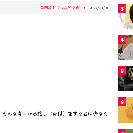
角田晶生（つのだ あきお）
2022/04/01
3
4
5
6
…そんな考えから施し（寄付）をする者は少なく