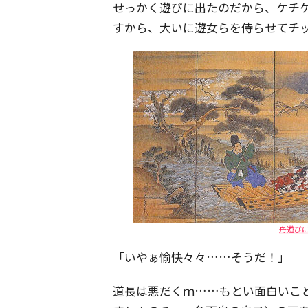
せっかく遊びに出たのだから、ケチ
すから、大いに遊女らを侍らせてチ
舟遊び
「いやぁ愉快々々……そうだ！」
道長は悪だくｍ……もとい面白いこ