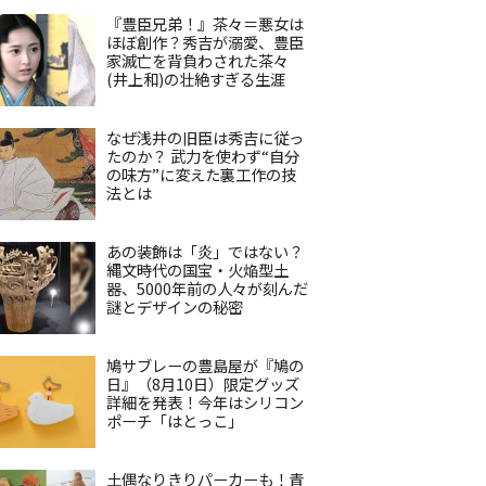
『豊臣兄弟！』茶々＝悪女は
ほぼ創作？秀吉が溺愛、豊臣
家滅亡を背負わされた茶々
(井上和)の壮絶すぎる生涯
なぜ浅井の旧臣は秀吉に従っ
たのか？ 武力を使わず“自分
の味方”に変えた裏工作の技
法とは
あの装飾は「炎」ではない？
縄文時代の国宝・火焔型土
器、5000年前の人々が刻んだ
謎とデザインの秘密
鳩サブレーの豊島屋が『鳩の
日』（8月10日）限定グッズ
詳細を発表！今年はシリコン
ポーチ「はとっこ」
土偶なりきりパーカーも！青