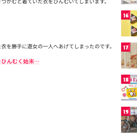
をつかむと着ていた衣をひんむいてしまいます。
16
」
た衣を勝手に遊女の一人へあげてしまったのです。
17
をひんむく始末…
18
19