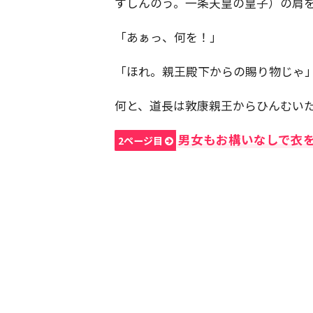
すしんのう。一条天皇の皇子）の肩
「あぁっ、何を！」
「ほれ。親王殿下からの賜り物じゃ
何と、道長は敦康親王からひんむい
男女もお構いなしで衣
2ページ目