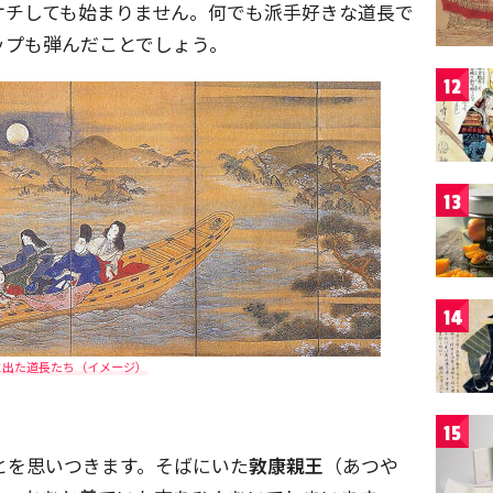
ケチしても始まりません。何でも派手好きな道長で
ップも弾んだことでしょう。
12
13
14
に出た道長たち（イメージ）
15
とを思いつきます。そばにいた
敦康親王
（あつや