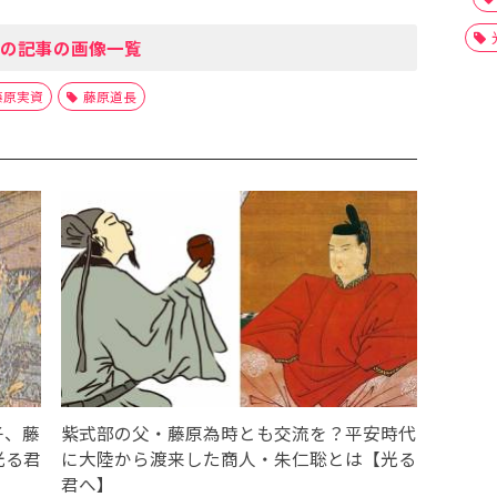
の記事の画像一覧
藤原実資
藤原道長
子、藤
紫式部の父・藤原為時とも交流を？平安時代
光る君
に大陸から渡来した商人・朱仁聡とは【光る
君へ】