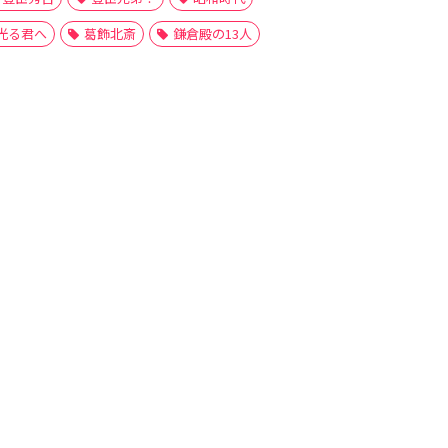
光る君へ
葛飾北斎
鎌倉殿の13人