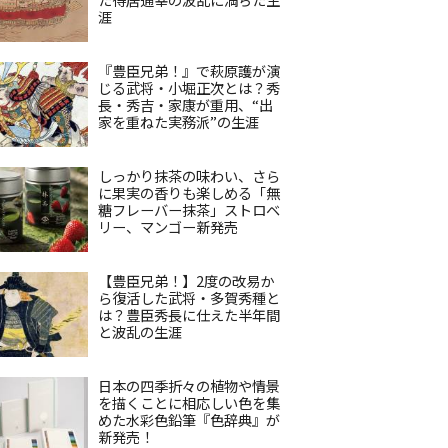
涯
『豊臣兄弟！』で萩原護が演
じる武将・小堀正次とは？秀
長・秀吉・家康が重用、“出
家を重ねた実務派”の生涯
しっかり抹茶の味わい、さら
に果実の香りも楽しめる「無
糖フレーバー抹茶」ストロベ
リー、マンゴー新発売
【豊臣兄弟！】2度の改易か
ら復活した武将・多賀秀種と
は？豊臣秀長に仕えた半年間
と波乱の生涯
日本の四季折々の植物や情景
を描くことに相応しい色を集
めた水彩色鉛筆『色辞典』が
新発売！