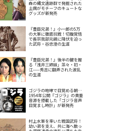
森の縄文遺跡群で発掘された
土偶がモチーフのキュートな
グッズが新発売
『豊臣兄弟！』小一郎の5万
の大軍に徹底抗戦！切腹覚悟
で長宗我部元親に降伏を迫っ
た武将・谷忠澄の生涯
『豊臣兄弟！』後半の鍵を握
る「浅井三姉妹」茶々・初・
江——秀吉に翻弄された波乱
の生涯
ゴジラの咆哮で目覚める朝…
1954年公開『ゴジラ』の貴重
音源を搭載した「ゴジラ音声
目覚まし時計」が新発売
村上水軍を率いた戦国武将！
幼い弟を支え、共に海へ散っ
た得居通幸の波乱に満ちた生