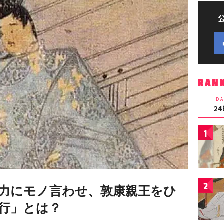
RAN
DA
2
1
2
力にモノ言わせ、敦康親王をひ
行」とは？