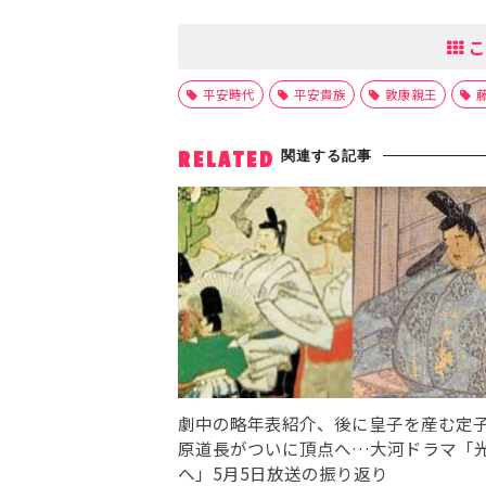
こ
平安時代
平安貴族
敦康親王
関連する記事
RELATED
劇中の略年表紹介、後に皇子を産む定
原道長がついに頂点へ…大河ドラマ「
へ」5月5日放送の振り返り