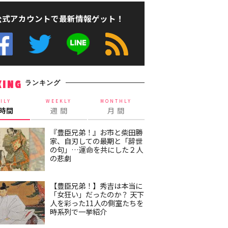
公式アカウントで最新情報ゲット！
ランキング
KING
ILY
WEEKLY
MONTHLY
4時間
週 間
月 間
『豊臣兄弟！』お市と柴田勝
家、自刃しての最期と「辞世
の句」…運命を共にした２人
の悲劇
【豊臣兄弟！】秀吉は本当に
「女狂い」だったのか？ 天下
人を彩った11人の側室たちを
時系列で一挙紹介