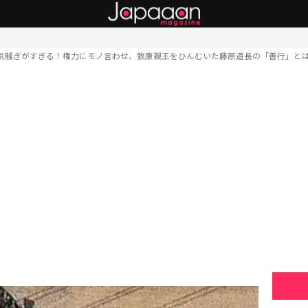
気騒ぎがすぎる！権力にモノ言わせ、敦康親王をひんむいた藤原道長の「善行」と