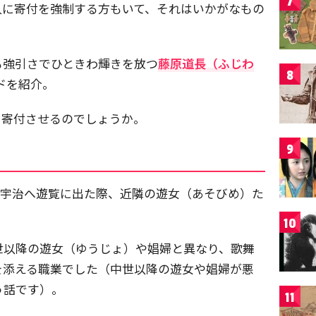
7
人に寄付を強制する方もいて、それはいかがなもの
も強引さでひときわ輝きを放つ
藤原道長（ふじわ
8
ドを紹介。
を寄付させるのでしょうか。
9
長が宇治へ遊覧に出た際、近隣の遊女（あそびめ）た
10
世以降の遊女（ゆうじょ）や娼婦と異なり、歌舞
を添える職業でした（中世以降の遊女や娼婦が悪
う話です）。
11