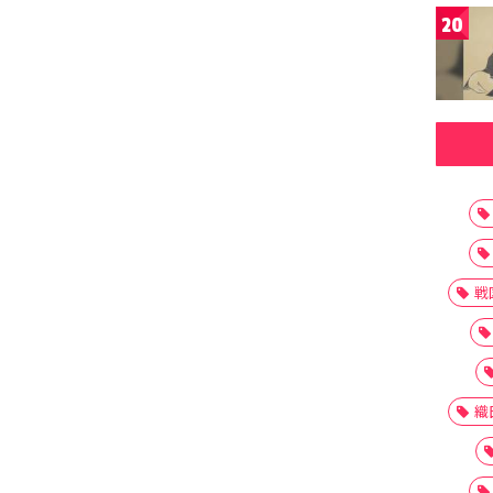
20
戦
織